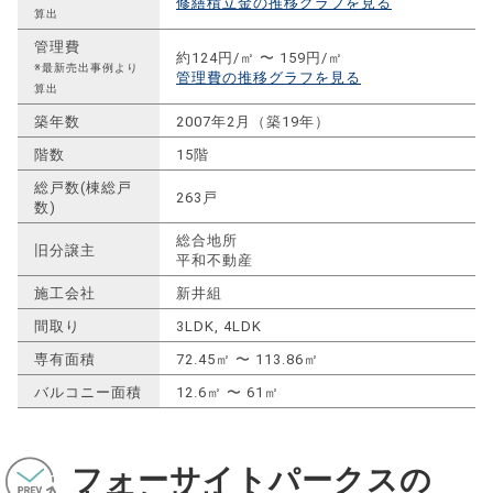
修繕積立金の推移グラフを見る
算出
管理費
約124円/㎡ 〜 159円/㎡
※最新売出事例より
管理費の推移グラフを見る
算出
築年数
2007年2月（築19年）
階数
15階
総戸数(棟総戸
263戸
数)
総合地所
旧分譲主
平和不動産
施工会社
新井組
間取り
3LDK, 4LDK
専有面積
72.45㎡ 〜 113.86㎡
バルコニー面積
12.6㎡ 〜 61㎡
フォーサイトパークスの