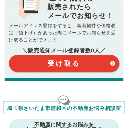
■抵当権抹消費用／
0
万円
販売されたら
10,005
メールでお知らせ！
年間の支払額
円
※購入価格よりも売却価格が高い場合、譲渡所得税が発生する
場合がございます。詳しくは最寄りの税務署などにご確認く
ださい。
メールアドレス登録をすると、
新着物件や価格改
※シミュレーター結果はあくまでも概算であり、手残り金額を
100,050
総支払額
保証するものではございません。
円
定（値下げ）があった際に
メールでお知らせを受
※上記売却費用には、住所変更登記の費用、引っ越し費用、住
宅ローンの一括繰上返済の手数料等は含まれておりませんの
け取ることができます。
で予めご了承ください。
【注意事項】
※仲介手数料は宅地建物取引業法で定められた上限で計算して
＼販売通知メール登録者数
0
人／
おります。（物件価格×3%＋6万円＋消費税）
このシミュレーターは元利均等返済方式で試算しています。
このシミュレーターは、四捨五入にて計算しております。
このシミュレーターはお借り入れの全期間で金利が変わらない設
受け取る
定です。
このシミュレーターでの結果は、お借り入れを保証するものでは
ありません。
このシミュレーターをご利用された方の、いかなる損害について
も当社は一切責任を負いませんので、ご了承ください。
住宅ローンの種類によって、年収負担率は異なります。一般的に
年収の20～25%以内が年間のローン返済額の割合とされており
ますが、お借り入れの際に各金融機関にご相談ください。
会員マイページでは
埼玉県さいたま市浦和区の不動産お悩み相談室
修繕費・管理費の計算もできます
不動産に関するお悩みを