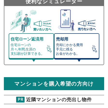
便利なシミュレーター
住宅ローン返済用
売却用
住宅ローンの
売却にかかる費用
月々,年間,生涯の
手元に残る
支払額が計算できる。
お金がわかる。
マンション売却シミュレーター
総支払額シミュレーション
住宅ローンの月々、年間、生涯の支払額が
マンション売却シミュレーターでは、売却価格と残債額
計算できます。
から
売却にかかる諸経費が自動で算出され、手元に残る
金額がわかります。
マンションを購入希望の方向け
万円
売却価格 参考値
購入希望
物件価格
近隣マンションの売出し物件
PR
フォーサイトパークス