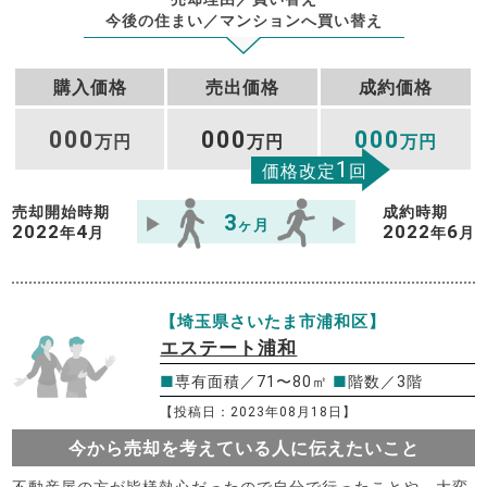
今後の住まい／マンションへ買い替え
購入価格
売出価格
成約価格
000
000
000
万円
万円
万円
1
価格改定
回
売却開始時期
成約時期
3
ヶ月
2022
4
2022
6
年
月
年
月
【埼玉県さいたま市浦和区】
エステート浦和
■
専有面積／71〜80㎡
■
階数／3階
【投稿日：2023年08月18日】
今から売却を考えている人に伝えたいこと