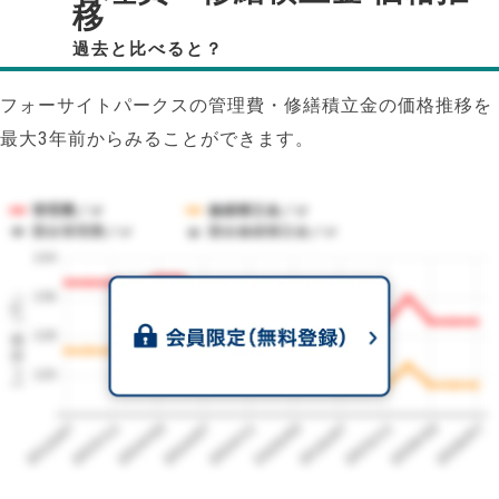
移
過去と比べると？
フォーサイトパークスの管理費・修繕積立金の価格推移を
最大3年前からみることができます。
管理費／㎡
修繕積立金／㎡
競合管理費／㎡
競合修繕積立金／㎡
144
1㎡単価（円）
136
128
120
2023/07
2026/07
2026/03
2025/11
2025/07
2025/03
2024/11
2024/07
2024/03
2023/11