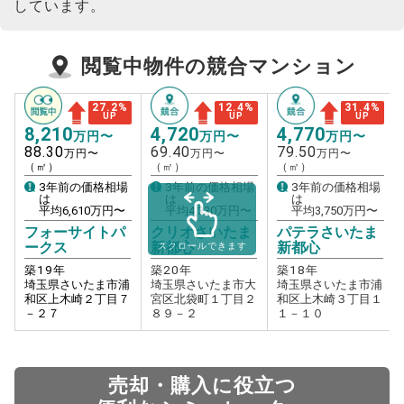
しています。
閲覧中物件の競合マンション
27.2
%
12.4
%
31.4
%
UP
UP
UP
8,210
4,720
4,770
万円〜
万円〜
万円〜
88.30
69.40
79.50
万円〜
万円〜
万円〜
（㎡）
（㎡）
（㎡）
3年前の価格相場
3年前の価格相場
3年前の価格相場
は
は
は
平均
6,610
万円〜
平均
4,330
万円〜
平均
3,750
万円〜
フォーサイトパ
クリオさいたま
パテラさいたま
ークス
新都心
新都心
スクロールできます
築
19
年
築
20
年
築
18
年
埼玉県さいたま市浦
埼玉県さいたま市大
埼玉県さいたま市浦
和区上木崎２丁目７
宮区北袋町１丁目２
和区上木崎３丁目１
－２７
８９－２
１－１０
売却・購入に役立つ