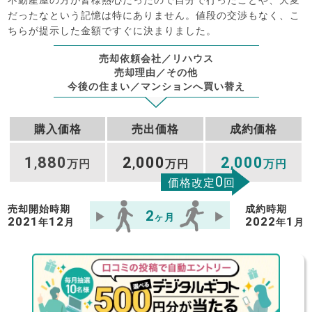
不動産屋の方が皆様熱心だったので自分で行ったことや、大変
だったなという記憶は特にありません。値段の交渉もなく、こ
ちらが提示した金額ですぐに決まりました。
売却依頼会社／リハウス
売却理由／その他
今後の住まい／マンションへ買い替え
購入価格
売出価格
成約価格
1
880
2
000
2
000
,
万円
,
万円
,
万円
0
価格改定
回
売却開始時期
成約時期
2
ヶ月
2021
12
2022
1
年
月
年
月