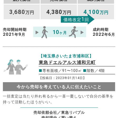
3
680
4
380
4
100
,
万円
,
万円
,
万円
1
価格改定
回
売却開始時期
成約時期
10
ヶ月
2021
9
2022
6
年
月
年
月
【埼玉県さいたま市浦和区】
東急ドエルアルス浦和元町
■
専有面積／91〜100㎡
■
階数／4階
【投稿日：2023年01月14日】
今から売却を考えている人に伝えたいこと
一括査定は当たり外れ有るから一喜一憂しないで自分の基準を
持って活動したほうがいい。
売却依頼会社／東急リバブル
売却理由／買い替え