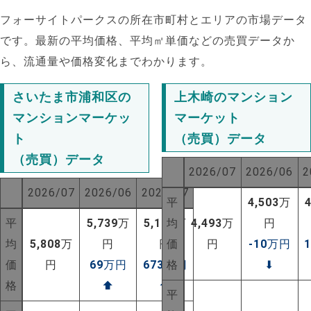
フォーサイトパークスの所在市町村とエリアの市場データ
です。最新の平均価格、平均㎡単価などの売買データか
ら、流通量や価格変化までわかります。
さいたま市浦和区の
上木崎のマンション
マンションマーケッ
マーケット
ト
（売買）データ
（売買）データ
2026/07
2026/06
2
2026/07
2026/06
2025/07
平
4,503
万
平
5,739
万
5,135
均
万
4,493
万
円
均
5,808
万
円
円
価
円
-10
万円
NEW!
価
円
69
万円
673
万円
格
⬇
格
⬆
⬆
NEW!
平