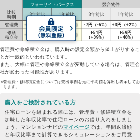
フォーサイトパークス
競合物件
比較
3年前比
1年前比
3年前比
1年前比
時期
管理費
-8円（-6%）
±0円（±0%）
-7円（-5%）
+3円（+2%）
修繕
+51円
+59円
-7円（-6%）
±0円（±0%）
積立金
（+39%）
（+48%）
管理費や修繕積立金は、購入時の設定金額から値上がりするこ
とが一般的といわれています。
また、大幅に管理や修繕積立金が変動している場合は、管理会
社が変わった可能性があります。
※管理費・修繕積立金については売出事例を元に平均値を算出し表示してお
ります。
購入をご検討されている方
住宅ローンを組まれる際には、管理費・修繕積立金を
加味した年収比率で住宅ローンのお借り入れをしまし
ょう。
マンションナビの
マイページ
では、年間返済額
と年収比率まで計算できるシミュレーションをご用意