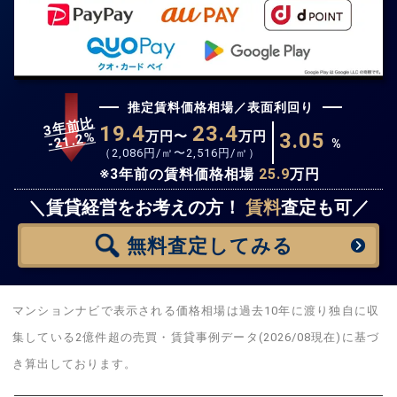
推定賃料価格相場／表面利回り
3年前比
19.4
23.4
%
万円〜
万円
3.05
21.2
-
%
（
2,086
円/㎡〜
2,516
円/㎡）
※3年前の賃料価格相場
25.9
万円
無料査定
スタート！
＼賃貸経営をお考えの方！
賃料
査定も可／
無料査定
してみる
マンションナビで表示される価格相場は過去10年に渡り独自に収
集している2億件超の売買・賃貸事例データ(2026/08現在)に基づ
き算出しております。