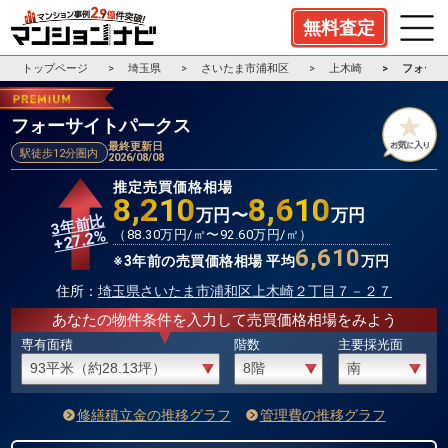
無料査定
トップページ
埼玉県
さいたま市浦和区
上木崎
フォーサ
フォーサイトパークス
最終更新日
駅徒歩12分圏内
2026/08/08
推定売買価格相場
8,210
8,610
万円〜
万円
3年前比
%
（
88.30
万円/㎡〜
92.60
万円/㎡）
27.2
+
6,610
※3年前の売買価格相場 平均
万円
住所：
埼玉県さいたま市浦和区上木崎２丁目７－２７
あなたの物件条件を入力して売買価格相場をみよう
専有面積
階数
主要採光面
修繕積立金の推移グラフ
管理費の推移グラフ