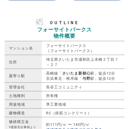
OUTLINE
フォーサイトパークス
物件概要
フォーサイトパークス
マンション名
（フォーサイトパークス）
埼玉県さいたま市浦和区上木崎２丁目７
住所
－２７
高崎線「
さいたま新都心
駅」徒歩12分
最寄り駅
京浜東北・根岸線「
与野
駅」徒歩12分
管理会社
長谷工コミュニティ
土地権利
所有権
用途地域
準工業地域
建物構造
RC（鉄筋コンクリート）
修繕積立金
約111円/㎡ 〜 143円/㎡
※最新売出事例より