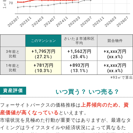
70
202307
202607
202603
202511
202507
202503
202411
202407
202403
202311
さいたま市浦和区
このマンション
競合物件
平均
+1,795万円
+1,562万円
+x,xxx万円
3年前と
比較
（27.2%）
（25.4%）
(xx.x%)
+781万円
+893万円
+x,xxx万円
1年前と
比較
（10.3%）
（13.1%）
(xx.x%)
※
93
㎡で算出
資産評価
いつ買う？ いつ売る？
上昇傾向のため、資
フォーサイトパークスの価格推移は
産価値が高くなっている
といえます。
市場状況を見極めた行動が重要ではありますが、最適なタ
イミングはライフスタイルや経済状況によって異なるた