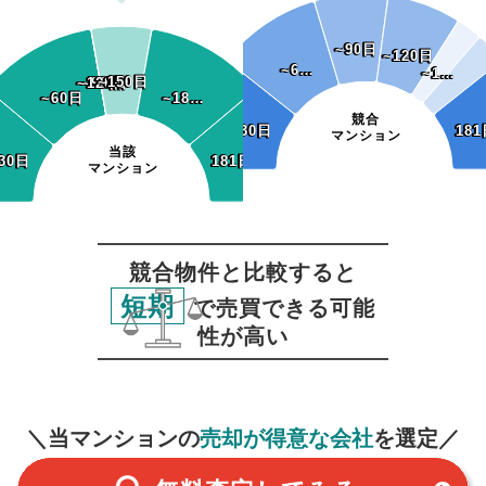
~90日
~90日
~120日
~120日
~6…
~6…
~1…
~1…
~150日
~150日
~120日
~120日
~90日
~90日
~60日
~60日
~18…
~18…
競合
~30日
~30日
181
181
マンション
当該
30日
30日
181日~
181日~
マンション
競合物件と比較すると
短期
で売買できる可能
性が高い
無料査定
スタート！
＼当マンションの
売却が得意な会社
を選定／