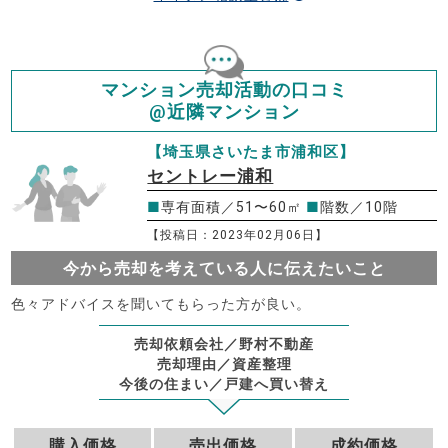
マンション売却活動の口コミ
@近隣マンション
【埼玉県さいたま市浦和区】
セントレー浦和
■
専有面積／51〜60㎡
■
階数／10階
【投稿日：2023年02月06日】
今から売却を考えている人に伝えたいこと
色々アドバイスを聞いてもらった方が良い。
売却依頼会社／野村不動産
売却理由／資産整理
今後の住まい／戸建へ買い替え
購入価格
売出価格
成約価格