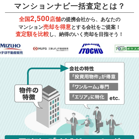
マンションナビ一括査定とは？
2,500
全国
店舗
の提携会社から、あなたの
売却を得意
マンション
とする会社をご提案！
査定額を比較
し、納得のいく売却を目指そう！