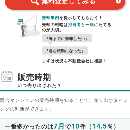
無料査定
してみる
売却事例
を提示してもらおう！
売却の戦略は
担当者と一緒
にたてる
のが大切。
『春までに売却したい』
『急な転勤になった』
まずは状況を不動産会社に相談！
販売時期
いつ売り出された？
競合マンションの販売時期を知ることで、売り出すタイミ
ングの判断ができます。
7月
10
14.5
一番多かったのは
で
件（
％）