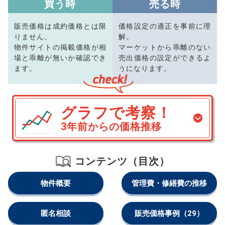
買う時
売る時
販売価格は成約価格とは限
価格設定の適正を事前に理
りません。
解。
物件サイトの掲載価格が相
マーケットから乖離のない
場と乖離が無いか確認でき
売出価格の設定ができるよ
ます。
うになります。
グラフで考察！
3年前からの価格推移
コンテンツ（目次）
物件概要
管理費・修繕費の推移
匿名相談
販売価格事例
（29）