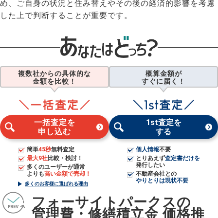
め、ご自身の状況と住み替えやその後の経済的影響を考慮
した上で判断することが重要です。
複数社からの具体的な
概算金額が
金額を比較！
すぐに届く！
一括査定を
1st査定を
申し込む
する
簡単
45秒
無料査定
個人情報
不要
最大9社
比較・検討！
とりあえず
査定書だけを
発行したい
多くのユーザーが通常
よりも
高い金額で売却！
不動産会社との
やりとりは現状不要
多くのお客様に選ばれる理由
フォーサイトパークスの
管理費・修繕積立金 価格推