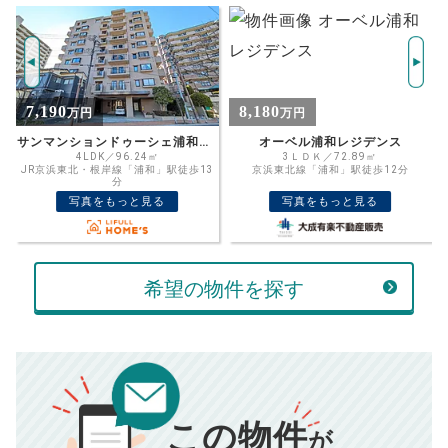
試算条件 93㎡・8階
年
ご希望の
7986
返済期間
推定売却価格：
万円
%
8,180
4,200
万円
万円
住宅ローン
資金計画のために査定額や希望売却価
金利
オーベル浦和レジデンス
ロマージュ浦和元町
格を入力して活用するのもおすすめ◎
3ＬＤＫ／72.89㎡
2LDK／60.52㎡
3
京浜東北線「浦和」駅徒歩12分
京浜東北・根岸線「北浦和」駅徒歩8分
売却価格
残債
万円
写真をもっと見る
写真をもっと見る
ボーナス
万円
万円
返済金額
計算する
希望の物件を探す
万円
頭金
売却にかかる費用
手元に残るお金は
00
000
返済シミュレーション計算結果
万円
万円
この物件
■仲介手数料／
00
万円
が
834
毎月の支払額
■売買契約書印紙／
0
万円
円