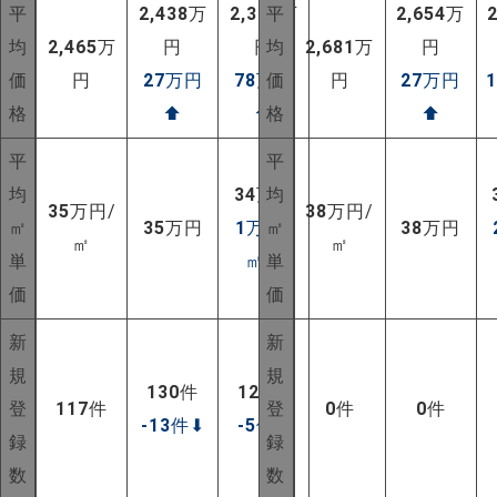
平
2,438
万
2,387
平
万
2,654
万
均
2,465
万
円
円
均
2,681
万
円
価
円
27
万円
78
万円
価
円
27
万円
格
⬆
⬆
格
⬆
平
平
均
34
万円
均
35
万円/
38
万円/
㎡
35
万円
1
万円/
㎡
38
万円
㎡
㎡
単
㎡
⬆
単
価
価
新
新
規
規
130
件
122
件
登
117
件
登
0
件
0
件
-13
件
⬇
-5
件
⬇
録
録
数
数