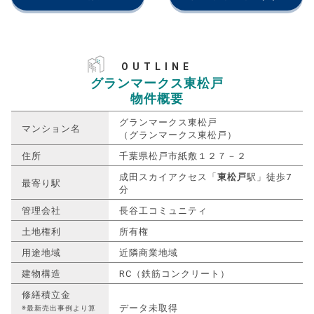
OUTLINE
グランマークス東松戸
物件概要
グランマークス東松戸
マンション名
（グランマークス東松戸）
住所
千葉県松戸市紙敷１２７－２
成田スカイアクセス「
東松戸
駅」徒歩7
最寄り駅
分
管理会社
長谷工コミュニティ
土地権利
所有権
用途地域
近隣商業地域
建物構造
RC（鉄筋コンクリート）
修繕積立金
データ未取得
※最新売出事例より算