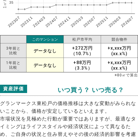
35
202307
202607
202603
202511
202507
202503
202411
202407
202403
202311
このマンション
松戸市平均
競合物件
+272万円
+x,xxx万円
3年前と
データなし
比較
（10.7%）
(xx.x%)
+88万円
+x,xxx万円
1年前と
データなし
比較
（3.3%）
(xx.x%)
※
80
㎡で算出
資産評価
いつ買う？ いつ売る？
グランマークス東松戸の価格推移は大きな変動がみられな
いことから、価格が安定しているといえます。
市場状況を見極めた行動が重要ではありますが、最適なタ
イミングはライフスタイルや経済状況によって異なるた
め、ご自身の状況と住み替えやその後の経済的影響を考慮