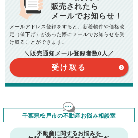
■抵当権抹消費用／
0
万円
販売されたら
10,005
メールでお知らせ！
年間の支払額
円
※購入価格よりも売却価格が高い場合、譲渡所得税が発生する
場合がございます。詳しくは最寄りの税務署などにご確認く
ださい。
メールアドレス登録をすると、
新着物件や価格改
※シミュレーター結果はあくまでも概算であり、手残り金額を
100,050
総支払額
保証するものではございません。
円
定（値下げ）があった際に
メールでお知らせを受
※上記売却費用には、住所変更登記の費用、引っ越し費用、住
宅ローンの一括繰上返済の手数料等は含まれておりませんの
け取ることができます。
で予めご了承ください。
【注意事項】
※仲介手数料は宅地建物取引業法で定められた上限で計算して
＼販売通知メール登録者数
0
人／
おります。（物件価格×3%＋6万円＋消費税）
このシミュレーターは元利均等返済方式で試算しています。
このシミュレーターは、四捨五入にて計算しております。
このシミュレーターはお借り入れの全期間で金利が変わらない設
受け取る
定です。
このシミュレーターでの結果は、お借り入れを保証するものでは
ありません。
このシミュレーターをご利用された方の、いかなる損害について
も当社は一切責任を負いませんので、ご了承ください。
住宅ローンの種類によって、年収負担率は異なります。一般的に
年収の20～25%以内が年間のローン返済額の割合とされており
ますが、お借り入れの際に各金融機関にご相談ください。
会員マイページでは
千葉県松戸市の不動産お悩み相談室
修繕費・管理費の計算もできます
不動産に関するお悩みを