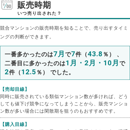
販売時期
いつ売り出された？
競合マンションの販売時期を知ることで、売り出すタイミ
ングの判断ができます。
7月
7
43.8
一番多かったのは
で
件（
％） 、
1月・2月・10月
二番目に多かったのは
で
2
12.5
件（
％） でした。
【売却目線】
同時に販売されている類似マンション数が多ければ、どう
しても値下げ競争になってしまうことから、販売マンショ
ン数が多い場合には閑散期を狙うのもおすすめです。
【購入目線】