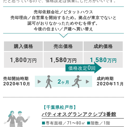
たと思っているので、価格設定は慎重にした方がいいです。
売却依頼会社／ピタットハウス
売却理由／自営業を開始するため。拠点が東京でないと
認可がおりなかったためやむを得ず。
今後の住まい／戸建へ買い替え
購入価格
売出価格
成約価格
1
800
1
580
1
580
,
万円
,
万円
,
万円
0
価格改定
回
売却開始時期
成約時期
2
ヶ月
2020
10
2020
11
年
月
年
月
【千葉県松戸市】
パティオスグランアクシブ3番館
■
専有面積／71〜80㎡
■
階数／1階