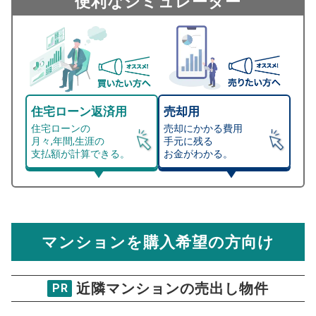
便利なシミュレーター
住宅ローン返済用
売却用
住宅ローンの
売却にかかる費用
月々,年間,生涯の
手元に残る
支払額が計算できる。
お金がわかる。
マンション売却シミュレーター
総支払額シミュレーション
住宅ローンの月々、年間、生涯の支払額が
マンション売却シミュレーターでは、売却価格と残債額
計算できます。
から
売却にかかる諸経費が自動で算出され、手元に残る
金額がわかります。
マンションを購入希望の方向け
万円
売却価格 参考値
購入希望
物件価格
近隣マンションの売出し物件
PR
グランマークス東松戸
試算条件 80㎡・7階