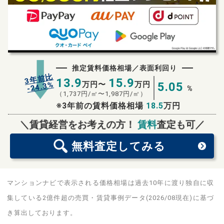
推定賃料価格相場／表面利回り
3年前比
13.9
15.9
%
万円〜
万円
5.05
24.3
-
%
（
1,737
円/㎡〜
1,987
円/㎡）
※3年前の賃料価格相場
18.5
万円
無料査定
スタート！
＼賃貸経営をお考えの方！
賃料
査定も可／
無料査定
してみる
マンションナビで表示される価格相場は過去10年に渡り独自に収
集している2億件超の売買・賃貸事例データ(2026/08現在)に基づ
き算出しております。