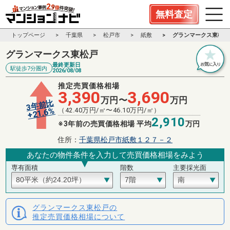
無料査定
トップページ
千葉県
松戸市
紙敷
グランマークス東松戸
グランマークス東松戸
最終更新日
駅徒歩7分圏内
2026/08/08
推定売買価格相場
3,390
3,690
万円〜
万円
3年前比
%
（
42.40
万円/㎡〜
46.10
万円/㎡）
21.6
+
2,910
※3年前の売買価格相場 平均
万円
住所：
千葉県松戸市紙敷１２７－２
あなたの物件条件を入力して売買価格相場をみよう
専有面積
階数
主要採光面
グランマークス東松戸の
推定売買価格相場について