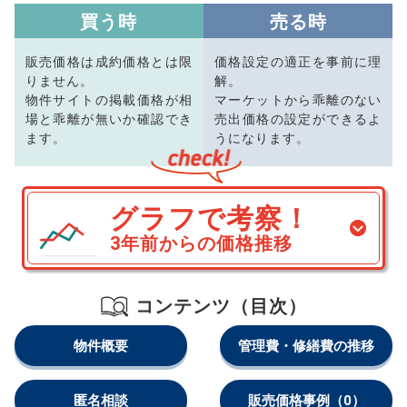
買う時
売る時
販売価格は成約価格とは限
価格設定の適正を事前に理
りません。
解。
物件サイトの掲載価格が相
マーケットから乖離のない
場と乖離が無いか確認でき
売出価格の設定ができるよ
ます。
うになります。
グラフで考察！
3年前からの価格推移
コンテンツ（目次）
物件概要
管理費・修繕費の推移
匿名相談
販売価格事例
（0）