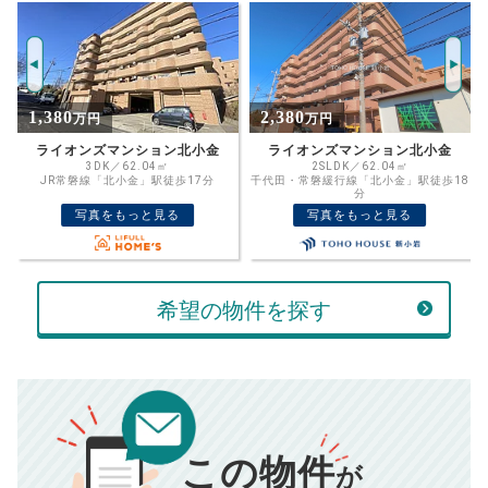
年
ご希望の
3365
返済期間
推定売却価格：
万円
%
2,380
1,998
万円
万円
住宅ローン
資金計画のために査定額や希望売却価
金利
ライオンズマンション北小金
サンフォーレ松戸
格を入力して活用するのもおすすめ◎
2SLDK／62.04㎡
3LDK／74.11㎡
千代田・常磐緩行線「北小金」駅徒歩18
JR常磐線「北小金」駅バス10分 「小金
売却価格
残債
分
原五丁目」下車 徒歩6分
万円
写真をもっと見る
写真をもっと見る
ボーナス
万円
万円
返済金額
計算する
希望の物件を探す
万円
頭金
売却にかかる費用
手元に残るお金は
00
000
返済シミュレーション計算結果
万円
万円
この物件
■仲介手数料／
00
万円
が
834
毎月の支払額
■売買契約書印紙／
0
万円
円