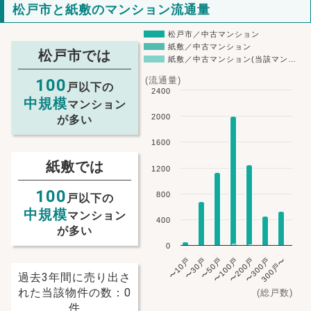
松戸市と紙敷のマンション流通量
松戸市／中古マンション
紙敷／中古マンション
松戸市では
紙敷／中古マンション(当該マン…
(流通量)
100
戸以下の
2400
中規模
マンション
2000
が多い
1600
紙敷では
1200
100
800
戸以下の
中規模
マンション
400
が多い
0
〜10戸
〜30戸
〜50戸
〜100戸
〜200戸
〜300戸
300戸〜
過去3年間に売り出さ
れた当該物件の数：0
(総戸数)
件