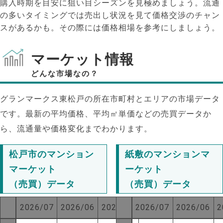
購入時期を目安に狙い目シーズンを見極めましょう。流通
の多いタイミングでは売出し状況を見て価格交渉のチャン
スがあるかも。その際には価格相場を参考にしましょう。
マーケット情報
どんな市場なの？
グランマークス東松戸の所在市町村とエリアの市場データ
です。最新の平均価格、平均㎡単価などの売買データか
ら、流通量や価格変化までわかります。
松戸市のマンション
紙敷のマンションマ
マーケット
ーケット
（売買）データ
（売買）データ
2026/07
2026/06
2025/07
2026/07
2026/06
2