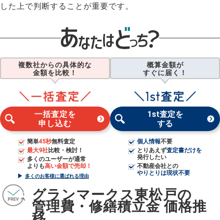
した上で判断することが重要です。
複数社からの具体的な
概算金額が
金額を比較！
すぐに届く！
一括査定を
1st査定を
申し込む
する
簡単
45秒
無料査定
個人情報
不要
最大9社
比較・検討！
とりあえず
査定書だけを
発行したい
多くのユーザーが通常
よりも
高い金額で売却！
不動産会社との
やりとりは現状不要
多くのお客様に選ばれる理由
グランマークス東松戸の
管理費・修繕積立金 価格推
移