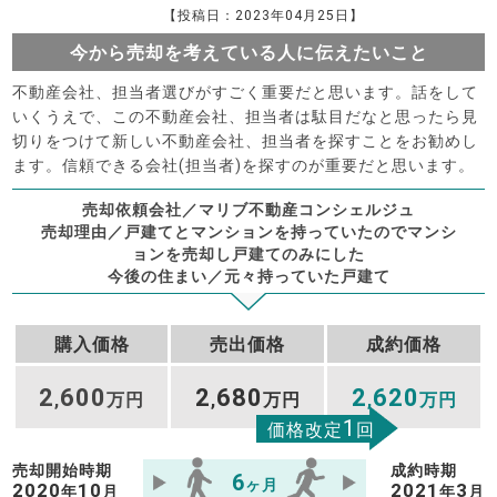
【投稿日：2023年04月25日】
今から売却を考えている人に伝えたいこと
不動産会社、担当者選びがすごく重要だと思います。話をして
いくうえで、この不動産会社、担当者は駄目だなと思ったら見
切りをつけて新しい不動産会社、担当者を探すことをお勧めし
ます。信頼できる会社(担当者)を探すのが重要だと思います。
売却依頼会社／マリブ不動産コンシェルジュ
売却理由／戸建てとマンションを持っていたのでマンシ
ョンを売却し戸建てのみにした
今後の住まい／元々持っていた戸建て
購入価格
売出価格
成約価格
2
600
2
680
2
620
,
万円
,
万円
,
万円
1
価格改定
回
売却開始時期
成約時期
6
ヶ月
2020
10
2021
3
年
月
年
月