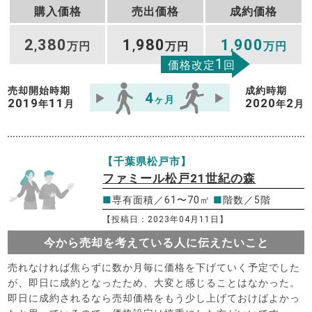
購入価格
売出価格
成約価格
2
380
1
980
1
900
,
万円
,
万円
,
万円
1
価格改定
回
売却開始時期
成約時期
4
ヶ月
2019
11
2020
2
年
月
年
月
【千葉県松戸市】
ファミール松戸21世紀の森
■
専有面積／61〜70㎡
■
階数／5階
【投稿日：2023年04月11日】
今から売却を考えている人に伝えたいこと
売れなければ焦らずに数か月毎に価格を下げていく予定でした
が、即日に成約となったため、大変と感じることはなかった。
即日に成約されるなら売却価格をもう少し上げておけばよかっ