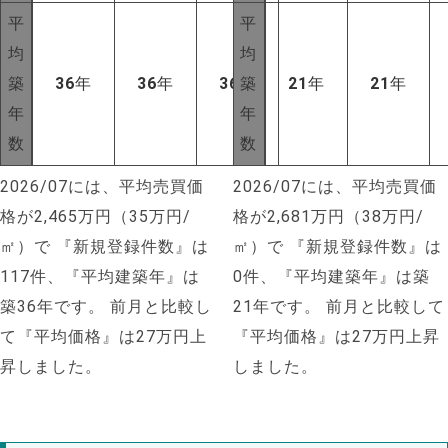
平
平
均
均
築
36
年
36
年
36
年
築
21
年
21
年
年
年
数
数
2026/07には、平均売買価
2026/07には、平均売買価
格が2,465万円（35万円/
格が2,681万円（38万円/
㎡）で
『新規登録件数』は
㎡）で
『新規登録件数』は
117件、『平均建築年』は
0件、『平均建築年』は築
築36年です。
前月と比較し
21年です。
前月と比較して
て『平均価格』は27万円上
『平均価格』は27万円上昇
昇しました。
しました。