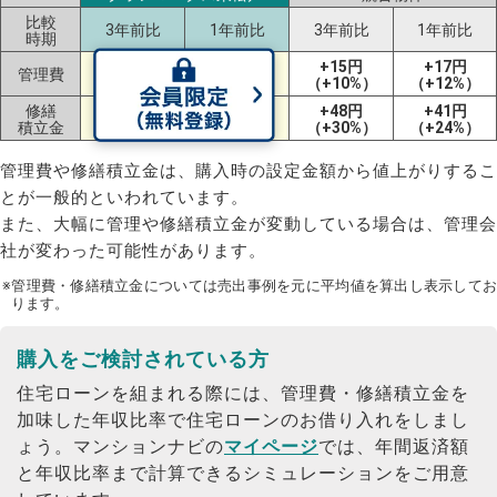
比較
3年前比
1年前比
3年前比
1年前比
時期
+15円
+17円
管理費
ー
ー
（+10%）
（+12%）
修繕
+48円
+41円
ー
ー
積立金
（+30%）
（+24%）
管理費や修繕積立金は、購入時の設定金額から値上がりするこ
とが一般的といわれています。
また、大幅に管理や修繕積立金が変動している場合は、管理会
社が変わった可能性があります。
※管理費・修繕積立金については売出事例を元に平均値を算出し表示してお
ります。
購入をご検討されている方
住宅ローンを組まれる際には、管理費・修繕積立金を
加味した年収比率で住宅ローンのお借り入れをしまし
ょう。
マンションナビの
マイページ
では、年間返済額
と年収比率まで計算できるシミュレーションをご用意