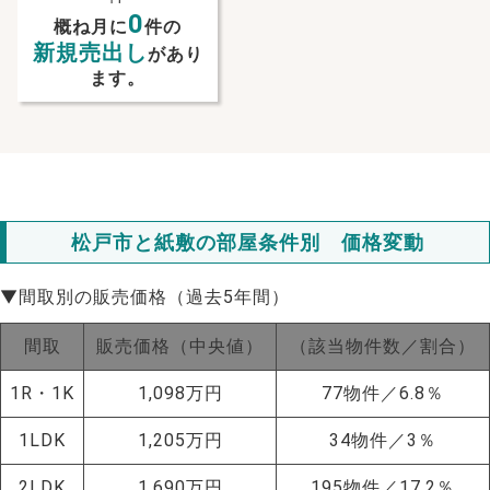
0
概ね月に
件の
新規売出し
があり
ます。
松戸市と紙敷の部屋条件別 価格変動
▼間取別の販売価格（過去5年間）
間取
販売価格（中央値）
（該当物件数／割合）
1R・1K
1,098万円
77物件／6.8％
NEW!
1LDK
1,205万円
34物件／3％
NEW!
2LDK
1,690万円
195物件／17.2％