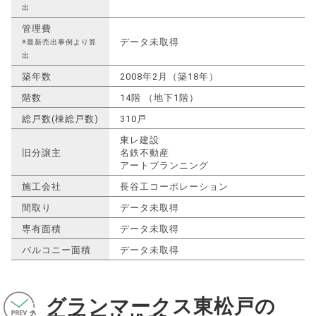
出
管理費
データ未取得
※最新売出事例より算
出
築年数
2008年2月（築18年）
階数
14階 （地下1階）
総戸数(棟総戸数)
310戸
東レ建設
旧分譲主
名鉄不動産
アートプランニング
施工会社
長谷工コーポレーション
間取り
データ未取得
専有面積
データ未取得
バルコニー面積
データ未取得
グランマークス東松戸の