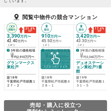
しています。
閲覧中物件の競合マンション
21.6
%
17.4
%
UP
UP
3,390
910
3,420
万円〜
万円〜
万円〜
42.40
45.50
43.30
万円〜
万円〜
万円〜
（㎡）
（㎡）
（㎡）
3年前の価格相場
3年前の価格相場
3年前の価格相場
は
は
は
平均
2,910
万円〜
平均
1,010
万円〜
平均
3,040
万円〜
グランマークス
ラグジュアリー
デュオステーシ
東松戸
ガーデン東松戸
ョン東松戸1番
スクロールできます
館
築
18
年
築
18
年
築
19
年
千葉県松戸市紙敷１
千葉県松戸市紙敷６
千葉県松戸市紙敷１
２７－２
２８－１
３１－５
売却・購入に役立つ