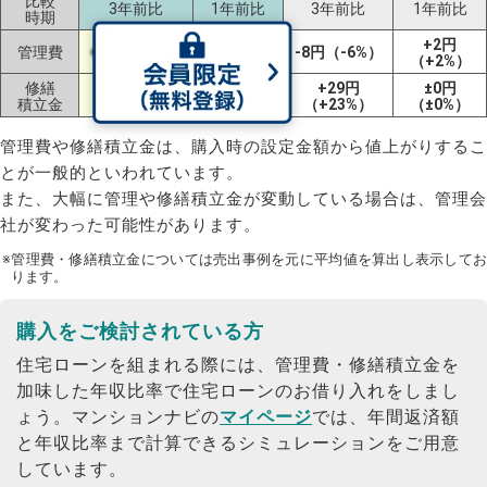
比較
3年前比
1年前比
3年前比
1年前比
時期
-1円
+2円
管理費
+4円（+3%）
-8円（-6%）
（-1%）
（+2%）
修繕
+18円
-9円
+29円
±0円
積立金
（+16%）
（-7%）
（+23%）
（±0%）
管理費や修繕積立金は、購入時の設定金額から値上がりするこ
とが一般的といわれています。
また、大幅に管理や修繕積立金が変動している場合は、管理会
社が変わった可能性があります。
※管理費・修繕積立金については売出事例を元に平均値を算出し表示してお
ります。
購入をご検討されている方
住宅ローンを組まれる際には、管理費・修繕積立金を
加味した年収比率で住宅ローンのお借り入れをしまし
ょう。
マンションナビの
マイページ
では、年間返済額
と年収比率まで計算できるシミュレーションをご用意
しています。