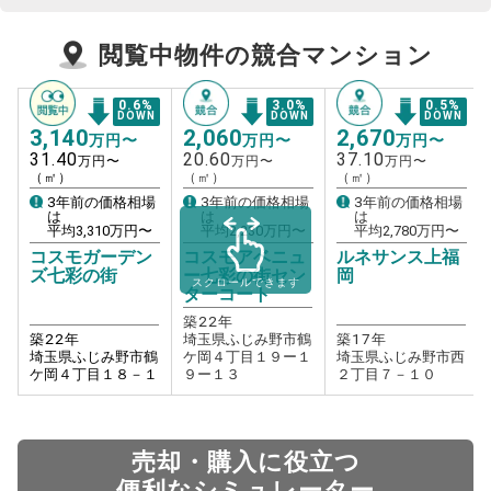
閲覧中物件の競合マンション
0.6
%
3.0
%
0.5
%
DOWN
DOWN
DOWN
3,140
2,060
2,670
万円〜
万円〜
万円〜
31.40
20.60
37.10
万円〜
万円〜
万円〜
（㎡）
（㎡）
（㎡）
3年前の価格相場
3年前の価格相場
3年前の価格相場
は
は
は
平均
3,310
万円〜
平均
2,230
万円〜
平均
2,780
万円〜
コスモガーデン
コスモアベニュ
ルネサンス上福
ズ七彩の街
ー七彩の街セン
岡
スクロールできます
ターコート
築
22
年
築
22
年
埼玉県ふじみ野市鶴
築
17
年
埼玉県ふじみ野市鶴
ケ岡４丁目１９ー１
埼玉県ふじみ野市西
ケ岡４丁目１８－１
９ー１３
２丁目７－１０
売却・購入に役立つ
便利なシミュレーター