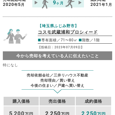
9
ヶ月
2020
5
2021
1
年
月
年
月
【埼玉県ふじみ野市】
コスモ武蔵浦和プロシィード
■
専有面積／71〜80㎡
■
階数／1階
【投稿日：2023年07月09日】
今から売却を考えている人に伝えたいこと
特になし
売却依頼会社／三井リハウス不動産
売却理由／買い替え
今後の住まい／戸建へ買い替え
購入価格
売出価格
成約価格
5
200
2
250
2
250
,
万円
,
万円
,
万円