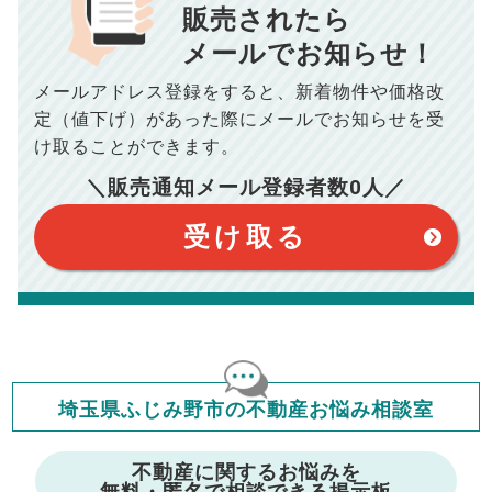
■抵当権抹消費用／
0
万円
販売されたら
10,005
メールでお知らせ！
年間の支払額
円
※購入価格よりも売却価格が高い場合、譲渡所得税が発生する
場合がございます。詳しくは最寄りの税務署などにご確認く
ださい。
メールアドレス登録をすると、
新着物件や価格改
※シミュレーター結果はあくまでも概算であり、手残り金額を
100,050
総支払額
保証するものではございません。
円
定（値下げ）があった際に
メールでお知らせを受
※上記売却費用には、住所変更登記の費用、引っ越し費用、住
宅ローンの一括繰上返済の手数料等は含まれておりませんの
け取ることができます。
で予めご了承ください。
【注意事項】
※仲介手数料は宅地建物取引業法で定められた上限で計算して
＼販売通知メール登録者数
0
人／
おります。（物件価格×3%＋6万円＋消費税）
このシミュレーターは元利均等返済方式で試算しています。
このシミュレーターは、四捨五入にて計算しております。
このシミュレーターはお借り入れの全期間で金利が変わらない設
受け取る
定です。
このシミュレーターでの結果は、お借り入れを保証するものでは
ありません。
このシミュレーターをご利用された方の、いかなる損害について
も当社は一切責任を負いませんので、ご了承ください。
住宅ローンの種類によって、年収負担率は異なります。一般的に
年収の20～25%以内が年間のローン返済額の割合とされており
ますが、お借り入れの際に各金融機関にご相談ください。
会員マイページでは
埼玉県ふじみ野市の不動産お悩み相談室
修繕費・管理費の計算もできます
不動産に関するお悩みを
無料・匿名で相談できる掲示板