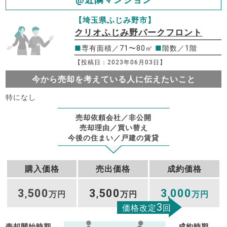
【埼玉県ふじみ野市】
クリオふじみ野パークフロント
■
専有面積／71〜80㎡
■
階数／1階
【投稿日：2023年06月03日】
今から売却を考えている人に伝えたいこと
特になし
売却依頼会社／非公開
売却理由／買い替え
今後の住まい／戸建の賃貸
購入価格
売出価格
成約価格
3
500
3
500
3
000
,
万円
,
万円
,
万円
3
価格改定
回
売却開始時期
成約時期