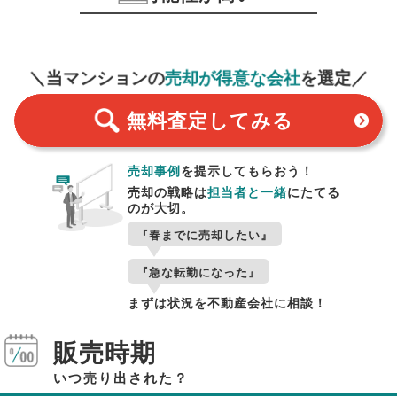
無料査定
スタート！
＼当マンションの
売却が得意な会社
を選定／
無料査定
してみる
売却事例
を提示してもらおう！
売却の戦略は
担当者と一緒
にたてる
のが大切。
『春までに売却したい』
『急な転勤になった』
まずは状況を不動産会社に相談！
販売時期
いつ売り出された？