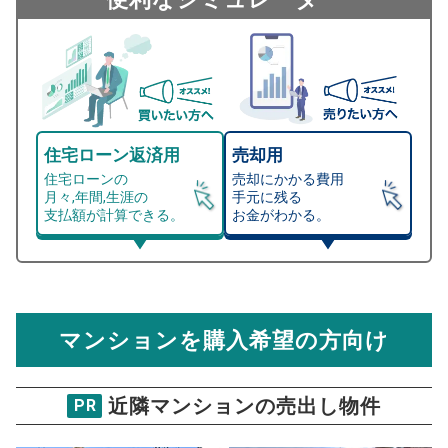
住宅ローン返済用
売却用
住宅ローンの
売却にかかる費用
月々,年間,生涯の
手元に残る
支払額が計算できる。
お金がわかる。
マンション売却シミュレーター
総支払額シミュレーション
住宅ローンの月々、年間、生涯の支払額が
マンション売却シミュレーターでは、売却価格と残債額
計算できます。
から
売却にかかる諸経費が自動で算出され、手元に残る
金額がわかります。
マンションを購入希望の方向け
万円
売却価格 参考値
購入希望
物件価格
近隣マンションの売出し物件
PR
コスモガーデンズ七彩の街
試算条件 100㎡・6階