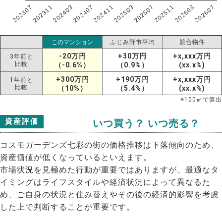
202307
202607
202603
202511
202507
202503
202411
202407
202403
202311
このマンション
ふじみ野市平均
競合物件
-20万円
+30万円
+x,xxx万円
3年前と
比較
（-0.6%）
（0.9%）
(xx.x%)
+300万円
+190万円
+x,xxx万円
1年前と
比較
（10%）
（5.4%）
(xx.x%)
※
100
㎡で算出
資産評価
いつ買う？ いつ売る？
コスモガーデンズ七彩の街の価格推移は下落傾向のため、
資産価値が低くなっているといえます。
市場状況を見極めた行動が重要ではありますが、最適なタ
イミングはライフスタイルや経済状況によって異なるた
め、ご自身の状況と住み替えやその後の経済的影響を考慮
した上で判断することが重要です。