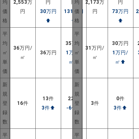
均
2,553
万
円
円
均
2,173
万
円
価
円
30
万円
131
万円
価
円
73
万円
格
⬆
⬆
格
⬆
平
平
均
35
万円
均
30
万円
36
万円/
31
万円/
㎡
36
万円
1
万円/
㎡
1
万円/
㎡
㎡
単
㎡
⬆
単
㎡
⬆
価
価
新
新
規
規
13
件
22
件
0
件
登
16
件
登
3
件
3
件
⬆
-6
件
⬇
3
件
⬆
録
録
数
数
平
平