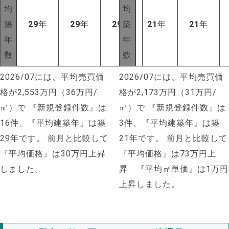
均
均
築
29
年
29
年
29
年
築
21
年
21
年
年
年
数
数
2026/07には、平均売買価
2026/07には、平均売買価
格が2,553万円（36万円/
格が2,173万円（31万円/
㎡）で
『新規登録件数』は
㎡）で
『新規登録件数』は
16件、『平均建築年』は築
3件、『平均建築年』は築
29年です。
前月と比較して
21年です。
前月と比較して
『平均価格』は30万円上昇
『平均価格』は73万円上
しました。
昇 『平均㎡単価』は1万円
上昇しました。
NEW!
NEW!