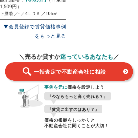
1,509円）
下層階 ／- ／4ＬＤＫ ／106㎡
▼会員登録で賃貸価格事例
をもっと見る
一括査定
スタート！
＼売るか貸すか
迷っているあなたも
／
一括査定で不動産会社に相談
事例を元に
価格を設定しよう
『今ならもっと高く売れる？』
『賃貸に出すのはあり？』
価格の根拠をしっかりと
不動産会社に聞くことが大切！