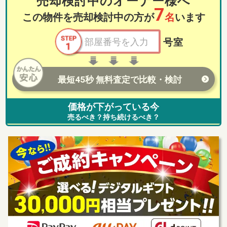
売却検討中のオーナー様へ
7
この物件を売却検討中の方が
名
います
号室
最短45秒 無料査定で比較・検討
価格が下がっている今
売るべき？持ち続けるべき？