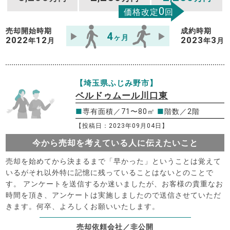
0
価格改定
回
売却開始時期
成約時期
4
ヶ月
2022
12
2023
3
年
月
年
月
【埼玉県ふじみ野市】
ベルドゥムール川口東
■
専有面積／71〜80㎡
■
階数／2階
【投稿日：2023年09月04日】
今から売却を考えている人に伝えたいこと
売却を始めてから決まるまで「早かった」ということは覚えて
いるがそれ以外特に記憶に残っていることはないとのことで
す。 アンケートを送信するか迷いましたが、お客様の貴重なお
時間を頂き、アンケートは実施しましたので送信させていただ
きます。何卒、よろしくお願いいたします。
売却依頼会社／非公開