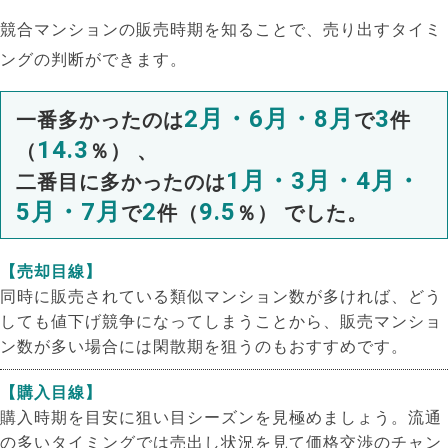
競合マンションの販売時期を知ることで、売り出すタイミ
ングの判断ができます。
2月・6月・8月
3
一番多かったのは
で
件
14.3
（
％） 、
1月・3月・4月・
二番目に多かったのは
5月・7月
2
9.5
で
件（
％） でした。
【売却目線】
同時に販売されている類似マンション数が多ければ、どう
しても値下げ競争になってしまうことから、販売マンショ
ン数が多い場合には閑散期を狙うのもおすすめです。
【購入目線】
購入時期を目安に狙い目シーズンを見極めましょう。流通
の多いタイミングでは売出し状況を見て価格交渉のチャン