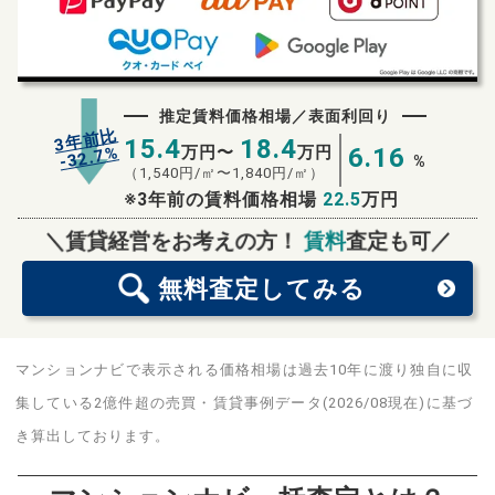
推定賃料価格相場／表面利回り
3年前比
15.4
18.4
%
万円〜
万円
6.16
32.7
-
%
（
1,540
円/㎡〜
1,840
円/㎡）
※3年前の賃料価格相場
22.5
万円
無料査定
スタート！
＼賃貸経営をお考えの方！
賃料
査定も可／
無料査定
してみる
マンションナビで表示される価格相場は過去10年に渡り独自に収
集している2億件超の売買・賃貸事例データ(2026/08現在)に基づ
き算出しております。