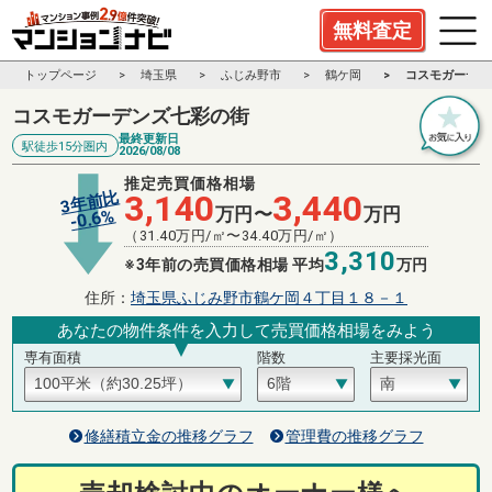
無料査定
トップページ
埼玉県
ふじみ野市
鶴ケ岡
コスモガーデン
コスモガーデンズ七彩の街
最終更新日
駅徒歩15分圏内
2026/08/08
推定売買価格相場
3年前比
3,140
3,440
万円〜
万円
%
0.6
-
（
31.40
万円/㎡〜
34.40
万円/㎡）
3,310
※3年前の売買価格相場 平均
万円
住所：
埼玉県ふじみ野市鶴ケ岡４丁目１８－１
あなたの物件条件を入力して売買価格相場をみよう
専有面積
階数
主要採光面
修繕積立金の推移グラフ
管理費の推移グラフ