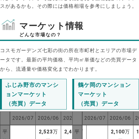
スがあるかも。その際には価格相場を参考にしましょう。
マーケット情報
どんな市場なの？
コスモガーデンズ七彩の街の所在市町村とエリアの市場デ
ータです。最新の平均価格、平均㎡単価などの売買データ
から、流通量や価格変化までわかります。
ふじみ野市のマンシ
鶴ケ岡のマンション
ョンマーケット
マーケット
（売買）データ
（売買）データ
2026/07
2026/06
2025/07
2026/07
2026/06
2
平
2,523
万
2,422
平
万
2,100
万