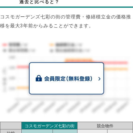
過去と比べると？
コスモガーデンズ七彩の街の管理費・修繕積立金の価格推
移を最大3年前からみることができます。
管理費／㎡
修繕積立金／㎡
競合管理費／㎡
競合修繕積立金／㎡
140
1㎡単価（円）
130
120
110
2023/07
2026/07
2026/03
2025/11
2025/07
2025/03
2024/11
2024/07
2024/03
2023/11
コスモガーデンズ七彩の街
競合物件