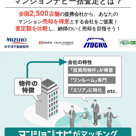
マンションナビ一括査定とは？
2,500
全国
店舗
の提携会社から、あなたの
売却を得意
マンション
とする会社をご提案！
査定額を比較
し、納得のいく売却を目指そう！