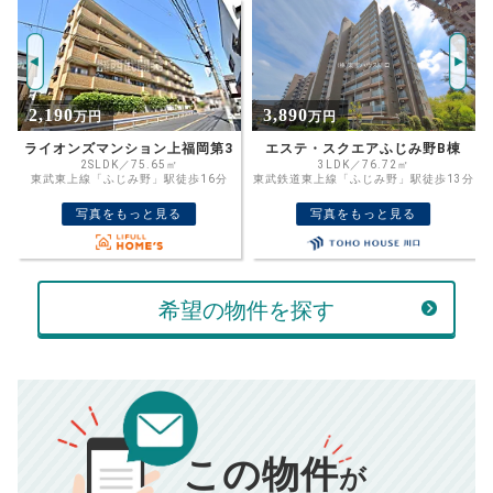
年
ご希望の
3125
返済期間
推定売却価格：
万円
%
3,890
1,850
万円
万円
住宅ローン
資金計画のために査定額や希望売却価
金利
エステ・スクエアふじみ野B棟
ココネ上福岡三番館
格を入力して活用するのもおすすめ◎
3LDK／76.72㎡
1K／48.43㎡
東武鉄道東上線「ふじみ野」駅徒歩13分
東武東上線「上福岡」駅徒歩2分
売却価格
残債
万円
写真をもっと見る
写真をもっと見る
ボーナス
万円
万円
返済金額
計算する
希望の物件を探す
万円
頭金
売却にかかる費用
手元に残るお金は
00
000
返済シミュレーション計算結果
万円
万円
この物件
■仲介手数料／
00
万円
が
834
毎月の支払額
■売買契約書印紙／
0
万円
円