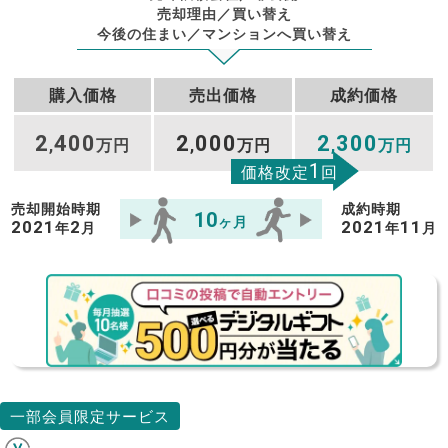
売却理由／買い替え
今後の住まい／マンションへ買い替え
購入価格
売出価格
成約価格
2
400
2
000
2
300
,
万円
,
万円
,
万円
1
価格改定
回
売却開始時期
成約時期
10
ヶ月
2021
2
2021
11
年
月
年
月
一部会員限定サービス