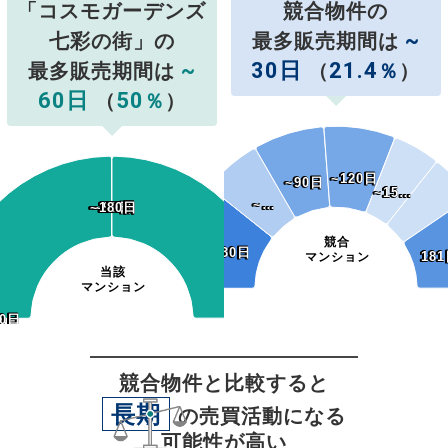
「コスモガーデンズ
競合物件の
~
七彩の街」の
最多販売期間は
~
30日
21.4
最多販売期間は
（
％
）
60日
50
（
％
）
~120日
~120日
~90日
~90日
~15…
~15…
~…
~…
~120日
~150日
~180日
~120日
~150日
~180日
~90日
~90日
競合
~30日
~30日
181
18
マンション
当該
マンション
0日
30日
競合物件と比較すると
長期
の売買活動になる
可能性が高い