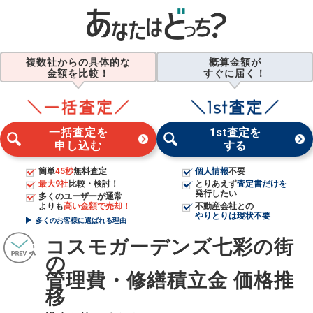
複数社からの具体的な
概算金額が
金額を比較！
すぐに届く！
一括査定を
1st査定を
申し込む
する
簡単
45秒
無料査定
個人情報
不要
最大9社
比較・検討！
とりあえず
査定書だけを
発行したい
多くのユーザーが通常
よりも
高い金額で売却！
不動産会社との
やりとりは現状不要
多くのお客様に選ばれる理由
コスモガーデンズ七彩の街
の
管理費・修繕積立金 価格推
移