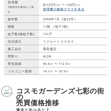
管理費
約133円/㎡ 〜 136円/㎡
※最新売出事例より算
管理費の推移グラフを見る
出
築年数
2004年1月（築22年）
階数
11階 （地下1階）
総戸数(棟総戸数)
141戸
旧分譲主
リクルートコスモス
施工会社
鹿島建設
間取り
4LDK
専有面積
96.6㎡ 〜 112.9㎡
バルコニー面積
14.1㎡ 〜 30.9㎡
コスモガーデンズ七彩の街
の
売買価格推移
過去と比べると？