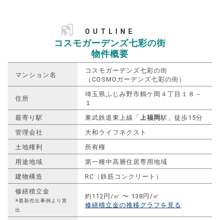
OUTLINE
コスモガーデンズ七彩の街
物件概要
コスモガーデンズ七彩の街
マンション名
（COSMOガーデンズ七彩の街）
埼玉県ふじみ野市鶴ケ岡４丁目１８－
住所
１
最寄り駅
東武鉄道東上線「
上福岡
駅」徒歩15分
管理会社
大和ライフネクスト
土地権利
所有権
用途地域
第一種中高層住居専用地域
建物構造
RC（鉄筋コンクリート）
修繕積立金
約112円/㎡ 〜 138円/㎡
※最新売出事例より算
修繕積立金の推移グラフを見る
出