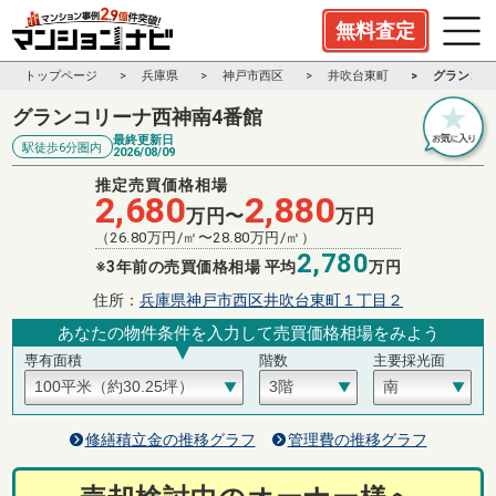
無料査定
トップページ
兵庫県
神戸市西区
井吹台東町
グランコリ
グランコリーナ西神南4番館
最終更新日
駅徒歩6分圏内
2026/08/09
推定売買価格相場
2,680
2,880
万円〜
万円
（
26.80
万円/㎡〜
28.80
万円/㎡）
2,780
※3年前の売買価格相場 平均
万円
住所：
兵庫県神戸市西区井吹台東町１丁目２
あなたの物件条件を入力して売買価格相場をみよう
専有面積
階数
主要採光面
修繕積立金の推移グラフ
管理費の推移グラフ