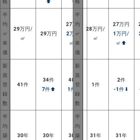
格
⬆
⬆
格
平
平
均
27
万円
均
27
万円
29
万円/
28
万円/
㎡
29
万円
2
万円/
㎡
1
万円/
㎡
㎡
単
㎡
⬆
単
㎡
⬆
価
価
新
新
規
規
34
件
40
件
2
件
登
41
件
登
1
件
7
件
⬆
1
件
⬆
-1
件
⬇
録
録
数
数
平
平
均
均
築
30
年
30
年
30
年
築
31
年
31
年