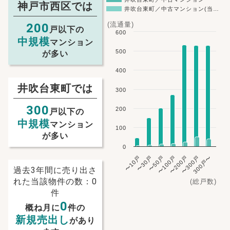
神戸市西区では
井吹台東町／中古マンション(当…
(流通量)
200
戸以下の
600
中規模
マンション
500
が多い
400
井吹台東町では
300
300
200
戸以下の
中規模
マンション
100
が多い
0
〜10戸
〜30戸
〜50戸
〜100戸
〜200戸
〜300戸
300戸〜
過去3年間に売り出さ
れた当該物件の数：0
(総戸数)
件
0
概ね月に
件の
新規売出し
があり