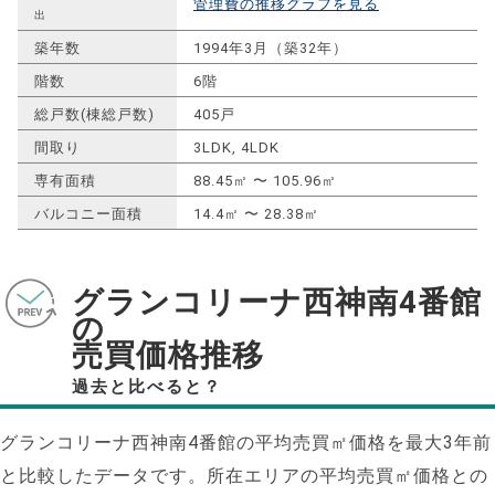
管理費の推移グラフを見る
出
築年数
1994年3月（築32年）
階数
6階
総戸数(棟総戸数)
405戸
間取り
3LDK, 4LDK
専有面積
88.45㎡ 〜 105.96㎡
バルコニー面積
14.4㎡ 〜 28.38㎡
グランコリーナ西神南4番館
の
売買価格推移
過去と比べると？
グランコリーナ西神南4番館の平均売買㎡価格を最大
3
年前
と比較したデータです。所在エリアの平均売買㎡価格との