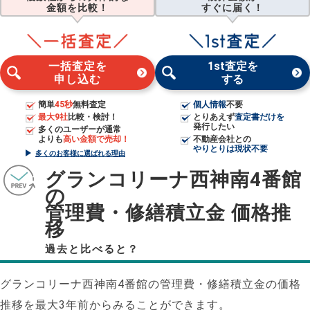
金額を比較！
すぐに届く！
一括査定を
1st査定を
申し込む
する
簡単
45秒
無料査定
個人情報
不要
最大9社
比較・検討！
とりあえず
査定書だけを
発行したい
多くのユーザーが通常
よりも
高い金額で売却！
不動産会社との
やりとりは現状不要
多くのお客様に選ばれる理由
グランコリーナ西神南4番館
の
管理費・修繕積立金 価格推
移
過去と比べると？
グランコリーナ西神南4番館の管理費・修繕積立金の価格
推移を最大3年前からみることができます。