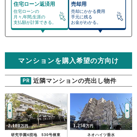
住宅ローン返済用
売却用
住宅ローンの
売却にかかる費用
月々,年間,生涯の
手元に残る
支払額が計算できる。
お金がわかる。
マンション売却シミュレーター
総支払額シミュレーション
住宅ローンの月々、年間、生涯の支払額が
マンション売却シミュレーターでは、売却価格と残債額
計算できます。
から
売却にかかる諸経費が自動で算出され、手元に残る
金額がわかります。
マンションを購入希望の方向け
万円
売却価格 参考値
購入希望
物件価格
近隣マンションの売出し物件
PR
グランコリーナ西神南4番館
試算条件 100㎡・3階
年
ご希望の
2641
返済期間
推定売却価格：
万円
%
1,250
2,780
万円
万円
住宅ローン
資金計画のために査定額や希望売却価
金利
ネオハイツ垂水
オークスクエア西神中央7番館