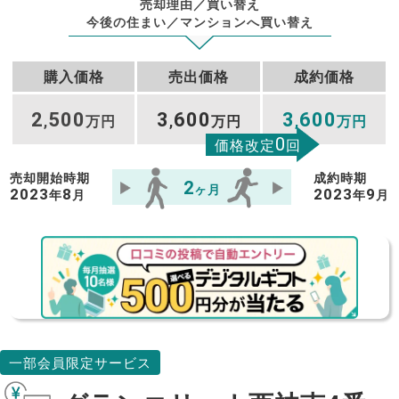
売却理由／買い替え
今後の住まい／マンションへ買い替え
購入価格
売出価格
成約価格
2
500
3
600
3
600
,
万円
,
万円
,
万円
0
価格改定
回
売却開始時期
成約時期
2
ヶ月
2023
8
2023
9
年
月
年
月
一部会員限定サービス