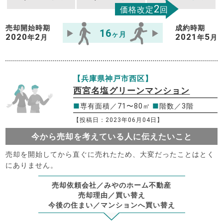
2
価格改定
回
売却開始時期
成約時期
16
ヶ月
2020
2
2021
5
年
月
年
月
【兵庫県神戸市西区】
西宮名塩グリーンマンション
■
専有面積／71〜80㎡
■
階数／3階
【投稿日：2023年06月04日】
今から売却を考えている人に伝えたいこと
売却を開始してから直ぐに売れたため、大変だったことはとく
にありません。
売却依頼会社／みやのホーム不動産
売却理由／買い替え
今後の住まい／マンションへ買い替え