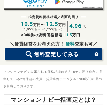
推定賃料価格相場／表面利回り
10.5
12.5
万円〜
万円
4.96
%
（
1,050
円/㎡〜
1,250
円/㎡）
※3年前の賃料価格相場
11.5
万円
無料査定
スタート！
＼賃貸経営をお考えの方！
賃料
査定も可／
無料査定
してみる
マンションナビで表示される価格相場は過去10年に渡り独自に収
集している2億件超の売買・賃貸事例データ(2026/08現在)に基づ
き算出しております。
マンションナビ一括査定とは？