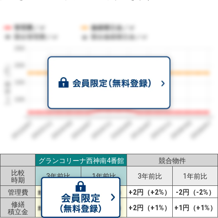
管理費／㎡
修繕積立金／㎡
競合管理費／㎡
競合修繕積立金／㎡
250
1㎡単価（円）
200
150
100
2023/07
2026/07
2026/03
2025/11
2025/07
2025/03
2024/11
2024/07
2024/03
2023/11
グランコリーナ西神南4番館
競合物件
比較
3年前比
1年前比
3年前比
1年前比
時期
管理費
±0円（±0%）
±0円（±0%）
+2円（+2%）
-2円（-2%）
修繕
±0円（±0%）
±0円（±0%）
+2円（+1%）
+1円（+1%）
積立金