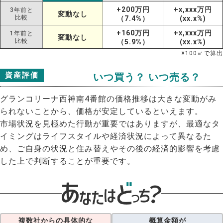
+200万円
+x,xxx万円
3年前と
変動なし
比較
（7.4%）
(xx.x%)
+160万円
+x,xxx万円
1年前と
変動なし
比較
（5.9%）
(xx.x%)
※
100
㎡で算出
資産評価
いつ買う？ いつ売る？
グランコリーナ西神南4番館の価格推移は大きな変動がみ
られないことから、価格が安定しているといえます。
市場状況を見極めた行動が重要ではありますが、最適なタ
イミングはライフスタイルや経済状況によって異なるた
め、ご自身の状況と住み替えやその後の経済的影響を考慮
した上で判断することが重要です。
複数社からの具体的な
概算金額が