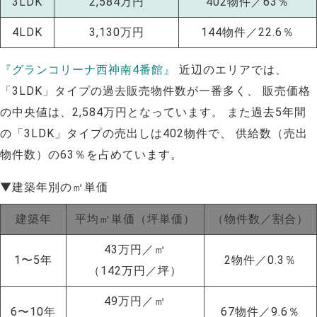
3LDK
2,584万円
402物件／63％
4LDK
3,130万円
144物件／22.6％
『グランコリーナ西神南4番館』
近辺のエリアでは、
「3LDK」タイプの過去販売物件数が一番多く、 販売価格
の中央値は、2,584万円となっています。 また過去5年間
の「3LDK」タイプの売出しは402物件で、 供給数（売出
物件数）の63％を占めています。
▼建築年別の㎡単価
建築年
平均㎡単価（坪単価）
（物件数／割合）
43万円／㎡
1〜5年
2物件／0.3％
（142万円／坪）
NEW!
49万円／㎡
6〜10年
67物件／9.6％