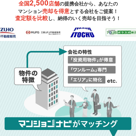
2,500
全国
店舗
の提携会社から、あなたの
売却を得意
マンション
とする会社をご提案！
査定額を比較
し、納得のいく売却を目指そう！