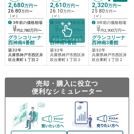
2,680
2,610
2,320
万円〜
万円〜
万円〜
26.80
26.10
25.80
万円〜
万円〜
万円〜
（㎡）
（㎡）
（㎡）
3年前の価格相場
3年前の価格相場
3年前の価格相場
は
は
は
平均
2,780
万円〜
平均
2,710
万円〜
平均
2,900
万円〜
グランコリーナ
グランコリーナ
グランコリーナ
スクロールできます
西神南4番館
西神南5番館
西神南3番館
築
32
年
築
32
年
築
32
年
兵庫県神戸市西区井
兵庫県神戸市西区井
兵庫県神戸市西区井
吹台東町１丁目２
吹台東町１丁目２
吹台東町１丁目２
売却・購入に役立つ
便利なシミュレーター