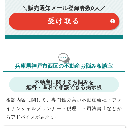
で予めご了承ください。
【注意事項】
※仲介手数料は宅地建物取引業法で定められた上限で計算して
＼販売通知メール登録者数
0
人／
おります。（物件価格×3%＋6万円＋消費税）
このシミュレーターは元利均等返済方式で試算しています。
このシミュレーターは、四捨五入にて計算しております。
このシミュレーターはお借り入れの全期間で金利が変わらない設
受け取る
定です。
このシミュレーターでの結果は、お借り入れを保証するものでは
ありません。
このシミュレーターをご利用された方の、いかなる損害について
も当社は一切責任を負いませんので、ご了承ください。
住宅ローンの種類によって、年収負担率は異なります。一般的に
年収の20～25%以内が年間のローン返済額の割合とされており
ますが、お借り入れの際に各金融機関にご相談ください。
会員マイページでは
兵庫県神戸市西区の不動産お悩み相談室
修繕費・管理費の計算もできます
不動産に関するお悩みを
無料・匿名で相談できる掲示板
相談内容に関して、専門性の高い不動産会社・ファ
イナンシャルプランナー・税理士・司法書士などか
らアドバイスが届きます。