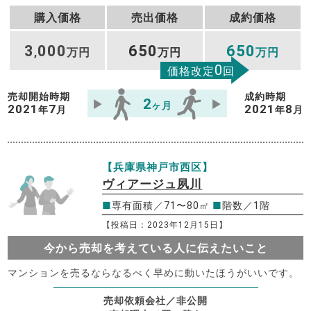
購入価格
売出価格
成約価格
3
000
650
650
,
万円
万円
万円
0
価格改定
回
売却開始時期
成約時期
2
ヶ月
2021
7
2021
8
年
月
年
月
【兵庫県神戸市西区】
ヴィアージュ夙川
■
専有面積／71〜80㎡
■
階数／1階
【投稿日：2023年12月15日】
今から売却を考えている人に伝えたいこと
マンションを売るならなるべく早めに動いたほうがいいです。
売却依頼会社／非公開