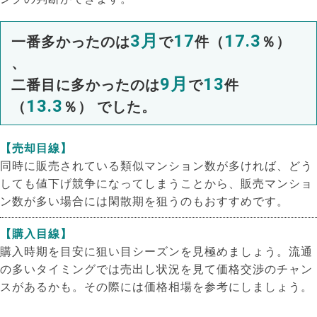
3月
17
17.3
一番多かったのは
で
件（
％）
、
9月
13
二番目に多かったのは
で
件
13.3
（
％） でした。
【売却目線】
同時に販売されている類似マンション数が多ければ、どう
しても値下げ競争になってしまうことから、販売マンショ
ン数が多い場合には閑散期を狙うのもおすすめです。
【購入目線】
購入時期を目安に狙い目シーズンを見極めましょう。流通
の多いタイミングでは売出し状況を見て価格交渉のチャン
スがあるかも。その際には価格相場を参考にしましょう。