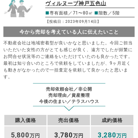
ヴィルヌーブ神戸五色山
■
専有面積／71〜80㎡
■
階数／5階
【投稿日：2023年09月14日】
今から売却を考えている人に伝えたいこと
不動産会社は地域密着型が良いかなと思いました。今回ご担当
いただいた女性の方がとても感じが良く、遠方でしたが頻繁に
お問合せ状況等のご連絡をいただけていたのも良かったです。
最初は知り合いのところで依頼をしていましたが、9ヶ月近く
も動きがなかったので一括査定を依頼して良かったと思いま
す。
売却依頼会社／非公開
売却理由／資産整理
今後の住まい／テラスハウス
購入価格
売出価格
成約価格
5
800
3
780
3
280
,
万円
,
万円
,
万円