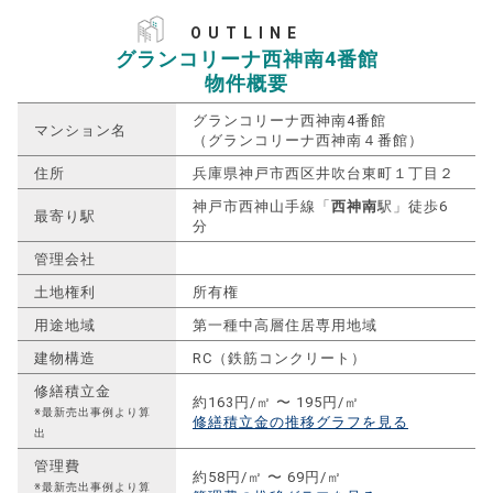
OUTLINE
グランコリーナ西神南4番館
物件概要
グランコリーナ西神南4番館
マンション名
（グランコリーナ西神南４番館）
住所
兵庫県神戸市西区井吹台東町１丁目２
神戸市西神山手線「
西神南
駅」徒歩6
最寄り駅
分
管理会社
土地権利
所有権
用途地域
第一種中高層住居専用地域
建物構造
RC（鉄筋コンクリート）
修繕積立金
約163円/㎡ 〜 195円/㎡
※最新売出事例より算
修繕積立金の推移グラフを見る
出
管理費
約58円/㎡ 〜 69円/㎡
※最新売出事例より算