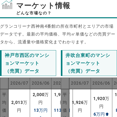
マーケット情報
どんな市場なの？
グランコリーナ西神南4番館の所在市町村とエリアの市場
データです。最新の平均価格、平均㎡単価などの売買デー
タから、流通量や価格変化までわかります。
神戸市西区のマンシ
井吹台東町のマンシ
ョンマーケット
ョンマーケット
（売買）データ
（売買）データ
2026/07
2026/06
2025/07
2026/07
2026/06
2
平
2,000
万
1,900
平
万
1,920
万
均
2,013
万
円
円
均
1,926
万
円
価
円
13
万円
113
万円
価
円
6
万円
⬆