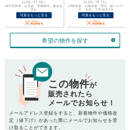
格を入力して活用するのもおすすめ◎
3LDK／78.12㎡
3LDK／128.53㎡
歩
JR東海道・山陽本線「明石」駅バス11
神戸市西神・山手線「西神中央」駅バス
売却価格
残債
分 「生田」下車 徒歩3分
5分 「春日台3丁目」下車 徒歩4分
万円
写真をもっと見る
写真をもっと見る
ボーナス
万円
万円
返済金額
計算する
希望の物件を探す
万円
頭金
売却にかかる費用
手元に残るお金は
00
000
返済シミュレーション計算結果
万円
万円
この物件
■仲介手数料／
00
万円
が
834
毎月の支払額
■売買契約書印紙／
0
万円
円
■抵当権抹消費用／
0
万円
販売されたら
10,005
メールでお知らせ！
年間の支払額
円
※購入価格よりも売却価格が高い場合、譲渡所得税が発生する
場合がございます。詳しくは最寄りの税務署などにご確認く
ださい。
メールアドレス登録をすると、
新着物件や価格改
※シミュレーター結果はあくまでも概算であり、手残り金額を
100,050
総支払額
保証するものではございません。
円
定（値下げ）があった際に
メールでお知らせを受
※上記売却費用には、住所変更登記の費用、引っ越し費用、住
宅ローンの一括繰上返済の手数料等は含まれておりませんの
け取ることができます。