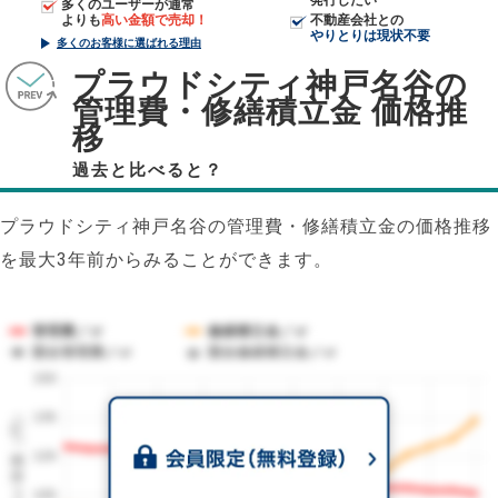
発行したい
多くのユーザーが通常
よりも
高い金額で売却！
不動産会社との
やりとりは現状不要
多くのお客様に選ばれる理由
プラウドシティ神戸名谷の
管理費・修繕積立金 価格推
移
過去と比べると？
プラウドシティ神戸名谷の管理費・修繕積立金の価格推移
を最大3年前からみることができます。
管理費／㎡
修繕積立金／㎡
競合管理費／㎡
競合修繕積立金／㎡
150
1㎡単価（円）
135
120
105