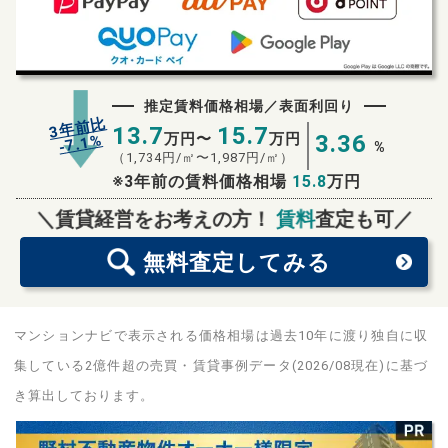
推定賃料価格相場／表面利回り
3年前比
13.7
15.7
万円〜
万円
3.36
%
7.1
-
%
（
1,734
円/㎡〜
1,987
円/㎡）
※3年前の賃料価格相場
15.8
万円
無料査定
スタート！
＼賃貸経営をお考えの方！
賃料
査定も可／
無料査定
してみる
マンションナビで表示される価格相場は過去10年に渡り独自に収
集している2億件超の売買・賃貸事例データ(2026/08現在)に基づ
き算出しております。