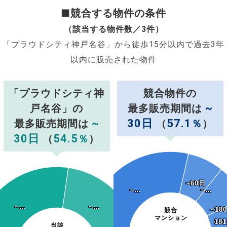
■競合する物件の条件
（該当する物件数／3件）
「プラウドシティ神戸名谷」から徒歩15分以内で過去3年
以内に販売された物件
「プラウドシティ神
競合物件の
~
戸名谷」の
最多販売期間は
~
30日
57.1
最多販売期間は
（
％
）
30日
54.5
（
％
）
~60日
~60日
~…
~…
~…
~…
~…
~…
~…
~…
~…
~…
~18
~18
競合
マンション
18
18
当該