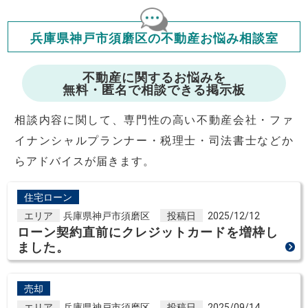
年収の20～25%以内が年間のローン返済額の割合とされており
ますが、お借り入れの際に各金融機関にご相談ください。
会員マイページでは
兵庫県神戸市須磨区の不動産お悩み相談室
修繕費・管理費の計算もできます
不動産に関するお悩みを
無料・匿名で相談できる掲示板
相談内容に関して、専門性の高い不動産会社・ファ
イナンシャルプランナー・税理士・司法書士などか
らアドバイスが届きます。
住宅ローン
エリア
兵庫県神戸市須磨区
投稿日
2025/12/12
ローン契約直前にクレジットカードを増枠し
ました。
売却
エリア
兵庫県神戸市須磨区
投稿日
2025/09/14