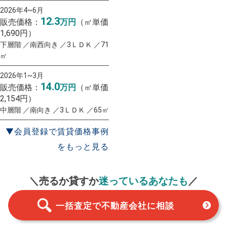
2026年4~6月
12.3
販売価格：
万円
（㎡単価
1,690円）
下層階 ／南西向き ／3ＬＤＫ ／71
㎡
2026年1~3月
14.0
販売価格：
万円
（㎡単価
2,154円）
中層階 ／南向き ／3ＬＤＫ ／65㎡
▼会員登録で賃貸価格事例
をもっと見る
一括査定
スタート！
＼売るか貸すか
迷っているあなたも
／
一括査定で不動産会社に相談