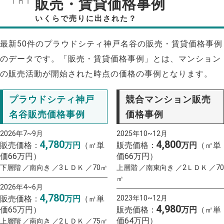
販売・賃貸価格事例
いくらで売りに出された？
最新50件のプラウドシティ神戸名谷の販売・賃貸価格事例
のデータです。「販売・賃貸価格事例」とは、マンション
の販売活動が開始された時点の価格の事例となります。
プラウドシティ神戸
競合マンション販売
名谷販売価格事例
価格事例
2026年7~9月
2025年10~12月
4,780
4,800
販売価格：
万円
（㎡単
販売価格：
万円
（㎡単
価66万円）
価66万円）
下層階 ／南向き ／3ＬＤＫ ／70㎡
上層階 ／南東向き ／2ＬＤＫ ／70
㎡
2026年4~6月
4,780
販売価格：
万円
（㎡単
2023年10~12月
4,980
価65万円）
販売価格：
万円
（㎡単
価64万円）
上層階 ／南向き ／2ＬＤＫ ／75㎡