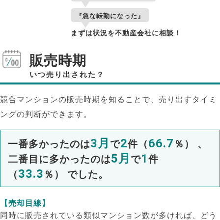
『急な転勤になった』
まずは状況を不動産会社に相談！
販売時期
いつ売り出された？
競合マンションの販売時期を知ることで、売り出すタイミ
ングの判断ができます。
3月
2
66.7
一番多かったのは
で
件（
％） 、
5月
1
二番目に多かったのは
で
件
33.3
（
％） でした。
【売却目線】
同時に販売されている類似マンション数が多ければ、どう