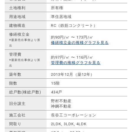
土地権利
所有権
用途地域
準住居地域
建物構造
RC（鉄筋コンクリート）
修繕積立金
約90円/㎡ 〜 173円/㎡
※最新売出事例より算
修繕積立金の推移グラフを見る
出
管理費
約97円/㎡ 〜 116円/㎡
※最新売出事例より算
管理費の推移グラフを見る
出
築年数
2013年12月（築12年）
階数
15階
総戸数(棟総戸数)
434戸
野村不動産
旧分譲主
神鋼不動産
施工会社
長谷工コーポレーション
間取り
2LDK, 3LDK, 4LDK