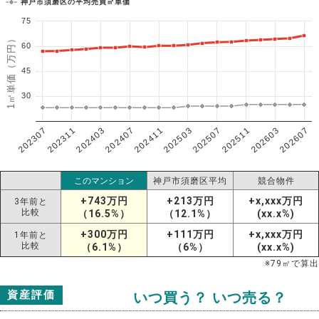
神戸市須磨区の平均売買㎡単価
75
1㎡単価（万円）
60
45
30
202307
202607
202603
202511
202507
202503
202411
202407
202403
202311
このマンション
神戸市須磨区平均
競合物件
+743万円
+213万円
+x,xxx万円
3年前と
比較
（16.5%）
（12.1%）
(xx.x%)
+300万円
+111万円
+x,xxx万円
1年前と
比較
（6.1%）
（6%）
(xx.x%)
※
79
㎡で算出
資産評価
いつ買う？ いつ売る？