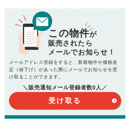
売却にかかる費用
手元に残るお金は
00
000
返済シミュレーション計算結果
万円
万円
この物件
■仲介手数料／
00
万円
が
834
毎月の支払額
■売買契約書印紙／
0
万円
円
■抵当権抹消費用／
0
万円
販売されたら
10,005
メールでお知らせ！
年間の支払額
円
※購入価格よりも売却価格が高い場合、譲渡所得税が発生する
場合がございます。詳しくは最寄りの税務署などにご確認く
ださい。
メールアドレス登録をすると、
新着物件や価格改
※シミュレーター結果はあくまでも概算であり、手残り金額を
100,050
総支払額
保証するものではございません。
円
定（値下げ）があった際に
メールでお知らせを受
※上記売却費用には、住所変更登記の費用、引っ越し費用、住
宅ローンの一括繰上返済の手数料等は含まれておりませんの
け取ることができます。
で予めご了承ください。
【注意事項】
※仲介手数料は宅地建物取引業法で定められた上限で計算して
＼販売通知メール登録者数
0
人／
おります。（物件価格×3%＋6万円＋消費税）
このシミュレーターは元利均等返済方式で試算しています。
このシミュレーターは、四捨五入にて計算しております。
このシミュレーターはお借り入れの全期間で金利が変わらない設
受け取る
定です。
このシミュレーターでの結果は、お借り入れを保証するものでは
ありません。
このシミュレーターをご利用された方の、いかなる損害について
も当社は一切責任を負いませんので、ご了承ください。
住宅ローンの種類によって、年収負担率は異なります。一般的に