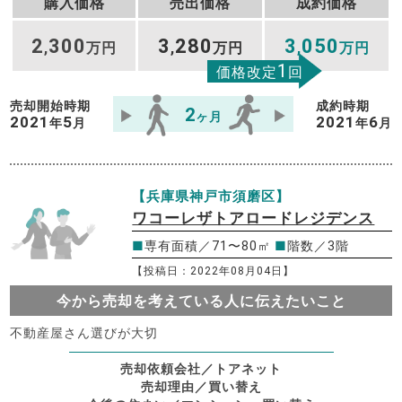
購入価格
売出価格
成約価格
2
300
3
280
3
050
,
万円
,
万円
,
万円
1
価格改定
回
売却開始時期
成約時期
2
ヶ月
2021
5
2021
6
年
月
年
月
【兵庫県神戸市須磨区】
ワコーレザトアロードレジデンス
■
専有面積／71〜80㎡
■
階数／3階
【投稿日：2022年08月04日】
今から売却を考えている人に伝えたいこと
不動産屋さん選びが大切
売却依頼会社／トアネット
売却理由／買い替え