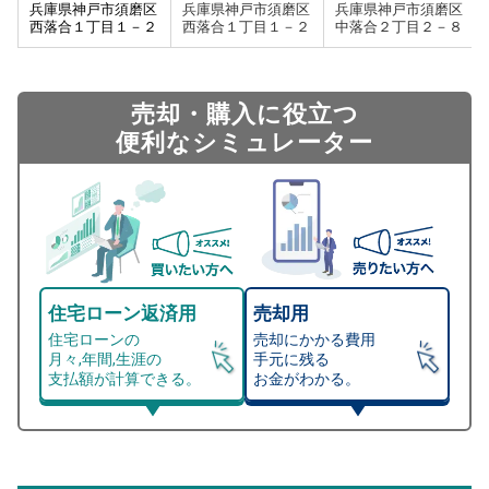
兵庫県神戸市須磨区
兵庫県神戸市須磨区
兵庫県神戸市須磨区
西落合１丁目１－２
西落合１丁目１－２
中落合２丁目２－８
売却・購入に役立つ
便利なシミュレーター
住宅ローン返済用
売却用
住宅ローンの
売却にかかる費用
月々,年間,生涯の
手元に残る
支払額が計算できる。
お金がわかる。
マンション売却シミュレーター
総支払額シミュレーション
住宅ローンの月々、年間、生涯の支払額が
マンション売却シミュレーターでは、売却価格と残債額
計算できます。
から
売却にかかる諸経費が自動で算出され、手元に残る