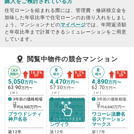
購入をご検討されている方
住宅ローンを組まれる際には、管理費・修繕積立金を
加味した年収比率で住宅ローンのお借り入れをしまし
ょう。
マンションナビの
マイページ
では、年間返済額
と年収比率まで計算できるシミュレーションをご用意
しています。
閲覧中物件の競合マンション
16.5
%
9.7
%
5.2
%
UP
UP
UP
5,050
4,470
4,890
万円〜
万円〜
万円〜
63.90
57.30
62.70
万円〜
万円〜
万円〜
（㎡）
（㎡）
（㎡）
3年前の価格相場
3年前の価格相場
3年前の価格相場
は
は
は
平均
4,500
万円〜
平均
4,210
万円〜
平均
4,840
万円〜
プラウドシティ
プラウドシティ
ワコーレ須磨名
神戸名谷
神戸名谷シーズ
谷ステーション
スクロールできます
ンヴィラ
マークス
築
12
年
築
12
年
築
17
年