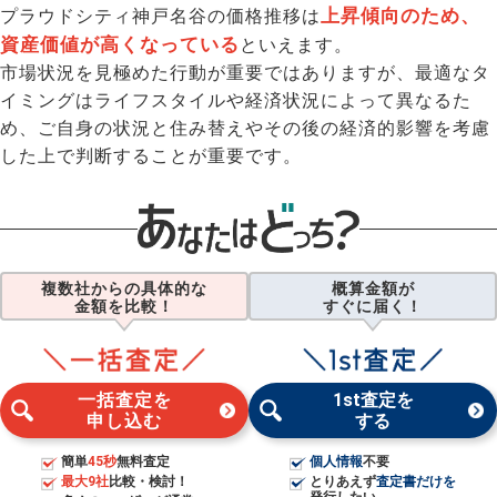
上昇傾向のため、
プラウドシティ神戸名谷の価格推移は
資産価値が高くなっている
といえます。
市場状況を見極めた行動が重要ではありますが、最適なタ
イミングはライフスタイルや経済状況によって異なるた
め、ご自身の状況と住み替えやその後の経済的影響を考慮
した上で判断することが重要です。
複数社からの具体的な
概算金額が
金額を比較！
すぐに届く！
一括査定を
1st査定を
申し込む
する
簡単
45秒
無料査定
個人情報
不要
最大9社
比較・検討！
とりあえず
査定書だけを