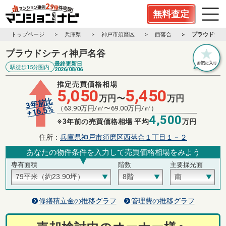
無料査定
トップページ
兵庫県
神戸市須磨区
西落合
プラウドシテ
プラウドシティ神戸名谷
最終更新日
駅徒歩15分圏内
2026/08/06
推定売買価格相場
5,050
5,450
万円〜
万円
3年前比
%
（
63.90
万円/㎡〜
69.00
万円/㎡）
16.5
+
4,500
※3年前の売買価格相場 平均
万円
住所：
兵庫県神戸市須磨区西落合１丁目１－２
あなたの物件条件を入力して売買価格相場をみよう
専有面積
階数
主要採光面
修繕積立金の推移グラフ
管理費の推移グラフ