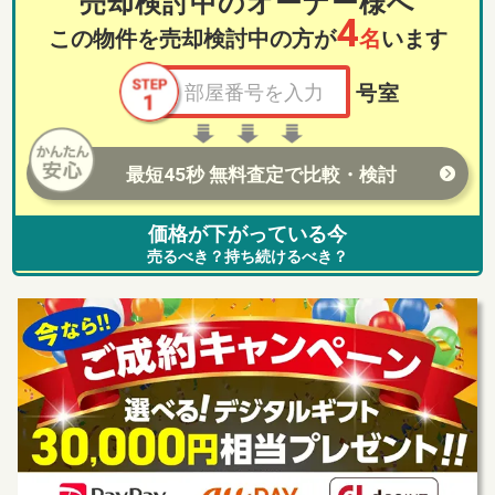
売却検討中のオーナー様へ
4
この物件を売却検討中の方が
名
います
号室
最短45秒 無料査定で比較・検討
価格が下がっている今
売るべき？持ち続けるべき？