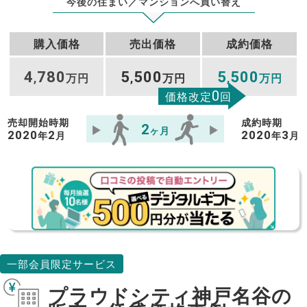
今後の住まい／マンションへ買い替え
購入価格
売出価格
成約価格
4
780
5
500
5
500
,
万円
,
万円
,
万円
0
価格改定
回
売却開始時期
成約時期
2
ヶ月
2020
2
2020
3
年
月
年
月
一部会員限定サービス
プラウドシティ神戸名谷の