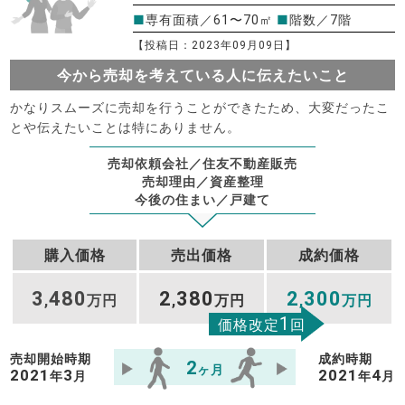
■
専有面積／61〜70㎡
■
階数／7階
【投稿日：2023年09月09日】
今から売却を考えている人に伝えたいこと
かなりスムーズに売却を行うことができたため、大変だったこ
とや伝えたいことは特にありません。
売却依頼会社／住友不動産販売
売却理由／資産整理
今後の住まい／戸建て
購入価格
売出価格
成約価格
3
480
2
380
2
300
,
万円
,
万円
,
万円
1
価格改定
回
売却開始時期
成約時期
2
ヶ月
2021
3
2021
4
年
月
年
月