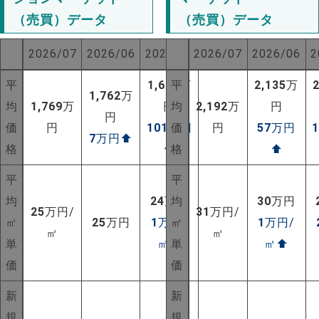
（売買）データ
（売買）データ
2026/07
2026/06
2025/07
2026/07
2026/06
2
平
1,668
平
万
2,135
万
1,762
万
均
1,769
万
円
均
2,192
万
円
円
価
円
101
万円
価
円
57
万円
7
万円
⬆
格
⬆
格
⬆
平
平
均
24
万円
均
30
万円
25
万円/
31
万円/
㎡
25
万円
1
万円/
㎡
1
万円/
㎡
㎡
単
㎡
⬆
単
㎡
⬆
価
価
NEW!
新
新
NEW!
規
規