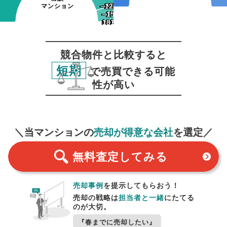
マンション
~120日
~120日
~90日
~90日
~150日
~150日
~180日
181日~
~180日
181日~
競合物件と比較すると
短期
で売買できる可能
性が高い
無料査定
スタート！
＼当マンションの
売却が得意な会社
を選定／
無料査定
してみる
売却事例
を提示してもらおう！
売却の戦略は
担当者と一緒
にたてる
のが大切。
『春までに売却したい』