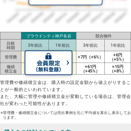
2023/07
2026/07
2026/03
2025/11
2025/07
2025/03
2024/11
2024/07
2024/03
2023/11
プラウドシティ神戸名谷
競合物件
比較
3年前比
1年前比
3年前比
1年前比
時期
-18円
+6円
管理費
-3円（-3%）
+7円（+6%）
（-15%）
（+5%）
修繕
+34円
+38円
+61円
+15円
積立金
（+34%）
（+40%）
（+45%）
（+8%）
管理費や修繕積立金は、購入時の設定金額から値上がりするこ
とが一般的といわれています。
また、大幅に管理や修繕積立金が変動している場合は、管理会
社が変わった可能性があります。
※管理費・修繕積立金については売出事例を元に平均値を算出し表示してお
ります。