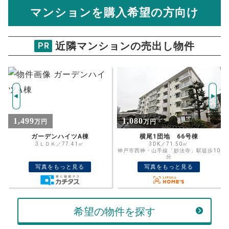
金額がわかります。
マンションを購入希望の方向け
万円
売却価格 参考値
購入希望
物件価格
近隣マンションの売出し物件
PR
プラウドシティ神戸名谷
試算条件 79㎡・8階
年
ご希望の
4985
返済期間
推定売却価格：
万円
%
1,080
1,790
万円
万円
住宅ローン
資金計画のために査定額や希望売却価
金利
横尾1団地 66号棟
ディオ・フェルティ須磨名谷
格を入力して活用するのもおすすめ◎
3DK／71.50㎡
4LDK／140.75㎡
神戸市西神・山手線「妙法寺」駅徒歩10
神戸市西神・山手線「名谷」駅バス10分
売却価格
残債
分
「白川台」下車 徒歩2分
万円
写真をもっと見る
写真をもっと見る
ボーナス
万円
万円
返済金額
計算する
希望の物件を探す
万円
頭金