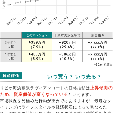
32
202307
202607
202603
202511
202507
202503
202411
202407
202403
202311
このマンション
千葉市美浜区平均
競合物件
+359万円
+920万円
+x,xxx万円
3年前と
比較
（7.9%）
（29.4%）
(xx.x%)
+405万円
+386万円
+x,xxx万円
1年前と
比較
（8.9%）
（10.5%）
(xx.x%)
※
92
㎡で算出
資産評価
いつ買う？ いつ売る？
上昇傾向の
リビオ海浜幕張ラヴィアンコートの価格推移は
ため、資産価値が高くなっている
といえます。
市場状況を見極めた行動が重要ではありますが、最適なタ
イミングはライフスタイルや経済状況によって異なるた