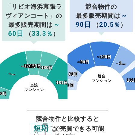
「リビオ海浜幕張ラ
競合物件の
~
ヴィアンコート」の
最多販売期間は
~
90日
20.5
最多販売期間は
（
％
）
60日
33.3
（
％
）
~120日
~120日
~90日
~90日
~1…
~1…
~150日
~150日
~120日
~120日
~90日
~90日
~180日
~180日
~…
~…
~60日
~60日
競合
181
18
マンション
181日~
181日~
~30日
~30日
当該
マンション
30日
30日
競合物件と比較すると
短期
で売買できる可能