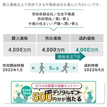
購入価格以上で売却できる不動産会社を選んだ方がいいです。
売却依頼会社／住友不動産
売却理由／買い替え
今後の住まい／戸建へ買い替え
購入価格
売出価格
成約価格
4
000
4
000
4
000
,
万円
,
万円
,
万円
1
価格改定
回
売却開始時期
成約時期
5
ヶ月
2022
1
2022
5
年
月
年
月