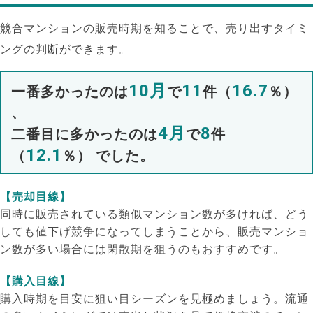
競合マンションの販売時期を知ることで、売り出すタイミ
ングの判断ができます。
10月
11
16.7
一番多かったのは
で
件（
％）
、
4月
8
二番目に多かったのは
で
件
12.1
（
％） でした。
【売却目線】
同時に販売されている類似マンション数が多ければ、どう
しても値下げ競争になってしまうことから、販売マンショ
ン数が多い場合には閑散期を狙うのもおすすめです。
【購入目線】
購入時期を目安に狙い目シーズンを見極めましょう。流通