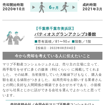
売却開始時期
成約時期
6
ヶ月
2020
10
2021
3
年
月
年
月
【千葉県千葉市美浜区】
パティオスグランアクシブ3番館
■
専有面積／81〜90㎡
■
階数／1階
【投稿日：2022年08月04日】
今から売却を考えている人に伝えたいこと
マリブ不動産コンシェルジュさんは、売り主の立場に立って、
両手取引をせずに多くの媒体（8社くらい）に掲載してくれま
した。 その結果、当初覚悟していた大幅値下げもなく、購入金
額を超える値段がつきました。 結局売却をお願いする業者さん
との間に良好な人間関係が構築できるかがカギであり、小規模
ながら社長とじかに話ができる会社を選んでよかったと思って
います。
売却依頼会社／合同会社マリブ不動産コンシェルジュ