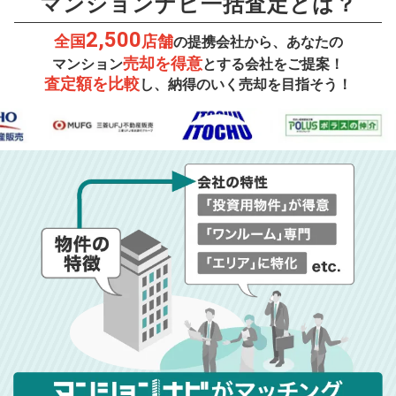
マンションナビ一括査定とは？
2,500
全国
店舗
の提携会社から、あなたの
売却を得意
マンション
とする会社をご提案！
査定額を比較
し、納得のいく売却を目指そう！