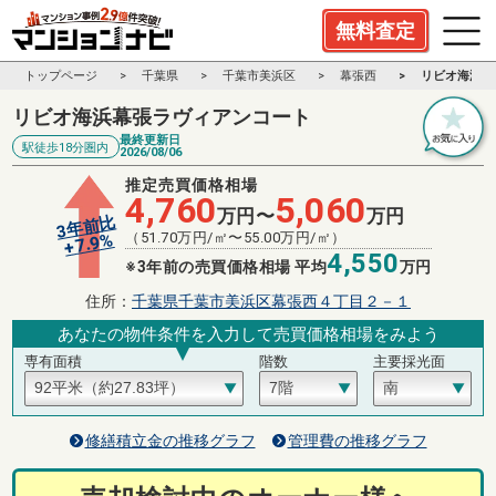
無料査定
トップページ
千葉県
千葉市美浜区
幕張西
リビオ海浜幕
リビオ海浜幕張ラヴィアンコート
最終更新日
駅徒歩18分圏内
2026/08/06
推定売買価格相場
4,760
5,060
万円〜
万円
3年前比
（
51.70
万円/㎡〜
55.00
万円/㎡）
%
7.9
+
4,550
※3年前の売買価格相場 平均
万円
住所：
千葉県千葉市美浜区幕張西４丁目２－１
あなたの物件条件を入力して売買価格相場をみよう
専有面積
階数
主要採光面
修繕積立金の推移グラフ
管理費の推移グラフ