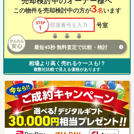
売却検討中のオーナー様へ
3
この物件を売却検討中の方が
名
います
号室
最短45秒 無料査定で比較・検討
相場より高く売れるケースも!？
複数社比較で見える価格があります