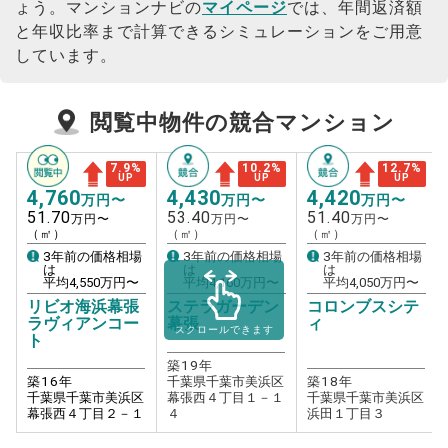
ょう。
マンションナビの
マイページ
では、年間返済額
と年収比率まで計算できるシミュレーションをご用意
しています。
閲覧中物件の競合マンション
7.9
%
10.2
%
12.7
%
UP
UP
UP
4,760
4,430
4,420
万円〜
万円〜
万円〜
51.70
53.40
51.40
万円〜
万円〜
万円〜
（㎡）
（㎡）
（㎡）
3年前の価格相場
3年前の価格相場
3年前の価格相場
は
は
は
平均
4,550
万円〜
平均
4,160
万円〜
平均
4,050
万円〜
リビオ海浜幕張
ステラガーデン
コロンブスシテ
ラヴィアンコー
幕張
ィ
スクロールできます
ト
築
19
年
築
16
年
千葉県千葉市美浜区
築
18
年
千葉県千葉市美浜区
幕張西４丁目１－１
千葉県千葉市美浜区
幕張西４丁目２－１
４
浜田１丁目３