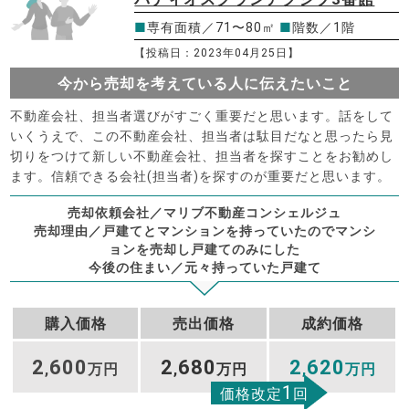
■
専有面積／71〜80㎡
■
階数／1階
【投稿日：2023年04月25日】
今から売却を考えている人に伝えたいこと
不動産会社、担当者選びがすごく重要だと思います。話をして
いくうえで、この不動産会社、担当者は駄目だなと思ったら見
切りをつけて新しい不動産会社、担当者を探すことをお勧めし
ます。信頼できる会社(担当者)を探すのが重要だと思います。
売却依頼会社／マリブ不動産コンシェルジュ
売却理由／戸建てとマンションを持っていたのでマンシ
ョンを売却し戸建てのみにした
今後の住まい／元々持っていた戸建て
購入価格
売出価格
成約価格
2
600
2
680
2
620
,
万円
,
万円
,
万円
1
価格改定
回