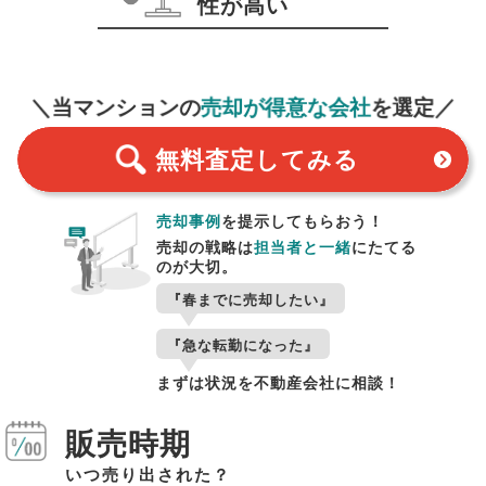
性が高い
無料査定
スタート！
＼当マンションの
売却が得意な会社
を選定／
無料査定
してみる
売却事例
を提示してもらおう！
売却の戦略は
担当者と一緒
にたてる
のが大切。
『春までに売却したい』
『急な転勤になった』
まずは状況を不動産会社に相談！
販売時期
いつ売り出された？