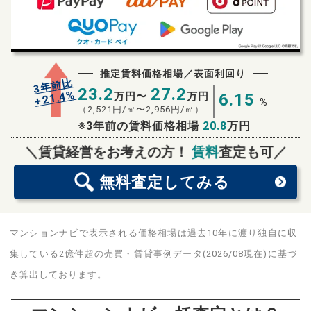
推定賃料価格相場／表面利回り
3年前比
23.2
27.2
%
21.4
万円〜
万円
6.15
+
%
（
2,521
円/㎡〜
2,956
円/㎡）
※3年前の賃料価格相場
20.8
万円
無料査定
スタート！
＼賃貸経営をお考えの方！
賃料
査定も可／
無料査定
してみる
マンションナビで表示される価格相場は過去10年に渡り独自に収
集している2億件超の売買・賃貸事例データ(2026/08現在)に基づ
き算出しております。