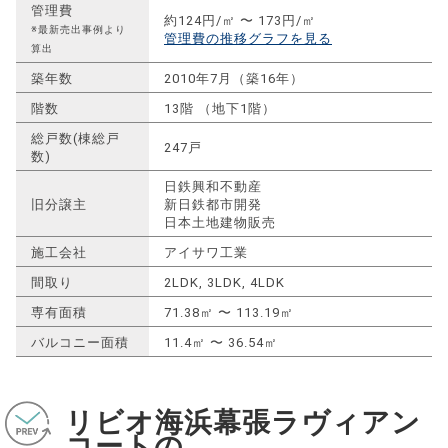
管理費
約124円/㎡ 〜 173円/㎡
※最新売出事例より
管理費の推移グラフを見る
算出
築年数
2010年7月（築16年）
階数
13階 （地下1階）
総戸数(棟総戸
247戸
数)
日鉄興和不動産
旧分譲主
新日鉄都市開発
日本土地建物販売
施工会社
アイサワ工業
間取り
2LDK, 3LDK, 4LDK
専有面積
71.38㎡ 〜 113.19㎡
バルコニー面積
11.4㎡ 〜 36.54㎡
リビオ海浜幕張ラヴィアン
コートの