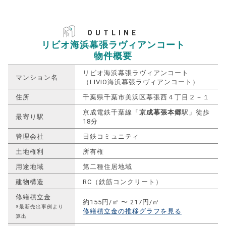
OUTLINE
リビオ海浜幕張ラヴィアンコート
物件概要
リビオ海浜幕張ラヴィアンコート
マンション名
（LIVIO海浜幕張ラヴィアンコート）
住所
千葉県千葉市美浜区幕張西４丁目２－１
京成電鉄千葉線「
京成幕張本郷
駅」徒歩
最寄り駅
18分
管理会社
日鉄コミュニティ
土地権利
所有権
用途地域
第二種住居地域
建物構造
RC（鉄筋コンクリート）
修繕積立金
約155円/㎡ 〜 217円/㎡
※最新売出事例より
修繕積立金の推移グラフを見る
算出