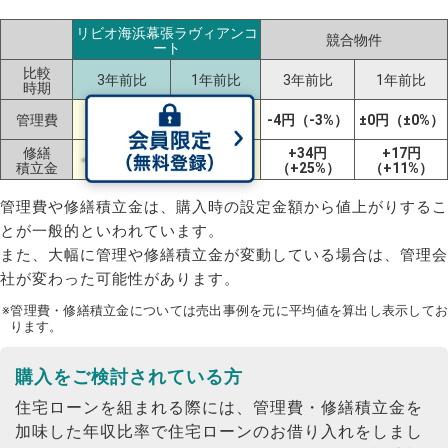
リビオ海浜幕張ラヴィアンコ
競合物件
ート
比較
3年前比
1年前比
3年前比
1年前比
時期
+12円
+2円
管理費
-4円（-3%）
±0円（±0%）
（+9%）
（+1%）
修繕
+34円
+17円
-7円（-4%）
-5円（-3%）
積立金
（+25%）
（+11%）
管理費や修繕積立金は、購入時の設定金額から値上がりするこ
とが一般的といわれています。
また、大幅に管理や修繕積立金が変動している場合は、管理会
社が変わった可能性があります。
※管理費・修繕積立金については売出事例を元に平均値を算出し表示してお
ります。
購入をご検討されている方
住宅ローンを組まれる際には、管理費・修繕積立金を
加味した年収比率で住宅ローンのお借り入れをしまし