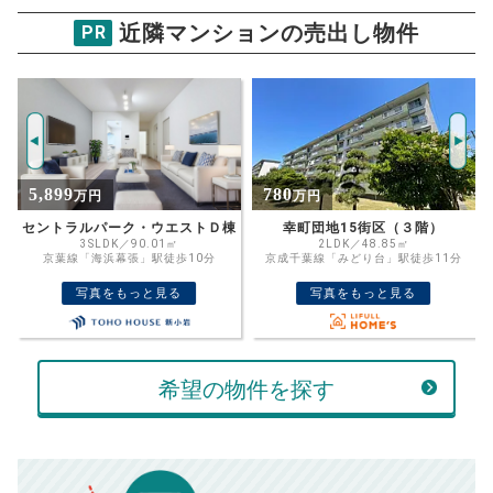
購入希望
物件価格
近隣マンションの売出し物件
PR
リビオ海浜幕張ラヴィアンコート
試算条件 92㎡・7階
年
ご希望の
4661
返済期間
推定売却価格：
万円
%
780
8,980
万円
万円
住宅ローン
資金計画のために査定額や希望売却価
金利
棟
幸町団地15街区（３階）
幕張ベイパーク ライズゲートタワー
格を入力して活用するのもおすすめ◎
2LDK／48.85㎡
3SLDK／82.22㎡
京成千葉線「みどり台」駅徒歩11分
JR京葉線「海浜幕張」駅徒歩14分
売却価格
残債
万円
写真をもっと見る
写真をもっと見る
ボーナス
万円
万円
返済金額
計算する
希望の物件を探す
万円
頭金
売却にかかる費用
手元に残るお金は