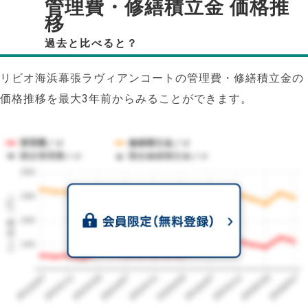
管理費・修繕積立金 価格推
移
過去と比べると？
リビオ海浜幕張ラヴィアンコートの管理費・修繕積立金の
価格推移を最大3年前からみることができます。
管理費／㎡
修繕積立金／㎡
競合管理費／㎡
競合修繕積立金／㎡
200
1㎡単価（円）
180
160
140
2023/07
2026/07
2026/03
2025/11
2025/07
2025/03
2024/11
2024/07
2024/03
2023/11