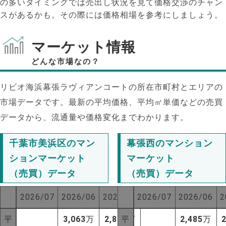
の多いタイミングでは売出し状況を見て価格交渉のチャン
スがあるかも。その際には価格相場を参考にしましょう。
マーケット情報
どんな市場なの？
リビオ海浜幕張ラヴィアンコートの所在市町村とエリアの
市場データです。最新の平均価格、平均㎡単価などの売買
データから、流通量や価格変化までわかります。
千葉市美浜区のマン
幕張西のマンション
ションマーケット
マーケット
（売買）データ
（売買）データ
NEW!
2026/07
2026/06
2025/07
2026/07
2026/06
2
NEW!
平
3,063
万
2,804
平
万
2,485
万