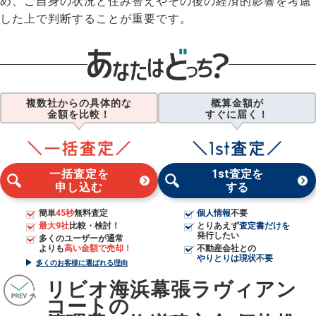
め、ご自身の状況と住み替えやその後の経済的影響を考慮
した上で判断することが重要です。
複数社からの具体的な
概算金額が
金額を比較！
すぐに届く！
一括査定を
1st査定を
申し込む
する
簡単
45秒
無料査定
個人情報
不要
最大9社
比較・検討！
とりあえず
査定書だけを
発行したい
多くのユーザーが通常
よりも
高い金額で売却！
不動産会社との
やりとりは現状不要
多くのお客様に選ばれる理由
リビオ海浜幕張ラヴィアン
コートの