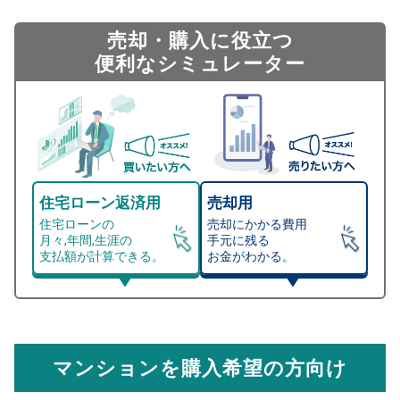
売却・購入に役立つ
便利なシミュレーター
住宅ローン返済用
売却用
住宅ローンの
売却にかかる費用
月々,年間,生涯の
手元に残る
支払額が計算できる。
お金がわかる。
マンション売却シミュレーター
総支払額シミュレーション
住宅ローンの月々、年間、生涯の支払額が
マンション売却シミュレーターでは、売却価格と残債額
計算できます。
から
売却にかかる諸経費が自動で算出され、手元に残る
金額がわかります。
マンションを購入希望の方向け
万円
売却価格 参考値