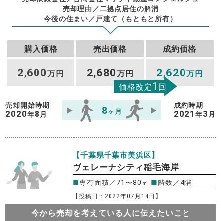
売却理由／二拠点居住の解消
今後の住まい／戸建て（もともと所有）
購入価格
売出価格
成約価格
2
600
2
680
2
620
,
万円
,
万円
,
万円
1
価格改定
回
売却開始時期
成約時期
8
ヶ月
2020
8
2021
3
年
月
年
月
【千葉県千葉市美浜区】
ヴェレーナシティ稲毛海岸
■
専有面積／71〜80㎡
■
階数／4階
【投稿日：2022年07月14日】
今から売却を考えている人に伝えたいこと