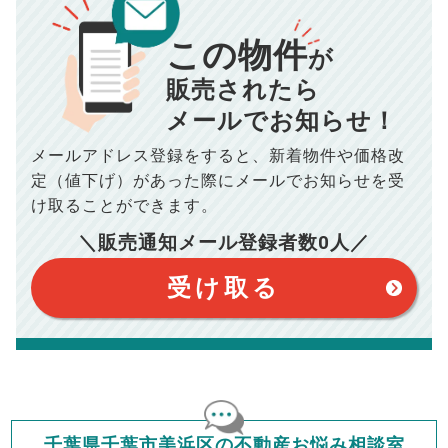
00
000
返済シミュレーション計算結果
万円
万円
この物件
■仲介手数料／
00
万円
が
834
毎月の支払額
■売買契約書印紙／
0
万円
円
■抵当権抹消費用／
0
万円
販売されたら
10,005
メールでお知らせ！
年間の支払額
円
※購入価格よりも売却価格が高い場合、譲渡所得税が発生する
場合がございます。詳しくは最寄りの税務署などにご確認く
ださい。
メールアドレス登録をすると、
新着物件や価格改
※シミュレーター結果はあくまでも概算であり、手残り金額を
100,050
総支払額
保証するものではございません。
円
定（値下げ）があった際に
メールでお知らせを受
※上記売却費用には、住所変更登記の費用、引っ越し費用、住
宅ローンの一括繰上返済の手数料等は含まれておりませんの
け取ることができます。
で予めご了承ください。
【注意事項】
※仲介手数料は宅地建物取引業法で定められた上限で計算して
＼販売通知メール登録者数
0
人／
おります。（物件価格×3%＋6万円＋消費税）
このシミュレーターは元利均等返済方式で試算しています。
このシミュレーターは、四捨五入にて計算しております。
このシミュレーターはお借り入れの全期間で金利が変わらない設
受け取る
定です。
このシミュレーターでの結果は、お借り入れを保証するものでは
ありません。
このシミュレーターをご利用された方の、いかなる損害について
も当社は一切責任を負いませんので、ご了承ください。
住宅ローンの種類によって、年収負担率は異なります。一般的に
年収の20～25%以内が年間のローン返済額の割合とされており
ますが、お借り入れの際に各金融機関にご相談ください。
会員マイページでは
千葉県千葉市美浜区の不動産お悩み相談室