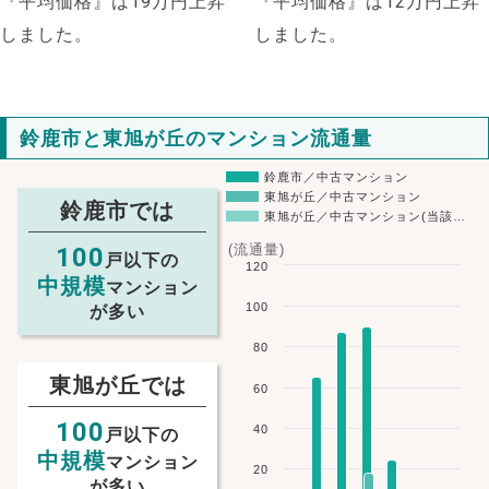
『平均価格』は19万円上昇
『平均価格』は12万円上昇
しました。
しました。
鈴鹿市と東旭が丘のマンション流通量
鈴鹿市／中古マンション
東旭が丘／中古マンション
鈴鹿市では
東旭が丘／中古マンション(当該…
(流通量)
100
戸以下の
120
中規模
マンション
100
が多い
80
東旭が丘では
60
NEW!
100
40
戸以下の
中規模
マンション
NEW!
20
が多い