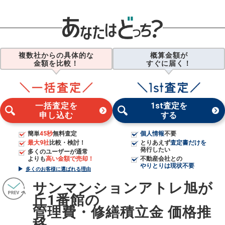
複数社からの具体的な
概算金額が
金額を比較！
すぐに届く！
一括査定を
1st査定を
申し込む
する
簡単
45秒
無料査定
個人情報
不要
最大9社
比較・検討！
とりあえず
査定書だけを
発行したい
多くのユーザーが通常
よりも
高い金額で売却！
不動産会社との
やりとりは現状不要
多くのお客様に選ばれる理由
サンマンションアトレ旭が
丘1番館の
管理費・修繕積立金 価格推
移