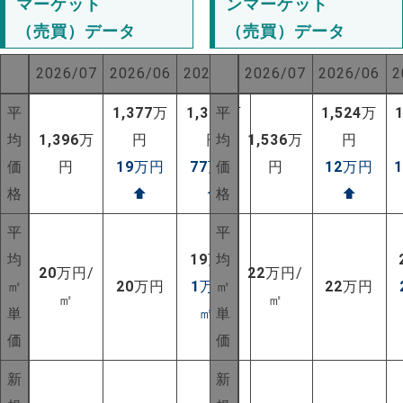
マーケット
ンマーケット
（売買）データ
（売買）データ
2026/07
2026/06
2025/07
2026/07
2026/06
2
平
1,377
万
1,319
平
万
1,524
万
均
1,396
万
円
円
均
1,536
万
円
価
円
19
万円
77
万円
価
円
12
万円
格
⬆
⬆
格
⬆
平
平
均
19
万円
均
20
万円/
22
万円/
㎡
20
万円
1
万円/
㎡
22
万円
㎡
㎡
単
㎡
⬆
単
価
価
新
新