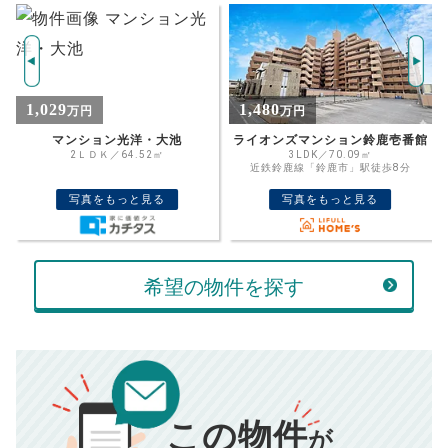
試算条件 86㎡・4階
年
ご希望の
1842
返済期間
推定売却価格：
万円
%
1,480
1,580
万円
万円
住宅ローン
資金計画のために査定額や希望売却価
金利
ライオンズマンション鈴鹿壱番館
アトレ旭が丘3番館
格を入力して活用するのもおすすめ◎
3LDK／70.09㎡
3LDK／78.20㎡
近鉄鈴鹿線「鈴鹿市」駅徒歩8分
伊勢鉄道「玉垣」駅徒歩23分
売却価格
残債
万円
写真をもっと見る
写真をもっと見る
ボーナス
万円
万円
返済金額
計算する
希望の物件を探す
万円
頭金
売却にかかる費用
手元に残るお金は
00
000
返済シミュレーション計算結果
万円
万円
この物件
■仲介手数料／
00
万円
が
834
毎月の支払額
■売買契約書印紙／
0
万円
円