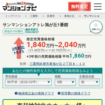
無料査定
トップページ
三重県
鈴鹿市
東旭が丘
サンマンションア
サンマンションアトレ旭が丘1番館
最終更新日
駅徒歩15分圏内
2026/08/07
推定売買価格相場
1,840
2,040
万円〜
万円
3年前比
（
21.40
万円/㎡〜
23.70
万円/㎡）
%
4.4
+
1,860
※3年前の売買価格相場 平均
万円
住所：
三重県鈴鹿市東旭が丘２丁目８－１０
あなたの物件条件を入力して売買価格相場をみよう
専有面積
階数
主要採光面
修繕積立金の推移グラフ
管理費の推移グラフ