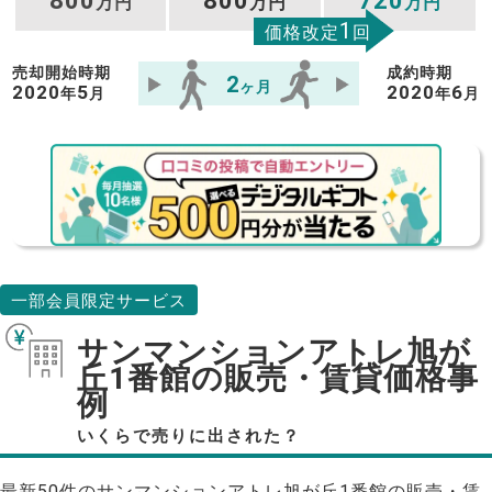
800
800
720
万円
万円
万円
1
価格改定
回
売却開始時期
成約時期
2
ヶ月
2020
5
2020
6
年
月
年
月
一部会員限定サービス
サンマンションアトレ旭が
丘1番館の販売・賃貸価格事
例
いくらで売りに出された？
最新50件のサンマンションアトレ旭が丘1番館の販売・賃