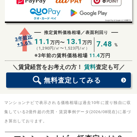
推定賃料価格相場／表面利回り
3年前比
11.1
13.1
%
5.6
万円〜
万円
7.48
+
%
（
1,290
円/㎡〜
1,523
円/㎡）
※3年前の賃料価格相場
11.4
万円
無料査定
スタート！
＼賃貸経営をお考えの方！
賃料
査定も可／
無料査定
してみる
マンションナビで表示される価格相場は過去10年に渡り独自に収
集している2億件超の売買・賃貸事例データ(2026/08現在)に基づ
き算出しております。