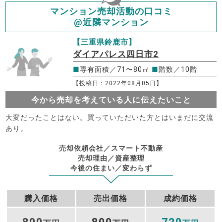
マンション売却活動の口コミ
@近隣マンション
【三重県鈴鹿市】
ダイアパレス四日市2
■
専有面積／71〜80㎡
■
階数／10階
【投稿日：2022年08月05日】
今から売却を考えている人に伝えたいこと
大変だったことはない。買っていただいた方とはいまだに交流
あり。
売却依頼会社／スマート不動産
売却理由／資産整理
今後の住まい／変わらず
購入価格
売出価格
成約価格