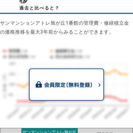
過去と比べると？
サンマンションアトレ旭が丘1番館の管理費・修繕積立金
の価格推移を最大3年前からみることができます。
管理費／㎡
修繕積立金／㎡
競合管理費／㎡
競合修繕積立金／㎡
140
1㎡単価（円）
120
100
80
2023/07
2026/07
2026/03
2025/11
2025/07
2025/03
2024/11
2024/07
2024/03
2023/11
サンマンションアトレ旭が丘