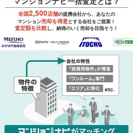
マンションナビ一括査定とは？
2,500
全国
店舗
の提携会社から、あなたの
売却を得意
マンション
とする会社をご提案！
査定額を比較
し、納得のいく売却を目指そう！