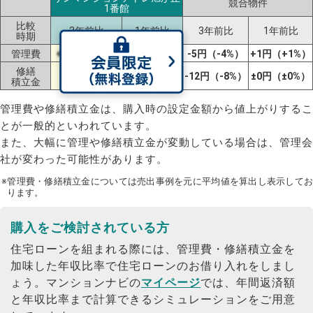
競合物件
1番館
比較
3年前比
1年前比
3年前比
1年前比
時期
管理費
+1円（+1%）
-3円（-4%）
-5円（-4%）
+1円（+1%）
修繕
+20円
+9円
-12円（-8%）
±0円（±0%）
積立金
（+20%）
（+8%）
管理費や修繕積立金は、購入時の設定金額から値上がりするこ
とが一般的といわれています。
また、大幅に管理や修繕積立金が変動している場合は、管理会
社が変わった可能性があります。
※管理費・修繕積立金については売出事例を元に平均値を算出し表示してお
ります。
購入をご検討されている方
住宅ローンを組まれる際には、管理費・修繕積立金を
加味した年収比率で住宅ローンのお借り入れをしまし
ょう。
マンションナビの
マイページ
では、年間返済額
と年収比率まで計算できるシミュレーションをご用意