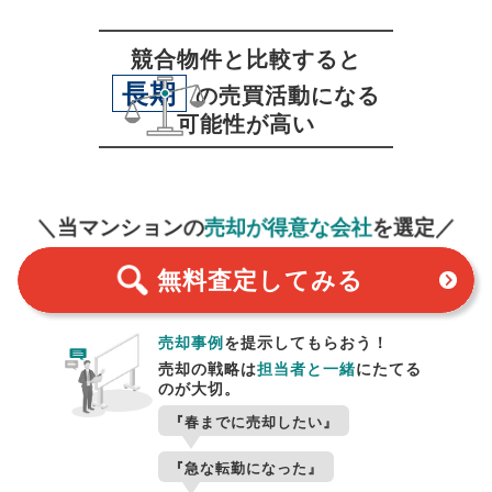
競合物件と比較すると
長期
の売買活動になる
可能性が高い
無料査定
スタート！
＼当マンションの
売却が得意な会社
を選定／
無料査定
してみる
売却事例
を提示してもらおう！
売却の戦略は
担当者と一緒
にたてる
のが大切。
『春までに売却したい』
『急な転勤になった』