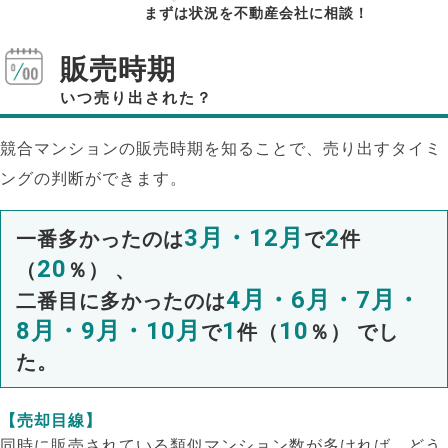
まずは状況を不動産会社に相談！
販売時期
いつ売り出された？
競合マンションの販売時期を知ることで、売り出すタイミ
ングの判断ができます。
3月・12月
2
一番多かったのは
で
件
20
（
％） 、
4月・6月・7月・
二番目に多かったのは
8月・9月・10月
1
10
で
件（
％） でし
た。
【売却目線】
同時に販売されている類似マンション数が多ければ、どう