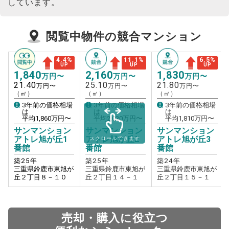
しています。
閲覧中物件の競合マンション
4.4
%
11.1
%
6.5
%
UP
UP
UP
1,840
2,160
1,830
万円〜
万円〜
万円〜
21.40
25.10
21.80
万円〜
万円〜
万円〜
（㎡）
（㎡）
（㎡）
3年前の価格相場
3年前の価格相場
3年前の価格相場
は
は
は
平均
1,860
万円〜
平均
2,030
万円〜
平均
1,810
万円〜
サンマンション
サンマンション
サンマンション
アトレ旭が丘1
アトレ旭が丘2
アトレ旭が丘3
スクロールできます
番館
番館
番館
築
25
年
築
25
年
築
24
年
三重県鈴鹿市東旭が
三重県鈴鹿市東旭が
三重県鈴鹿市東旭が
丘２丁目８－１０
丘２丁目１４－１
丘２丁目１５－１
売却・購入に役立つ