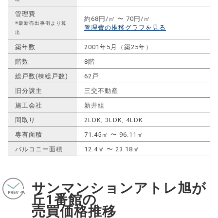
管理費
約68円/㎡ 〜 70円/㎡
※最新売出事例より算
管理費の推移グラフを見る
出
築年数
2001年5月（築25年）
階数
8階
総戸数(棟総戸数)
62戸
旧分譲主
三交不動産
施工会社
新井組
間取り
2LDK, 3LDK, 4LDK
専有面積
71.45㎡ 〜 96.11㎡
バルコニー面積
12.4㎡ 〜 23.18㎡
サンマンションアトレ旭が
丘1番館の
売買価格推移