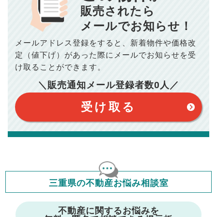
■抵当権抹消費用／
0
万円
販売されたら
10,005
メールでお知らせ！
年間の支払額
円
※購入価格よりも売却価格が高い場合、譲渡所得税が発生する
場合がございます。詳しくは最寄りの税務署などにご確認く
ださい。
メールアドレス登録をすると、
新着物件や価格改
※シミュレーター結果はあくまでも概算であり、手残り金額を
100,050
総支払額
保証するものではございません。
円
定（値下げ）があった際に
メールでお知らせを受
※上記売却費用には、住所変更登記の費用、引っ越し費用、住
宅ローンの一括繰上返済の手数料等は含まれておりませんの
け取ることができます。
で予めご了承ください。
【注意事項】
※仲介手数料は宅地建物取引業法で定められた上限で計算して
＼販売通知メール登録者数
0
人／
おります。（物件価格×3%＋6万円＋消費税）
このシミュレーターは元利均等返済方式で試算しています。
このシミュレーターは、四捨五入にて計算しております。
このシミュレーターはお借り入れの全期間で金利が変わらない設
受け取る
定です。
このシミュレーターでの結果は、お借り入れを保証するものでは
ありません。
このシミュレーターをご利用された方の、いかなる損害について
も当社は一切責任を負いませんので、ご了承ください。
住宅ローンの種類によって、年収負担率は異なります。一般的に
年収の20～25%以内が年間のローン返済額の割合とされており
ますが、お借り入れの際に各金融機関にご相談ください。
会員マイページでは
三重県の不動産お悩み相談室
修繕費・管理費の計算もできます
不動産に関するお悩みを