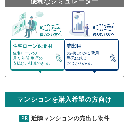
便利なシミュレーター
住宅ローン返済用
売却用
住宅ローンの
売却にかかる費用
月々,年間,生涯の
手元に残る
支払額が計算できる。
お金がわかる。
マンション売却シミュレーター
総支払額シミュレーション
住宅ローンの月々、年間、生涯の支払額が
マンション売却シミュレーターでは、売却価格と残債額
計算できます。
から
売却にかかる諸経費が自動で算出され、手元に残る
金額がわかります。
マンションを購入希望の方向け
万円
売却価格 参考値
購入希望
物件価格
近隣マンションの売出し物件
PR
サンマンションアトレ旭が丘1番館