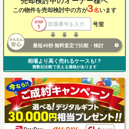
売却検討中のオーナー様へ
3
この物件を売却検討中の方が
名
います
号室
最短45秒 無料査定で比較・検討
相場より高く売れるケースも!？
複数社比較で見える価格があります