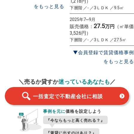
1,218円）
をもっと見る
下層階 ／- ／3ＬＤＫ ／9.5㎡
2025年7~9月
27.5
販売価格：
万円
（㎡単価
3,526円）
下層階 ／- ／3ＬＤＫ ／27.5㎡
▼会員登録で賃貸価格事例
をもっと見る
一括査定
スタート！
＼売るか貸すか
迷っているあなたも
／
一括査定で不動産会社に相談
事例を元に
価格を設定しよう
『今ならもっと高く売れる？』
『賃貸に出すのはあり？』