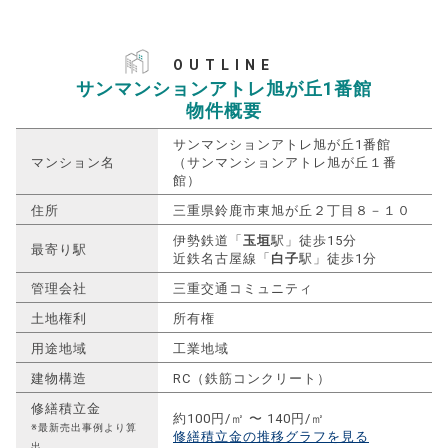
OUTLINE
サンマンションアトレ旭が丘1番館
物件概要
サンマンションアトレ旭が丘1番館
マンション名
（サンマンションアトレ旭が丘１番
館）
住所
三重県鈴鹿市東旭が丘２丁目８－１０
伊勢鉄道「
玉垣
駅」徒歩15分
最寄り駅
近鉄名古屋線「
白子
駅」徒歩1分
管理会社
三重交通コミュニティ
土地権利
所有権
用途地域
工業地域
建物構造
RC（鉄筋コンクリート）
修繕積立金
約100円/㎡ 〜 140円/㎡
※最新売出事例より算
修繕積立金の推移グラフを見る
出