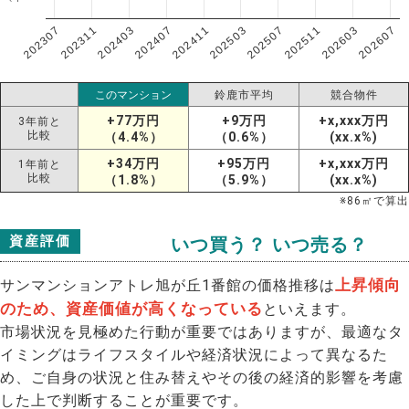
202307
202607
202603
202511
202507
202503
202411
202407
202403
202311
このマンション
鈴鹿市平均
競合物件
+77万円
+9万円
+x,xxx万円
3年前と
比較
（4.4%）
（0.6%）
(xx.x%)
+34万円
+95万円
+x,xxx万円
1年前と
比較
（1.8%）
（5.9%）
(xx.x%)
※
86
㎡で算出
資産評価
いつ買う？ いつ売る？
上昇傾向
サンマンションアトレ旭が丘1番館の価格推移は
のため、資産価値が高くなっている
といえます。
市場状況を見極めた行動が重要ではありますが、最適なタ
イミングはライフスタイルや経済状況によって異なるた
め、ご自身の状況と住み替えやその後の経済的影響を考慮
した上で判断することが重要です。