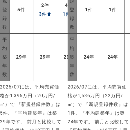
規
規
2
件
4
件
登
5
件
登
1
件
1
件
3
件
⬆
1
件
⬆
録
録
数
数
平
平
均
均
築
29
年
29
年
29
年
築
24
年
24
年
年
年
数
数
2026/07には、平均売買価
2026/07には、平均売買価
格が1,396万円（20万円/
格が1,536万円（22万円/
㎡）で
『新規登録件数』は
㎡）で
『新規登録件数』は
5件、『平均建築年』は築
1件、『平均建築年』は築
29年です。
前月と比較して
24年です。
前月と比較して