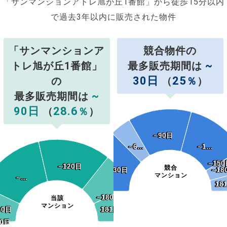
「サンマンションアトレ旭が丘1番館」から徒歩15分以内
で過去3年以内に販売された物件
「サンマンションア
競合物件の
~
トレ旭が丘1番館」
最多販売期間は
30日
25
の
（
％
）
~
最多販売期間は
90日
28.6
（
％
）
~90日
~90日
~6…
~6…
~1…
~1…
~150
~150
~120日
~120日
競合
~30日
~30日
~18
~18
マンション
~…
~…
18
18
~180日
~180日
当該
マンション
60日
60日
181日~
181日~
0日
30日