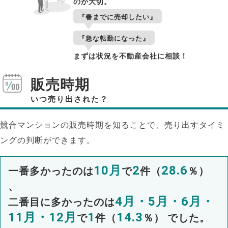
のが大切。
『春までに売却したい』
『急な転勤になった』
まずは状況を不動産会社に相談！
販売時期
いつ売り出された？
競合マンションの販売時期を知ることで、売り出すタイミ
ングの判断ができます。
10月
2
28.6
一番多かったのは
で
件（
％）
、
4月・5月・6月・
二番目に多かったのは
11月・12月
1
14.3
で
件（
％） でした。