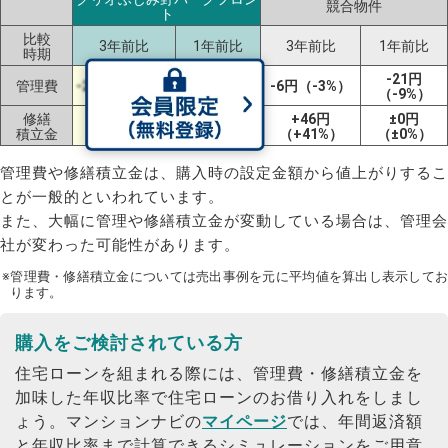
競合物件
ト
比較
3年前比
1年前比
3年前比
1年前比
時期
-1円
-21円
管理費
-24円（-12%）
-6円（-3%）
（-1%）
（-9%）
修繕
+82円
±0円
+46円
±0円
積立金
（+68%）
（±0%）
（+41%）
（±0%）
管理費や修繕積立金は、購入時の設定金額から値上がりするこ
とが一般的といわれています。
また、大幅に管理や修繕積立金が変動している場合は、管理会
社が変わった可能性があります。
※管理費・修繕積立金については売出事例を元に平均値を算出し表示してお
ります。
購入をご検討されている方
住宅ローンを組まれる際には、管理費・修繕積立金を
加味した年収比率で住宅ローンのお借り入れをしまし
ょう。
マンションナビの
マイページ
では、年間返済額
と年収比率まで計算できるシミュレーションをご用意