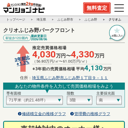
無料査定
トップページ
埼玉県
ふじみ野市
ふじみ野
クリオふじみ
クリオふじみ野パークフロント
最終更新日
駅徒歩12分圏内
2026/08/06
推定売買価格相場
4,030
4,330
万円〜
万円
3年前比
（
56.80
万円/㎡〜
61.00
万円/㎡）
%
1.3
+
4,130
※3年前の売買価格相場 平均
万円
住所：
埼玉県ふじみ野市ふじみ野１丁目９－１１
あなたの物件条件を入力して売買価格相場をみよう
専有面積
階数
主要採光面
修繕積立金の推移グラフ
管理費の推移グラフ