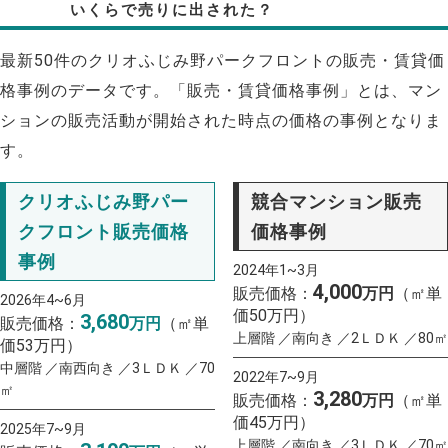
いくらで売りに出された？
最新50件のクリオふじみ野パークフロントの販売・賃貸価
格事例のデータです。「販売・賃貸価格事例」とは、マン
ションの販売活動が開始された時点の価格の事例となりま
す。
クリオふじみ野パー
競合マンション販売
クフロント販売価格
価格事例
事例
2024年1~3月
4,000
販売価格：
万円
（㎡単
2026年4~6月
価50万円）
3,680
販売価格：
万円
（㎡単
上層階 ／南向き ／2ＬＤＫ ／80㎡
価53万円）
中層階 ／南西向き ／3ＬＤＫ ／70
2022年7~9月
㎡
3,280
販売価格：
万円
（㎡単
価45万円）
2025年7~9月
上層階 ／南向き ／3ＬＤＫ ／70㎡