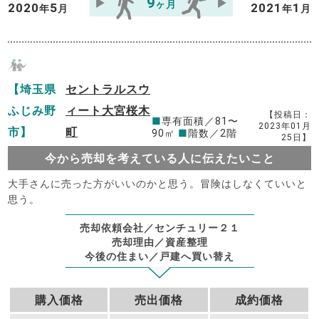
9
ヶ月
2020
5
2021
1
年
月
年
月
【埼玉県
セントラルスウ
ふじみ野
ィート大宮桜木
【投稿日：
■
専有面積／81〜
2023年01月
市】
町
90㎡
■
階数／2階
25日】
今から売却を考えている人に伝えたいこと
大手さんに売った方がいいのかと思う。冒険はしなくていいと
思う。
売却依頼会社／センチュリー２１
売却理由／資産整理
今後の住まい／戸建へ買い替え
購入価格
売出価格
成約価格