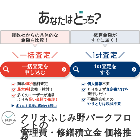
複数社からの具体的な
概算金額が
金額を比較！
すぐに届く！
一括査定を
1st査定を
申し込む
する
簡単
45秒
無料査定
個人情報
不要
最大9社
比較・検討！
とりあえず
査定書だけを
発行したい
多くのユーザーが通常
よりも
高い金額で売却！
不動産会社との
やりとりは現状不要
多くのお客様に選ばれる理由
クリオふじみ野パークフロ
ントの
管理費・修繕積立金 価格推