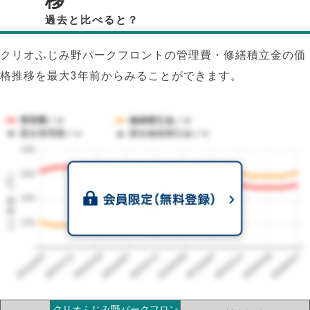
移
過去と比べると？
クリオふじみ野パークフロントの管理費・修繕積立金の価
格推移を最大3年前からみることができます。
管理費／㎡
修繕積立金／㎡
競合管理費／㎡
競合修繕積立金／㎡
240
1㎡単価（円）
200
160
120
2023/07
2026/07
2026/03
2025/11
2025/07
2025/03
2024/11
2024/07
2024/03
2023/11
クリオふじみ野パークフロン