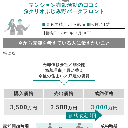
マンション売却活動の口コミ
@クリオふじみ野パークフロント
■
専有面積／71〜80㎡
■
階数／1階
【投稿日：2023年06月03日】
今から売却を考えている人に伝えたいこと
特になし
売却依頼会社／非公開
売却理由／買い替え
今後の住まい／戸建の賃貸
購入価格
売出価格
成約価格
3
500
3
500
3
000
,
万円
,
万円
,
万円
3
価格改定
回
売却開始時期
成約時期