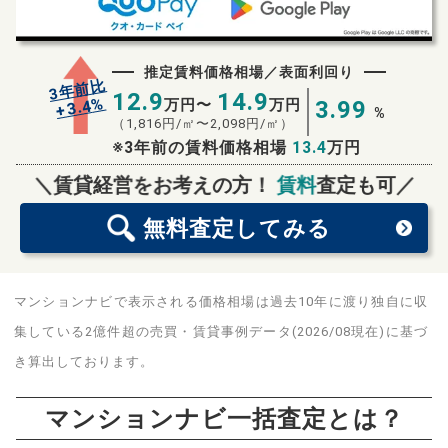
推定賃料価格相場／表面利回り
3年前比
12.9
14.9
%
3.4
万円〜
万円
3.99
+
%
（
1,816
円/㎡〜
2,098
円/㎡）
※3年前の賃料価格相場
13.4
万円
無料査定
スタート！
＼賃貸経営をお考えの方！
賃料
査定も可／
無料査定
してみる
マンションナビで表示される価格相場は過去10年に渡り独自に収
集している2億件超の売買・賃貸事例データ(2026/08現在)に基づ
き算出しております。
マンションナビ一括査定とは？