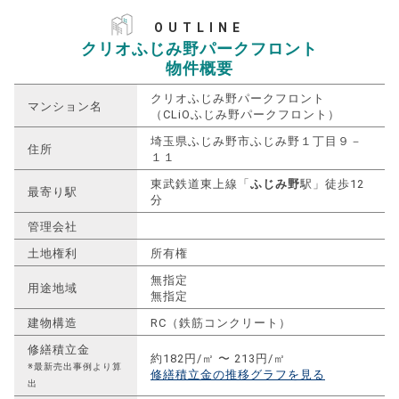
OUTLINE
クリオふじみ野パークフロント
物件概要
クリオふじみ野パークフロント
マンション名
（CLiOふじみ野パークフロント）
埼玉県ふじみ野市ふじみ野１丁目９－
住所
１１
東武鉄道東上線「
ふじみ野
駅」徒歩12
最寄り駅
分
管理会社
土地権利
所有権
無指定
用途地域
無指定
建物構造
RC（鉄筋コンクリート）
修繕積立金
約182円/㎡ 〜 213円/㎡
※最新売出事例より算
修繕積立金の推移グラフを見る
出