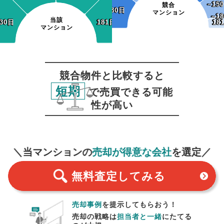
~15
~15
競合
~30日
~30日
マンション
~1
~1
当該
30日
30日
181日~
181日~
18
18
マンション
競合物件と比較すると
短期
で売買できる可能
性が高い
無料査定
スタート！
＼当マンションの
売却が得意な会社
を選定／
無料査定
してみる
売却事例
を提示してもらおう！
売却の戦略は
担当者と一緒
にたてる