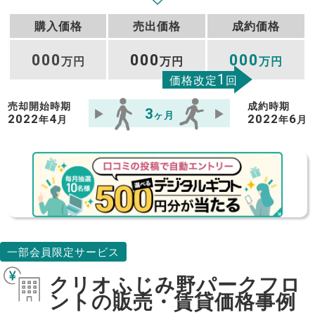
購入価格
売出価格
成約価格
000
000
000
万円
万円
万円
1
価格改定
回
売却開始時期
成約時期
3
ヶ月
2022
4
2022
6
年
月
年
月
一部会員限定サービス
クリオふじみ野パークフロ
ントの販売・賃貸価格事例