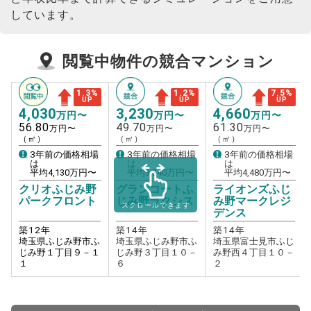
しています。
閲覧中物件の競合マンション
1.3
%
1.2
%
7.5
%
UP
UP
UP
4,030
3,230
4,660
万円〜
万円〜
万円〜
56.80
49.70
61.30
万円〜
万円〜
万円〜
（㎡）
（㎡）
（㎡）
3年前の価格相場
3年前の価格相場
3年前の価格相場
は
は
は
平均
4,130
万円〜
平均
3,340
万円〜
平均
4,480
万円〜
クリオふじみ野
グランコートふ
ライオンズふじ
パークフロント
じみ野ラクシス
み野マークレジ
スクロールできます
デンス
築
12
年
築
14
年
築
14
年
埼玉県ふじみ野市ふ
埼玉県ふじみ野市ふ
埼玉県富士見市ふじ
じみ野１丁目９－１
じみ野３丁目１０－
み野西４丁目１０－
１
６
２