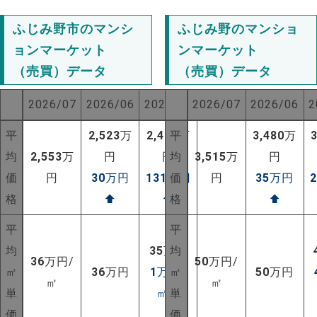
ふじみ野市のマンシ
ふじみ野のマンショ
ョンマーケット
ンマーケット
（売買）データ
（売買）データ
2026/07
2026/06
2025/07
2026/07
2026/06
2
平
2,523
万
2,422
平
万
3,480
万
均
2,553
万
円
円
均
3,515
万
円
価
円
30
万円
131
万円
価
円
35
万円
格
⬆
⬆
格
⬆
平
平
均
35
万円
均
36
万円/
50
万円/
㎡
36
万円
1
万円/
㎡
50
万円
㎡
㎡
単
㎡
⬆
単
価
価