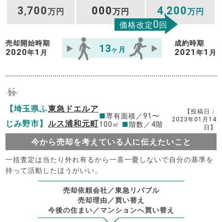
3
700
000
4
200
,
万円
万円
,
万円
0
価格改定
回
売却開始時期
成約時期
13
ヶ月
2020
1
2021
1
年
月
年
月
【埼玉県ふ
東急ドエルア
【投稿日：
■
専有面積／91〜
2023年01月14
じみ野市】
ルス浦和元町
100㎡
■
階数／4階
日】
今から売却を考えている人に伝えたいこと
一括査定は当たり外れ有るから一喜一憂しないで自分の基準を
持って活動したほうがいい。
売却依頼会社／東急リバブル
売却理由／買い替え
今後の住まい／マンションへ買い替え