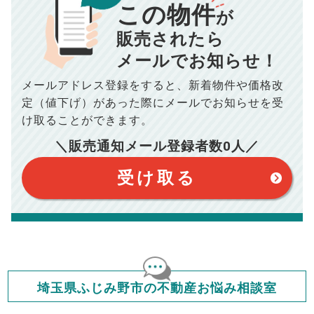
この物件
■仲介手数料／
00
万円
が
834
毎月の支払額
■売買契約書印紙／
0
万円
円
■抵当権抹消費用／
0
万円
販売されたら
10,005
メールでお知らせ！
年間の支払額
円
※購入価格よりも売却価格が高い場合、譲渡所得税が発生する
場合がございます。詳しくは最寄りの税務署などにご確認く
ださい。
メールアドレス登録をすると、
新着物件や価格改
※シミュレーター結果はあくまでも概算であり、手残り金額を
100,050
総支払額
保証するものではございません。
円
定（値下げ）があった際に
メールでお知らせを受
※上記売却費用には、住所変更登記の費用、引っ越し費用、住
宅ローンの一括繰上返済の手数料等は含まれておりませんの
け取ることができます。
で予めご了承ください。
【注意事項】
※仲介手数料は宅地建物取引業法で定められた上限で計算して
＼販売通知メール登録者数
0
人／
おります。（物件価格×3%＋6万円＋消費税）
このシミュレーターは元利均等返済方式で試算しています。
このシミュレーターは、四捨五入にて計算しております。
このシミュレーターはお借り入れの全期間で金利が変わらない設
受け取る
定です。
このシミュレーターでの結果は、お借り入れを保証するものでは
ありません。
このシミュレーターをご利用された方の、いかなる損害について
も当社は一切責任を負いませんので、ご了承ください。
住宅ローンの種類によって、年収負担率は異なります。一般的に
年収の20～25%以内が年間のローン返済額の割合とされており
ますが、お借り入れの際に各金融機関にご相談ください。
会員マイページでは
埼玉県ふじみ野市の不動産お悩み相談室
修繕費・管理費の計算もできます