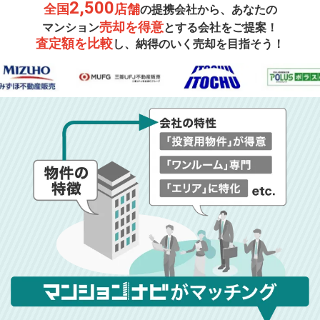
2,500
全国
店舗
の提携会社から、あなたの
売却を得意
マンション
とする会社をご提案！
査定額を比較
し、納得のいく売却を目指そう！