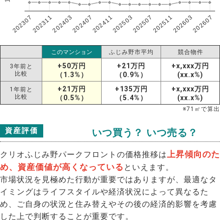
202307
202607
202603
202511
202507
202503
202411
202407
202403
202311
このマンション
ふじみ野市平均
競合物件
+50万円
+21万円
+x,xxx万円
3年前と
比較
（1.3%）
（0.9%）
(xx.x%)
+21万円
+135万円
+x,xxx万円
1年前と
比較
（0.5%）
（5.4%）
(xx.x%)
※
71
㎡で算出
資産評価
いつ買う？ いつ売る？
上昇傾向のた
クリオふじみ野パークフロントの価格推移は
め、資産価値が高くなっている
といえます。
市場状況を見極めた行動が重要ではありますが、最適なタ
イミングはライフスタイルや経済状況によって異なるた
め、ご自身の状況と住み替えやその後の経済的影響を考慮
した上で判断することが重要です。