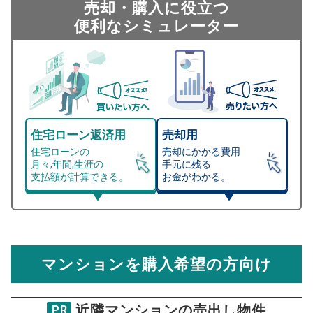
売却・購入に役立つ
便利なシミュレーター
住宅ローン返済用
売却用
住宅ローンの
売却にかかる費用
月々,年間,生涯の
手元に残る
支払額が計算できる。
お金がわかる。
マンション売却シミュレーター
総支払額シミュレーション
住宅ローンの月々、年間、生涯の支払額が
マンション売却シミュレーターでは、売却価格と残債額
計算できます。
から
売却にかかる諸経費が自動で算出され、手元に残る
金額がわかります。
マンションを購入希望の方向け
万円
売却価格 参考値
購入希望
物件価格
近隣マンションの売出し物件
PR