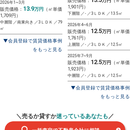
販売価格：
万円
（㎡単価
2026年1~3月
1,901円）
13.9
販売価格：
万円
（㎡単価
下層階 ／- ／3ＬＤＫ ／13.5㎡
1,709円）
中層階 ／南東向き ／3ＬＤＫ ／79
2026年4~6月
㎡
12.5
販売価格：
万円
（㎡単価
1,761円）
▼会員登録で賃貸価格事例
上層階 ／- ／3ＬＤＫ ／12.5㎡
をもっと見る
2025年7~9月
12.5
販売価格：
万円
（㎡単価
1,923円）
中層階 ／- ／3ＬＤＫ ／12.5㎡
▼会員登録で賃貸価格事例
をもっと見る
一括査定
スタート！
＼売るか貸すか
迷っているあなたも
／