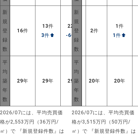
新
新
規
規
13
件
22
件
1
件
登
16
件
登
2
件
3
件
⬆
-6
件
⬇
1
件
⬆
録
録
数
数
平
平
均
均
築
29
年
29
年
29
年
築
20
年
20
年
年
年
数
数
2026/07には、平均売買価
2026/07には、平均売買価
NEW!
格が2,553万円（36万円/
格が3,515万円（50万円/
NEW!
㎡）で
『新規登録件数』は
㎡）で
『新規登録件数』は