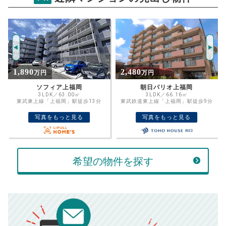
クリオふじみ野パークフロント
試算条件 71㎡・3階
年
ご希望の
3968
返済期間
推定売却価格：
万円
%
2,480
2,190
万円
万円
住宅ローン
資金計画のために査定額や希望売却価
金利
朝日パリオ上福岡
ライオンズマンション上福岡第3
格を入力して活用するのもおすすめ◎
3LDK／66.16㎡
2SLDK／75.65㎡
東武鉄道東上線「上福岡」駅徒歩9分
東武東上線「ふじみ野」駅徒歩16分
売却価格
残債
万円
写真をもっと見る
写真をもっと見る
ボーナス
万円
万円
返済金額
計算する
希望の物件を探す
万円
頭金
売却にかかる費用
手元に残るお金は
00
000
返済シミュレーション計算結果
万円
万円