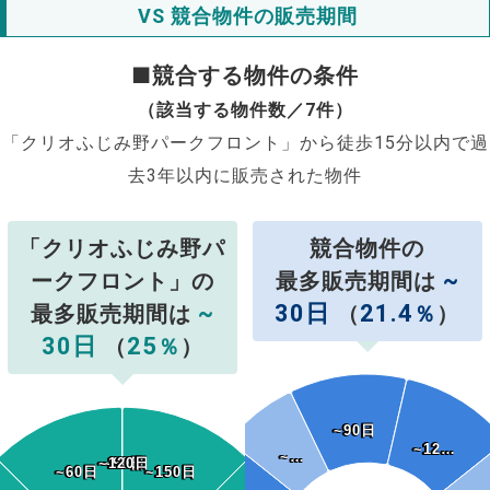
VS 競合物件の販売期間
■競合する物件の条件
（該当する物件数／7件）
「クリオふじみ野パークフロント」から徒歩15分以内で過
去3年以内に販売された物件
「クリオふじみ野パ
競合物件の
~
ークフロント」の
最多販売期間は
~
30日
21.4
最多販売期間は
（
％
）
30日
25
（
％
）
~90日
~90日
~12…
~12…
~…
~…
~120日
~120日
~90日
~90日
~60日
~60日
~150日
~150日