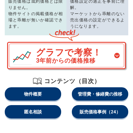
販売価格は成約価格とは限
価格設定の適正を事前に理
りません。
解。
物件サイトの掲載価格が相
マーケットから乖離のない
場と乖離が無いか確認でき
売出価格の設定ができるよ
ます。
うになります。
グラフで考察！
3年前からの価格推移
コンテンツ（目次）
物件概要
管理費・修繕費の推移
匿名相談
販売価格事例
（24）