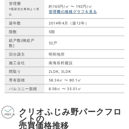
管理費
約165円/㎡ 〜 192円/㎡
※最新売出事例より算
管理費の推移グラフを見る
出
築年数
2014年4月（築12年）
階数
5階
総戸数(棟総戸
52戸
数)
旧分譲主
明和地所
施工会社
南海辰村建設
間取り
2LDK, 3LDK
専有面積
58.34㎡ 〜 80.1㎡
バルコニー面積
8.58㎡ 〜 35.01㎡
クリオふじみ野パークフロ
ントの
売買価格推移