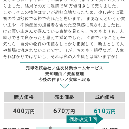
りました。結局その方に温情で60万値引きして売りました。
しかしそこの物件は古いが超好立地だったため、少し待てば最
初の希望額位で余裕で売れたと思います。 まあなんというか買
い主や、不動産屋の担当者を含めた空気感に流されましたね。
けど買い主さんが喜んでいる表情を見たら、おカネよりも、人
助けできて良かったと思えて満足でした。 冷徹でいることが平
気なら、自分の物件の価値をしっかり把握して、断固として人
や相場に流されないことです。（が、おカネ・損得など、人生
そればかりではないし、それは私の人生観とは違いますが）
売却依頼会社／住友林業ホームサービス
売却理由／資産整理
今後の住まい／実家へ戻る
購入価格
売出価格
成約価格
400
670
610
万円
万円
万円
1
価格改定
回