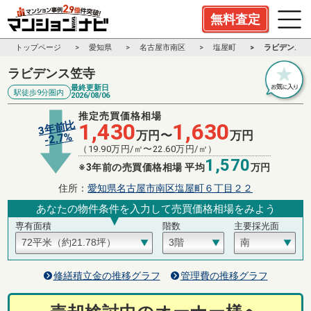
無料査定
トップページ
愛知県
名古屋市南区
塩屋町
ラビデンス笠
ラビデンス笠寺
最終更新日
駅徒歩9分圏内
2026/08/06
推定売買価格相場
3年前比
1,430
1,630
万円〜
万円
%
2.7
-
（
19.90
万円/㎡〜
22.60
万円/㎡）
1,570
※3年前の売買価格相場 平均
万円
住所：
愛知県名古屋市南区塩屋町６丁目２２
あなたの物件条件を入力して売買価格相場をみよう
専有面積
階数
主要採光面
修繕積立金の推移グラフ
管理費の推移グラフ