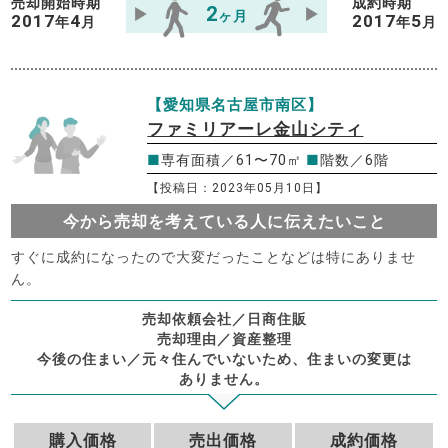
売却開始時期
成約時期
2
ヶ月
2017
4
2017
5
年
月
年
月
【愛知県名古屋市南区】
ファミリアーレ金山シティ
■
専有面積／61〜70㎡
■
階数／6階
【投稿日：2023年05月10日】
今から売却を考えている人に伝えたいこと
すぐに成約になったので大変だったことなどは特にありませ
ん。
売却依頼会社／日商住販
売却理由／資産整理
今後の住まい／元々住んでいないため、住まいの変更は
ありません。
購入価格
売出価格
成約価格