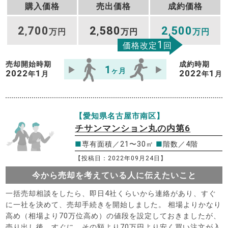
購入価格
売出価格
成約価格
2
700
2
580
2
500
,
万円
,
万円
,
万円
1
価格改定
回
売却開始時期
成約時期
1
ヶ月
2022
1
2022
1
年
月
年
月
【愛知県名古屋市南区】
チサンマンション丸の内第6
■
専有面積／21〜30㎡
■
階数／4階
【投稿日：2022年09月24日】
今から売却を考えている人に伝えたいこと
一括売却相談をしたら、即日4社くらいから連絡があり、すぐ
に一社を決めて、売却手続きを開始しました。 相場よりかなり
高め（相場より70万位高め）の値段を設定しておきましたが、
売り出し後、すぐに、その額より70万円より安く買い注文が入