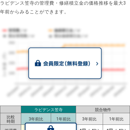
ラビデンス笠寺の管理費・修繕積立金の価格推移を最大3
年前からみることができます。
管理費／㎡
修繕積立金／㎡
競合管理費／㎡
競合修繕積立金／㎡
250
1㎡単価（円）
200
150
100
2023/07
2026/07
2026/03
2025/11
2025/07
2025/03
2024/11
2024/07
2024/03
2023/11
ラビデンス笠寺
競合物件
比較
3年前比
1年前比
3年前比
1年前比
時期
±0円