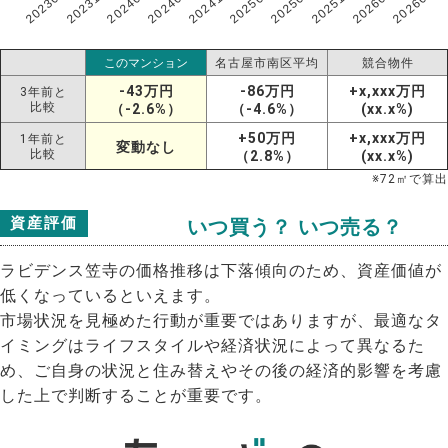
202307
202607
202603
202511
202507
202503
202411
202407
202403
202311
このマンション
名古屋市南区平均
競合物件
-43万円
-86万円
+x,xxx万円
3年前と
比較
（-2.6%）
（-4.6%）
(xx.x%)
+50万円
+x,xxx万円
1年前と
変動なし
比較
（2.8%）
(xx.x%)
※
72
㎡で算出
資産評価
いつ買う？ いつ売る？
ラビデンス笠寺の価格推移は下落傾向のため、資産価値が
低くなっているといえます。
市場状況を見極めた行動が重要ではありますが、最適なタ
イミングはライフスタイルや経済状況によって異なるた
め、ご自身の状況と住み替えやその後の経済的影響を考慮
した上で判断することが重要です。