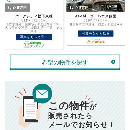
%
1,570
1,570
万円
万円
住宅ローン
資金計画のために査定額や希望売却価
金利
Asobi ユーハウス鶴里
Asobi＋ ユーハウス鶴里
格を入力して活用するのもおすすめ◎
3LDK／72.57㎡
3LDK／72.57㎡
：
名古屋市営桜通線「鶴里」駅徒歩4分
地下鉄桜通線「鶴里駅」駅徒歩4分バ
売却価格
残債
歩
ス：名古屋市交通局 桜台高校 徒歩3
分
万円
写真をもっと見る
ボーナス
写真をもっと見る
万円
万円
返済金額
計算する
万円
希望の物件を探す
頭金
売却にかかる費用
手元に残るお金は
00
000
返済シミュレーション計算結果
万円
万円
■仲介手数料／
00
万円
この物件
834
毎月の支払額
■売買契約書印紙／
0
万円
円
が
■抵当権抹消費用／
0
万円
販売されたら
10,005
年間の支払額
円
※購入価格よりも売却価格が高い場合、譲渡所得税が発生する
メールでお知らせ！
場合がございます。詳しくは最寄りの税務署などにご確認く
ださい。