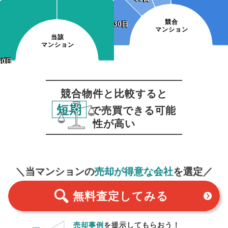
競合
~30日
~30日
マンション
当該
マンション
20日
50日
20日
50日
0日
0日
0日
30日
60日
90日
競合物件と比較すると
短期
で売買できる可能
性が高い
無料査定
スタート！
＼当マンションの
売却が得意な会社
を選定／
無料査定
してみる
売却事例
を提示してもらおう！