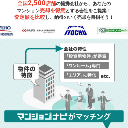
2,500
全国
店舗
の提携会社から、あなたの
売却を得意
マンション
とする会社をご提案！
査定額を比較
し、納得のいく売却を目指そう！