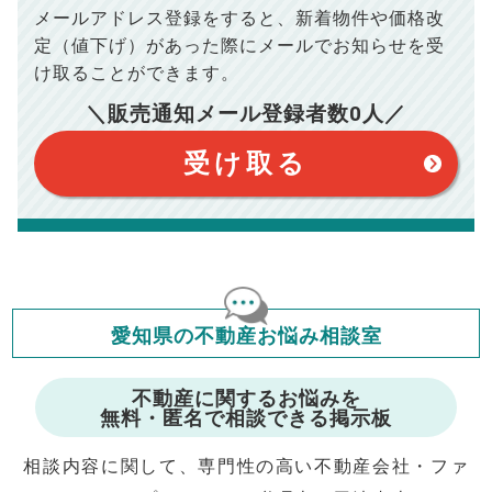
※シミュレーター結果はあくまでも概算であり、手残り金額を
メールアドレス登録をすると、
新着物件や価格改
100,050
総支払額
保証するものではございません。
円
※上記売却費用には、住所変更登記の費用、引っ越し費用、住
定（値下げ）があった際に
メールでお知らせを受
宅ローンの一括繰上返済の手数料等は含まれておりませんの
け取ることができます。
で予めご了承ください。
【注意事項】
※仲介手数料は宅地建物取引業法で定められた上限で計算して
おります。（物件価格×3%＋6万円＋消費税）
このシミュレーターは元利均等返済方式で試算しています。
＼販売通知メール登録者数
0
人／
このシミュレーターは、四捨五入にて計算しております。
このシミュレーターはお借り入れの全期間で金利が変わらない設
受け取る
定です。
このシミュレーターでの結果は、お借り入れを保証するものでは
ありません。
このシミュレーターをご利用された方の、いかなる損害について
も当社は一切責任を負いませんので、ご了承ください。
住宅ローンの種類によって、年収負担率は異なります。一般的に
年収の20～25%以内が年間のローン返済額の割合とされており
ますが、お借り入れの際に各金融機関にご相談ください。
会員マイページでは
修繕費・管理費の計算もできます
愛知県の不動産お悩み相談室
不動産に関するお悩みを
無料・匿名で相談できる掲示板
相談内容に関して、専門性の高い不動産会社・ファ