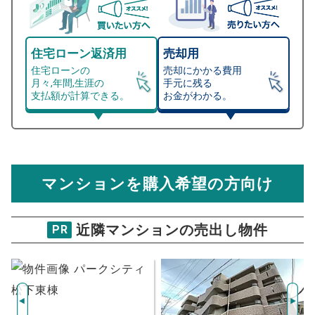
住宅ローン返済用
売却用
住宅ローンの
売却にかかる費用
月々,年間,生涯の
手元に残る
支払額が計算できる。
お金がわかる。
マンション売却シミュレーター
総支払額シミュレーション
住宅ローンの月々、年間、生涯の支払額が
マンション売却シミュレーターでは、売却価格と残債額
計算できます。
から
売却にかかる諸経費が自動で算出され、手元に残る
金額がわかります。
マンションを購入希望の方向け
万円
売却価格 参考値
購入希望
物件価格
近隣マンションの売出し物件
PR
ラビデンス笠寺
試算条件 72㎡・3階
年
ご希望の
1454
返済期間
推定売却価格：
万円