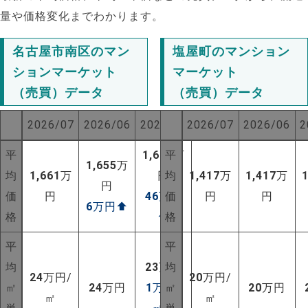
量や価格変化までわかります。
名古屋市南区のマン
塩屋町のマンション
ションマーケット
マーケット
（売買）データ
（売買）データ
2026/07
2026/06
2025/07
2026/07
2026/06
2
平
1,615
平
万
1,655
万
均
1,661
万
円
均
1,417
万
1,417
万
円
価
円
46
万円
価
円
円
6
万円
⬆
格
⬆
格
平
平
均
23
万円
均
24
万円/
20
万円/
NEW!
㎡
24
万円
1
万円/
㎡
20
万円
㎡
㎡
NEW!