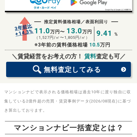
推定賃料価格相場／表面利回り
3年前比
11.0
13.0
%
14.3
万円〜
万円
9.41
+
%
（
1,527
円/㎡〜
1,805
円/㎡）
※3年前の賃料価格相場
10.5
万円
無料査定
スタート！
＼賃貸経営をお考えの方！
賃料
査定も可／
無料査定
してみる
マンションナビで表示される価格相場は過去10年に渡り独自に収
集している2億件超の売買・賃貸事例データ(2026/08現在)に基づ
き算出しております。
マンションナビ一括査定とは？