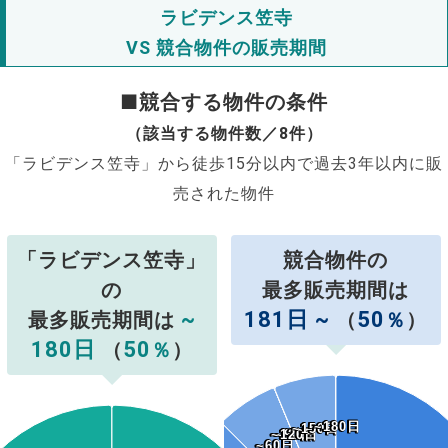
ラビデンス笠寺
VS 競合物件の販売期間
■競合する物件の条件
（該当する物件数／8件）
「ラビデンス笠寺」から徒歩15分以内で過去3年以内に販
売された物件
「ラビデンス笠寺」
競合物件の
の
最多販売期間は
~
181日 ~
50
最多販売期間は
（
％
）
180日
50
（
％
）
~180日
~180日
~150日
~150日
~120日
~120日
~90日
~90日
~60日
~60日