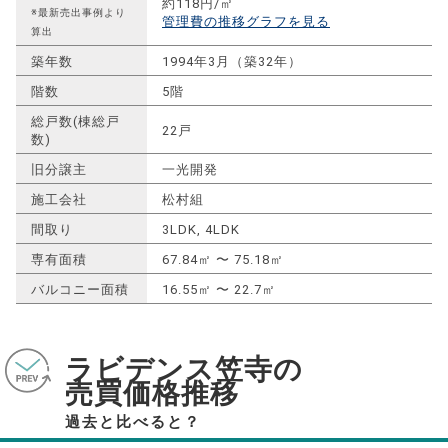
約118円/㎡
※最新売出事例より
管理費の推移グラフを見る
算出
築年数
1994年3月（築32年）
階数
5階
総戸数(棟総戸
22戸
数)
旧分譲主
一光開発
施工会社
松村組
間取り
3LDK, 4LDK
専有面積
67.84㎡ 〜 75.18㎡
バルコニー面積
16.55㎡ 〜 22.7㎡
ラビデンス笠寺の
売買価格推移
過去と比べると？