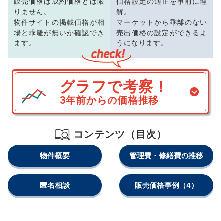
販売価格は成約価格とは限
価格設定の適正を事前に理
りません。
解。
物件サイトの掲載価格が相
マーケットから乖離のない
場と乖離が無いか確認でき
売出価格の設定ができるよ
ます。
うになります。
グラフで考察！
3年前からの価格推移
コンテンツ（目次）
物件概要
管理費・修繕費の推移
匿名相談
販売価格事例
（4）