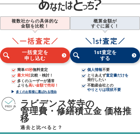
複数社からの具体的な
概算金額が
金額を比較！
すぐに届く！
一括査定を
1st査定を
申し込む
する
簡単
45秒
無料査定
個人情報
不要
最大9社
比較・検討！
とりあえず
査定書だけを
発行したい
多くのユーザーが通常
よりも
高い金額で売却！
不動産会社との
やりとりは現状不要
多くのお客様に選ばれる理由
ラビデンス笠寺の
管理費・修繕積立金 価格推
移
過去と比べると？