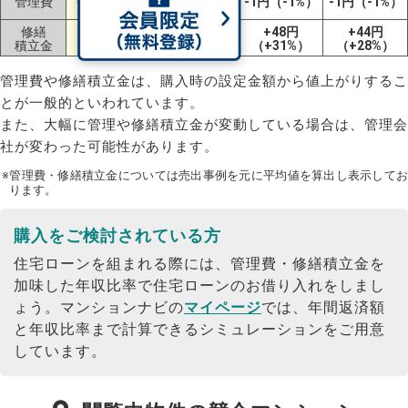
管理費
-4円（-3%）
-1円（-1%）
-1円（-1%）
（±0%）
修繕
+32円
±0円
+48円
+44円
積立金
（+16%）
（±0%）
（+31%）
（+28%）
管理費や修繕積立金は、購入時の設定金額から値上がりするこ
とが一般的といわれています。
また、大幅に管理や修繕積立金が変動している場合は、管理会
社が変わった可能性があります。
※管理費・修繕積立金については売出事例を元に平均値を算出し表示してお
ります。
購入をご検討されている方
住宅ローンを組まれる際には、管理費・修繕積立金を
加味した年収比率で住宅ローンのお借り入れをしまし
ょう。
マンションナビの
マイページ
では、年間返済額
と年収比率まで計算できるシミュレーションをご用意
しています。