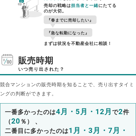
売却の戦略は
担当者と一緒
にたてる
のが大切。
『春までに売却したい』
『急な転勤になった』
まずは状況を不動産会社に相談！
販売時期
いつ売り出された？
競合マンションの販売時期を知ることで、売り出すタイミ
ングの判断ができます。
4月・5月・12月
2
一番多かったのは
で
件
20
（
％） 、
1月・3月・7月・
二番目に多かったのは