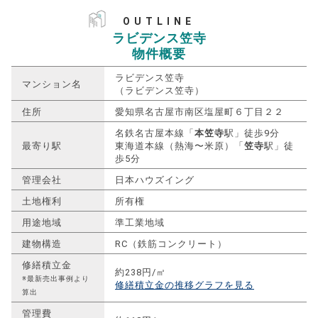
OUTLINE
ラビデンス笠寺
物件概要
ラビデンス笠寺
マンション名
（ラビデンス笠寺）
住所
愛知県名古屋市南区塩屋町６丁目２２
名鉄名古屋本線「
本笠寺
駅」徒歩9分
最寄り駅
東海道本線（熱海〜米原）「
笠寺
駅」徒
歩5分
管理会社
日本ハウズイング
土地権利
所有権
用途地域
準工業地域
建物構造
RC（鉄筋コンクリート）
修繕積立金
約238円/㎡
※最新売出事例より
修繕積立金の推移グラフを見る
算出
管理費