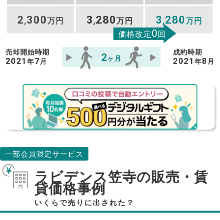
2
300
3
280
3
280
,
万円
,
万円
,
万円
0
価格改定
回
売却開始時期
成約時期
2
ヶ月
2021
7
2021
8
年
月
年
月
一部会員限定サービス
ラビデンス笠寺の販売・賃
貸価格事例
いくらで売りに出された？