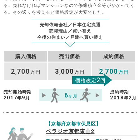
る。売れなければマンションなので修繕積立金等がかかってく
る。その辺りを考えると価格設定が大変でした。
売却依頼会社／日本住宅流通
売却理由／買い替え
今後の住まい／戸建へ買い替え
購入価格
売出価格
成約価格
2
700
3
000
2
700
,
万円
,
万円
,
万円
2
価格改定
回
売却開始時期
成約時期
6
ヶ月
2017
9
2018
2
年
月
年
月
【京都府京都市伏見区】
ベラジオ京都東山2