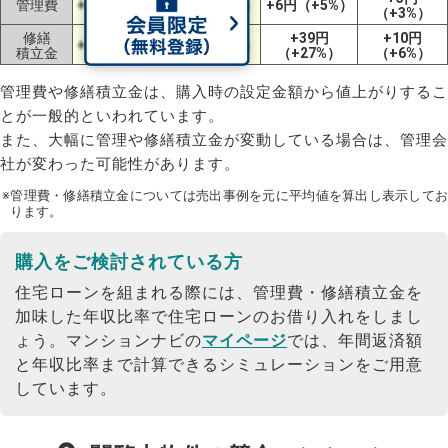
管理費
+3円（+2%）
±0円（±0%）
+6円（+5%）
（+3%）
修繕
+39円
+10円
+4円（+2%）
±0円（±0%）
積立金
（+27%）
（+6%）
管理費や修繕積立金は、購入時の設定金額から値上がりするこ
とが一般的といわれています。
また、大幅に管理や修繕積立金が変動している場合は、管理会
社が変わった可能性があります。
※管理費・修繕積立金については売出事例を元に平均値を算出し表示してお
ります。
購入をご検討されている方
住宅ローンを組まれる際には、管理費・修繕積立金を
加味した年収比率で住宅ローンのお借り入れをしまし
ょう。
マンションナビの
マイページ
では、年間返済額
と年収比率まで計算できるシミュレーションをご用意
しています。