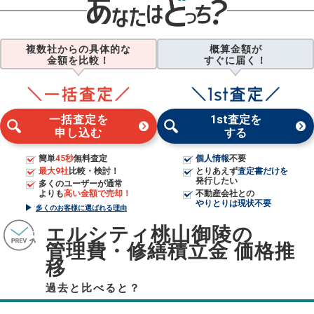
複数社からの具体的な
概算金額が
金額を比較！
すぐに届く！
一括査定を
1st査定を
申し込む
する
簡単
45秒
無料査定
個人情報
不要
最大9社
比較・検討！
とりあえず
査定書だけを
発行したい
多くのユーザーが通常
よりも
高い金額で売却！
不動産会社との
やりとりは現状不要
多くのお客様に選ばれる理由
エルシティ桃山御陵の
管理費・修繕積立金 価格推
移
過去と比べると？