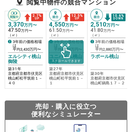
閲覧中物件の競合マンション
2.7
%
12.5
%
10.6
%
UP
UP
DOWN
3,370
4,550
2,510
万円〜
万円〜
万円〜
47.50
61.50
41.80
万円〜
万円〜
万円〜
（㎡）
（㎡）
（㎡）
3年前の価格相場
3年前の価格相場
3年前の価格相場
は
は
は
平均
3,430
万円〜
平均
4,180
万円〜
平均
2,880
万円〜
エルシティ桃山
ユニハイム桃山
ラポール桃山
御陵
御陵
スクロールできます
築
31
年
築
27
年
京都府京都市伏見区
京都府京都市伏見区
築
30
年
桃山町松平筑前１－
桃山町松平筑前１－
京都府京都市伏見区
４０
１
桃山町鍋島１７－２
売却・購入に役立つ
便利なシミュレーター