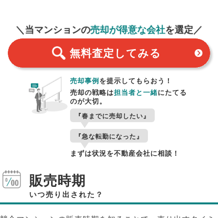
無料査定
スタート！
＼当マンションの
売却が得意な会社
を選定／
無料査定
してみる
売却事例
を提示してもらおう！
売却の戦略は
担当者と一緒
にたてる
のが大切。
『春までに売却したい』
『急な転勤になった』
まずは状況を不動産会社に相談！
販売時期
いつ売り出された？