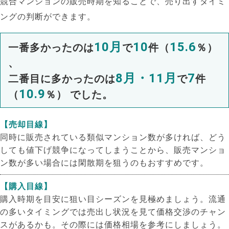
競合マンションの販売時期を知ることで、売り出すタイミ
ングの判断ができます。
10月
10
15.6
一番多かったのは
で
件（
％）
、
8月・11月
7
二番目に多かったのは
で
件
10.9
（
％） でした。
【売却目線】
同時に販売されている類似マンション数が多ければ、どう
しても値下げ競争になってしまうことから、販売マンショ
ン数が多い場合には閑散期を狙うのもおすすめです。
【購入目線】
購入時期を目安に狙い目シーズンを見極めましょう。流通
の多いタイミングでは売出し状況を見て価格交渉のチャン
スがあるかも。その際には価格相場を参考にしましょう。