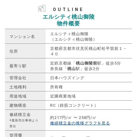
OUTLINE
エルシティ桃山御陵
物件概要
エルシティ桃山御陵
マンション名
（エルシティ桃山御陵）
京都府京都市伏見区桃山町松平筑前１－
住所
４０
近鉄京都線「
桃山御陵前
駅」徒歩5分
最寄り駅
奈良線「
桃山
駅」徒歩2分
管理会社
日本ハウズイング
土地権利
所有権
用途地域
近隣商業地域
建物構造
RC（鉄筋コンクリート）
修繕積立金
約217円/㎡ 〜 258円/㎡
※最新売出事例より
修繕積立金の推移グラフを見る
算出
管理費