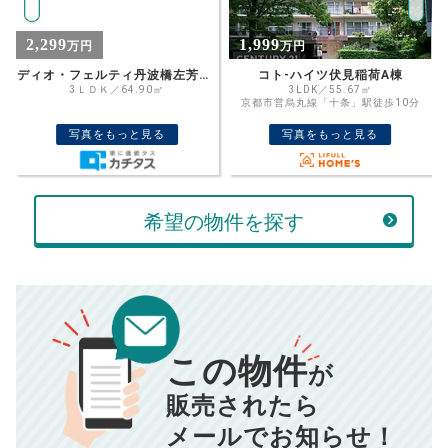
%
1,999
2,290
万円
万円
住宅ローン
資金計画のために査定額や希望売却価
金利
コト-ハイツ伏見稲荷A棟
ファミール伏見B棟
格を入力して活用するのもおすすめ◎
3LDK／55.67㎡
3LDK／70.86㎡
京都市営烏丸線「十条」駅徒歩10分
京阪本線「墨染」駅徒歩8分
売却価格
残債
万円
写真をもっと見る
写真をもっと見る
ボーナス
万円
万円
返済金額
計算する
希望の物件を探す
万円
頭金
売却にかかる費用
手元に残るお金は
00
000
返済シミュレーション計算結果
万円
万円
この物件
■仲介手数料／
00
万円
が
834
毎月の支払額
■売買契約書印紙／
0
万円
円
■抵当権抹消費用／
0
万円
販売されたら
10,005
メールでお知らせ！
年間の支払額
円
※購入価格よりも売却価格が高い場合、譲渡所得税が発生する
場合がございます。詳しくは最寄りの税務署などにご確認く