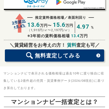
推定賃料価格相場／表面利回り
3年前比
13.6
15.6
%
8.4
万円〜
万円
4.97
+
%
（
1,915
円/㎡〜
2,197
円/㎡）
※3年前の賃料価格相場
13.4
万円
無料査定
スタート！
＼賃貸経営をお考えの方！
賃料
査定も可／
無料査定
してみる
マンションナビで表示される価格相場は過去10年に渡り独自に収
集している2億件超の売買・賃貸事例データ(2026/08現在)に基づ
き算出しております。
マンションナビ一括査定とは？