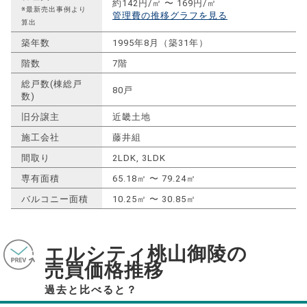
約142円/㎡ 〜 169円/㎡
※最新売出事例より
管理費の推移グラフを見る
算出
築年数
1995年8月（築31年）
階数
7階
総戸数(棟総戸
80戸
数)
旧分譲主
近畿土地
施工会社
藤井組
間取り
2LDK, 3LDK
専有面積
65.18㎡ 〜 79.24㎡
バルコニー面積
10.25㎡ 〜 30.85㎡
エルシティ桃山御陵の
売買価格推移
過去と比べると？