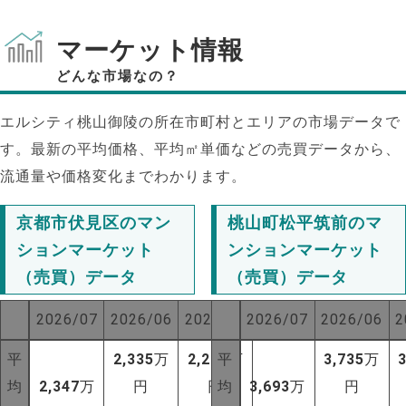
マーケット情報
どんな市場なの？
エルシティ桃山御陵の所在市町村とエリアの市場データで
す。最新の平均価格、平均㎡単価などの売買データから、
流通量や価格変化までわかります。
京都市伏見区のマン
桃山町松平筑前のマ
ションマーケット
ンションマーケット
（売買）データ
（売買）データ
2026/07
2026/06
2025/07
2026/07
2026/06
2
平
2,335
万
2,230
平
万
3,735
万
均
2,347
万
円
円
均
3,693
万
円