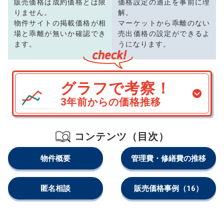
販売価格は成約価格とは限
価格設定の適正を事前に理
りません。
解。
物件サイトの掲載価格が相
マーケットから乖離のない
場と乖離が無いか確認でき
売出価格の設定ができるよ
ます。
うになります。
グラフで考察！
3年前からの価格推移
コンテンツ（目次）
物件概要
管理費・修繕費の推移
匿名相談
販売価格事例
（16）