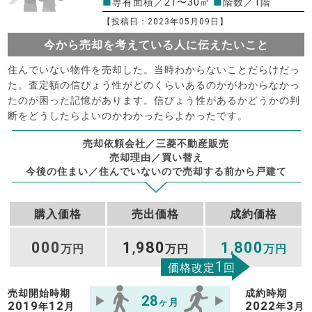
■
専有面積／21〜30㎡
■
階数／1階
【投稿日：2023年05月09日】
今から売却を考えている人に伝えたいこと
住んでいない物件を売却した。当時わからないことだらけだっ
た。査定額の信ぴょう性がどのくらいあるのかがわからなかっ
たのが困った記憶があります。信ぴょう性があるかどうかの判
断をどうしたらよいのかわかったらよかったです。
売却依頼会社／三菱不動産販売
売却理由／買い替え
今後の住まい／住んでいないので売却する前から戸建て
購入価格
売出価格
成約価格
000
1
980
1
800
万円
,
万円
,
万円
1
価格改定
回
売却開始時期
成約時期
28
ヶ月
2019
12
2022
3
年
月
年
月