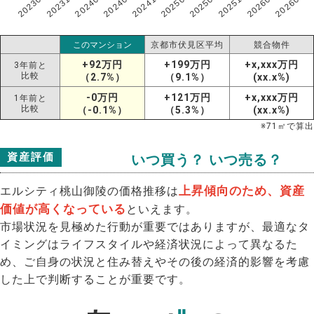
202307
202607
202603
202511
202507
202503
202411
202407
202403
202311
このマンション
京都市伏見区平均
競合物件
+92万円
+199万円
+x,xxx万円
3年前と
比較
（2.7%）
（9.1%）
(xx.x%)
-0万円
+121万円
+x,xxx万円
1年前と
比較
（-0.1%）
（5.3%）
(xx.x%)
※
71
㎡で算出
資産評価
いつ買う？ いつ売る？
上昇傾向のため、資産
エルシティ桃山御陵の価格推移は
価値が高くなっている
といえます。
市場状況を見極めた行動が重要ではありますが、最適なタ
イミングはライフスタイルや経済状況によって異なるた
め、ご自身の状況と住み替えやその後の経済的影響を考慮
した上で判断することが重要です。