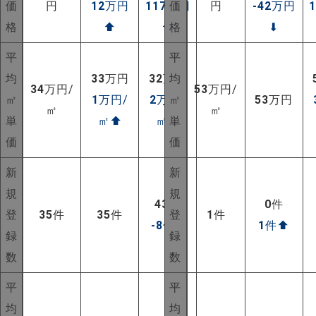
価
円
12
万円
117
万円
価
円
-42
万円
格
⬆
⬆
格
⬇
平
平
均
33
万円
32
万円
均
34
万円/
53
万円/
㎡
1
万円/
2
万円/
㎡
53
万円
㎡
㎡
単
㎡
⬆
㎡
⬆
単
価
価
新
新
規
規
43
件
0
件
登
35
件
35
件
登
1
件
-8
件
⬇
1
件
⬆
録
録
数
数
NEW!
平
平
NEW!
均
均