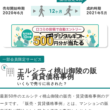
売却開始時期
成約時期
12
ヶ月
2020
6
2021
5
年
月
年
月
一部会員限定サービス
エルシティ桃山御陵の販
売・賃貸価格事例
いくらで売りに出された？
最新50件のエルシティ桃山御陵の販売・賃貸価格事例のデ
ータです。「販売・賃貸価格事例」とは、マンションの販