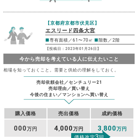
【京都府京都市伏見区】
エスリード四条大宮
■
専有面積／61〜70㎡
■
階数／2階
【投稿日：2023年01月26日】
今から売却を考えている人に伝えたいこと
相場を知っておくこと。需要と供給の理解をしておく。
売却依頼会社／センチュリー21
売却理由／買い替え
今後の住まい／マンションへ買い替え
購入価格
売出価格
成約価格
000
4
000
3
800
万円
,
万円
,
万円
3
価格改定
回