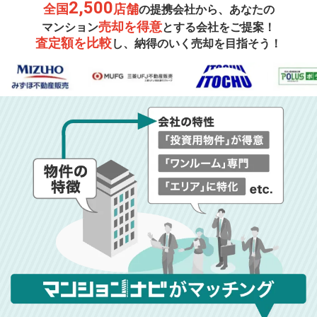
2,500
全国
店舗
の提携会社から、あなたの
売却を得意
マンション
とする会社をご提案！
査定額を比較
し、納得のいく売却を目指そう！