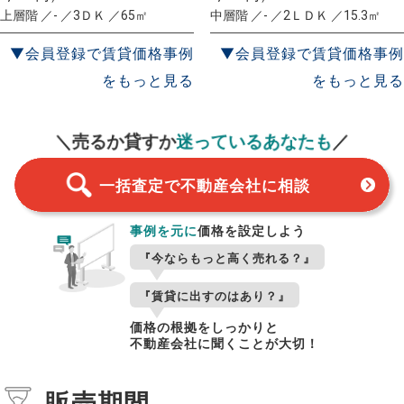
上層階 ／- ／3ＤＫ ／65㎡
中層階 ／- ／2ＬＤＫ ／15.3㎡
▼会員登録で賃貸価格事例
▼会員登録で賃貸価格事例
をもっと見る
をもっと見る
一括査定
スタート！
＼売るか貸すか
迷っているあなたも
／
一括査定で不動産会社に相談
事例を元に
価格を設定しよう
『今ならもっと高く売れる？』
『賃貸に出すのはあり？』
価格の根拠をしっかりと
不動産会社に聞くことが大切！
販売期間