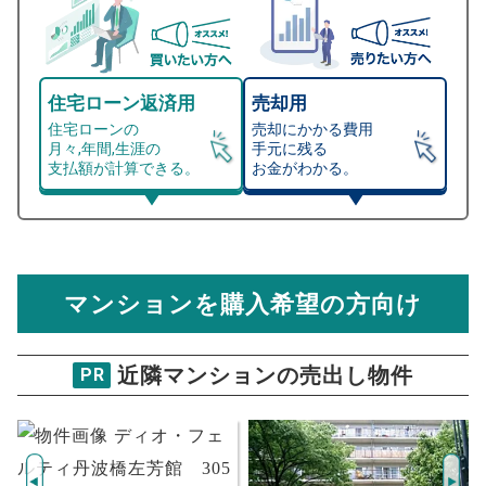
住宅ローン返済用
売却用
住宅ローンの
売却にかかる費用
月々,年間,生涯の
手元に残る
支払額が計算できる。
お金がわかる。
マンション売却シミュレーター
総支払額シミュレーション
住宅ローンの月々、年間、生涯の支払額が
マンション売却シミュレーターでは、売却価格と残債額
計算できます。
から
売却にかかる諸経費が自動で算出され、手元に残る
金額がわかります。
マンションを購入希望の方向け
万円
売却価格 参考値
購入希望
物件価格
近隣マンションの売出し物件
PR
エルシティ桃山御陵
試算条件 71㎡・4階
年
ご希望の
3348
返済期間
推定売却価格：
万円