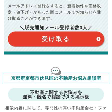
ださい。
メールアドレス登録をすると、
新着物件や価格改
※シミュレーター結果はあくまでも概算であり、手残り金額を
100,050
総支払額
保証するものではございません。
円
定（値下げ）があった際に
メールでお知らせを受
※上記売却費用には、住所変更登記の費用、引っ越し費用、住
宅ローンの一括繰上返済の手数料等は含まれておりませんの
け取ることができます。
で予めご了承ください。
【注意事項】
※仲介手数料は宅地建物取引業法で定められた上限で計算して
＼販売通知メール登録者数
0
人／
おります。（物件価格×3%＋6万円＋消費税）
このシミュレーターは元利均等返済方式で試算しています。
このシミュレーターは、四捨五入にて計算しております。
このシミュレーターはお借り入れの全期間で金利が変わらない設
受け取る
定です。
このシミュレーターでの結果は、お借り入れを保証するものでは
ありません。
このシミュレーターをご利用された方の、いかなる損害について
も当社は一切責任を負いませんので、ご了承ください。
住宅ローンの種類によって、年収負担率は異なります。一般的に
年収の20～25%以内が年間のローン返済額の割合とされており
ますが、お借り入れの際に各金融機関にご相談ください。
会員マイページでは
京都府京都市伏見区の不動産お悩み相談室
修繕費・管理費の計算もできます
不動産に関するお悩みを
無料・匿名で相談できる掲示板
相談内容に関して、専門性の高い不動産会社・ファ