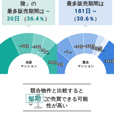
陵」の
最多販売期間は
~
181日 ~
最多販売期間は
30日
36.4
30.6
（
％
）
（
％
）
~60日
~60日
~120日
~120日
~90日
~90日
~90日
~90日
~150日
~150日
~18…
~18…
~12…
~12…
~6…
~6…
~…
~…
~…
~…
181
181
当該
181日~
181日~
競合
~30日
~30日
マンション
マンション
競合物件と比較すると
短期
で売買できる可能
性が高い