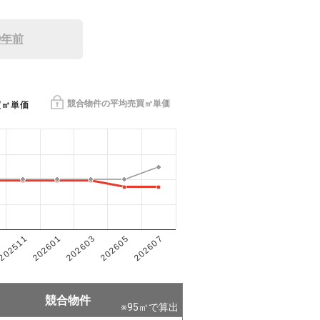
9年前
競合物件の平均売買㎡単価
買㎡単価
202601
202605
202511
202603
202607
競合物件
※
95
㎡で算出