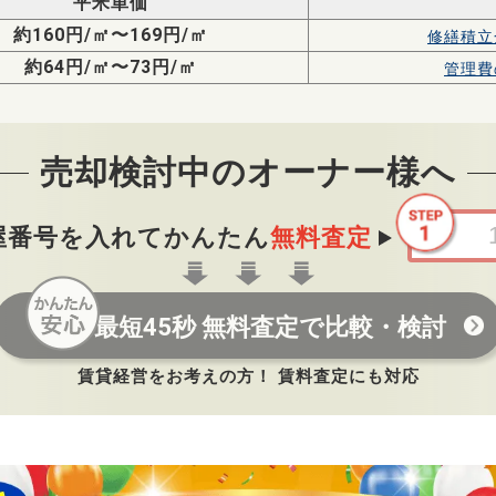
平米単価
約160円/㎡〜169円/㎡
修繕積立
約64円/㎡〜73円/㎡
管理費
売却検討中のオーナー様へ
屋番号を入れてかんたん
無料査定
最短45秒 無料査定で比較・検討
賃貸経営をお考えの方！ 賃料査定にも対応