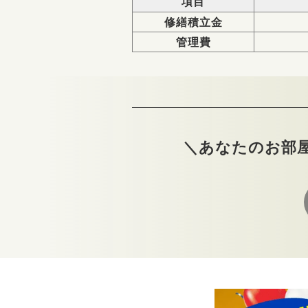
項目
修繕積立金
管理費
＼あなたのお部