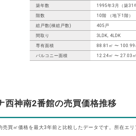
築年数
1995年3月（築31
階数
10階 （地下1階）
総戸数(棟総戸数)
405戸
間取り
3LDK, 4LDK
専有面積
88.81㎡ 〜 100.9
バルコニー面積
12.24㎡ 〜 27.03
ナ西神南2番館の
売買価格推移
均売買㎡価格を最大
3
年前と比較したデータです。所在エリ