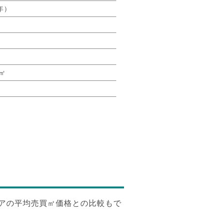
年）
9㎡
㎡
アの平均売買㎡価格との比較もで