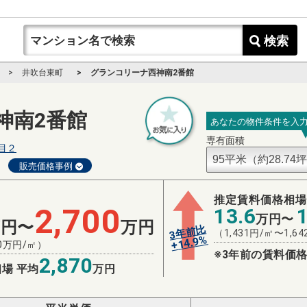
検索
井吹台東町
グランコリーナ西神南2番館
神南2番館
あなたの物件条件を入
専有面積
目２
販売価格事例
推定賃料価格相
2,700
13.6
万円〜
万円〜
万円
3年前比
（
1,431
円/㎡〜
1,64
%
14.9
+
0
万円/㎡）
※3年前の賃料価格
2,870
場 平均
万円