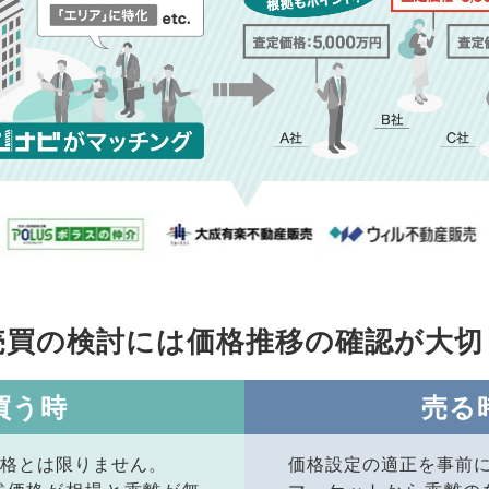
売買の検討には価格推移の
確認が大切
買う時
売る
格とは限りません。
価格設定の適正を事前