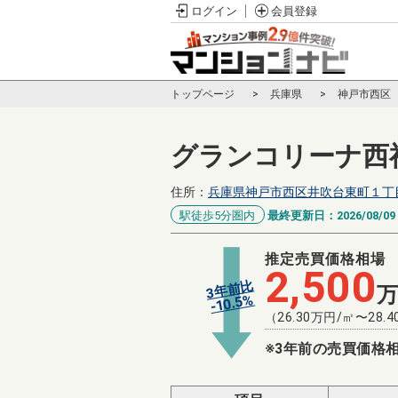
ログイン
会員登録
トップページ
兵庫県
神戸市西区
グランコリーナ西
住所：
兵庫県神戸市西区井吹台東町１丁
駅徒歩5分圏内
最終更新日：
2026/08/09
推定売買価格相場
2,500
3年前比
%
10.5
-
（
26.30
万円/㎡〜
28.4
※3年前の売買価格相