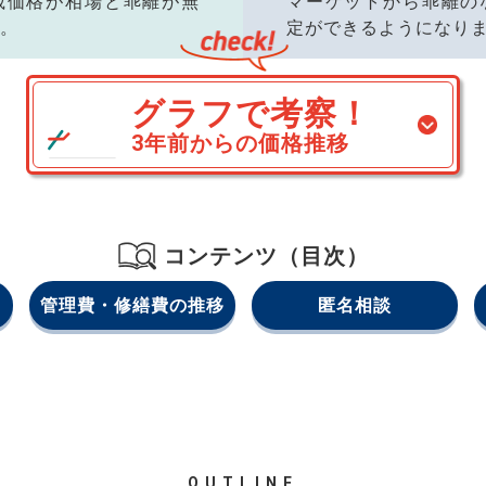
載価格が相場と乖離が無
マーケットから乖離の
。
定ができるようになり
グラフで考察！
3年前からの価格推移
コンテンツ（目次）
管理費・修繕費の推移
匿名相談
OUTLINE