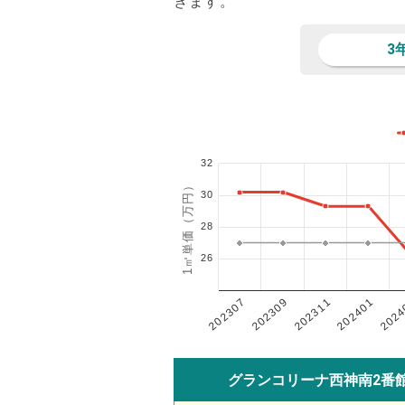
きます。
3
32
1㎡単価（万円）
30
28
26
202401
202307
202311
2024
202309
グランコリーナ西神南2番