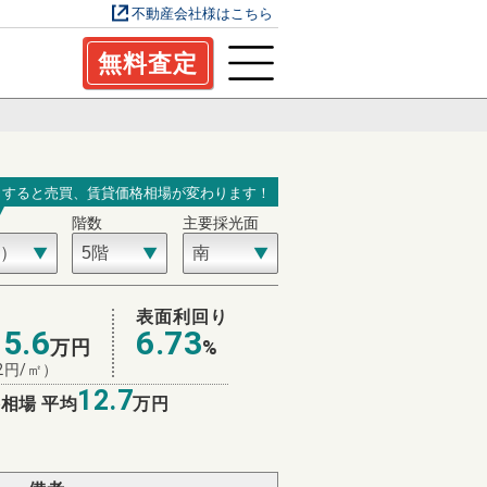
不動産会社様はこちら
無料査定
力すると売買、賃貸価格相場が変わります！
階数
主要採光面
場
表面利回り
15.6
6.73
万円
%
2
円/㎡）
12.7
相場 平均
万円