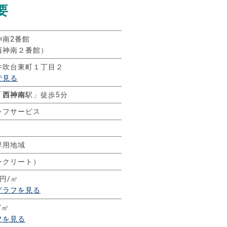
要
神南2番館
西神南２番館）
井吹台東町１丁目２
で見る
「
西神南
駅」徒歩5分
レフサービス
専用地域
ンクリート）
9円/㎡
グラフを見る
/㎡
フを見る