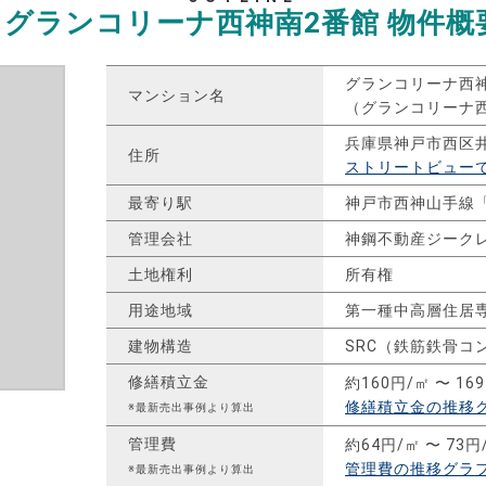
グランコリーナ西神南2番館
物件概
グランコリーナ西
マンション名
（グランコリーナ
兵庫県神戸市西区
住所
ストリートビュー
最寄り駅
神戸市西神山手線
管理会社
神鋼不動産ジーク
土地権利
所有権
用途地域
第一種中高層住居
建物構造
SRC（鉄筋鉄骨コ
修繕積立金
約160円/㎡ 〜 16
修繕積立金の推移
※最新売出事例より算出
管理費
約64円/㎡ 〜 73円
管理費の推移グラ
※最新売出事例より算出