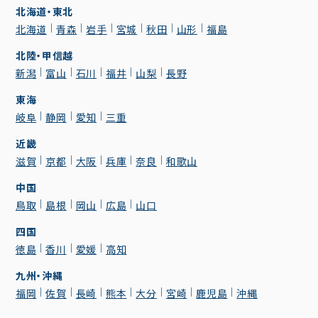
北海道・東北
北海道
青森
岩手
宮城
秋田
山形
福島
北陸・甲信越
新潟
富山
石川
福井
山梨
長野
東海
岐阜
静岡
愛知
三重
近畿
滋賀
京都
大阪
兵庫
奈良
和歌山
中国
鳥取
島根
岡山
広島
山口
四国
徳島
香川
愛媛
高知
九州・沖縄
福岡
佐賀
長崎
熊本
大分
宮崎
鹿児島
沖縄