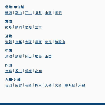
北陸・甲信越
新潟
富山
石川
福井
山梨
長野
東海
岐阜
静岡
愛知
三重
近畿
滋賀
京都
大阪
兵庫
奈良
和歌山
中国
鳥取
島根
岡山
広島
山口
四国
徳島
香川
愛媛
高知
九州・沖縄
福岡
佐賀
長崎
熊本
大分
宮崎
鹿児島
沖縄