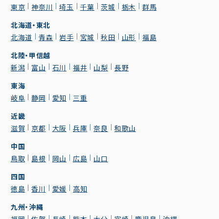
東京
神奈川
埼玉
千葉
茨城
栃木
群馬
北海道・東北
北海道
青森
岩手
宮城
秋田
山形
福島
北陸・甲信越
新潟
富山
石川
福井
山梨
長野
東海
岐阜
静岡
愛知
三重
近畿
滋賀
京都
大阪
兵庫
奈良
和歌山
中国
鳥取
島根
岡山
広島
山口
四国
徳島
香川
愛媛
高知
九州・沖縄