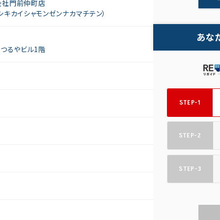
会社門前仲町店
シキカイシャモンゼンナカマチテン）
あな
 つるやビル1階
STEP-1
STEP-2
STEP-3