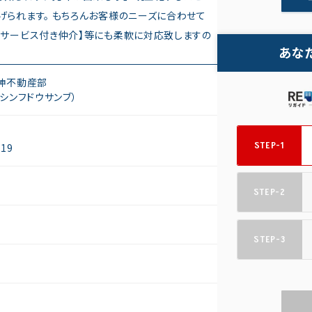
げられます。 もちろんお客様のニーズに合わせて
ムサービス付き仲介】等にも柔軟に対応致しますの
あな
神不動産部
シンフドウサンブ）
STEP-1
19
STEP-2
STEP-3