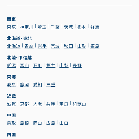
関東
東京
神奈川
埼玉
千葉
茨城
栃木
群馬
北海道・東北
北海道
青森
岩手
宮城
秋田
山形
福島
北陸・甲信越
新潟
富山
石川
福井
山梨
長野
東海
岐阜
静岡
愛知
三重
近畿
滋賀
京都
大阪
兵庫
奈良
和歌山
中国
鳥取
島根
岡山
広島
山口
四国