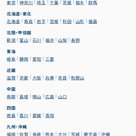
東京
神奈川
埼玉
千葉
茨城
栃木
群馬
北海道・東北
北海道
青森
岩手
宮城
秋田
山形
福島
北陸・甲信越
新潟
富山
石川
福井
山梨
長野
東海
岐阜
静岡
愛知
三重
近畿
滋賀
京都
大阪
兵庫
奈良
和歌山
中国
鳥取
島根
岡山
広島
山口
四国
徳島
香川
愛媛
高知
九州・沖縄
福岡
佐賀
長崎
熊本
大分
宮崎
鹿児島
沖縄