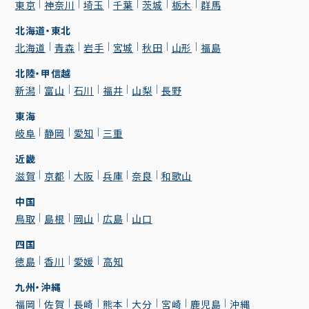
東京
神奈川
埼玉
千葉
茨城
栃木
群馬
北海道・東北
北海道
青森
岩手
宮城
秋田
山形
福島
北陸・甲信越
新潟
富山
石川
福井
山梨
長野
東海
岐阜
静岡
愛知
三重
近畿
滋賀
京都
大阪
兵庫
奈良
和歌山
中国
鳥取
島根
岡山
広島
山口
四国
徳島
香川
愛媛
高知
九州・沖縄
福岡
佐賀
長崎
熊本
大分
宮崎
鹿児島
沖縄