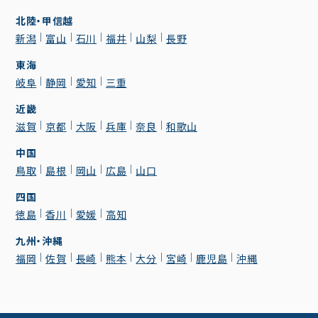
北陸・甲信越
新潟
富山
石川
福井
山梨
長野
東海
岐阜
静岡
愛知
三重
近畿
滋賀
京都
大阪
兵庫
奈良
和歌山
中国
鳥取
島根
岡山
広島
山口
四国
徳島
香川
愛媛
高知
九州・沖縄
福岡
佐賀
長崎
熊本
大分
宮崎
鹿児島
沖縄