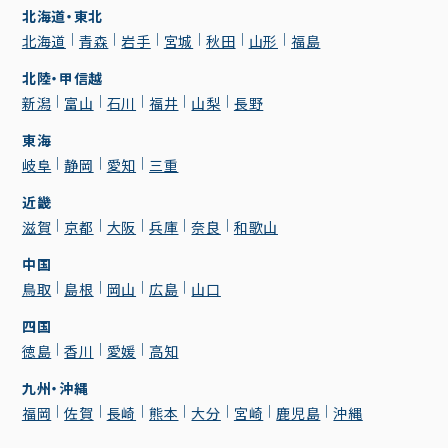
北海道・東北
北海道
青森
岩手
宮城
秋田
山形
福島
北陸・甲信越
新潟
富山
石川
福井
山梨
長野
東海
岐阜
静岡
愛知
三重
近畿
滋賀
京都
大阪
兵庫
奈良
和歌山
中国
鳥取
島根
岡山
広島
山口
四国
徳島
香川
愛媛
高知
九州・沖縄
福岡
佐賀
長崎
熊本
大分
宮崎
鹿児島
沖縄