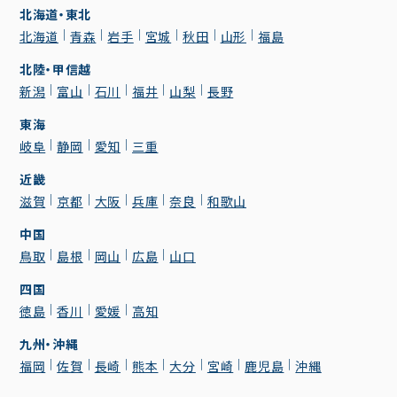
北海道・東北
北海道
青森
岩手
宮城
秋田
山形
福島
北陸・甲信越
新潟
富山
石川
福井
山梨
長野
東海
岐阜
静岡
愛知
三重
近畿
滋賀
京都
大阪
兵庫
奈良
和歌山
中国
鳥取
島根
岡山
広島
山口
四国
徳島
香川
愛媛
高知
九州・沖縄
福岡
佐賀
長崎
熊本
大分
宮崎
鹿児島
沖縄