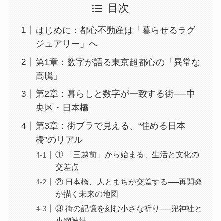
目次
はじめに：都心不動産は「暮らせるラグ
ジュアリー」へ
第1章：数字が語る東京超都心の「異常な
高騰」
第2章：暮らしと数字が一致する街──中
央区・日本橋
第3章：街ブラで見える、“住める日本
橋”のリアル
① 「三越前」から始まる、生活と文化の
交差点
② 日本橋、人とまちが交差する──再開発
が描く未来の地図
③ 街の記憶を刻む小さな祈り──兜神社と
小網神社