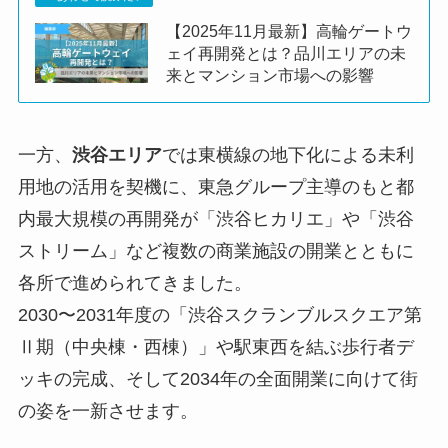
【2025年11月最新】高輪ゲートウ
ェイ再開発とは？品川エリアの未
来とマンション市場への影響
一方、
渋谷エリア
では東横線の地下化による未利
用地の活用を契機に、東急グループ主導のもと都
内最大規模の再開発が「渋谷ヒカリエ」や「渋谷
ストリーム」など複数の商業施設の開業とともに
各所で進められてきました。
2030〜2031年度の「渋谷スクランブルスクエア第
Ⅱ期（中央棟・西棟）」や駅東西を結ぶ歩行者デ
ッキの完成、そして2034年の全面開業に向けて街
の姿を一新させます。