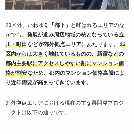
23区外、いわゆる
「都下」
と呼ばれるエリアのな
かでも、
発展が進み周辺地域の核となっている
立
川・町田
などが郊外拠点エリア
にあたります。
23
区内からは大きく離れているものの、新宿などの
都内主要駅にアクセスしやすい割にマンション価
格が割安
なため、都内のマンション価格高騰によ
り近年需要が高まってきています。
郊外拠点エリアにおける現在の主な再開発プロジ
ェクトは以下の通りです。