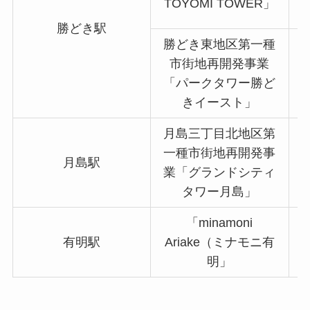
TOYOMI TOWER」
勝どき駅
勝どき東地区第一種
市街地再開発事業
「パークタワー勝ど
きイースト」
月島三丁目北地区第
一種市街地再開発事
月島駅
約
業「グランドシティ
タワー月島」
「minamoni
有明駅
Ariake（ミナモニ有
明」