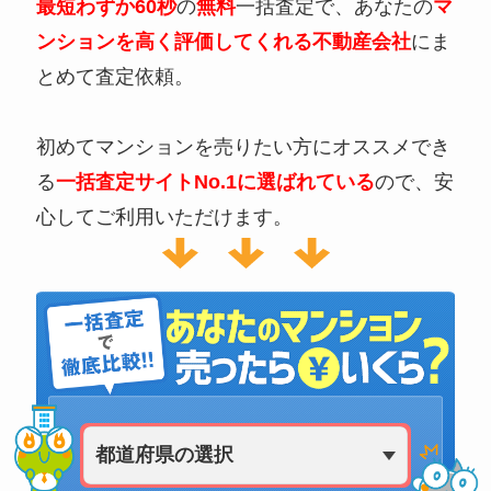
最短わずか60秒
の
無料
一括査定で、あなたの
マ
ンションを高く評価してくれる不動産会社
にま
とめて査定依頼。
初めてマンションを売りたい方にオススメでき
る
一括査定サイトNo.1に選ばれている
ので、安
心してご利用いただけます。