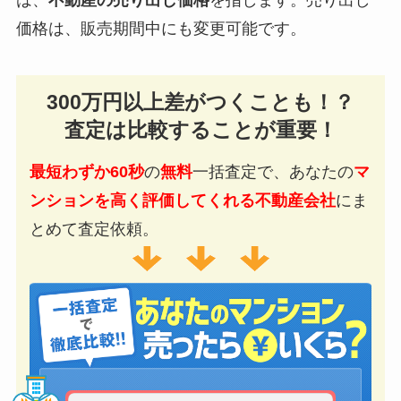
は、
不動産の売り出し価格
を指します。売り出し
価格は、販売期間中にも変更可能です。
300万円以上差がつくことも！？
査定は比較することが重要！
最短わずか60秒
の
無料
一括査定で、あなたの
マ
ンションを高く評価してくれる不動産会社
にま
とめて査定依頼。