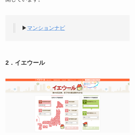
▶
マンションナビ
2．イエウール