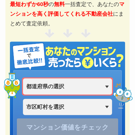
最短わずか60秒
の
無料
一括査定で、あなたの
マ
ンションを高く評価してくれる不動産会社
にま
とめて査定依頼。