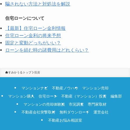
騙されない方法と対処法を解説
住宅ローンについて
【最新】住宅ローン金利情報
住宅ローン金利の将来予想
固定と変動どっちがいい？
ローンを組む時の諸費用はどれくらい？
すみかうるトップ
投資
マンションナビ
不動産ノウハウ
マンション売却
マンション購入
住宅ローン
不動産（マンション）投資
編集部
マンションの売却体験談
市況調査
専門家取材
不動産会社突撃取材
無料ダウンロード
運営会社
不動産お悩み相談室