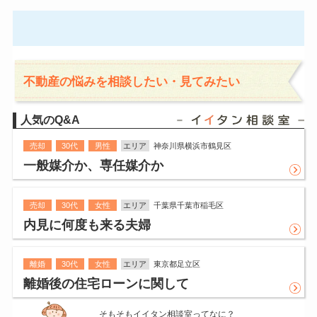
不動産の悩みを相談したい・見てみたい
人気のQ&A
売却
30代
男性
エリア
神奈川県横浜市鶴見区
一般媒介か、専任媒介か
売却
30代
女性
エリア
千葉県千葉市稲毛区
内見に何度も来る夫婦
離婚
30代
女性
エリア
東京都足立区
離婚後の住宅ローンに関して
そもそもイイタン相談室ってなに？