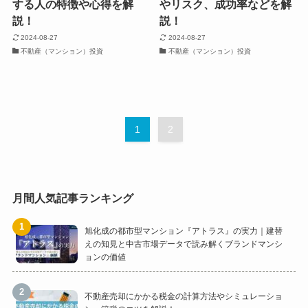
する人の特徴や心得を解
やリスク、成功率などを解
説！
説！
2024-08-27
2024-08-27
不動産（マンション）投資
不動産（マンション）投資
1
2
月間人気記事ランキング
旭化成の都市型マンション『アトラス』の実力｜建替
えの知見と中古市場データで読み解くブランドマンシ
ョンの価値
不動産売却にかかる税金の計算方法やシミュレーショ