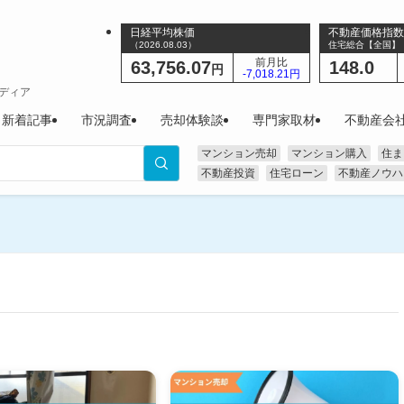
日経平均株価
不動産価格指
（2026.08.03）
住宅総合【全国】（2
前月比
63,756.07
148.0
円
-7,018.21円
ディア
新着記事
市況調査
売却体験談
専門家取材
不動産会
マンション売却
マンション購入
住ま
不動産投資
住宅ローン
不動産ノウハ