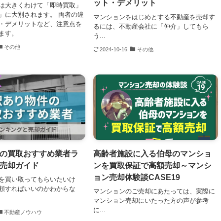
ット・デメリット
は大きくわけて「即時買取」
」に大別されます。 両者の違
マンションをはじめとする不動産を売却す
・デメリットなど、注意点を
るには、不動産会社に「仲介」してもら
ます。
う...
その他
2024-10-16
その他
の買取おすすめ業者ラ
高齢者施設に入る伯母のマンショ
売却ガイド
ンを買取保証で高額売却～マンシ
ョン売却体験談CASE19
を買い取ってもらいたいけ
頼すればいいのかわからな
マンションのご売却にあたっては、実際に
マンション売却にいたった方の声が参考
に...
不動産ノウハウ