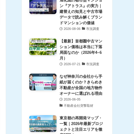
旭化成の都市型マンショ
ン『アトラス』の実力｜
建替えの知見と中古市場
データで読み解くブラン
ドマンションの価値
2026-08-06
市況調査
【最新】首都圏中古マン
ション価格は本当に下落
局面なのか（2026年4~6
月）
2026-07-21
市況調査
なぜ神奈川の会社から手
紙が届くのか？きらめき
不動産が全国の地方物件
オーナーに選ばれる理由
2026-06-05
不動産会社突撃取材
東京都の再開発マップ・
一覧｜2026年最新プロジ
ェクトと注目エリアを徹