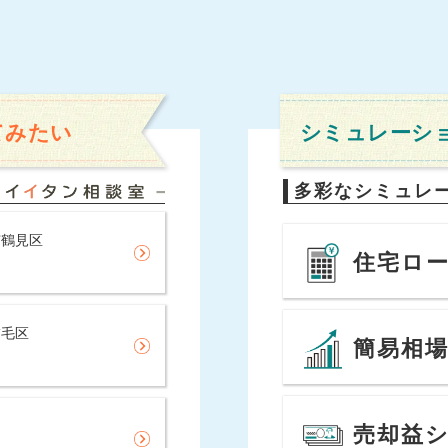
てみたい
シミュレーシ
多彩なシミュレ
市鶴見区
住宅ロ
稲毛区
簡易相
売却益