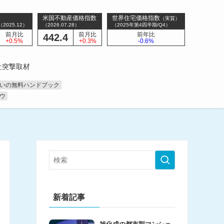
数
米国不動産価格指数
世界住宅価格指数
（実質）
025.12）
（2026.07.28）
（2025年第4四半期/Q4）
前月比
前月比
前年比
442.4
+0.5%
+0.3%
-0.6%
社突撃取材
いの無料ハンドブック
ウ
新着記事