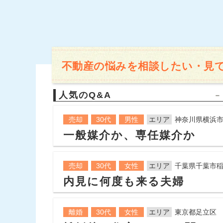
不動産の悩みを相談したい・見
人気のQ&A
売却
30代
男性
エリア
神奈川県横浜
一般媒介か、専任媒介か
売却
30代
女性
エリア
千葉県千葉市
内見に何度も来る夫婦
離婚
30代
女性
エリア
東京都足立区