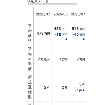
◇売買データ
2026/07
2026/06
2025/07
平
483
513
万円
万円
均
473
万円
-10
-40
万円
万円
価
⬇
⬇
格
平
均
㎡
7
7
7
万円/㎡
万円
万円
単
価
新
規
3
件
登
2
2
件
件
-1
⬇
件
録
数