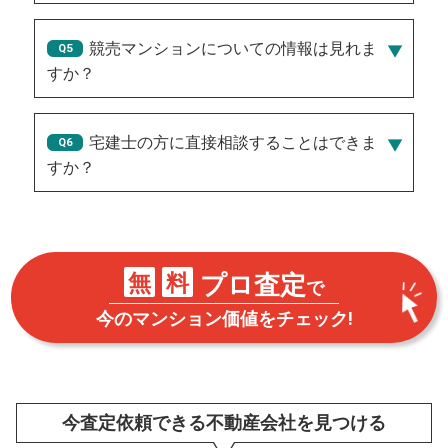
競売マンションについての情報は見れま
すか？
宅建士の方に直接相談することはできま
すか？
無
料
プロ査定
で
今のマンション価値をチェック!
NEW!
今査定依頼できる不動産会社を見つける
NEW!