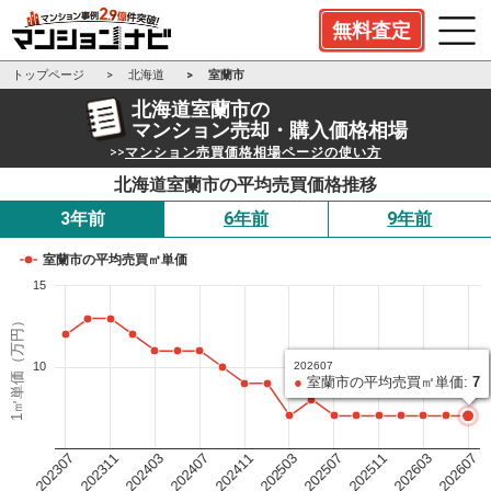
無料査定
トップページ
北海道
室蘭市
北海道室蘭市の
マンション売却・購入価格相場
>>
マンション売買価格相場ページの使い方
北海道室蘭市の平均売買価格推移
3年前
6年前
9年前
室蘭市の平均売買㎡単価
15
1㎡単価（万円）
10
202607
●
室蘭市の平均売買㎡単価:
7
202503
202411
202407
202403
202311
202307
202607
202603
202511
202507