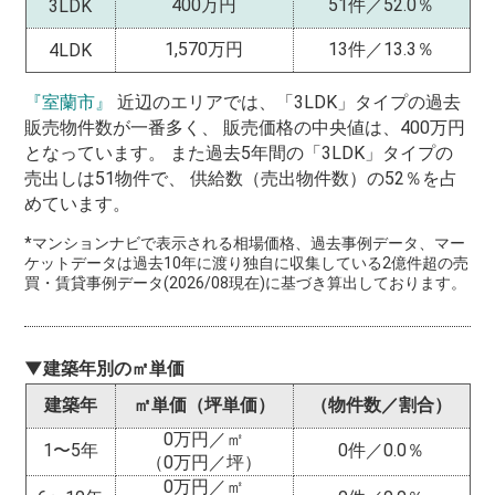
400万円
51件／52.0％
3LDK
1,570万円
13件／13.3％
4LDK
『室蘭市』
近辺のエリアでは、「3LDK」タイプの過去
販売物件数が一番多く、 販売価格の中央値は、400万円
となっています。 また過去5年間の「3LDK」タイプの
売出しは51物件で、 供給数（売出物件数）の52％を占
めています。
*マンションナビで表示される相場価格、過去事例データ、マー
ケットデータは過去10年に渡り独自に収集している2億件超の売
買・賃貸事例データ(2026/08現在)に基づき算出しております。
▼建築年別の㎡単価
建築年
㎡単価（坪単価）
（物件数／割合）
0万円／㎡
1〜5年
0件／0.0％
（0万円／坪）
0万円／㎡