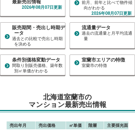
最新売出情報
前月、前年と比べて物件傾
2026年08月07日更新
向がわかる
2026年08月07日更新
販売期間・売出し時期デ
流通量データ
ータ
過去の流通量と月平均流通
過去との比較で売出し時期
量
を決める
条件別価格変動データ
室蘭市エリアの特徴
間取り別販売価格、築年数
室蘭市の特徴
別㎡単価がわかる
北海道室蘭市の
マンション最新売出情報
売出年月
売出価格
㎡単価
階層
主要採光面