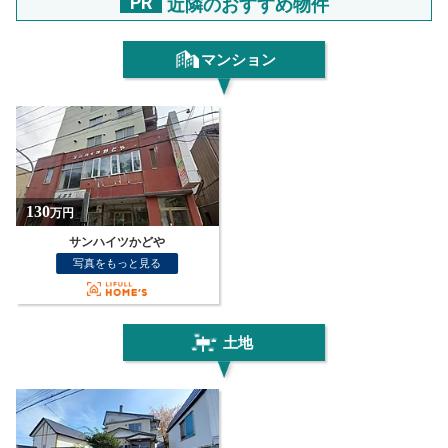
PR
近隣のおすすめ物件
マンション
130
万円
サンハイツかどや
写真をもっと見る
土地