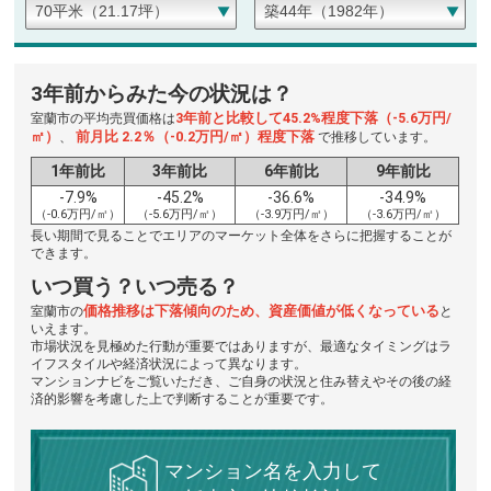
3年前からみた今の状況は？
3年前と比較して45.2%程度下落（-5.6万円/
室蘭市の平均売買価格は
㎡）
前月比 2.2％（-0.2万円/㎡）程度下落
、
で推移しています。
1年前比
3年前比
6年前比
9年前比
-7.9%
-45.2%
-36.6%
-34.9%
（-0.6万円/㎡）
（-5.6万円/㎡）
（-3.9万円/㎡）
（-3.6万円/㎡）
長い期間で見ることでエリアのマーケット全体をさらに把握することが
できます。
いつ買う？いつ売る？
価格推移は下落傾向のため、資産価値が低くなっている
室蘭市の
と
いえます。
市場状況を見極めた行動が重要ではありますが、最適なタイミングはラ
イフスタイルや経済状況によって異なります。
マンションナビをご覧いただき、ご自身の状況と住み替えやその後の経
済的影響を考慮した上で判断することが重要です。
マンション名を入力して