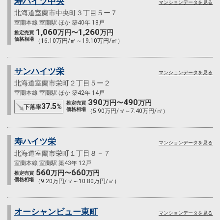
寿ハイツ中央
マンションデータを見る
北海道室蘭市中央町３丁目５ー７
室蘭本線 室蘭駅 ほか 築40年 18戸
1,060
1,260
万円〜
万円
推定売買
価格相場
（16.10万円/㎡～19.10万円/㎡）
サンハイツ栄
マンションデータを見る
北海道室蘭市栄町２丁目５ー２
室蘭本線 室蘭駅 ほか 築42年 14戸
390
490
万円〜
万円
推定売買
37.5
%
下落率
価格相場
（5.90万円/㎡～7.40万円/㎡）
寿ハイツ栄
マンションデータを見る
北海道室蘭市栄町１丁目８－７
室蘭本線 室蘭駅 築43年 12戸
560
660
万円〜
万円
推定売買
価格相場
（9.20万円/㎡～10.80万円/㎡）
オーシャンビュー東町
マンションデータを見る