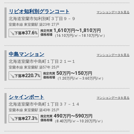
リビオ知利別グランコート
マンションデータを見る
北海道室蘭市知利別町３丁目９－９
室蘭本線 東室蘭駅 築23年 27戸
1,610
1,810
万円〜
万円
推定売買
37.6
%
下落率
価格相場
（16.10万円/㎡～18.10万円/㎡）
中島マンション
マンションデータを見る
北海道室蘭市中島町１丁目２１ー１
室蘭本線 東室蘭駅 築57年 25戸
50
150
万円〜
万円
推定売買
220.7
%
下落率
価格相場
（1.20万円/㎡～3.60万円/㎡）
シャインポート
マンションデータを見る
北海道室蘭市中島町１丁目３７－１４
室蘭本線 東室蘭駅 築43年 25戸
490
590
万円〜
万円
推定売買
27.3
%
下落率
価格相場
（8.40万円/㎡～10.20万円/㎡）