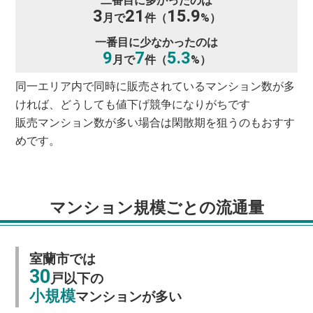
二番目に多かったのは
3
21
15.9
月で
件（
%）
一番目に少なかったのは
9
7
5.3
月で
件（
%）
同一エリア内で同時に販売されているマンション数が多
ければ、どうしても値下げ競争になりがちです
販売マンション数が多い場合は閑散期を狙うのもおすす
めです。
マンション規模ごとの流通量
室蘭市では
30
戸以下の
小規模
マンションが多い