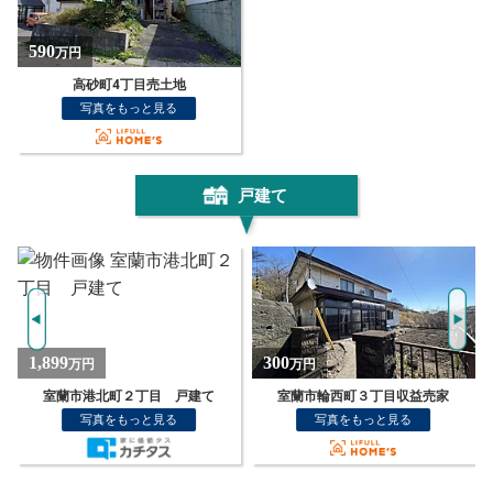
590
万円
高砂町4丁目売土地
写真をもっと見る
戸建て
300
1,329
万円
万円
室蘭市輪西町３丁目収益売家
室蘭市白鳥台４丁目 戸建て
写真をもっと見る
写真をもっと見る