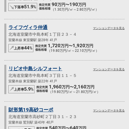
90
190
万円〜
万円
推定売買
51.9
%
下落率
価格相場
（1.30万円/㎡～2.80万円/㎡）
ライフヴィラ仲通
マンションデータを見る
北海道室蘭市中島本町１丁目２３－４
室蘭本線 東室蘭駅 築28年 41戸
1,720
1,920
万円〜
万円
推定売買
44
%
上昇率
価格相場
（19.80万円/㎡～22.10万円/㎡）
リビオ中島シルフォート
マンションデータを見る
北海道室蘭市中島本町３丁目１１－５
室蘭本線 東室蘭駅 築22年 41戸
1,960
2,160
万円〜
万円
推定売買
5.9
%
上昇率
価格相場
（19.80万円/㎡～21.80万円/㎡）
財形第19高砂コーポ
マンションデータを見る
北海道室蘭市高砂町２丁目３１－２３
室蘭本線 鷲別駅 築43年 40戸
540
640
万円〜
万円
推定売買