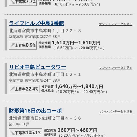
7.7
%
下落率
価格相場
（8.10万円/㎡～9.60万円/㎡）
ライフヒルズ中島3番館
マンションデータを見る
北海道室蘭市中島本町１丁目２２－３
室蘭本線 東室蘭駅 築27年 38戸
1,610
1,810
万円〜
万円
推定売買
0.9
%
上昇率
価格相場
（18.50万円/㎡～20.80万円/㎡）
リビオ中島ビュータワー
マンションデータを見る
北海道室蘭市中島本町３丁目１２－１
室蘭本線 東室蘭駅 築24年 38戸
1,640
1,840
万円〜
万円
推定売買
22.4
%
上昇率
価格相場
（18.20万円/㎡～20.40万円/㎡）
財形第16日の出コーポ
マンションデータを見る
北海道室蘭市日の出町２丁目４－３６
築38年 31戸
360
460
万円〜
万円
推定売買
105.1
%
下落率
価格相場
（6.20万円/㎡～7.90万円/㎡）