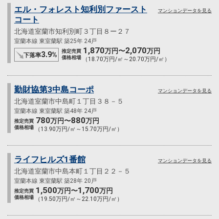
エル・フォレスト知利別ファースト
マンションデータを見る
コート
北海道室蘭市知利別町３丁目８ー２７
室蘭本線 東室蘭駅 築25年 24戸
1,870
2,070
万円〜
万円
推定売買
3.9
%
下落率
価格相場
（18.70万円/㎡～20.70万円/㎡）
勤財協第3中島コーポ
マンションデータを見る
北海道室蘭市中島町１丁目３８－５
室蘭本線 東室蘭駅 築48年 24戸
780
880
万円〜
万円
推定売買
価格相場
（13.90万円/㎡～15.70万円/㎡）
ライフヒルズ1番館
マンションデータを見る
北海道室蘭市中島本町１丁目２２－５
室蘭本線 東室蘭駅 築28年 20戸
1,500
1,700
万円〜
万円
推定売買
価格相場
（19.50万円/㎡～22.10万円/㎡）