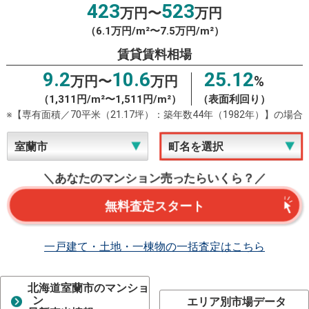
423
523
万円〜
万円
（6.1万円/m²〜7.5万円/m²）
賃貸賃料相場
9.2
10.6
25.12
万円〜
万円
%
（1,311円/m²〜1,511円/m²）
（表面利回り）
※【専有面積／70平米（21.17坪）：築年数44年（1982年）】の場合
＼あなたのマンション売ったらいくら？／
無料査定スタート
一戸建て・土地・一棟物の一括査定はこちら
北海道室蘭市のマンショ
ン
エリア別市場データ