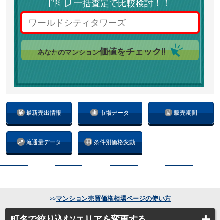
一括査定で比較検討！！
価値をチェック!!
あなたのマンション
最新売出情報
市場データ
販売期間
流通量データ
条件別価格変動
>>
マンション売買価格相場ページの使い方
町名で絞り込む/エリアを変更する