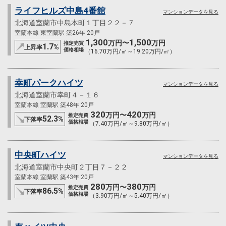
ライフヒルズ中島4番館
マンションデータを見る
北海道室蘭市中島本町１丁目２２－７
室蘭本線 東室蘭駅 築26年 20戸
1,300
1,500
万円〜
万円
推定売買
1.7
%
上昇率
価格相場
（16.70万円/㎡～19.20万円/㎡）
幸町パークハイツ
マンションデータを見る
北海道室蘭市幸町４－１６
室蘭本線 室蘭駅 築48年 20戸
320
420
万円〜
万円
推定売買
52.3
%
下落率
価格相場
（7.40万円/㎡～9.80万円/㎡）
中央町ハイツ
マンションデータを見る
北海道室蘭市中央町２丁目７－２２
室蘭本線 室蘭駅 築43年 20戸
280
380
万円〜
万円
推定売買
86.5
%
下落率
価格相場
（3.90万円/㎡～5.40万円/㎡）