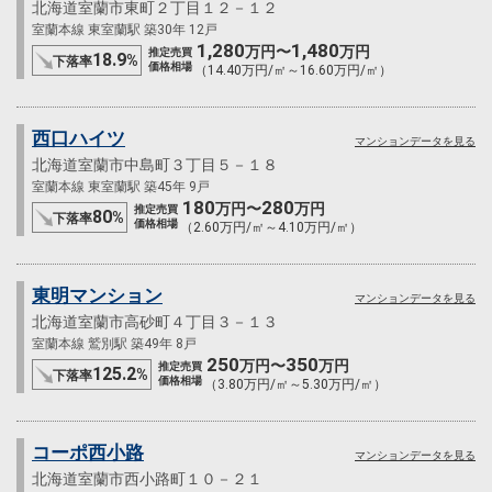
北海道室蘭市東町２丁目１２－１２
室蘭本線 東室蘭駅 築30年 12戸
1,280
1,480
万円〜
万円
推定売買
18.9
%
下落率
価格相場
（14.40万円/㎡～16.60万円/㎡）
西口ハイツ
マンションデータを見る
北海道室蘭市中島町３丁目５－１８
室蘭本線 東室蘭駅 築45年 9戸
180
280
万円〜
万円
推定売買
80
%
下落率
価格相場
（2.60万円/㎡～4.10万円/㎡）
東明マンション
マンションデータを見る
北海道室蘭市高砂町４丁目３－１３
室蘭本線 鷲別駅 築49年 8戸
250
350
万円〜
万円
推定売買
125.2
%
下落率
価格相場
（3.80万円/㎡～5.30万円/㎡）
コーポ西小路
マンションデータを見る
北海道室蘭市西小路町１０－２１