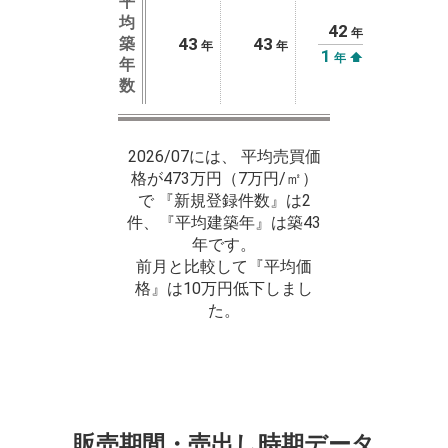
平
均
42
年
築
43
43
年
年
1
⬆
年
年
数
2026/07には、 平均売買価
格が473万円（7万円/㎡）
で 『新規登録件数』は2
件、『平均建築年』は築43
年です。
前月と比較して『平均価
格』は10万円低下しまし
た。
販売期間・売出し時期データ