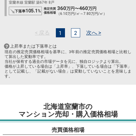
室蘭本線 室蘭駅 築67年 8戸
360
460
万円〜
万円
推定売買
105.1
%
下落率
価格相場
（6.10万円/㎡～7.80万円/㎡）
< 戻る
次へ >
1
2
上昇率または下落率とは
現在の推定売買価格相場を基準に、3年前の推定売買価格相場と比較し
て算出した変動率です。
当社が保有する過去の市場データを元に、独自ロジックより算出。
価格が上昇している場合は「上昇率」、下落している場合は「下落率」
として記載し、「記載がない場合」は変動していないことを意味しま
す。
北海道室蘭市の
マンション売却・購入価格相場
売買価格相場