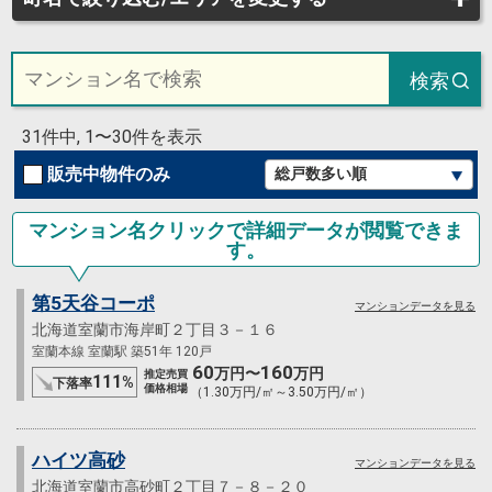
検索
31件中, 1〜30件を表示
販売中物件のみ
マンション名クリックで詳細データが閲覧できま
す。
第5天谷コーポ
マンションデータを見る
北海道室蘭市海岸町２丁目３－１６
室蘭本線 室蘭駅 築51年 120戸
60
160
万円〜
万円
推定売買
111
%
下落率
価格相場
（1.30万円/㎡～3.50万円/㎡）
ハイツ高砂
マンションデータを見る
北海道室蘭市高砂町２丁目７－８－２０