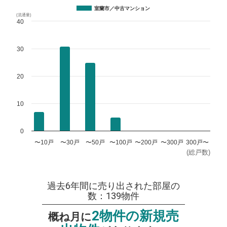
室蘭市／中古マンション
(流通量)
40
30
20
10
0
〜10戸
〜30戸
〜50戸
〜100戸
〜200戸
〜300戸
300戸〜
(総戸数)
過去6年間に売り出された部屋の
数：139物件
2物件の新規売
概ね月に