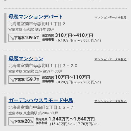
母恋マンションデパート
マンションデータを見る
北海道室蘭市母恋北町１丁目２
室蘭本線 母恋駅 築51年 30戸
310
410
万円〜
万円
推定売買
109.5
%
下落率
価格相場
（6.10万円/㎡～8.00万円/㎡）
母恋マンション
マンションデータを見る
北海道室蘭市母恋北町１丁目２－２０
室蘭本線 室蘭駅 ほか 築59年 30戸
10
110
万円〜
万円
推定売買
159.7
%
下落率
価格相場
（0.20万円/㎡～2.20万円/㎡）
ガーデンハウスラモード中島
マンションデータを見る
北海道室蘭市中島町２丁目１５－７
室蘭本線 東室蘭駅 築28年 27戸
1,340
1,540
万円〜
万円
推定売買
28
%
下落率
価格相場
（15.40万円/㎡～17.70万円/㎡）