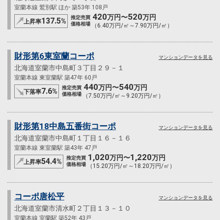
室蘭本線 鷲別駅 ほか 築53年 108戸
420
520
万円〜
万円
推定売買
137.5
%
上昇率
価格相場
（6.40万円/㎡～7.90万円/㎡）
財形第6東室蘭コーポ
マンションデータを見る
北海道室蘭市中島町３丁目２９－１
室蘭本線 東室蘭駅 築47年 60戸
440
540
万円〜
万円
推定売買
7.6
%
下落率
価格相場
（7.50万円/㎡～9.20万円/㎡）
財形第18中島五番街コーポ
マンションデータを見る
北海道室蘭市中島町１丁目１６－１６
室蘭本線 東室蘭駅 築43年 47戸
1,020
1,220
万円〜
万円
推定売買
54.4
%
上昇率
価格相場
（15.20万円/㎡～18.20万円/㎡）
コーポ唐松平
マンションデータを見る
北海道室蘭市清水町２丁目１３－１０
室蘭本線 室蘭駅 築52年 43戸