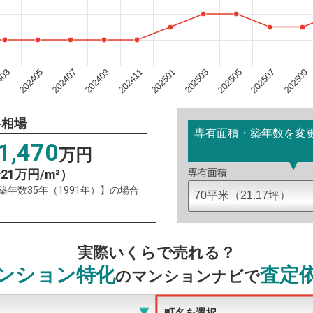
202501
403
202505
202407
202509
202411
202503
202405
202507
202409
格相場
専有面積・築年数を変
1,470
万円
〜21万円/m²）
専有面積
：築年数35年（1991年）】の場合
実際いくらで売れる？
ンション特化
査定
のマンションナビで