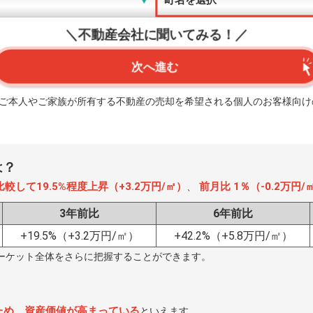
＼不動産会社に聞いてみる！／
次へ進む
、ご本人やご家族が所有する不動産の売却を希望される個人のお客様向け
は？
較して19.5%程度上昇（+3.2万円/㎡）
前月比 1％（-0.2万円
、
3年前比
6年前比
+19.5%
（+3.2万円/㎡）
+42.2%
（+5.8万円/㎡）
ーケット全体をさらに把握することができます。
ため、資産価値が高まっている
といえます。