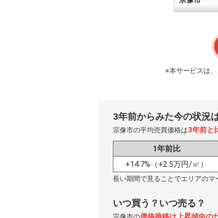
※本サービスは
3年前からみた今の状況
3年前と比
宗像市の平均売買価格は
1年前比
+14.7%
（+2.5万円/㎡）
長い期間で見ることでエリアのマ
いつ買う？いつ売る？
価格推移は上昇傾向の
宗像市の