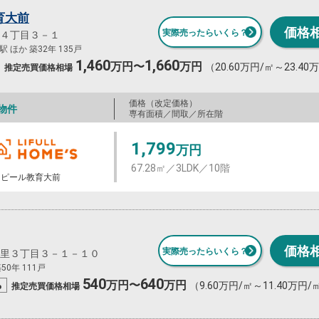
育大前
価格
実際売ったらいくら？
４丁目３－１
 ほか 築32年 135戸
1,460
1,660
万円〜
万円
（20.60万円/㎡～23.40
推定売買
価格相場
価格（改定価格）
物件
専有面積／間取／所在階
1,799
万円
67.28㎡／3LDK／10階
ンピール教育大前
価格
実際売ったらいくら？
里３丁目３－１－１０
0年 111戸
540
640
%
万円〜
万円
（9.60万円/㎡～11.40万円/
推定売買
価格相場