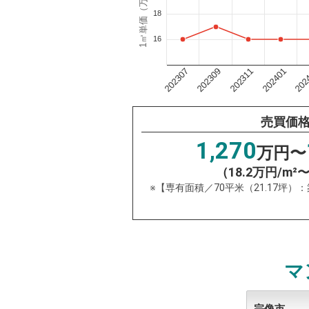
1㎡単価（万円）
18
16
202311
202
202309
202401
202307
売買価
1,270
万円〜
（18.2万円/m²
※【専有面積／70平米（21.17坪）
マ