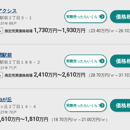
アクシス
価格
実際売ったらいくら？
駅前２丁目３－１
31年 88戸
1,730
1,930
%
万円〜
万円
（23.40万円/㎡～26.1
推定売買
価格相場
間駅前
価格
実際売ったらいくら？
駅前２丁目１８８－２
21年 71戸
2,410
2,610
%
万円〜
万円
（28.70万円/㎡～31.1
推定売買
価格相場
由が丘
価格
実際売ったらいくら？
ヶ丘２丁目１４－４
27年 70戸
,610
1,810
万円〜
万円
（18.70万円/㎡～21.00万円/㎡）