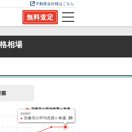
不動産会社様はこちら
無料査定
格相場
年前
宗像市の平均売買㎡単価
202607
●
宗像市の平均売買㎡単価:
20