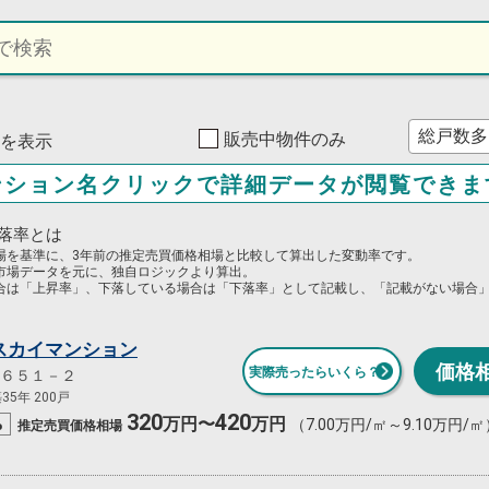
販売中物件のみ
0件を表示
ンション名クリックで詳細データが閲覧できま
落率とは
場を基準に、3年前の推定売買価格相場と比較して算出した変動率です。
市場データを元に、独自ロジックより算出。
合は「上昇率」、下落している場合は「下落率」として記載し、「記載がない場合
スカイマンション
価格
実際売ったらいくら？
６５１－２
5年 200戸
320
420
%
万円〜
万円
（7.00万円/㎡～9.10万円/㎡
推定売買
価格相場