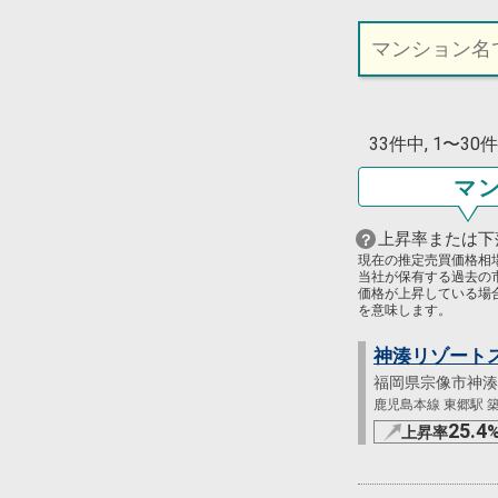
33件中, 1〜3
マ
上昇率または下
現在の推定売買価格相
当社が保有する過去の
価格が上昇している場
を意味します。
神湊リゾート
福岡県宗像市神湊
鹿児島本線 東郷駅 築3
25.4
上昇率