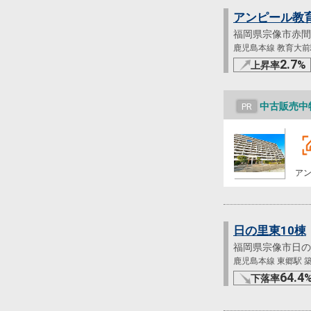
アンピール教
福岡県宗像市赤間
鹿児島本線 教育大前駅
2.7
%
上昇率
中古販売中
PR
ア
日の里東10棟
福岡県宗像市日の
鹿児島本線 東郷駅 築5
64.4
下落率