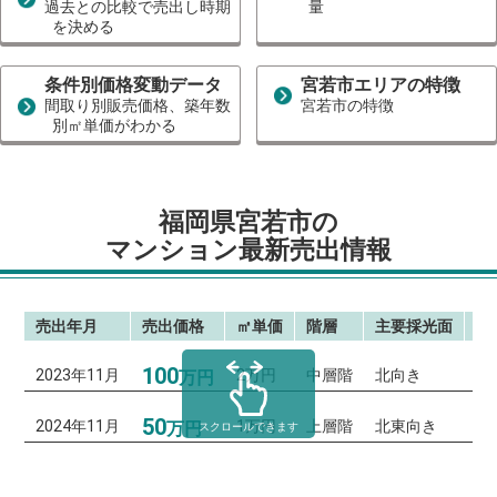
過去との比較で売出し時期
量
を決める
条件別価格変動データ
宮若市エリアの特徴
間取り別販売価格、築年数
宮若市の特徴
別㎡単価がわかる
福岡県宮若市の
マンション最新売出情報
売出年月
売出価格
㎡単価
階層
主要採光面
間
100
2023年11月
2万円
中層階
北向き
2
万円
50
2024年11月
1万円
上層階
北東向き
1
万円
スクロールできます