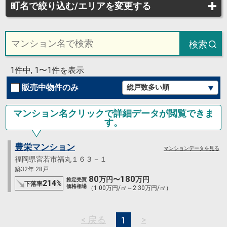
町名で絞り込む/エリアを変更する
検索
1件中, 1〜1件を表示
販売中物件のみ
マンション名クリックで詳細データが閲覧できま
す。
豊栄マンション
マンションデータを見る
福岡県宮若市福丸１６３－１
築32年 28戸
80
180
万円〜
万円
推定売買
214
%
下落率
価格相場
（1.00万円/㎡～2.30万円/㎡）
< 戻る
>
1