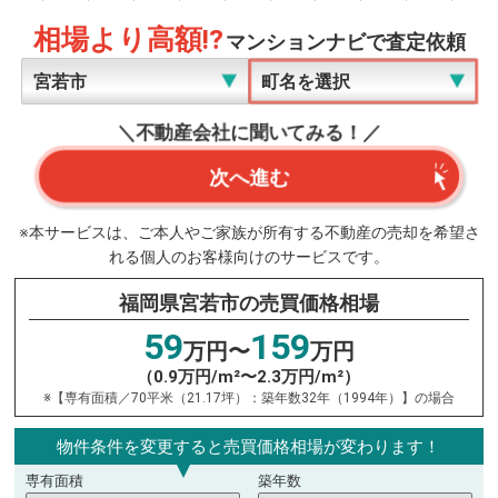
相場より高額!?
マンションナビで査定依頼
＼不動産会社に聞いてみる！／
次へ進む
※本サービスは、ご本人やご家族が所有する不動産の売却を希望さ
れる個人のお客様向けのサービスです。
福岡県宮若市の売買価格相場
59
159
万円〜
万円
（0.9万円/m²〜2.3万円/m²）
※【専有面積／70平米（21.17坪）：築年数32年（1994年）】の場合
物件条件を変更すると売買価格相場が変わります！
専有面積
築年数