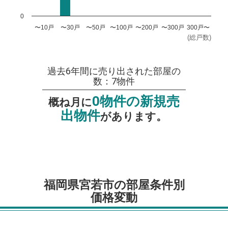
0
〜10戸
〜30戸
〜50戸
〜100戸
〜200戸
〜300戸
300戸〜
(総戸数)
過去6年間に売り出された部屋の
数：7物件
0物件の新規売
概ね月に
出物件
があります。
福岡県宮若市の部屋条件別
価格変動