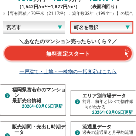
（1,542円/m²〜1,827円/m²）
（表面利回り）
※【専有面積／70平米（21.17坪）：築年数32年（1994年）】の場合
＼あなたのマンション売ったらいくら？／
無料査定スタート
一戸建て・土地・一棟物の一括査定はこちら
福岡県宮若市のマンショ
ン
エリア別市場データ
最新売出情報
前月、前年と比べて物件傾
2026年08月06日更新
向がわかる
2026年08月06日更新
販売期間・売出し時期デ
流通量データ
ータ
過去の流通量と月平均流通