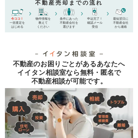
不動産売却までの流れ
今ココ！
物件情報を
条件にあった
申込完了！
最短翌日に
一括査定を
教えて
不動産会社を
確認メール
不動産会社
はじめる
ください
選びます
受信
から連絡
不動産のお困りごとがあるあなたへ
イイタン相談室なら無料・匿名で
不動産相談が可能です。