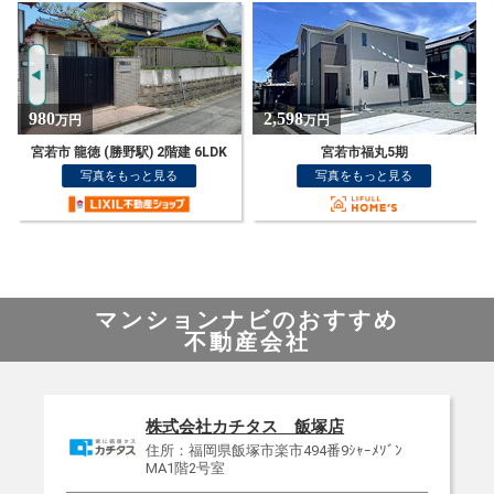
2,598
798
万円
万円
宮若市福丸5期
宮若市 龍徳 (勝野駅) 2階建 5LDK
写真をもっと見る
写真をもっと見る
マンションナビのおすすめ
不動産会社
株式会社カチタス 飯塚店
住所：福岡県飯塚市楽市494番9ｼｬｰﾒｿﾞﾝ
MA1階2号室