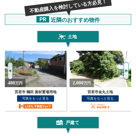
不動産購入を検討している方必見！
PR
近隣のおすすめ物件
土地
2,000
300
万円
万円
宮若市金丸土地
宮若市 金丸 住宅用地
写真をもっと見る
写真をもっと見る
戸建て