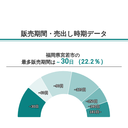
販売期間・売出し時期データ
福岡県宮若市の
30
（22.2％）
最多販売期間は
~
日
~90日
~90日
~120日
~120日
~60日
~60日
~150日
~150日
~30日
~30日
~180日
~180日
181日~
181日~