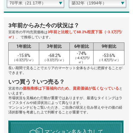
3年前からみた今の状況は？
3年前と比較して68.2%程度下落（-3.3万円/
宮若市の平均売買価格は
㎡）
、 で推移しています。
1年前比
3年前比
6年前比
9年前比
-74%
-15.8%
-68.2%
-53.6%
（-4.4万円/
（-0.3万円/㎡）
（-3.3万円/㎡）
（-1.8万円/㎡）
㎡）
長い期間で見ることでエリアのマーケット全体をさらに把握することが
できます。
いつ買う？いつ売る？
価格推移は下落傾向のため、資産価値が低くなっている
宮若市の
と
いえます。
市場状況を見極めた行動が重要ではありますが、最適なタイミングはラ
イフスタイルや経済状況によって異なります。
マンションナビをご覧いただき、ご自身の状況と住み替えやその後の経
済的影響を考慮した上で判断することが重要です。
マンション名を入力して