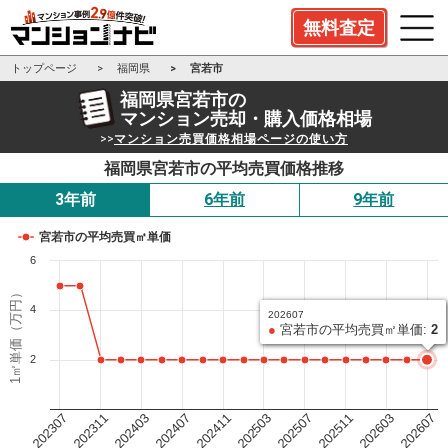
無料査定
トップページ
福岡県
宮若市
福岡県宮若市の
マンション売却・購入価格相場
>>
マンション売買価格相場ページの使い方
福岡県宮若市の平均売買価格推移
3年前
6年前
9年前
宮若市の平均売買㎡単価
6
1㎡単価（万円）
4
202607
●
宮若市の平均売買㎡単価:
2
2
202503
202411
202407
202403
202311
202307
202607
202603
202511
202507