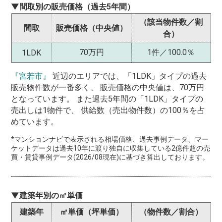
▼間取別の販売価格（過去5年間）
（該当物件数／割
間取
販売価格（中央値）
合）
70万円
1件／100.0％
1LDK
『宮若市』
近辺のエリアでは、「1LDK」タイプの過去
販売物件数が一番多く、 販売価格の中央値は、70万円
となっています。 また過去5年間の「1LDK」タイプの
売出しは1物件で、 供給数（売出物件数）の100％を占
めています。
*マンションナビで表示される相場価格、過去事例データ、マー
ケットデータは過去10年に渡り独自に収集している2億件超の売
買・賃貸事例データ(2026/08現在)に基づき算出しております。
▼建築年別の㎡単価
建築年
㎡単価（坪単価）
（物件数／割合）