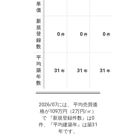
単
価
新
規
登
0
0
0
件
件
件
録
数
平
均
築
31
31
31
年
年
年
年
数
2026/07には、 平均売買価
格が109万円（2万円/㎡）
で 『新規登録件数』は0
件、『平均建築年』は築31
年です。