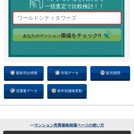
一括査定で比較検討！！
価値をチェック!!
あなたのマンション
最新売出情報
市場データ
販売期間
流通量データ
条件別価格変動
>>
マンション売買価格相場ページの使い方