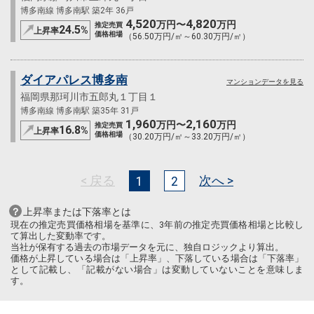
博多南線 博多南駅 築2年 36戸
4,520
4,820
万円〜
万円
推定売買
24.5
%
上昇率
価格相場
（56.50万円/㎡～60.30万円/㎡）
ダイアパレス博多南
マンションデータを見る
福岡県那珂川市五郎丸１丁目１
博多南線 博多南駅 築35年 31戸
1,960
2,160
万円〜
万円
推定売買
16.8
%
上昇率
価格相場
（30.20万円/㎡～33.20万円/㎡）
< 戻る
次へ >
1
2
上昇率または下落率とは
現在の推定売買価格相場を基準に、3年前の推定売買価格相場と比較し
て算出した変動率です。
当社が保有する過去の市場データを元に、独自ロジックより算出。
価格が上昇している場合は「上昇率」、下落している場合は「下落率」
として記載し、「記載がない場合」は変動していないことを意味しま
す。