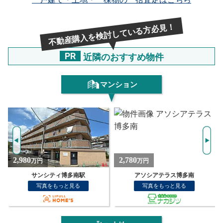
不動産購入を検討している方必見！
PR
近隣のおすすめ物件
マンション
2,780
2,090
万円
万円
アソシアテラス博多南
コアマンション博多南
写真をもっと見る
写真をもっと見る