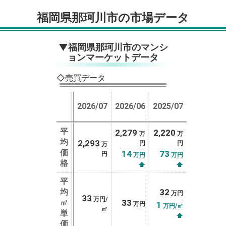
福岡県那珂川市の市場データ
▼福岡県那珂川市のマンシ
ョンマーケットデータ
◇売買データ
2026/07
2026/06
2025/07
平
2,279
2,220
万
万
均
2,293
円
円
万
価
14
73
円
万円
万円
格
⬆
⬆
平
均
32
万円
33
万円/
㎡
33
1
万円
万円/㎡
㎡
単
⬆
価