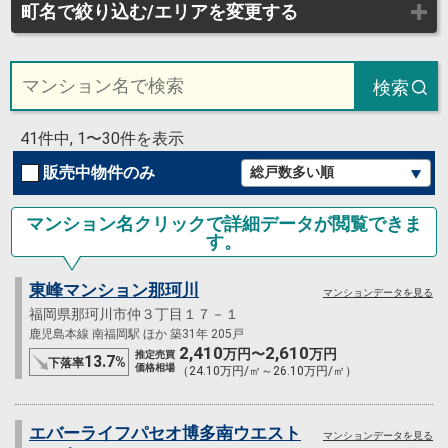
町名で絞り込む/エリアを変更する
検索
41件中, 1〜30件を表示
販売中物件のみ
マンション名クリックで詳細データが閲覧できま
す。
東峰マンション那珂川
マンションデータを見る
福岡県那珂川市仲３丁目１７－１
鹿児島本線 南福岡駅 ほか 築31年 205戸
2,410
2,610
万円〜
万円
推定売買
13.7
%
下落率
価格相場
（24.10万円/㎡～26.10万円/㎡）
エバーライフパセオ博多南ウエスト
マンションデータを見る