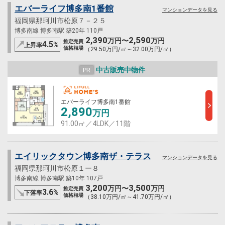
エバーライフ博多南1番館
マンションデータを見る
福岡県那珂川市松原７－２５
博多南線 博多南駅 築20年 110戸
2,390
2,590
万円〜
万円
推定売買
4.5
%
上昇率
価格相場
（29.50万円/㎡～32.00万円/㎡）
中古販売中物件
PR
エバーライフ博多南1番館
2,890
万円
91.00㎡／4LDK／11階
エイリックタウン博多南ザ・テラス
マンションデータを見る
福岡県那珂川市松原１ー８
博多南線 博多南駅 築10年 107戸
3,200
3,500
万円〜
万円
推定売買
3.6
%
下落率
価格相場
（38.10万円/㎡～41.70万円/㎡）