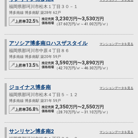
福岡県那珂川市松木１丁目３０－１
博多南線 博多南駅 築28年 62戸
3,230
3,530
万円〜
万円
推定売買
32.5
%
上昇率
価格相場
（37.60万円/㎡～41.00万円/㎡）
アソシア博多南ロハスザスタイル
マンションデータを見る
福岡県那珂川市中原４丁目８６
博多南線 博多南駅 築20年 59戸
3,590
3,890
万円〜
万円
推定売買
13.5
%
上昇率
価格相場
（42.70万円/㎡～46.30万円/㎡）
ジョイナス博多南
マンションデータを見る
福岡県那珂川市松木４丁目５－１２
博多南線 博多南駅 築31年 59戸
2,350
2,550
万円〜
万円
推定売買
36.8
%
上昇率
価格相場
（28.70万円/㎡～31.10万円/㎡）
サンリヤン博多南2
マンションデータを見る