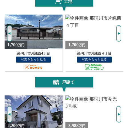
土地
1,700
180
万円
万円
那珂川市片縄西４丁目
大字別所土地
写真をもっと見る
写真をもっと見る
戸建て
3,988
3,498
万円
万円