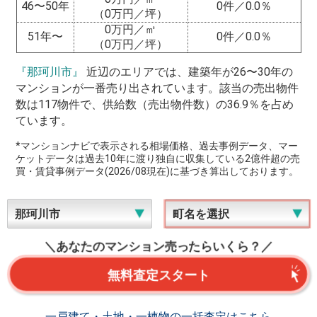
46〜50年
0件／0.0％
（0万円／坪）
0万円／㎡
51年〜
0件／0.0％
（0万円／坪）
『那珂川市』
近辺のエリアでは、建築年が26〜30年の
マンションが一番売り出されています。該当の売出物件
数は117物件で、供給数（売出物件数）の36.9％を占め
ています。
*マンションナビで表示される相場価格、過去事例データ、マー
ケットデータは過去10年に渡り独自に収集している2億件超の売
買・賃貸事例データ(2026/08現在)に基づき算出しております。
＼あなたのマンション売ったらいくら？／
無料査定スタート
一戸建て・土地・一棟物の一括査定はこちら