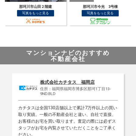
那珂川市今光 3号棟
那珂川市王塚台1丁目2期 2号棟 新築戸建
写真をもっと見る
写真をもっと見る
マンションナビのおすすめ
不動産会社
株式会社カチタス 福岡店
住所：福岡県福岡市博多区那珂1丁目13-
9ND.BLD
カチタスは全国130店舗以上で累計7万件以上の買い
NEW!
取り実績。一般の不動産会社と違い、自社で直接、
お客様のお宅を買い取ります。査定の際には必ずス
NEW!
タッフがお宅を内覧させていただくことをご了承く
ださい。