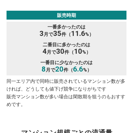
販売時期
一番多かったのは
3
35
11.6
月で
件（
%）
二番目に多かったのは
4
30
10
月で
件（
%）
一番目に少なかったのは
8
20
6.6
月で
件（
%）
同一エリア内で同時に販売されているマンション数が多
ければ、どうしても値下げ競争になりがちです
販売マンション数が多い場合は閑散期を狙うのもおすす
めです。
マンション規模ごとの流通量