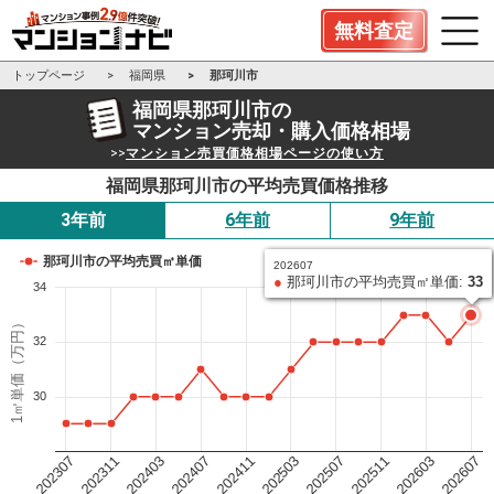
無料査定
トップページ
福岡県
那珂川市
福岡県那珂川市の
マンション売却・購入価格相場
>>
マンション売買価格相場ページの使い方
福岡県那珂川市の平均売買価格推移
3年前
6年前
9年前
那珂川市の平均売買㎡単価
202607
●
那珂川市の平均売買㎡単価:
33
34
1㎡単価（万円）
32
30
202503
202411
202407
202403
202311
202307
202607
202603
202511
202507