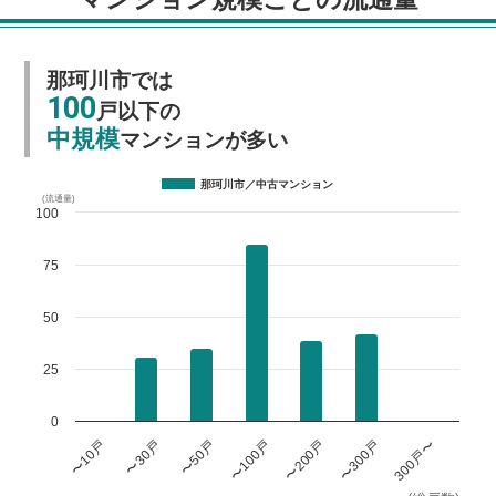
那珂川市では
100
戸以下の
中規模
マンションが多い
那珂川市／中古マンション
(流通量)
100
75
50
25
0
〜100戸
〜300戸
〜10戸
〜50戸
〜200戸
300戸〜
〜30戸