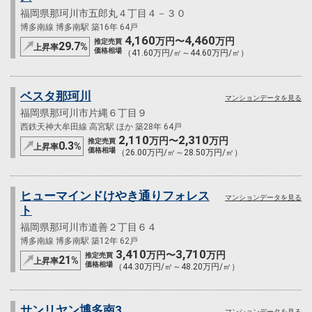
福岡県那珂川市五郎丸４丁目４－３０
博多南線 博多南駅 築16年 64戸
4,160
4,460
万円〜
万円
推定売買
29.7
%
上昇率
価格相場
（41.60万円/㎡～44.60万円/㎡）
ベスタ那珂川
マンションデータを見る
福岡県那珂川市片縄６丁目９
西鉄天神大牟田線 高宮駅 ほか 築28年 64戸
2,110
2,310
万円〜
万円
推定売買
0.3
%
上昇率
価格相場
（26.00万円/㎡～28.50万円/㎡）
ヒューマインドけやき通りフォレス
マンションデータを見る
ト
福岡県那珂川市道善２丁目６４
博多南線 博多南駅 築12年 62戸
3,410
3,710
万円〜
万円
推定売買
21
%
上昇率
価格相場
（44.30万円/㎡～48.20万円/㎡）
サンリヤン博多南3
マンションデータを見る