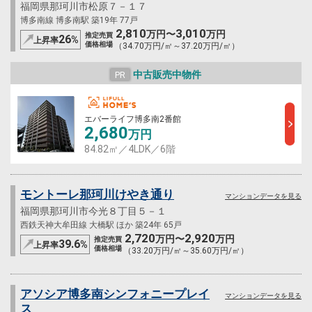
福岡県那珂川市松原７－１７
博多南線 博多南駅 築19年 77戸
2,810
3,010
万円〜
万円
推定売買
26
%
上昇率
価格相場
（34.70万円/㎡～37.20万円/㎡）
中古販売中物件
PR
エバーライフ博多南2番館
2,680
万円
84.82㎡／4LDK／6階
モントーレ那珂川けやき通り
マンションデータを見る
福岡県那珂川市今光８丁目５－１
西鉄天神大牟田線 大橋駅 ほか 築24年 65戸
2,720
2,920
万円〜
万円
推定売買
39.6
%
上昇率
価格相場
（33.20万円/㎡～35.60万円/㎡）
アソシア博多南シンフォニープレイ
マンションデータを見る
ス