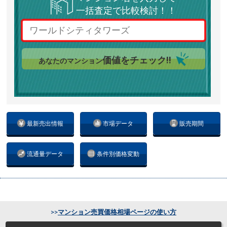
一括査定で比較検討！！
価値をチェック!!
あなたのマンション
最新売出情報
市場データ
販売期間
流通量データ
条件別価格変動
>>
マンション売買価格相場ページの使い方