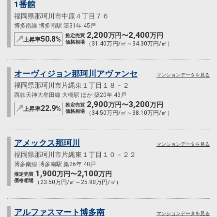
1番館
福岡県那珂川市中原４丁目７６
博多南線 博多南駅 築31年 45戸
2,200
2,400
万円〜
万円
推定売買
50.8
%
上昇率
価格相場
（31.40万円/㎡～34.30万円/㎡）
オーヴィジョン那珂川アヴァンセ
マンションデータを見る
福岡県那珂川市片縄東１丁目１８－２
西鉄天神大牟田線 大橋駅 ほか 築20年 43戸
2,900
3,200
万円〜
万円
推定売買
22.9
%
上昇率
価格相場
（34.50万円/㎡～38.10万円/㎡）
アメックス那珂川
マンションデータを見る
福岡県那珂川市片縄東１丁目１０－２２
博多南線 博多南駅 築26年 40戸
1,900
2,100
万円〜
万円
推定売買
価格相場
（23.50万円/㎡～25.90万円/㎡）
アルファスマート博多南
マンションデータを見る