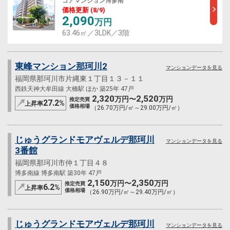
コアマンション博多南
価格更新 (8/9)
2,090
万円
63.46㎡／3LDK／3階
東峰マンション那珂川2
マンションデータを見る
福岡県那珂川市片縄東１丁目１３－１１
西鉄天神大牟田線 大橋駅 ほか 築25年 47戸
2,320
2,520
万円〜
万円
推定売買
27.2
%
上昇率
価格相場
（26.70万円/㎡～29.00万円/㎡）
じゅうグランドモアヴェルデ那珂川
マンションデータを見る
3番館
福岡県那珂川市仲１丁目４８
博多南線 博多南駅 築30年 47戸
2,150
2,350
万円〜
万円
推定売買
6.2
%
上昇率
価格相場
（26.90万円/㎡～29.40万円/㎡）
じゅうグランドモアヴェルデ那珂川
マンションデータを見る