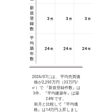
新
規
登
3
3
3
件
件
件
録
数
平
均
築
24
24
24
年
年
年
年
数
2026/07には、 平均売買価
格が2,293万円（33万円/
㎡）で 『新規登録件数』は
3件、『平均建築年』は築
24年です。
前月と比較して『平均価
格』は14万円上昇しまし