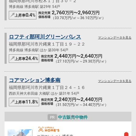
福岡県那珂川市松木１丁目３０－２
博多南線 博多南駅 築29年 54戸
2,760
2,960
万円〜
万円
推定売買
0.4
%
上昇率
価格相場
（33.70万円/㎡～36.10万円/㎡）
ロフティ那珂川グリーンパレス
マンションデータを見る
福岡県那珂川市片縄東１丁目１９－２２
博多南線 博多南駅 ほか 築30年 54戸
2,440
2,640
万円〜
万円
推定売買
24.4
%
上昇率
価格相場
（27.10万円/㎡～29.30万円/㎡）
コアマンション博多南
マンションデータを見る
福岡県那珂川市片縄東１丁目２４－１６
西鉄天神大牟田線 大橋駅 ほか 築31年 54戸
2,240
2,440
万円〜
万円
推定売買
11.8
%
上昇率
価格相場
（31.50万円/㎡～34.40万円/㎡）
中古販売中物件
PR