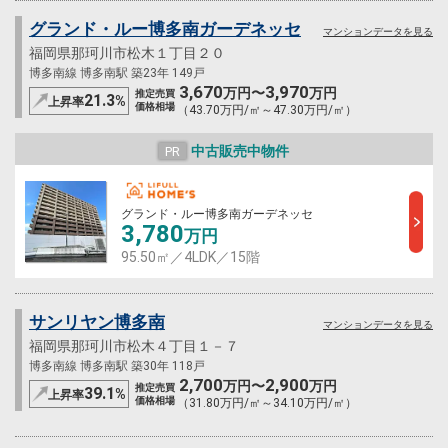
グランド・ルー博多南ガーデネッセ
マンションデータを見る
福岡県那珂川市松木１丁目２０
博多南線 博多南駅 築23年 149戸
3,670
3,970
万円〜
万円
推定売買
21.3
%
上昇率
価格相場
（43.70万円/㎡～47.30万円/㎡）
中古販売中物件
PR
グランド・ルー博多南ガーデネッセ
3,780
万円
95.50㎡／4LDK／15階
サンリヤン博多南
マンションデータを見る
福岡県那珂川市松木４丁目１－７
博多南線 博多南駅 築30年 118戸
2,700
2,900
万円〜
万円
推定売買
39.1
%
上昇率
価格相場
（31.80万円/㎡～34.10万円/㎡）