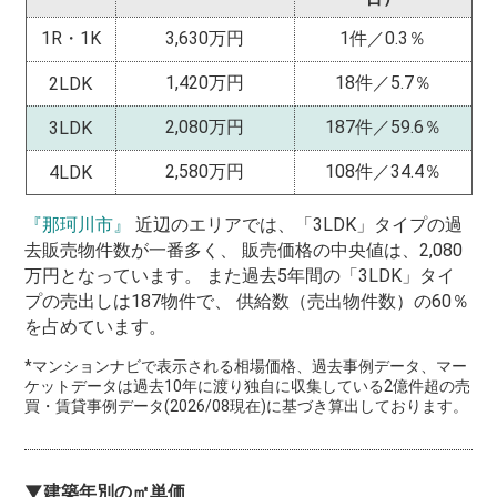
1R・1K
3,630万円
1件／0.3％
1,420万円
18件／5.7％
2LDK
2,080万円
187件／59.6％
3LDK
2,580万円
108件／34.4％
4LDK
『那珂川市』
近辺のエリアでは、「3LDK」タイプの過
去販売物件数が一番多く、 販売価格の中央値は、2,080
万円となっています。 また過去5年間の「3LDK」タイ
プの売出しは187物件で、 供給数（売出物件数）の60％
を占めています。
*マンションナビで表示される相場価格、過去事例データ、マー
ケットデータは過去10年に渡り独自に収集している2億件超の売
買・賃貸事例データ(2026/08現在)に基づき算出しております。
▼建築年別の㎡単価