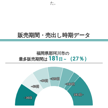
た。
販売期間・売出し時期データ
福岡県那珂川市の
181
（27％）
最多販売期間は
日 ~
~120日
~120日
~90日
~90日
~180日
~180日
~60日
~60日
181日~
181日~
~30日
~30日