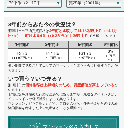
3年前からみた今の状況は？
3年前と比較して14.1%程度上昇（+4.1万
那珂川市の平均売買価格は
円/㎡）
前月比 0.6％（+0.2万円/㎡）程度上昇
、
で推移しています。
1年前比
3年前比
6年前比
9年前比
0%
+3.3%
+14.1%
+31.9%
（0万円/
（+1.0万円/㎡）
（+4.1万円/㎡）
（+7.9万円/㎡）
㎡）
長い期間で見ることでエリアのマーケット全体をさらに把握することが
できます。
いつ買う？いつ売る？
価格推移は上昇傾向のため、資産価値が高まっている
那珂川市の
と
いえます。
市場状況を見極めた行動が重要ではありますが、最適なタイミングはラ
イフスタイルや経済状況によって異なります。
マンションナビをご覧いただき、ご自身の状況と住み替えやその後の経
済的影響を考慮した上で判断することが重要です。
マンション名を入力して