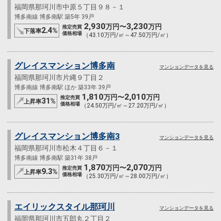
福岡県那珂川市中原５丁目９８－１
博多南線 博多南駅 築5年 39戸
2,930
3,230
万円〜
万円
推定売買
2.4
%
下落率
価格相場
（43.10万円/㎡～47.50万円/㎡）
グレイスマンション博多南
マンションデータを見る
福岡県那珂川市片縄９丁目２
博多南線 博多南駅 ほか 築33年 39戸
1,810
2,010
万円〜
万円
推定売買
31
%
上昇率
価格相場
（24.50万円/㎡～27.20万円/㎡）
グレイスマンション博多南3
マンションデータを見る
福岡県那珂川市松木４丁目６－１
博多南線 博多南駅 築31年 38戸
1,870
2,070
万円〜
万円
推定売買
9.3
%
上昇率
価格相場
（25.30万円/㎡～28.00万円/㎡）
エイリックスタイル那珂川
マンションデータを見る
福岡県那珂川市五郎丸２丁目２