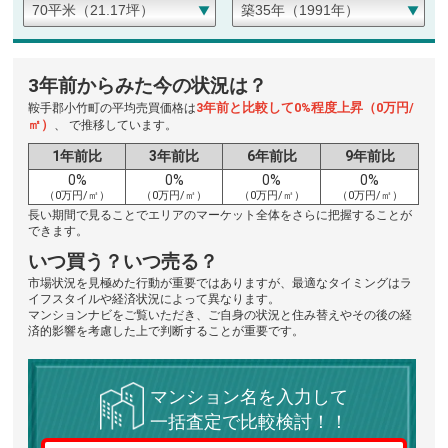
3年前からみた今の状況は？
3年前と比較して0%程度上昇（0万円/
鞍手郡小竹町の平均売買価格は
㎡）
、 で推移しています。
1年前比
3年前比
6年前比
9年前比
0%
0%
0%
0%
（0万円/㎡）
（0万円/㎡）
（0万円/㎡）
（0万円/㎡）
長い期間で見ることでエリアのマーケット全体をさらに把握することが
できます。
いつ買う？いつ売る？
市場状況を見極めた行動が重要ではありますが、最適なタイミングはラ
イフスタイルや経済状況によって異なります。
マンションナビをご覧いただき、ご自身の状況と住み替えやその後の経
済的影響を考慮した上で判断することが重要です。
マンション名を入力して
一括査定で比較検討！！