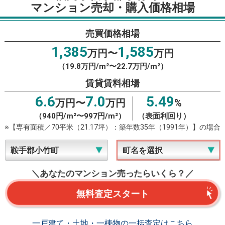
マンション売却・購入価格相場
売買価格相場
1,385
1,585
万円〜
万円
（19.8万円/m²〜22.7万円/m²）
賃貸賃料相場
6.6
7.0
5.49
万円〜
万円
%
（940円/m²〜997円/m²）
（表面利回り）
※【専有面積／70平米（21.17坪）：築年数35年（1991年）】の場合
＼あなたのマンション売ったらいくら？／
無料査定スタート
一戸建て・土地・一棟物の一括査定はこちら