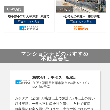
500
1,549
万円
万円
て
—ひろたの戸建— 勝野戸建
鞍手郡小竹町大字御徳 戸建て
写真をもっと見る
写真をもっと見る
マンションナビのおすすめ
不動産会社
株式会社カチタス 飯塚店
住所：福岡県飯塚市楽市494番9ｼｬｰﾒｿﾞﾝ
MA1階2号室
カチタスは全国130店舗以上で累計7万件以上の買い
取り実績。一般の不動産会社と違い、自社で直接、
お客様のお宅を買い取ります。査定の際には必ずス