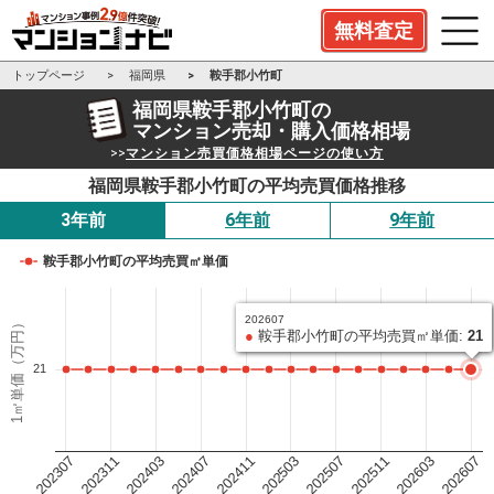
無料査定
トップページ
福岡県
鞍手郡小竹町
福岡県鞍手郡小竹町の
マンション売却・購入価格相場
>>
マンション売買価格相場ページの使い方
福岡県鞍手郡小竹町の平均売買価格推移
3年前
6年前
9年前
鞍手郡小竹町の平均売買㎡単価
202607
1㎡単価（万円）
●
鞍手郡小竹町の平均売買㎡単価:
21
21
202503
202411
202407
202403
202311
202307
202607
202603
202511
202507