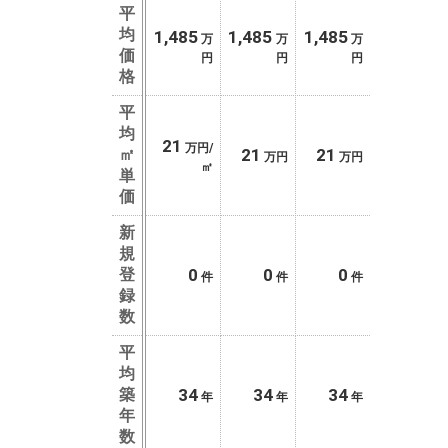
平
均
1,485
1,485
1,485
万
万
万
価
円
円
円
格
平
均
21
万円/
㎡
21
21
万円
万円
㎡
単
価
新
規
登
0
0
0
件
件
件
録
数
平
均
築
34
34
34
年
年
年
年
数