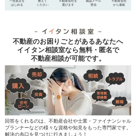
一括査定を
教えて
不動産会社を
確認メール
不動産会社
はじめる
ください
選びます
受信
から連絡
不動産のお困りごとがあるあなたへ
イイタン相談室なら無料・匿名で
不動産相談が可能です。
回答をくれるのは、不動産会社や士業・ファイナンシャル
プランナーなどの
様々な資格や知見をもった専門家です。
解決の糸口を見つけに行きましょう！