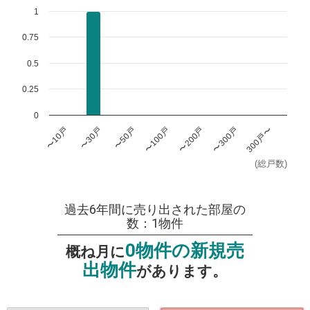
1
0.75
0.5
0.25
0
〜100戸
〜200戸
〜300戸
300戸〜
〜10戸
〜30戸
〜50戸
(総戸数)
過去6年間に売り出された部屋の
数：1物件
0物件の新規売
概ね月に
出物件
があります。