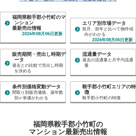
福岡県鞍手郡小竹町のマ
ンション
エリア別市場データ
最新売出情報
前月、前年と比べて物件傾
2026年08月06日更新
向がわかる
2026年08月06日更新
販売期間・売出し時期デ
流通量データ
ータ
過去の流通量と月平均流通
過去との比較で売出し時期
量
を決める
条件別価格変動データ
鞍手郡小竹町エリアの特
徴
間取り別販売価格、築年数
別㎡単価がわかる
鞍手郡小竹町の特徴
福岡県鞍手郡小竹町の
マンション最新売出情報