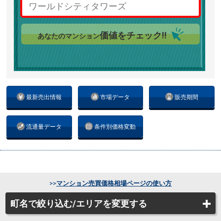
価値をチェック!!
あなたのマンション
最新売出情報
市場データ
販売期間
流通量データ
条件別価格変動
>>
マンション売買価格相場ページの使い方
町名で絞り込む/エリアを変更する