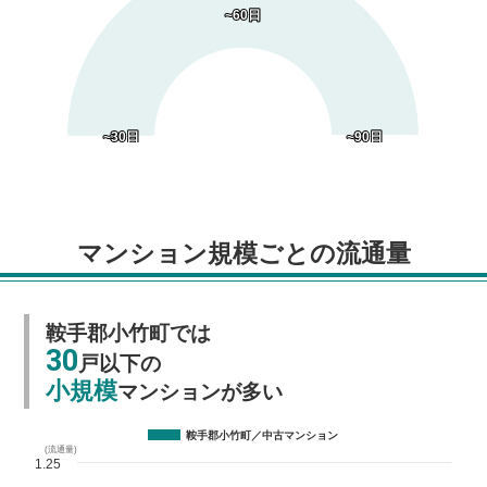
~60日
~60日
~30日
~30日
~90日
~90日
マンション規模ごとの流通量
鞍手郡小竹町では
30
戸以下の
小規模
マンションが多い
鞍手郡小竹町／中古マンション
(流通量)
1.25