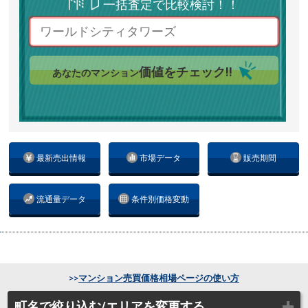
一括査定で比較検討！！
価値をチェック!!
あなたのマンション
最新売出情報
市場データ
販売期間
流通量データ
条件別価格変動
>>
マンション売買価格相場ページの使い方
町名で絞り込む/エリアを変更する