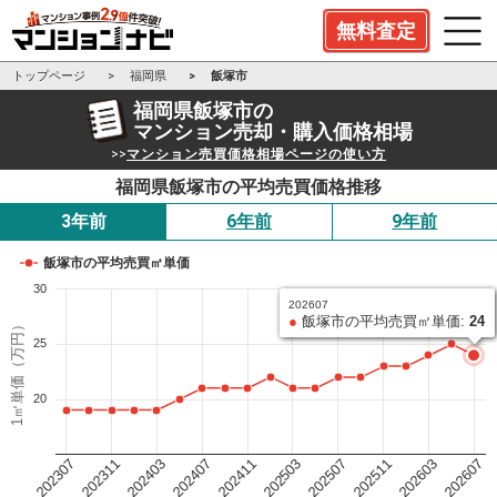
無料査定
トップページ
福岡県
飯塚市
福岡県飯塚市の
マンション売却・購入価格相場
>>
マンション売買価格相場ページの使い方
福岡県飯塚市の平均売買価格推移
3年前
6年前
9年前
飯塚市の平均売買㎡単価
30
202607
●
飯塚市の平均売買㎡単価:
24
1㎡単価（万円）
25
20
202503
202411
202407
202403
202311
202307
202607
202603
202511
202507