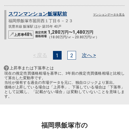
スワンマンション飯塚駅前
マンションデータを見る
福岡県飯塚市菰田西１丁目６－２３
筑豊本線 飯塚駅 ほか 築35年 40戸
1,280
1,480
万円〜
万円
推定売買
48
%
上昇率
価格相場
（18.00万円/㎡～20.80万円/㎡）
< 戻る
次へ >
1
2
上昇率または下落率とは
現在の推定売買価格相場を基準に、3年前の推定売買価格相場と比較し
て算出した変動率です。
当社が保有する過去の市場データを元に、独自ロジックより算出。
価格が上昇している場合は「上昇率」、下落している場合は「下落率」
として記載し、「記載がない場合」は変動していないことを意味しま
す。
福岡県飯塚市の