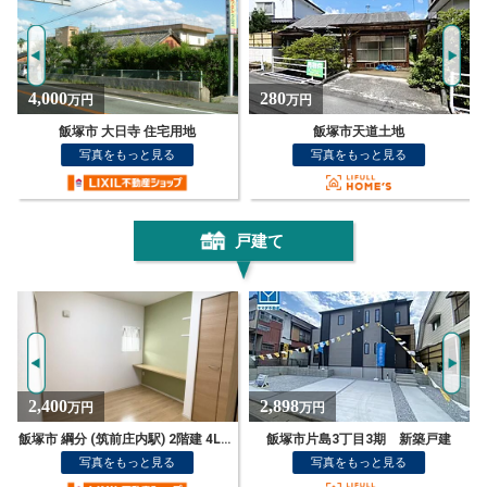
280
1,430
万円
万円
飯塚市天道土地
飯塚市 横田 (新飯塚駅) 住宅用地
写真をもっと見る
写真をもっと見る
戸建て
2,898
750
万円
万円
飯塚市片島3丁目3期 新築戸建
飯塚市 綱分 1階建 4DK
写真をもっと見る
写真をもっと見る