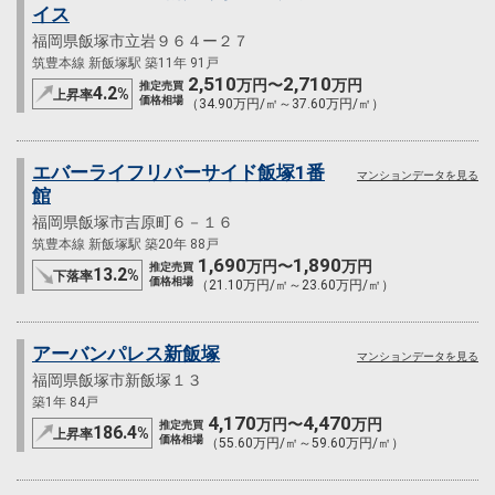
イス
福岡県飯塚市立岩９６４ー２７
筑豊本線 新飯塚駅 築11年 91戸
2,510
2,710
万円〜
万円
推定売買
4.2
%
上昇率
価格相場
（34.90万円/㎡～37.60万円/㎡）
エバーライフリバーサイド飯塚1番
マンションデータを見る
館
福岡県飯塚市吉原町６－１６
筑豊本線 新飯塚駅 築20年 88戸
1,690
1,890
万円〜
万円
推定売買
13.2
%
下落率
価格相場
（21.10万円/㎡～23.60万円/㎡）
アーバンパレス新飯塚
マンションデータを見る
福岡県飯塚市新飯塚１３
築1年 84戸
4,170
4,470
万円〜
万円
推定売買
186.4
%
上昇率
価格相場
（55.60万円/㎡～59.60万円/㎡）