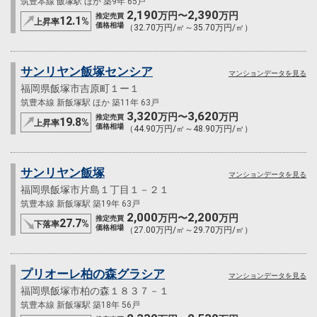
筑豊本線 飯塚駅 ほか 築9年 65戸
2,190
2,390
万円〜
万円
推定売買
12.1
%
上昇率
価格相場
（32.70万円/㎡～35.70万円/㎡）
サンリヤン飯塚センシア
マンションデータを見る
福岡県飯塚市吉原町１ー１
筑豊本線 新飯塚駅 ほか 築11年 63戸
3,320
3,620
万円〜
万円
推定売買
19.8
%
上昇率
価格相場
（44.90万円/㎡～48.90万円/㎡）
サンリヤン飯塚
マンションデータを見る
福岡県飯塚市片島１丁目１－２１
筑豊本線 新飯塚駅 築19年 63戸
2,000
2,200
万円〜
万円
推定売買
27.7
%
下落率
価格相場
（27.00万円/㎡～29.70万円/㎡）
プリオーレ柏の森グラシア
マンションデータを見る
福岡県飯塚市柏の森１８３７－１
筑豊本線 新飯塚駅 築18年 56戸