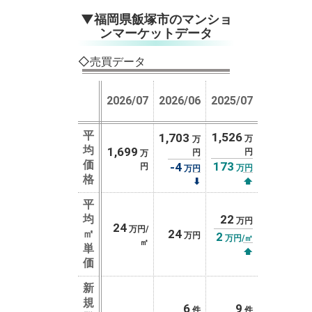
▼福岡県飯塚市のマンショ
ンマーケットデータ
◇売買データ
2026/07
2026/06
2025/07
平
1,526
1,703
万
万
均
1,699
円
円
万
価
173
-4
円
万円
万円
格
⬇
⬆
平
均
22
万円
24
万円/
㎡
24
2
万円
万円/㎡
㎡
単
⬆
価
新
規
6
9
件
件