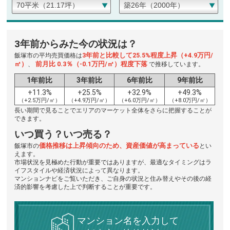
3年前からみた今の状況は？
3年前と比較して25.5%程度上昇（+4.9万円/
飯塚市の平均売買価格は
㎡）
前月比 0.3％（-0.1万円/㎡）程度下落
、
で推移しています。
1年前比
3年前比
6年前比
9年前比
+11.3%
+25.5%
+32.9%
+49.3%
（+2.5万円/㎡）
（+4.9万円/㎡）
（+6.0万円/㎡）
（+8.0万円/㎡）
長い期間で見ることでエリアのマーケット全体をさらに把握することが
できます。
いつ買う？いつ売る？
価格推移は上昇傾向のため、資産価値が高まっている
飯塚市の
とい
えます。
市場状況を見極めた行動が重要ではありますが、最適なタイミングはラ
イフスタイルや経済状況によって異なります。
マンションナビをご覧いただき、ご自身の状況と住み替えやその後の経
済的影響を考慮した上で判断することが重要です。
マンション名を入力して