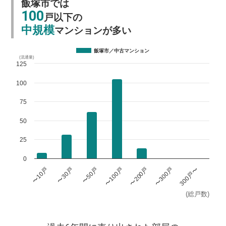
飯塚市では
100
戸以下の
中規模
マンションが多い
飯塚市／中古マンション
(流通量)
125
100
75
50
25
0
〜100戸
〜300戸
〜10戸
〜50戸
〜200戸
300戸〜
〜30戸
(総戸数)