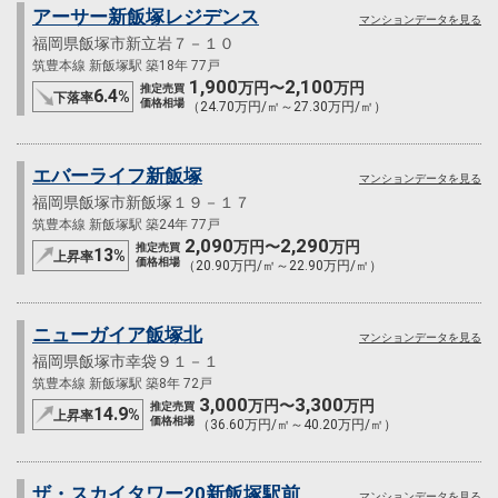
アーサー新飯塚レジデンス
マンションデータを見る
福岡県飯塚市新立岩７－１０
筑豊本線 新飯塚駅 築18年 77戸
1,900
2,100
万円〜
万円
推定売買
6.4
%
下落率
価格相場
（24.70万円/㎡～27.30万円/㎡）
エバーライフ新飯塚
マンションデータを見る
福岡県飯塚市新飯塚１９－１７
筑豊本線 新飯塚駅 築24年 77戸
2,090
2,290
万円〜
万円
推定売買
13
%
上昇率
価格相場
（20.90万円/㎡～22.90万円/㎡）
ニューガイア飯塚北
マンションデータを見る
福岡県飯塚市幸袋９１－１
筑豊本線 新飯塚駅 築8年 72戸
3,000
3,300
万円〜
万円
推定売買
14.9
%
上昇率
価格相場
（36.60万円/㎡～40.20万円/㎡）
ザ・スカイタワー20新飯塚駅前
マンションデータを見る