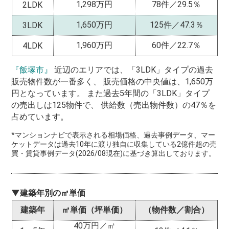
1,298万円
78件／29.5％
2LDK
1,650万円
125件／47.3％
3LDK
1,960万円
60件／22.7％
4LDK
『飯塚市』
近辺のエリアでは、「3LDK」タイプの過去
販売物件数が一番多く、 販売価格の中央値は、1,650万
円となっています。 また過去5年間の「3LDK」タイプ
の売出しは125物件で、 供給数（売出物件数）の47％を
占めています。
*マンションナビで表示される相場価格、過去事例データ、マー
ケットデータは過去10年に渡り独自に収集している2億件超の売
買・賃貸事例データ(2026/08現在)に基づき算出しております。
▼建築年別の㎡単価
建築年
㎡単価（坪単価）
（物件数／割合）
40万円／㎡