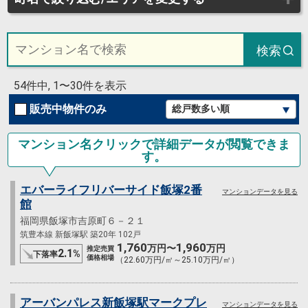
検索
54件中, 1〜30件を表示
販売中物件のみ
マンション名クリックで詳細データが閲覧できま
す。
エバーライフリバーサイド飯塚2番
マンションデータを見る
館
福岡県飯塚市吉原町６－２１
筑豊本線 新飯塚駅 築20年 102戸
1,760
1,960
万円〜
万円
推定売買
2.1
%
下落率
価格相場
（22.60万円/㎡～25.10万円/㎡）
アーバンパレス新飯塚駅マークプレ
マンションデータを見る