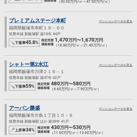
価格相場
（43.50万円/㎡～47.50万円/㎡）
プレミアムステージ本町
マンションデータを見る
福岡県飯塚市本町１９－６０
筑豊本線 新飯塚駅 築18年 44戸
1,470
1,670
万円〜
万円
推定売買
45.8
%
下落率
価格相場
（18.80万円/㎡～21.40万円/㎡）
シャトー第2水江
マンションデータを見る
福岡県飯塚市川津２１６－１
筑豊本線 新飯塚駅 築47年 42戸
480
580
万円〜
万円
推定売買
59
%
下落率
価格相場
（6.60万円/㎡～7.90万円/㎡）
アーバン勝盛
マンションデータを見る
福岡県飯塚市片島１丁目１０－６
筑豊本線 新飯塚駅 ほか 築38年 41戸
430
530
万円〜
万円
推定売買
34
%
上昇率
価格相場
（11.00万円/㎡～13.60万円/㎡）