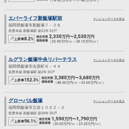
（14.90万円/㎡～17.40万円/㎡）
エバーライフ新飯塚駅前
マンションデータを見る
福岡県飯塚市新飯塚７－２８
筑豊本線 新飯塚駅 築22年 52戸
2,330
2,530
万円〜
万円
推定売買
8.2
%
上昇率
価格相場
（25.90万円/㎡～28.10万円/㎡）
ルグラン飯塚中央リバーテラス
マンションデータを見る
福岡県飯塚市吉原町８－４４
筑豊本線 新飯塚駅 築2年 50戸
3,380
3,680
万円〜
万円
推定売買
152.3
%
上昇率
価格相場
（48.30万円/㎡～52.60万円/㎡）
グローバル飯塚
マンションデータを見る
福岡県飯塚市立岩１００２－２
筑豊本線 新飯塚駅 築38年 50戸
1,590
1,790
万円〜
万円
推定売買
96.1
%
上昇率
価格相場
（20.60万円/㎡～23.20万円/㎡）