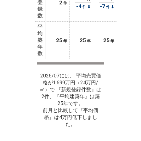
登
2
件
-4
-7
⬇
⬇
件
件
録
数
平
均
築
25
25
25
年
年
年
年
数
2026/07には、 平均売買価
格が1,699万円（24万円/
㎡）で 『新規登録件数』は
2件、『平均建築年』は築
25年です。
前月と比較して『平均価
格』は4万円低下しまし
た。