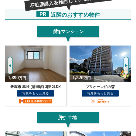
不動産購入を検討している方必見！
PR
近隣のおすすめ物件
マンション
1,520
1,890
万円
万円
プリオーレ柏の森
飯塚市 幸袋 (浦田駅) 3階 2LDK
写真をもっと見る
写真をもっと見る
土地