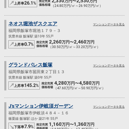
2,330
2,530
万円〜
万円
推定売買
26.1
%
上昇率
価格相場
（24.80万円/㎡～26.90万円/㎡）
ネオス堀池ザスクエア
マンションデータを見る
福岡県飯塚市堀池１７９－３
筑豊本線 飯塚駅 築10年 55戸
2,260
2,460
万円〜
万円
推定売買
0.7
%
上昇率
価格相場
（30.50万円/㎡～33.20万円/㎡）
グランドパレス飯塚
マンションデータを見る
福岡県飯塚市菰田東２丁目１３
筑豊本線 飯塚駅 築0年 55戸
4,280
4,580
万円〜
万円
推定売買
145.2
%
上昇率
価格相場
（47.60万円/㎡～50.90万円/㎡）
J'sマンション伊岐須ガーデン
マンションデータを見る
福岡県飯塚市伊岐須４８４－１６
篠栗線 飯塚駅 ほか 築21年 55戸
1,160
1,360
万円〜
万円
推定売買
7.9
%
下落率
価格相場