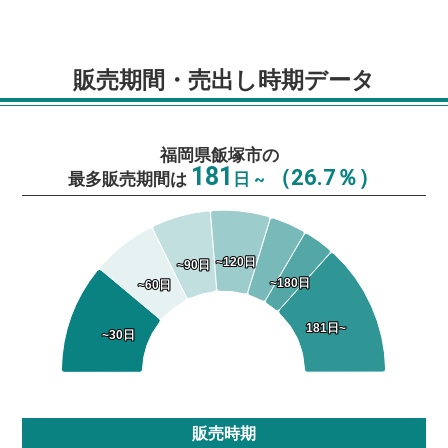
販売期間・売出し時期データ
福岡県飯塚市の
181
（26.7％）
最多販売期間は
日 ~
~120日
~120日
~90日
~90日
~180日
~180日
~60日
~60日
181日~
181日~
~30日
~30日
販売時期