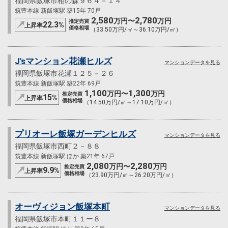
福岡県飯塚市柏の森９６４－１４
筑豊本線 新飯塚駅 築15年 70戸
2,580
2,780
万円〜
万円
推定売買
22.3
%
上昇率
価格相場
（33.50万円/㎡～36.10万円/㎡）
J'sマンション花瀬ヒルズ
マンションデータを見る
福岡県飯塚市花瀬１２５－２６
筑豊本線 新飯塚駅 築22年 69戸
1,100
1,300
万円〜
万円
推定売買
15
%
上昇率
価格相場
（14.50万円/㎡～17.10万円/㎡）
プリオーレ飯塚ガーデンヒルズ
マンションデータを見る
福岡県飯塚市西町２－８８
筑豊本線 新飯塚駅 ほか 築21年 67戸
2,080
2,280
万円〜
万円
推定売買
9.9
%
上昇率
価格相場
（23.90万円/㎡～26.20万円/㎡）
オーヴィジョン飯塚本町
マンションデータを見る
福岡県飯塚市本町１１ー８