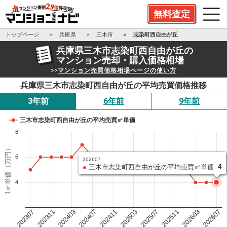
無料査定
トップページ
兵庫県
三木市
志染町西自由が丘
兵庫県三木市志染町西自由が丘の
マンション売却・購入価格相場
>>
マンション売買価格相場ページの使い方
兵庫県三木市志染町西自由が丘の平均売買価格推移
3年前
6年前
9年前
三木市志染町西自由が丘の平均売買㎡単価
8
1㎡単価（万円）
6
202607
●
三木市志染町西自由が丘の平均売買㎡単価:
4
4
202503
202411
202407
202403
202311
202307
202607
202603
202511
202507