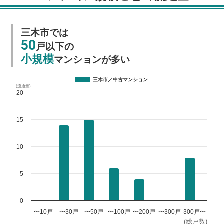
三木市では
50
戸以下の
小規模
マンションが多い
三木市／中古マンション
(流通量)
20
15
10
5
0
〜10戸
〜30戸
〜50戸
〜100戸
〜200戸
〜300戸
300戸〜
(総戸数)