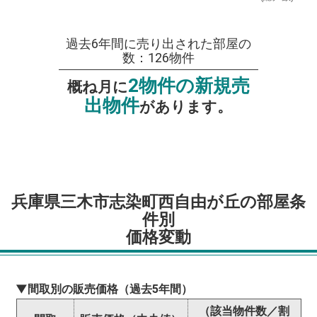
過去6年間に売り出された部屋の
数：126物件
2物件の新規売
概ね月に
出物件
があります。
兵庫県三木市志染町西自由が丘の部屋条
件別
価格変動
▼間取別の販売価格（過去5年間）
（該当物件数／割