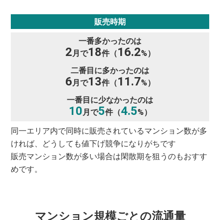
販売時期
一番多かったのは
2
18
16.2
月で
件（
%）
二番目に多かったのは
6
13
11.7
月で
件（
%）
一番目に少なかったのは
10
5
4.5
月で
件（
%）
同一エリア内で同時に販売されているマンション数が多
ければ、どうしても値下げ競争になりがちです
販売マンション数が多い場合は閑散期を狙うのもおすす
めです。
マンション規模ごとの流通量