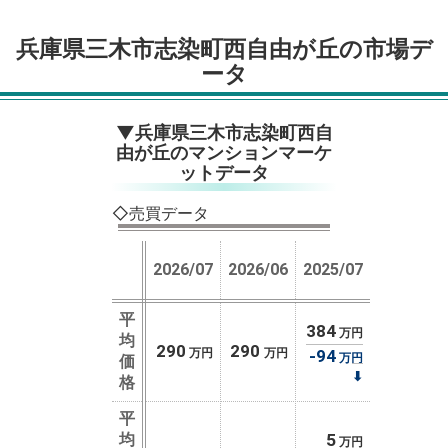
兵庫県三木市志染町西自由が丘の市場デ
ータ
▼兵庫県三木市志染町西自
由が丘のマンションマーケ
ットデータ
◇売買データ
2026/07
2026/06
2025/07
平
384
万円
均
290
290
万円
万円
-94
万円
価
⬇
格
平
均
5
万円