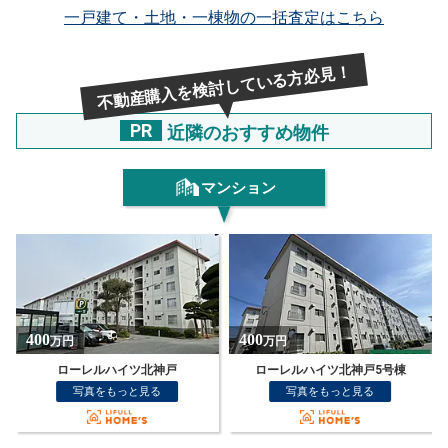
一戸建て・土地・一棟物の一括査定はこちら
不動産購入を検討している方必見！
PR
近隣のおすすめ物件
マンション
400
400
万円
万円
ローレルハイツ北神戸
ローレルハイツ北神戸5号棟
写真をもっと見る
写真をもっと見る