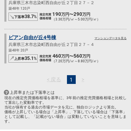
兵庫県三木市志染町西自由が丘２丁目２７－２
築48年 120戸
190
290
万円〜
万円
推定売買
38.7
%
下落率
価格相場
（3.30万円/㎡～5.00万円/㎡）
ピアン自由が丘4号棟
マンションデータを見る
兵庫県三木市志染町西自由が丘２丁目２７－４
築48年 20戸
460
560
万円〜
万円
推定売買
35.1
%
上昇率
価格相場
（7.20万円/㎡～8.80万円/㎡）
< 戻る
>
1
上昇率または下落率とは
現在の推定売買価格相場を基準に、3年前の推定売買価格相場と比較し
て算出した変動率です。
当社が保有する過去の市場データを元に、独自ロジックより算出。
価格が上昇している場合は「上昇率」、下落している場合は「下落率」
として記載し、「記載がない場合」は変動していないことを意味しま
す。