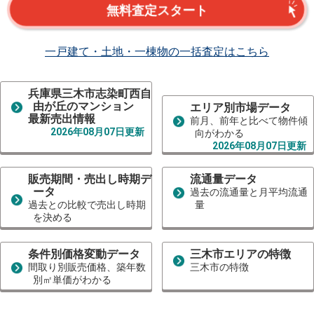
無料査定スタート
一戸建て・土地・一棟物の一括査定はこちら
兵庫県三木市志染町西自
由が丘のマンション
エリア別市場データ
最新売出情報
前月、前年と比べて物件傾
2026年08月07日更新
向がわかる
2026年08月07日更新
販売期間・売出し時期デ
流通量データ
ータ
過去の流通量と月平均流通
過去との比較で売出し時期
量
を決める
条件別価格変動データ
三木市エリアの特徴
間取り別販売価格、築年数
三木市の特徴
別㎡単価がわかる