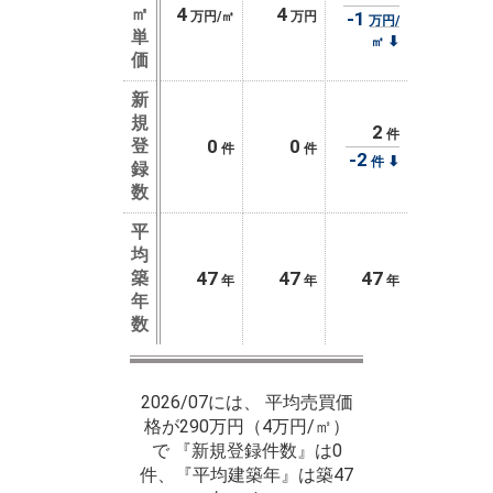
㎡
4
4
-1
万円/㎡
万円
万円/
単
⬇
㎡
価
新
規
2
件
登
0
0
件
件
-2
⬇
件
録
数
平
均
築
47
47
47
年
年
年
年
数
2026/07には、 平均売買価
格が290万円（4万円/㎡）
で 『新規登録件数』は0
件、『平均建築年』は築47