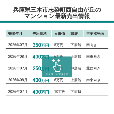
兵庫県三木市志染町西自由が丘の
マンション最新売出情報
売出年月
売出価格
㎡単価
階層
主要採光面
間
350
2026年07月
5万円
下層階
南向き
3
万円
400
2026年08月
6万円
上層階
南東向き
4
万円
250
2026年07月
6万円
中層階
北西向き
3
万円
スクロールできます
400
2026年08月
6万円
上層階
南東向き
4
万円
400
2026年07月
10万円
下層階
3
万円