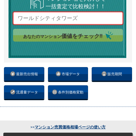
一括査定で比較検討！！
価値をチェック!!
あなたのマンション
最新売出情報
市場データ
販売期間
流通量データ
条件別価格変動
>>
マンション売買価格相場ページの使い方