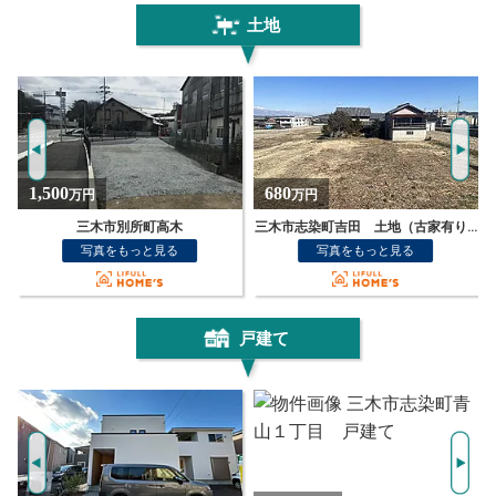
土地
680
1,350
万円
万円
三木市志染町吉田 土地（古家有り）
三木市別所町石野 土地
写真をもっと見る
写真をもっと見る
戸建て