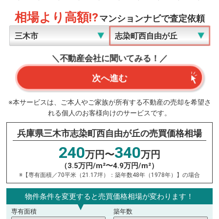
相場より高額!?
マンションナビで査定依頼
＼不動産会社に聞いてみる！／
次へ進む
※本サービスは、ご本人やご家族が所有する不動産の売却を希望さ
れる個人のお客様向けのサービスです。
兵庫県三木市志染町西自由が丘の売買価格相場
240
340
万円〜
万円
（3.5万円/m²〜4.9万円/m²）
※【専有面積／70平米（21.17坪）：築年数48年（1978年）】の場合
物件条件を変更すると売買価格相場が変わります！
専有面積
築年数