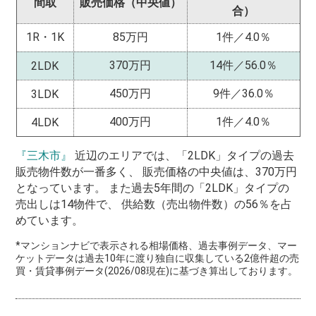
間取
販売価格（中央値）
合）
1R・1K
85万円
1件／4.0％
370万円
14件／56.0％
2LDK
450万円
9件／36.0％
3LDK
400万円
1件／4.0％
4LDK
『三木市』
近辺のエリアでは、「2LDK」タイプの過去
販売物件数が一番多く、 販売価格の中央値は、370万円
となっています。 また過去5年間の「2LDK」タイプの
売出しは14物件で、 供給数（売出物件数）の56％を占
めています。
*マンションナビで表示される相場価格、過去事例データ、マー
ケットデータは過去10年に渡り独自に収集している2億件超の売
買・賃貸事例データ(2026/08現在)に基づき算出しております。