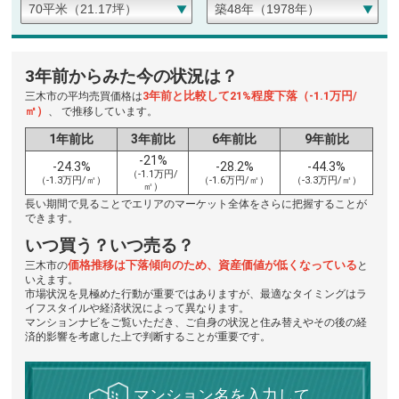
3年前からみた今の状況は？
3年前と比較して21%程度下落（-1.1万円/
三木市の平均売買価格は
㎡）
、 で推移しています。
1年前比
3年前比
6年前比
9年前比
-21%
-24.3%
-28.2%
-44.3%
（-1.1万円/
（-1.3万円/㎡）
（-1.6万円/㎡）
（-3.3万円/㎡）
㎡）
長い期間で見ることでエリアのマーケット全体をさらに把握することが
できます。
いつ買う？いつ売る？
価格推移は下落傾向のため、資産価値が低くなっている
三木市の
と
いえます。
市場状況を見極めた行動が重要ではありますが、最適なタイミングはラ
イフスタイルや経済状況によって異なります。
マンションナビをご覧いただき、ご自身の状況と住み替えやその後の経
済的影響を考慮した上で判断することが重要です。
マンション名を入力して