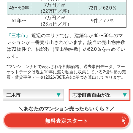
7万円／㎡
46〜50年
72件／62.0％
（22万円／坪）
7万円／㎡
51年〜
9件／7.7％
（23万円／坪）
『三木市』
近辺のエリアでは、建築年が46〜50年のマ
ンションが一番売り出されています。該当の売出物件数
は72物件で、供給数（売出物件数）の62.0％を占めてい
ます。
*マンションナビで表示される相場価格、過去事例データ、マー
ケットデータは過去10年に渡り独自に収集している2億件超の売
買・賃貸事例データ(2026/08現在)に基づき算出しております。
＼あなたのマンション売ったらいくら？／
無料査定スタート