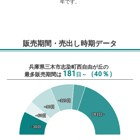
年です。
販売期間・売出し時期データ
兵庫県三木市志染町西自由が丘の
181
（40％）
最多販売期間は
日 ~
~120日
~120日
~90日
~90日
181日~
181日~
~60日
~60日
~30日
~30日