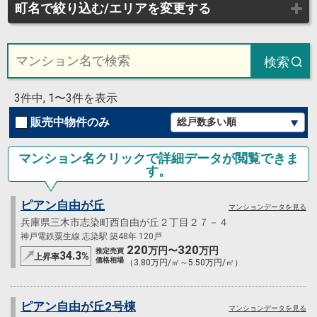
町名で絞り込む/エリアを変更する
検索
3件中, 1〜3件を表示
販売中物件のみ
マンション名クリックで詳細データが閲覧できま
す。
ピアン自由が丘
マンションデータを見る
兵庫県三木市志染町西自由が丘２丁目２７－４
神戸電鉄粟生線 志染駅 築48年 120戸
220
320
万円〜
万円
推定売買
34.3
%
上昇率
価格相場
（3.80万円/㎡～5.50万円/㎡）
ピアン自由が丘2号棟
マンションデータを見る