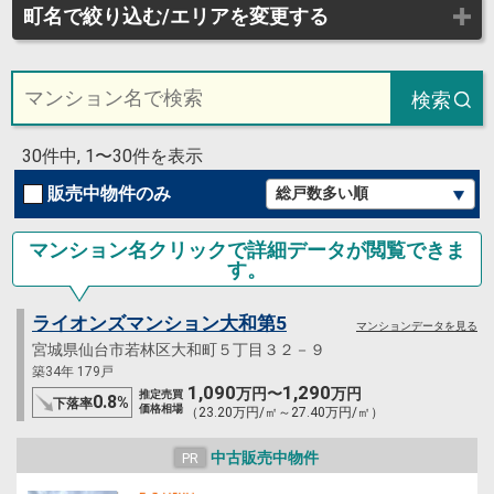
町名で絞り込む/エリアを変更する
検索
30件中, 1〜30件を表示
販売中物件のみ
マンション名クリックで詳細データが閲覧できま
す。
ライオンズマンション大和第5
マンションデータを見る
宮城県仙台市若林区大和町５丁目３２－９
築34年 179戸
1,090
1,290
万円〜
万円
推定売買
0.8
%
下落率
価格相場
（23.20万円/㎡～27.40万円/㎡）
中古販売中物件
PR