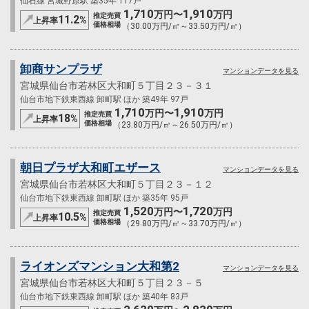
仙石線 宮城野原駅 築35年 117戸
1,710
1,910
万円〜
万円
推定売買
11.2
%
上昇率
価格相場
（30.00万円/㎡～33.50万円/㎡）
卸商サンプラザ
マンションデータを見る
宮城県仙台市若林区大和町５丁目２３－３１
仙台市地下鉄東西線 卸町駅 ほか 築49年 97戸
1,710
1,910
万円〜
万円
推定売買
18
%
上昇率
価格相場
（23.80万円/㎡～26.50万円/㎡）
朝日プラザ大和町エザース
マンションデータを見る
宮城県仙台市若林区大和町５丁目２３－１２
仙台市地下鉄東西線 卸町駅 ほか 築35年 95戸
1,520
1,720
万円〜
万円
推定売買
10.5
%
上昇率
価格相場
（29.80万円/㎡～33.70万円/㎡）
ライオンズマンション大和第2
マンションデータを見る
宮城県仙台市若林区大和町５丁目２３－５
仙台市地下鉄東西線 卸町駅 ほか 築40年 83戸