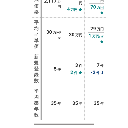
均
2,117
円
万
円
価
70
円
万円
4
⬆
万円
格
⬆
平
均
29
万円
30
万円/
㎡
30
1
万円
万円/㎡
㎡
単
⬆
価
新
規
3
7
件
件
登
5
件
2
-2
⬆
⬇
件
件
録
数
平
均
築
35
35
35
年
年
年
年
数