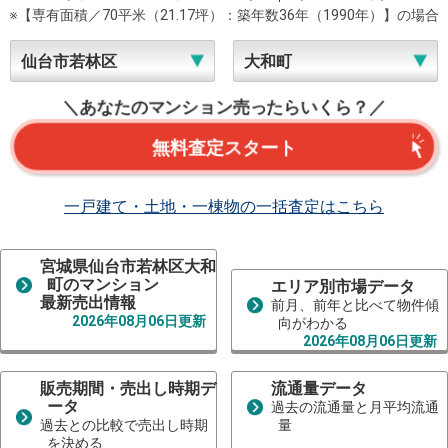
※【専有面積／70平米（21.17坪）：築年数36年（1990年）】の場合
＼あなたのマンション売ったらいくら？／
無料査定スタート
一戸建て・土地・一棟物の一括査定はこちら
宮城県仙台市若林区大和
町のマンション
エリア別市場データ
最新売出情報
前月、前年と比べて物件傾
2026年08月06日更新
向がわかる
2026年08月06日更新
販売期間・売出し時期デ
流通量データ
ータ
過去の流通量と月平均流通
過去との比較で売出し時期
量
を決める