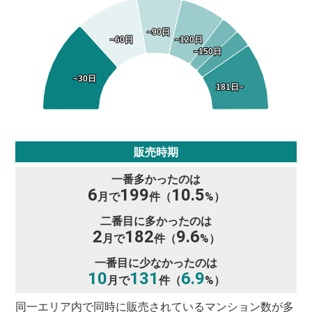
~90日
~90日
~60日
~60日
~120日
~120日
~150日
~150日
~30日
~30日
181日~
181日~
販売時期
一番多かったのは
6
199
10.5
月で
件（
%）
二番目に多かったのは
2
182
9.6
月で
件（
%）
一番目に少なかったのは
10
131
6.9
月で
件（
%）
同一エリア内で同時に販売されているマンション数が多