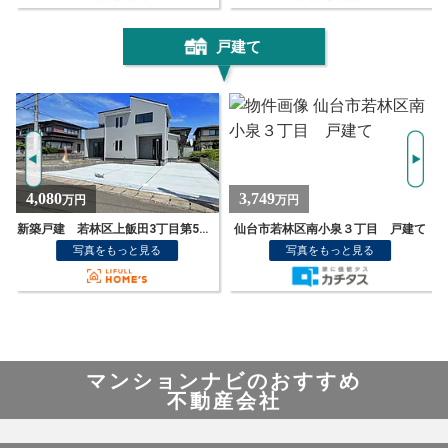
戸建て
3,749
3,198
万円
万円
仙台市若林区南小泉３丁目 戸建て
中古戸建 若林区上飯田2丁目 1棟
写真をもっと見る
写真をもっと見る
マンションナビのおすすめ
不動産会社