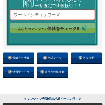
一括査定で比較検討！！
価値をチェック!!
あなたのマンション
最新売出情報
市場データ
販売期間
流通量データ
条件別価格変動
>>
マンション売買価格相場ページの使い方