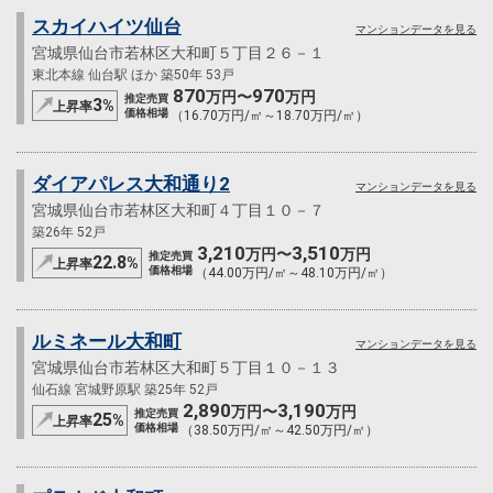
スカイハイツ仙台
マンションデータを見る
宮城県仙台市若林区大和町５丁目２６－１
東北本線 仙台駅 ほか 築50年 53戸
870
970
万円〜
万円
推定売買
3
%
上昇率
価格相場
（16.70万円/㎡～18.70万円/㎡）
ダイアパレス大和通り2
マンションデータを見る
宮城県仙台市若林区大和町４丁目１０－７
築26年 52戸
3,210
3,510
万円〜
万円
推定売買
22.8
%
上昇率
価格相場
（44.00万円/㎡～48.10万円/㎡）
ルミネール大和町
マンションデータを見る
宮城県仙台市若林区大和町５丁目１０－１３
仙石線 宮城野原駅 築25年 52戸
2,890
3,190
万円〜
万円
推定売買
25
%
上昇率
価格相場
（38.50万円/㎡～42.50万円/㎡）