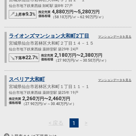
仙台市地下鉄東西線 卸町駅 築8年 27戸
4,880
5,280
万円〜
万円
推定売買
9.3
%
上昇率
価格相場
（58.10万円/㎡～62.90万円/㎡）
ライオンズマンション大和町2丁目
マンションデータを見る
宮城県仙台市若林区大和町２丁目１４－１５
仙台市地下鉄東西線 薬師堂駅 築29年 24戸
2,180
2,380
万円〜
万円
推定売買
22.7
%
下落率
価格相場
（27.90万円/㎡～30.50万円/㎡）
スペリア大和町
マンションデータを見る
宮城県仙台市若林区大和町１丁目１１－１
仙台市地下鉄東西線 薬師堂駅 築25年 19戸
2,260
2,460
万円〜
万円
推定売買
価格相場
（27.90万円/㎡～30.40万円/㎡）
< 戻る
>
1