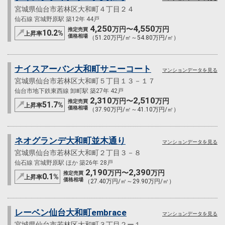
宮城県仙台市若林区大和町４丁目２４
仙石線 宮城野原駅 築12年 44戸
4,250
4,550
万円〜
万円
推定売買
10.2
%
上昇率
価格相場
（51.20万円/㎡～54.80万円/㎡）
ナイスアーバン大和町サニーコート
マンションデータを見る
宮城県仙台市若林区大和町５丁目１３－１７
仙台市地下鉄東西線 卸町駅 築27年 42戸
2,310
2,510
万円〜
万円
推定売買
51.7
%
上昇率
価格相場
（37.90万円/㎡～41.10万円/㎡）
ネオグランデ大和町並木通り
マンションデータを見る
宮城県仙台市若林区大和町２丁目３－８
仙石線 宮城野原駅 ほか 築26年 28戸
2,190
2,390
万円〜
万円
推定売買
0.1
%
上昇率
価格相場
（27.40万円/㎡～29.90万円/㎡）
レーベン仙台大和町embrace
マンションデータを見る
宮城県仙台市若林区大和町３丁目２ー１