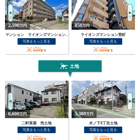
850
6,450
万円
万円
ズマンション一高前第3
ライオンズマンション荒町
ライオンズ仙台五橋
写真をもっと見る
写真をもっと見る
土地
5,380
2,280
万円
万円
木ノ下5丁目土地
仙台市若林区沖野3丁目 売土地
写真をもっと見る
写真をもっと見る