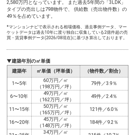
2,580万円となっています。 また過去5年間の「3LDK」
タイプの売出しは798物件で、 供給数（売出物件数）の
49％を占めています。
*マンションナビで表示される相場価格、過去事例データ、マー
ケットデータは過去10年に渡り独自に収集している2億件超の売
買・賃貸事例データ(2026/08現在)に基づき算出しております。
▼建築年別の㎡単価
建築年
㎡単価（坪単価）
（物件数／割合）
60万円／㎡
1〜5年
79件／3.9％
（198万円／坪）
49万円／㎡
6〜10年
49件／2.4％
（162万円／坪）
50万円／㎡
11〜15年
121件／6.0％
（165万円／坪）
45万円／㎡
16〜20年
184件／9.2％
（148万円／坪）
34万円／㎡