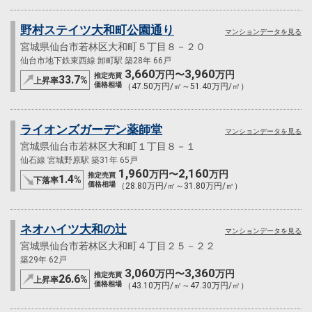
野村ステイツ大和町公園通り
マンションデータを見る
宮城県仙台市若林区大和町５丁目８－２０
仙台市地下鉄東西線 卸町駅 築28年 66戸
3,660
3,960
万円〜
万円
推定売買
33.7
%
上昇率
価格相場
（47.50万円/㎡～51.40万円/㎡）
ライオンズガーデン薬師堂
マンションデータを見る
宮城県仙台市若林区大和町１丁目８－１
仙石線 宮城野原駅 築31年 65戸
1,960
2,160
万円〜
万円
推定売買
1.4
%
下落率
価格相場
（28.80万円/㎡～31.80万円/㎡）
ネオハイツ大和の辻
マンションデータを見る
宮城県仙台市若林区大和町４丁目２５－２２
築29年 62戸
3,060
3,360
万円〜
万円
推定売買
26.6
%
上昇率
価格相場
（43.10万円/㎡～47.30万円/㎡）