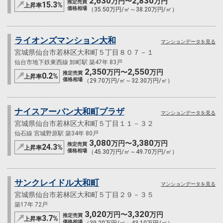
2,630
2,830
万円〜
万円
推定売買
15.3
%
上昇率
価格相場
（35.50万円/㎡～38.20万円/㎡）
ライオンズマンション大和
マンションデータを見る
宮城県仙台市若林区大和町５丁目８０７－１
仙台市地下鉄東西線 卸町駅 築47年 83戸
2,350
2,550
万円〜
万円
推定売買
0.2
%
上昇率
価格相場
（29.70万円/㎡～32.30万円/㎡）
ナイスアーバン大和町プラザ
マンションデータを見る
宮城県仙台市若林区大和町５丁目１１－３２
仙石線 宮城野原駅 築34年 80戸
3,080
3,380
万円〜
万円
推定売買
24.3
%
上昇率
価格相場
（45.30万円/㎡～49.70万円/㎡）
サンクレイドル大和町
マンションデータを見る
宮城県仙台市若林区大和町５丁目２９－３５
築17年 72戸
3,020
3,320
万円〜
万円
推定売買
3.7
%
上昇率
価格相場