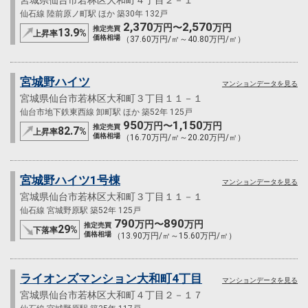
宮城県仙台市若林区大和町４丁目２－１
仙石線 陸前原ノ町駅 ほか 築30年 132戸
2,370
2,570
万円〜
万円
推定売買
13.9
%
上昇率
価格相場
（37.60万円/㎡～40.80万円/㎡）
宮城野ハイツ
マンションデータを見る
宮城県仙台市若林区大和町３丁目１１－１
仙台市地下鉄東西線 卸町駅 ほか 築52年 125戸
950
1,150
万円〜
万円
推定売買
82.7
%
上昇率
価格相場
（16.70万円/㎡～20.20万円/㎡）
宮城野ハイツ1号棟
マンションデータを見る
宮城県仙台市若林区大和町３丁目１１－１
仙石線 宮城野原駅 築52年 125戸
790
890
万円〜
万円
推定売買
29
%
下落率
価格相場
（13.90万円/㎡～15.60万円/㎡）
ライオンズマンション大和町4丁目
マンションデータを見る
宮城県仙台市若林区大和町４丁目２－１７