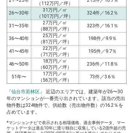
21〜25年
215件／10.7％
（112万円／坪）
31万円／㎡
26〜30年
324件／16.2％
（101万円／坪）
27万円／㎡
31〜35年
323件／16.1％
（88万円／坪）
25万円／㎡
36〜40年
198件／9.9％
（81万円／坪）
22万円／㎡
41〜45年
195件／9.7％
（71万円／坪）
18万円／㎡
46〜50年
236件／11.8％
（60万円／坪）
17万円／㎡
51年〜
73件／3.6％
（56万円／坪）
『仙台市若林区』
近辺のエリアでは、建築年が26〜30
年のマンションが一番売り出されています。該当の売出
物件数は324物件で、供給数（売出物件数）の16.2％を
占めています。
*マンションナビで表示される相場価格、過去事例データ、マー
ケットデータは過去10年に渡り独自に収集している2億件超の売