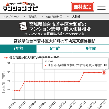
無料査定
トップページ
宮城県
仙台市若林区
大和町
宮城県仙台市若林区大和町の
マンション売却・購入価格相場
>>
マンション売買価格相場ページの使い方
宮城県仙台市若林区大和町の平均売買価格推移
3年前
6年前
9年前
仙台市若林区大和町の平均売買㎡単価
202607
31
●
仙台市若林区大和町の平均売買㎡単価:
30
1㎡単価（万円）
30
29
28
202503
202411
202407
202403
202311
202307
202607
202603
202511
202507