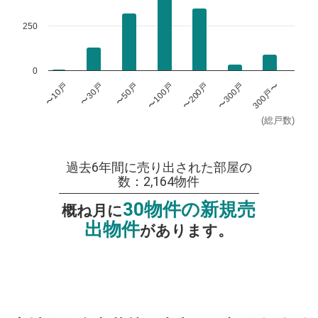
250
0
〜100戸
〜300戸
〜10戸
〜50戸
〜200戸
300戸〜
〜30戸
(総戸数)
過去6年間に売り出された部屋の
数：2,164物件
30物件の新規売
概ね月に
出物件
があります。