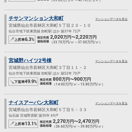
（39.20万円/㎡～43.10万円/㎡）
チサンマンション大和町
マンションデータを見る
宮城県仙台市若林区大和町５丁目２３－１０
仙台市地下鉄東西線 卸町駅 ほか 築37年 72戸
2,020
2,220
万円〜
万円
推定売買
6.3
%
上昇率
価格相場
（33.70万円/㎡～37.00万円/㎡）
宮城野ハイツ2号棟
マンションデータを見る
宮城県仙台市若林区大和町３丁目１１－２
仙台市地下鉄東西線 卸町駅 ほか 築52年 70戸
800
900
万円〜
万円
推定売買
49.9
%
下落率
価格相場
（14.00万円/㎡～15.80万円/㎡）
ナイスアーバン大和町
マンションデータを見る
宮城県仙台市若林区大和町５丁目５－３３
仙石線 宮城野原駅 築35年 69戸
2,270
2,470
万円〜
万円
推定売買
13.1
%
上昇率
価格相場
（36.60万円/㎡～39.80万円/㎡）