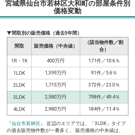
宮城県仙台市若林区大和町の部屋条件別
価格変動
▼間取別の販売価格（過去5年間）
（該当物件数／割
間取
販売価格（中央値）
合）
1R・1K
400万円
171件／10.6％
1,399万円
91件／5.6％
1LDK
1,715万円
372件／23.0％
2LDK
2,580万円
798件／49.4％
3LDK
2,980万円
184件／11.4％
4LDK
『仙台市若林区』
近辺のエリアでは、「3LDK」タイプ
の過去販売物件数が一番多く、 販売価格の中央値は、