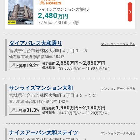
ライオンズマンション大和第5
2,480
万円
72.50㎡／3LDK／7階
ダイアパレス大和通り
マンションデータを見る
宮城県仙台市若林区大和町４丁目９－５
仙石線 宮城野原駅 築30年 154戸
2,650
2,850
万円〜
万円
推定売買
19.2
%
上昇率
価格相場
（39.00万円/㎡～41.90万円/㎡）
サンライズマンション大和
マンションデータを見る
宮城県仙台市若林区大和町５丁目３２－１２
東北本線 仙台駅 ほか 築40年 142戸
1,980
2,180
万円〜
万円
推定売買
31.3
%
上昇率
価格相場
（34.70万円/㎡～38.20万円/㎡）
ナイスアーバン大和ステイツ
マンションデータを見る