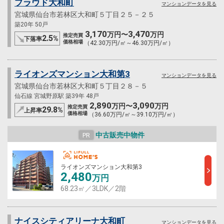
プラウド大和町
マンションデータを見る
宮城県仙台市若林区大和町５丁目２５－２５
築20年 50戸
3,170
3,470
万円〜
万円
推定売買
2.5
%
下落率
価格相場
（42.30万円/㎡～46.30万円/㎡）
ライオンズマンション大和第3
マンションデータを見る
宮城県仙台市若林区大和町５丁目２８－５
仙石線 宮城野原駅 築39年 48戸
2,890
3,090
万円〜
万円
推定売買
29.8
%
上昇率
価格相場
（36.60万円/㎡～39.10万円/㎡）
中古販売中物件
PR
ライオンズマンション大和第3
2,480
万円
68.23㎡／3LDK／2階
ナイスシティアリーナ大和町
マンションデータを見る