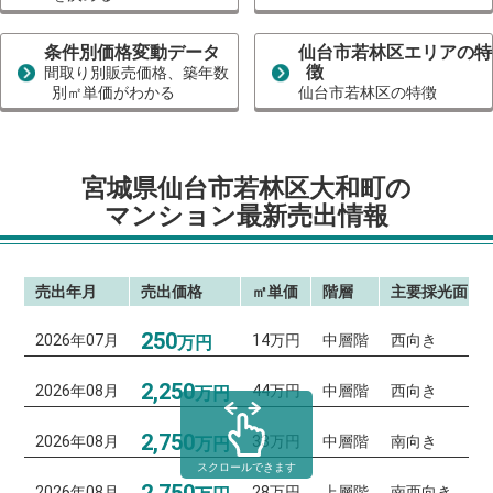
条件別価格変動データ
仙台市若林区エリアの特
徴
間取り別販売価格、築年数
別㎡単価がわかる
仙台市若林区の特徴
宮城県仙台市若林区大和町の
マンション最新売出情報
売出年月
売出価格
㎡単価
階層
主要採光面
250
2026年07月
14万円
中層階
西向き
万円
2,250
2026年08月
44万円
中層階
西向き
万円
2,750
2026年08月
33万円
中層階
南向き
万円
スクロールできます
2,750
2026年08月
28万円
上層階
南西向き