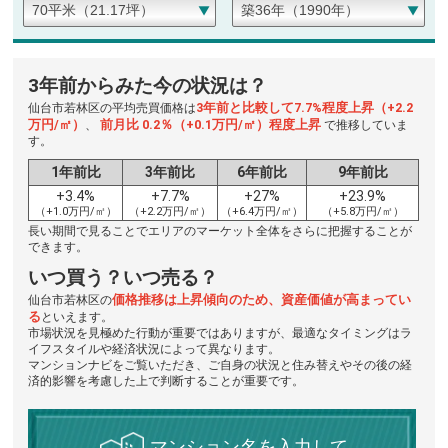
3年前からみた今の状況は？
3年前と比較して7.7%程度上昇（+2.2
仙台市若林区の平均売買価格は
万円/㎡）
前月比 0.2％（+0.1万円/㎡）程度上昇
、
で推移していま
す。
1年前比
3年前比
6年前比
9年前比
+3.4%
+7.7%
+27%
+23.9%
（+1.0万円/㎡）
（+2.2万円/㎡）
（+6.4万円/㎡）
（+5.8万円/㎡）
長い期間で見ることでエリアのマーケット全体をさらに把握することが
できます。
いつ買う？いつ売る？
価格推移は上昇傾向のため、資産価値が高まってい
仙台市若林区の
る
といえます。
市場状況を見極めた行動が重要ではありますが、最適なタイミングはラ
イフスタイルや経済状況によって異なります。
マンションナビをご覧いただき、ご自身の状況と住み替えやその後の経
済的影響を考慮した上で判断することが重要です。
マンション名を入力して