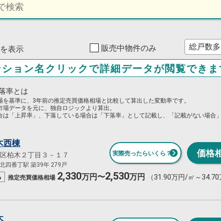
販売中物件のみ
7件を表示
ンション名クリックで詳細データが閲覧できま
落率とは
場を基準に、3年前の推定売買価格相場と比較して算出した変動率です。
市場データを元に、独自ロジックより算出。
合は「上昇率」、下落している場合は「下落率」として記載し、「記載がない場合
木西棟
価格
実際売ったらいくら？
区柏木２丁目３－１７
四番丁駅 築39年 279戸
2,330
2,530
%
万円〜
万円
（31.90万円/㎡～34.7
推定売買
価格相場
木