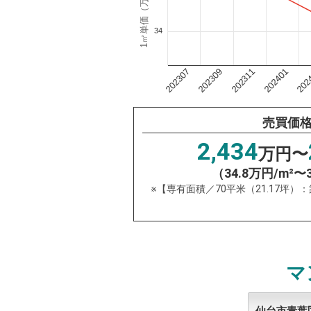
1㎡単価（万円）
34
202311
202
202309
202401
202307
売買価
2,434
万円〜
（34.8万円/m²〜
※【専有面積／70平米（21.17坪）
マ