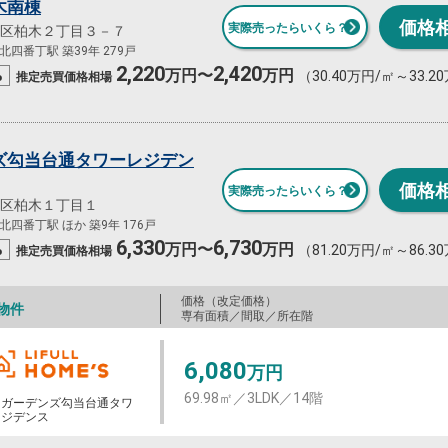
木南棟
価格
実際売ったらいくら？
区柏木２丁目３－７
四番丁駅 築39年 279戸
2,220
2,420
%
万円〜
万円
（30.40万円/㎡～33.2
推定売買
価格相場
ズ勾当台通タワーレジデン
価格
実際売ったらいくら？
区柏木１丁目１
四番丁駅 ほか 築9年 176戸
6,330
6,730
%
万円〜
万円
（81.20万円/㎡～86.3
推定売買
価格相場
価格（改定価格）
物件
専有面積／間取／所在階
6,080
万円
69.98㎡／3LDK／14階
・ガーデンズ勾当台通タワ
レジデンス