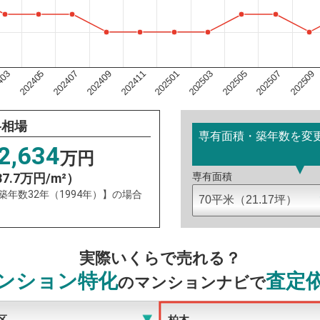
202501
403
202505
202407
202509
202411
202503
202405
202507
202409
格相場
専有面積・築年数を変
2,634
万円
37.7万円/m²）
専有面積
：築年数32年（1994年）】の場合
実際いくらで売れる？
ンション特化
査定
のマンションナビで