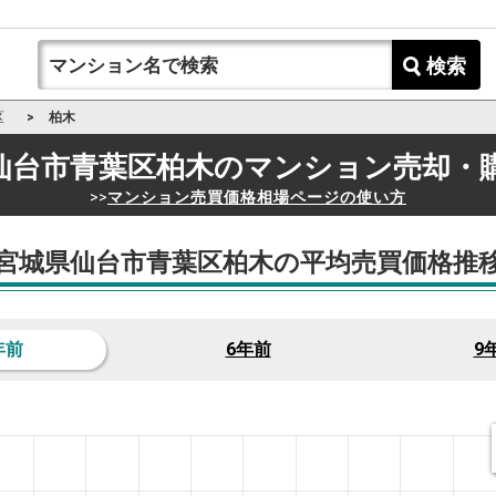
検索
区
柏木
仙台市青葉区柏木の
マンション売却・
>>
マンション売買価格相場ページの使い方
宮城県仙台市青葉区柏木の平均売買価格推
年前
6年前
9