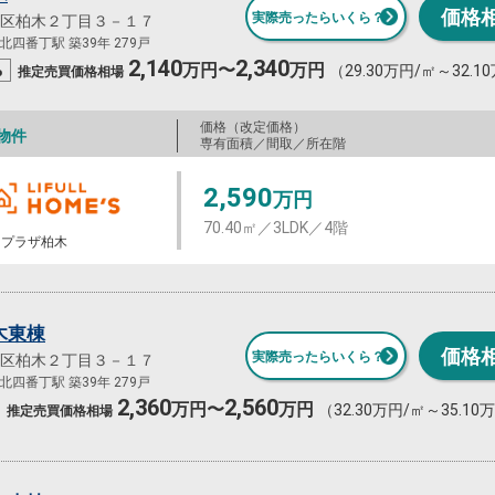
価格
実際売ったらいくら？
区柏木２丁目３－１７
四番丁駅 築39年 279戸
2,140
2,340
%
万円〜
万円
（29.30万円/㎡～32.1
推定売買
価格相場
価格（改定価格）
物件
専有面積／間取／所在階
2,590
万円
70.40㎡／3LDK／4階
日プラザ柏木
木東棟
価格
実際売ったらいくら？
区柏木２丁目３－１７
四番丁駅 築39年 279戸
2,360
2,560
万円〜
万円
（32.30万円/㎡～35.10
推定売買
価格相場