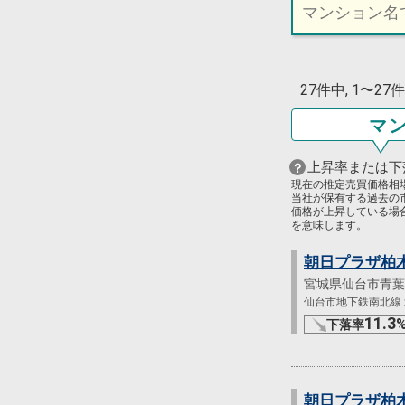
27件中, 1〜2
マ
上昇率または下
現在の推定売買価格相
当社が保有する過去の
価格が上昇している場
を意味します。
朝日プラザ柏
宮城県仙台市青葉
仙台市地下鉄南北線 北
11.3
下落率
朝日プラザ柏