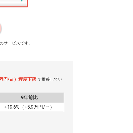
のサービスです。
.4万円/㎡）程度下落
で推移してい
9年前比
+19.6%
（+5.9万円/㎡）