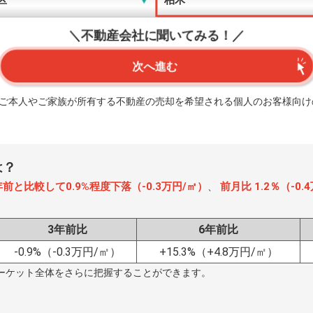
＼不動産会社に聞いてみる！／
次へ進む
、ご本人やご家族が所有する不動産の売却を希望される個人のお客様向け
は？
年前と比較して0.9%程度下落（-0.3万円/㎡）
前月比 1.2％（-0
、
3年前比
6年前比
-0.9%
（-0.3万円/㎡）
+15.3%
（+4.8万円/㎡）
ーケット全体をさらに把握することができます。