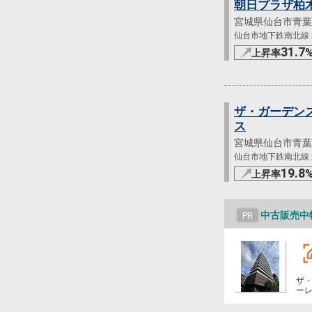
朝日プラザ柏
宮城県仙台市青葉
仙台市地下鉄南北線 北
31.7
上昇率
ザ・ガーデン
ス
宮城県仙台市青葉
仙台市地下鉄南北線 北
19.8
上昇率
中古販売中
PR
ザ
ー