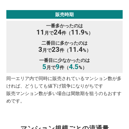
販売時期
一番多かったのは
11
24
11.9
月で
件（
%）
二番目に多かったのは
3
23
11.4
月で
件（
%）
一番目に少なかったのは
5
9
4.5
月で
件（
%）
同一エリア内で同時に販売されているマンション数が多
ければ、どうしても値下げ競争になりがちです
販売マンション数が多い場合は閑散期を狙うのもおすす
めです。
マンション規模ごとの流通量