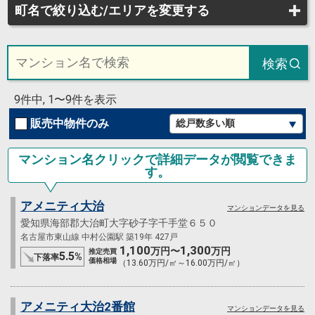
町名で絞り込む/エリアを変更する
検索
9件中, 1〜9件を表示
販売中物件のみ
マンション名クリックで詳細データが閲覧できま
す。
アメニティ大治
マンションデータを見る
愛知県海部郡大治町大字砂子字千手堂６５０
名古屋市東山線 中村公園駅 築19年 427戸
1,100
1,300
万円〜
万円
推定売買
5.5
%
下落率
価格相場
（13.60万円/㎡～16.00万円/㎡）
アメニティ大治2番館
マンションデータを見る