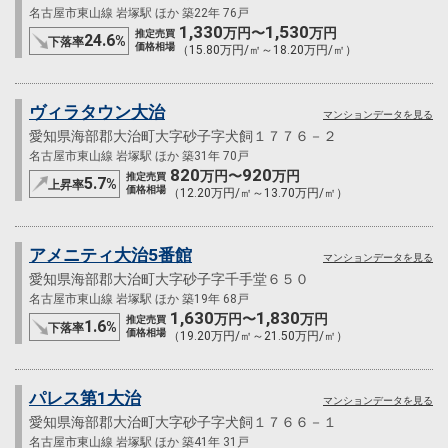
名古屋市東山線 岩塚駅 ほか 築22年 76戸
1,330
1,530
万円〜
万円
推定売買
24.6
%
下落率
価格相場
（15.80万円/㎡～18.20万円/㎡）
ヴィラタウン大治
マンションデータを見る
愛知県海部郡大治町大字砂子字犬飼１７７６－２
名古屋市東山線 岩塚駅 ほか 築31年 70戸
820
920
万円〜
万円
推定売買
5.7
%
上昇率
価格相場
（12.20万円/㎡～13.70万円/㎡）
アメニティ大治5番館
マンションデータを見る
愛知県海部郡大治町大字砂子字千手堂６５０
名古屋市東山線 岩塚駅 ほか 築19年 68戸
1,630
1,830
万円〜
万円
推定売買
1.6
%
下落率
価格相場
（19.20万円/㎡～21.50万円/㎡）
パレス第1大治
マンションデータを見る
愛知県海部郡大治町大字砂子字犬飼１７６６－１
名古屋市東山線 岩塚駅 ほか 築41年 31戸