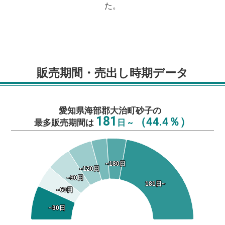
た。
販売期間・売出し時期データ
愛知県海部郡大治町砂子の
181
（44.4％）
最多販売期間は
日 ~
~180日
~180日
~120日
~120日
~90日
~90日
181日~
181日~
~60日
~60日
~30日
~30日