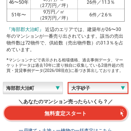
46〜50年
26件／11.3％
（27万円／坪）
9万円／㎡
51年〜
6件／2.6％
（29万円／坪）
『海部郡大治町』
近辺のエリアでは、建築年が26〜30
年のマンションが一番売り出されています。該当の売出
物件数は72物件で、供給数（売出物件数）の31.3％を占
めています。
*マンションナビで表示される相場価格、過去事例データ、マー
ケットデータは過去10年に渡り独自に収集している2億件超の売
買・賃貸事例データ(2026/08現在)に基づき算出しております。
＼あなたのマンション売ったらいくら？／
無料査定スタート
一戸建て・土地・一棟物の一括査定はこちら