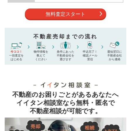
無料査定スタート
不動産売却までの流れ
今ココ！
物件情報を
条件にあった
申込完了！
最短翌日に
一括査定を
教えて
不動産会社を
確認メール
不動産会社
はじめる
ください
選びます
受信
から連絡
不動産のお困りごとがあるあなたへ
イイタン相談室なら無料・匿名で
不動産相談が可能です。