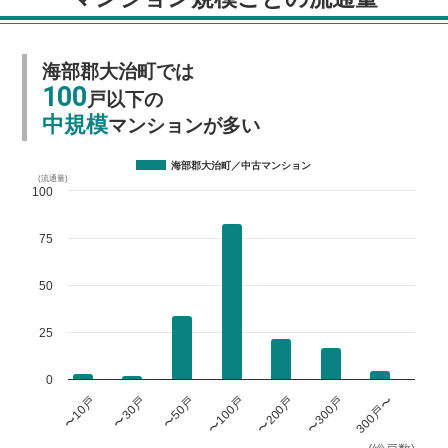
海部郡大治町では
100
戸以下の
中規模
マンションが多い
海部郡大治町／中古マンション
(流通量)
100
75
50
25
0
〜100戸
〜300戸
〜10戸
〜50戸
〜200戸
300戸〜
〜30戸