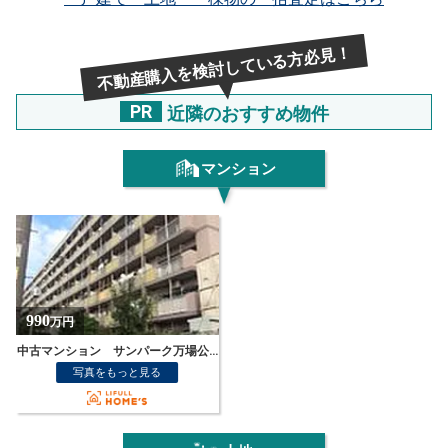
不動産購入を検討している方必見！
PR
近隣のおすすめ物件
マンション
990
万円
中古マンション サンパーク万場公園 KHSD
写真をもっと見る