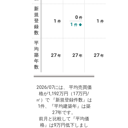
新
規
0
件
登
1
1
件
件
1
⬆
件
録
数
平
均
築
27
27
27
年
年
年
年
数
2026/07には、 平均売買価
格が1,192万円（17万円/
㎡）で 『新規登録件数』は
1件、『平均建築年』は築
27年です。
前月と比較して『平均価
格』は9万円低下しまし