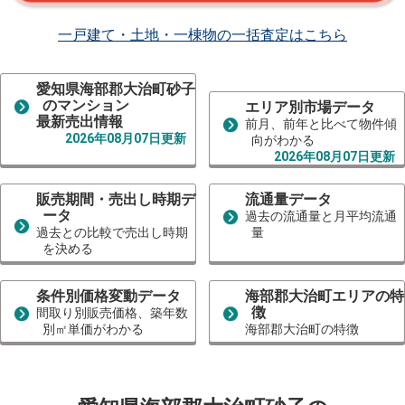
一戸建て・土地・一棟物の一括査定はこちら
愛知県海部郡大治町砂子
のマンション
エリア別市場データ
最新売出情報
前月、前年と比べて物件傾
2026年08月07日更新
向がわかる
2026年08月07日更新
販売期間・売出し時期デ
流通量データ
ータ
過去の流通量と月平均流通
過去との比較で売出し時期
量
を決める
条件別価格変動データ
海部郡大治町エリアの特
徴
間取り別販売価格、築年数
別㎡単価がわかる
海部郡大治町の特徴