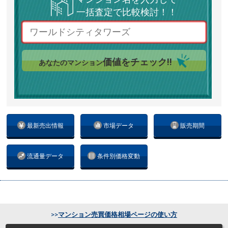
一括査定で比較検討！！
価値をチェック!!
あなたのマンション
最新売出情報
市場データ
販売期間
流通量データ
条件別価格変動
>>
マンション売買価格相場ページの使い方