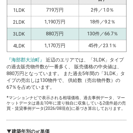
719万円
2件／1.0％
1LDK
1,190万円
18件／9.2％
2LDK
880万円
130件／66.7％
3LDK
1,170万円
45件／23.1％
4LDK
『海部郡大治町』
近辺のエリアでは、「3LDK」タイプ
の過去販売物件数が一番多く、 販売価格の中央値は、
880万円となっています。 また過去5年間の「3LDK」タ
イプの売出しは130物件で、 供給数（売出物件数）の
67％を占めています。
*マンションナビで表示される相場価格、過去事例データ、マー
ケットデータは過去10年に渡り独自に収集している2億件超の売
買・賃貸事例データ(2026/08現在)に基づき算出しております。
▼建築年別の㎡単価