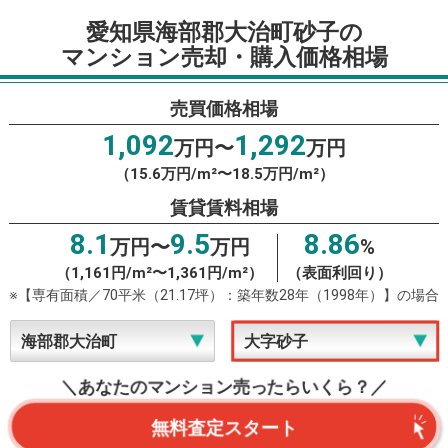
愛知県海部郡大治町砂子の
マンション売却・購入価格相場
売買価格相場
1,092
1,292
万円〜
万円
（15.6万円/m²〜18.5万円/m²）
賃貸賃料相場
8.1
9.5
8.86
万円〜
万円
%
（1,161円/m²〜1,361円/m²）
（表面利回り）
※【専有面積／70平米（21.17坪）：築年数28年（1998年）】の場合
＼あなたのマンション売ったらいくら？／
無料査定スタート