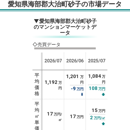
愛知県海部郡大治町砂子の市場データ
▼愛知県海部郡大治町砂子
のマンションマーケットデ
ータ
◇売買データ
2026/07
2026/06
2025/07
平
1,084
1,201
万
万
均
1,192
円
円
万
価
108
-9
円
万円
万円
格
⬇
⬆
平
均
15
万円
17
万円/
㎡
17
2
万円
万円/㎡
㎡
単
⬆
価