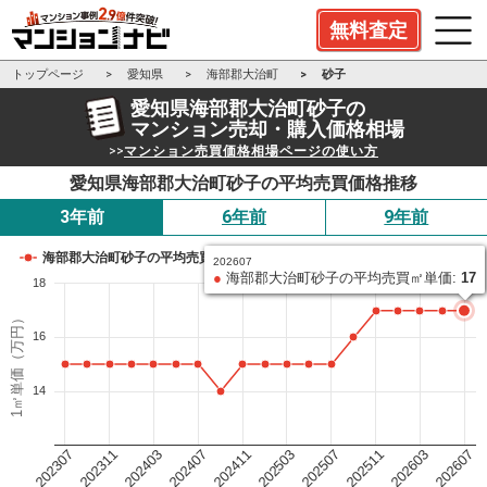
無料査定
トップページ
愛知県
海部郡大治町
砂子
愛知県海部郡大治町砂子の
マンション売却・購入価格相場
>>
マンション売買価格相場ページの使い方
愛知県海部郡大治町砂子の平均売買価格推移
3年前
6年前
9年前
海部郡大治町砂子の平均売買㎡単価
202607
●
海部郡大治町砂子の平均売買㎡単価:
17
18
1㎡単価（万円）
16
14
202503
202411
202407
202403
202311
202307
202607
202603
202511
202507