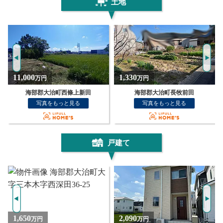
土地
1,330
498
万円
万円
海部郡大治町長牧前田
売地 海部郡大治町三本木字西之川 NO
写真をもっと見る
写真をもっと見る
戸建て
2,090
2,349
万円
万円