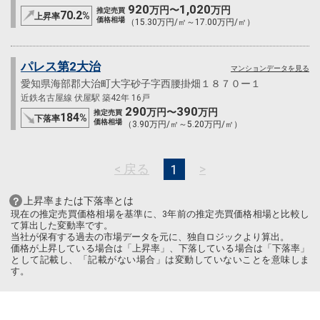
920
1,020
万円〜
万円
推定売買
70.2
%
上昇率
価格相場
（15.30万円/㎡～17.00万円/㎡）
パレス第2大治
マンションデータを見る
愛知県海部郡大治町大字砂子字西腰掛畑１８７０ー１
近鉄名古屋線 伏屋駅 築42年 16戸
290
390
万円〜
万円
推定売買
184
%
下落率
価格相場
（3.90万円/㎡～5.20万円/㎡）
< 戻る
>
1
上昇率または下落率とは
現在の推定売買価格相場を基準に、3年前の推定売買価格相場と比較し
て算出した変動率です。
当社が保有する過去の市場データを元に、独自ロジックより算出。
価格が上昇している場合は「上昇率」、下落している場合は「下落率」
として記載し、「記載がない場合」は変動していないことを意味しま
す。