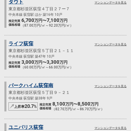
タウト
マンションデータを見る
東京都杉並区荻窪４丁目２７ー７
中央本線 荻窪駅 ほか 築16年 10戸
6,700
7,100
万円〜
万円
推定売買
価格相場
（87.00万円/㎡～92.20万円/㎡）
ライフ荻窪
マンションデータを見る
東京都杉並区荻窪５丁目２１－１１
中央本線 荻窪駅 築47年 10戸
3,000
3,300
万円〜
万円
推定売買
価格相場
（60.00万円/㎡～66.00万円/㎡）
パークハイム荻窪南
マンションデータを見る
東京都杉並区荻窪５丁目９－２１
中央本線 荻窪駅 築38年 9戸
8,100
8,500
万円〜
万円
推定売買
20.7
%
上昇率
価格相場
（82.70万円/㎡～86.70万円/㎡）
ユニパリス荻窪
マンションデータを見る