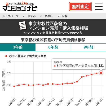
無料査定
トップページ
東京都
杉並区
荻窪
東京都杉並区荻窪の
マンション売却・購入価格相場
>>
マンション売買価格相場ページの使い方
東京都杉並区荻窪の平均売買価格推移
3年前
6年前
9年前
杉並区荻窪の平均売買㎡単価
140
202607
●
杉並区荻窪の平均売買㎡単価:
121
1㎡単価（万円）
120
100
202503
202411
202407
202403
202311
202307
202607
202603
202511
202507