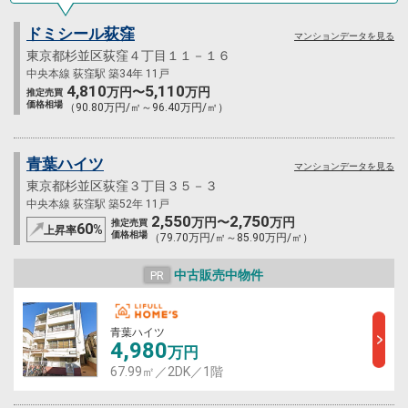
ドミシール荻窪
マンションデータを見る
東京都杉並区荻窪４丁目１１－１６
中央本線 荻窪駅 築34年 11戸
4,810
5,110
万円〜
万円
推定売買
価格相場
（90.80万円/㎡～96.40万円/㎡）
青葉ハイツ
マンションデータを見る
東京都杉並区荻窪３丁目３５－３
中央本線 荻窪駅 築52年 11戸
2,550
2,750
万円〜
万円
推定売買
60
%
上昇率
価格相場
（79.70万円/㎡～85.90万円/㎡）
中古販売中物件
PR
青葉ハイツ
4,980
万円
67.99㎡／2DK／1階