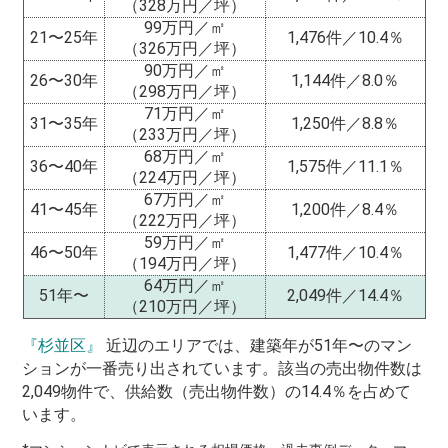
（328万円／坪）
99万円／㎡
21〜25年
1,476件／10.4％
（326万円／坪）
90万円／㎡
26〜30年
1,144件／8.0％
（298万円／坪）
71万円／㎡
31〜35年
1,250件／8.8％
（233万円／坪）
68万円／㎡
36〜40年
1,575件／11.1％
（224万円／坪）
67万円／㎡
41〜45年
1,200件／8.4％
（222万円／坪）
59万円／㎡
46〜50年
1,477件／10.4％
（194万円／坪）
64万円／㎡
51年〜
2,049件／14.4％
（210万円／坪）
『杉並区』
近辺のエリアでは、建築年が51年〜のマン
ションが一番売り出されています。該当の売出物件数は
2,049物件で、供給数（売出物件数）の14.4％を占めて
います。