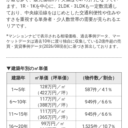
ます。1R・1Kを中心に、2LDK・3LDKも一定数流通し
ており、中央線沿線をはじめとした交通利便性や住みや
すさを重視する単身者・少人数世帯の需要が見られるエ
リアです。
*マンションナビで表示される相場価格、過去事例データ、マー
ケットデータは過去10年に渡り独自に収集している2億件超の売
買・賃貸事例データ(2026/08現在)に基づき算出しております。
▼建築年別の㎡単価
建築年
㎡単価（坪単価）
（物件数／割合）
128万円／㎡
1〜5年
587件／4.1％
（422万円／坪）
117万円／㎡
6〜10年
949件／6.6％
（388万円／坪）
111万円／㎡
11〜15年
945件／6.6％
（365万円／坪）
99万円／㎡
16〜20年
1,525件／10.7％