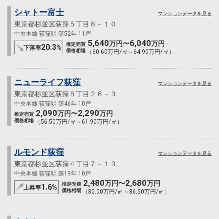
シャトー富士
マンションデータを見る
東京都杉並区荻窪５丁目８－１０
中央本線 荻窪駅 築52年 11戸
5,640
6,040
万円〜
万円
推定売買
20.3
%
下落率
価格相場
（60.60万円/㎡～64.90万円/㎡）
ニューライフ荻窪
マンションデータを見る
東京都杉並区荻窪５丁目２６－３
中央本線 荻窪駅 築46年 10戸
2,090
2,290
万円〜
万円
推定売買
価格相場
（56.50万円/㎡～61.90万円/㎡）
ルモンド荻窪
マンションデータを見る
東京都杉並区荻窪４丁目７－１３
中央本線 荻窪駅 築19年 10戸
2,480
2,680
万円〜
万円
推定売買
1.6
%
上昇率
価格相場
（80.00万円/㎡～86.50万円/㎡）