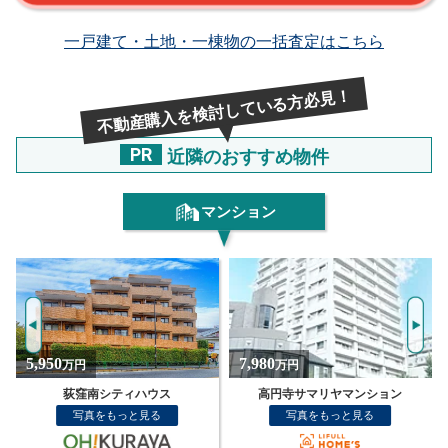
一戸建て・土地・一棟物の一括査定はこちら
不動産購入を検討している方必見！
PR
近隣のおすすめ物件
マンション
7,980
8,280
万円
万円
高円寺サマリヤマンション
ユニーブル荻窪 2階
写真をもっと見る
写真をもっと見る