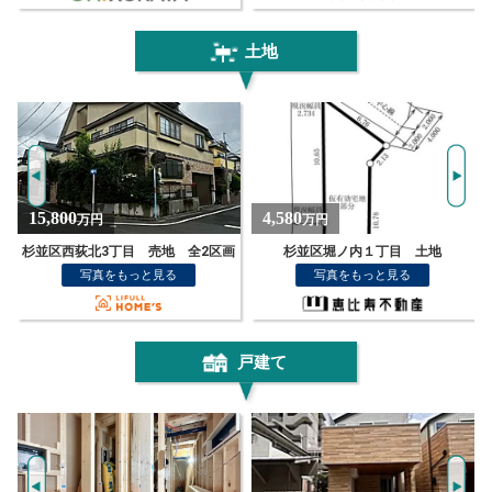
土地
4,580
7,900
万円
万円
画
杉並区堀ノ内１丁目 土地
杉並区阿佐谷北1丁目
写真をもっと見る
写真をもっと見る
戸建て