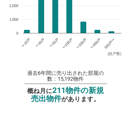
2,000
1,000
0
〜100戸
〜200戸
〜300戸
300戸〜
〜10戸
〜30戸
〜50戸
(総戸数)
過去6年間に売り出された部屋の
数：15,192物件
211物件の新規
概ね月に
売出物件
があります。