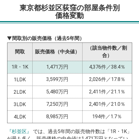
東京都杉並区荻窪の部屋条件別
価格変動
▼間取別の販売価格（過去5年間）
（該当物件数／割
間取
販売価格（中央値）
合）
1R・1K
1,471万円
4,376件／38.4％
3,599万円
2,026件／17.8％
1LDK
5,480万円
2,411件／21.1％
2LDK
7,250万円
2,401件／21.0％
3LDK
8,985万円
194件／1.7％
4LDK
『杉並区』
では、過去5年間の販売物件数は「1R・1K」
が最も多く、販売価格の中央値は1,471万円となってい