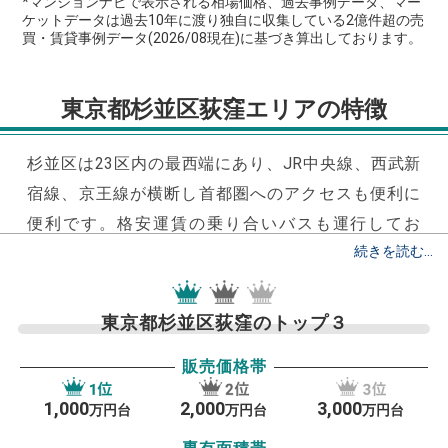
*マンションナビで表示される相場価格、過去事例データ、マー
ケットデータは過去10年に渡り独自に収集している2億件超の売
買・賃貸事例データ(2026/08現在)に基づき算出しております。
東京都杉並区荻窪エリアの特徴
杉並区は23区内の最西端にあり、JR中央線、西武新
宿線、京王線が横断し首都圏へのアクセスも便利に
便利です。
格安運賃の乗り合いバスも運行してお
り、電車の乗り継ぎが難しいエリアでも、手軽にア
クセスできます。
東京都杉並区荻窪のトップ３
また、杉並区は治安がよく家賃の相場が都内の平均
販売価格帯
と比べて低いため、単身世帯や学生が住みやすい街
が多くあります。阿佐ヶ谷、高円寺、荻窪など、住
1,000
2,000
3,000
万円台
万円台
万円台
みたい街として頻繁に話題になるエリアも杉並区内