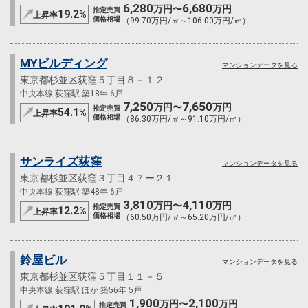
6,280
6,680
万円〜
万円
推定売買
19.2
%
上昇率
価格相場
（99.70万円/㎡～106.00万円/㎡）
MYビルディング
マンションデータを見る
東京都杉並区荻窪５丁目８－１２
中央本線 荻窪駅 築18年 6戸
7,250
7,650
万円〜
万円
推定売買
54.1
%
上昇率
価格相場
（86.30万円/㎡～91.10万円/㎡）
サンライズ荻窪
マンションデータを見る
東京都杉並区荻窪３丁目４７ー２１
中央本線 荻窪駅 築48年 6戸
3,810
4,110
万円〜
万円
推定売買
12.2
%
上昇率
価格相場
（60.50万円/㎡～65.20万円/㎡）
鈴屋ビル
マンションデータを見る
東京都杉並区荻窪５丁目１１－５
中央本線 荻窪駅 ほか 築56年 5戸
1,900
2,100
万円〜
万円
推定売買