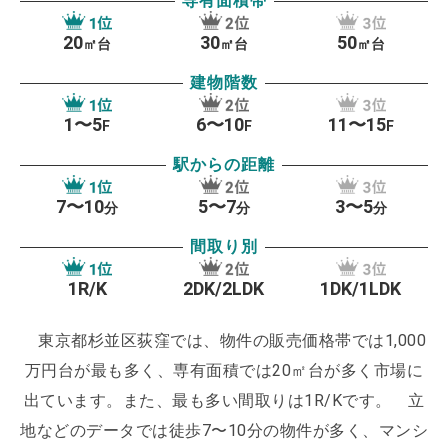
専有面積帯
には点在しています。
他にも、上井草、下井草、浜
20
30
50
田山、久我山など人気のエリアはありますが、大規
㎡台
㎡台
㎡台
模マンションが建設できるような土地がなく、平均
建物階数
階高は都内では低くまた平均築年数も古い傾向にあ
1〜5
6〜10
11〜15
F
F
F
ります。
駅からの距離
毎年夏には、阿佐ヶ谷の夏祭りと、高円寺の阿波踊
7〜10
5〜7
3〜5
分
分
分
りという２大イベントが開催され、どちらも100万人
間取り別
規模の参加者が集まります。また音楽系イベントも
積極的に行われています。
1R/K
2DK/2LDK
1DK/1LDK
東京都杉並区荻窪では、物件の販売価格帯では1,000
杉並区では子育て世帯向けに積極的な取り組みを行
万円台が最も多く、専有面積では20㎡台が多く市場に
っており、認可保育所の整備をすすめた結果、直近
出ています。また、最も多い間取りは1R/Kです。
立
では３年連続で待機児童ゼロを達成しています。数
地などのデータでは徒歩7〜10分の物件が多く、マンシ
だけではなく、質の面でも力を入れているようなの