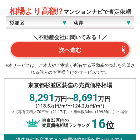
相場より高額!?
マンションナビで査定依頼
＼不動産会社に聞いてみる！／
次へ進む
※本サービスは、ご本人やご家族が所有する不動産の売却を希望さ
れる個人のお客様向けのサービスです。
東京都杉並区荻窪の売買価格相場
8,291
8,691
万円〜
万円
（118.5万円/m²〜124.2万円/m²）
※【専有面積／70平米（21.17坪）：築年数34年（1992年）】の場合
16
東京23区内の
位
売買価格相場ランキング
物件条件を変更すると売買価格相場が変わります！