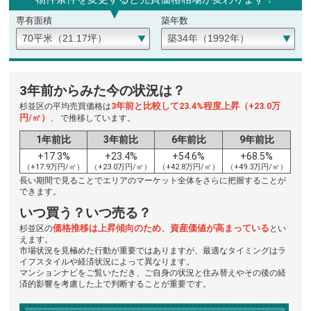
専有面積
築年数
3年前からみた今の状況は？
3年前と比較して23.4%程度上昇（+23.0万
杉並区の平均売買価格は
円/㎡）
、 で推移しています。
1年前比
3年前比
6年前比
9年前比
+17.3%
+23.4%
+54.6%
+68.5%
（+17.9万円/㎡）
（+23.0万円/㎡）
（+42.8万円/㎡）
（+49.3万円/㎡）
長い期間で見ることでエリアのマーケット全体をさらに把握することが
できます。
いつ買う？いつ売る？
価格推移は上昇傾向のため、資産価値が高まっている
杉並区の
とい
えます。
市場状況を見極めた行動が重要ではありますが、最適なタイミングはラ
イフスタイルや経済状況によって異なります。
マンションナビをご覧いただき、ご自身の状況と住み替えやその後の経
済的影響を考慮した上で判断することが重要です。