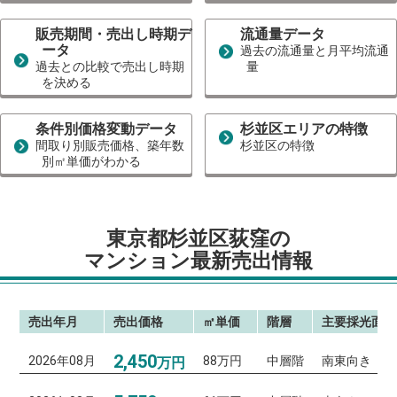
販売期間・売出し時期デ
流通量データ
ータ
過去の流通量と月平均流通
過去との比較で売出し時期
量
を決める
条件別価格変動データ
杉並区エリアの特徴
間取り別販売価格、築年数
杉並区の特徴
別㎡単価がわかる
東京都杉並区荻窪の
マンション最新売出情報
売出年月
売出価格
㎡単価
階層
主要採光面
2,450
2026年08月
88万円
中層階
南東向き
万円