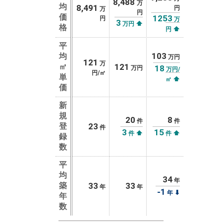
8,488
万
均
8,491
円
万
円
価
1253
円
万
3
⬆
万円
格
⬆
円
平
103
均
万円
121
万
㎡
121
18
万円
万円/
円/㎡
単
⬆
㎡
価
新
規
20
8
件
件
登
23
件
3
15
⬆
⬆
件
件
録
数
平
均
34
年
築
33
33
年
年
-1
⬇
年
年
数