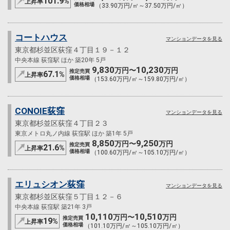
101.9
%
上昇率
価格相場
（33.90万円/㎡～37.50万円/㎡）
コートハウス
マンションデータを見る
東京都杉並区荻窪４丁目１９－１２
中央本線 荻窪駅 ほか 築20年 5戸
9,830
10,230
万円〜
万円
推定売買
67.1
%
上昇率
価格相場
（153.60万円/㎡～159.80万円/㎡）
CONOIE荻窪
マンションデータを見る
東京都杉並区荻窪４丁目２３
東京メトロ丸ノ内線 荻窪駅 ほか 築1年 5戸
8,850
9,250
万円〜
万円
推定売買
21.6
%
上昇率
価格相場
（100.60万円/㎡～105.10万円/㎡）
エリュシオン荻窪
マンションデータを見る
東京都杉並区荻窪５丁目１２－６
中央本線 荻窪駅 築21年 3戸
10,110
10,510
万円〜
万円
推定売買
19
%
上昇率
価格相場
（101.10万円/㎡～105.10万円/㎡）