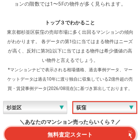
ョンの階数では1〜5Fの物件が多く見られます。
で、要チェックです。
トップ３でわかること
東京都杉並区荻窪の売却市場に多く出回るマンションの傾向
がわかります。
各データの第1位に当てはまる物件はニーズ
が高く、反対に第3位以下に当てはまる物件は希少価値の高
い物件と言えるでしょう。
*マンションナビで表示される相場価格、過去事例データ、マー
ケットデータは過去10年に渡り独自に収集している2億件超の売
買・賃貸事例データ(2026/08現在)に基づき算出しております。
＼あなたのマンション売ったらいくら？／
無料査定スタート