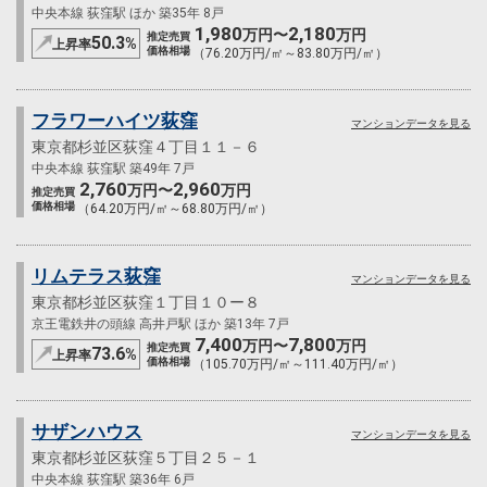
中央本線 荻窪駅 ほか 築35年 8戸
1,980
2,180
万円〜
万円
推定売買
50.3
%
上昇率
価格相場
（76.20万円/㎡～83.80万円/㎡）
フラワーハイツ荻窪
マンションデータを見る
東京都杉並区荻窪４丁目１１－６
中央本線 荻窪駅 築49年 7戸
2,760
2,960
万円〜
万円
推定売買
価格相場
（64.20万円/㎡～68.80万円/㎡）
リムテラス荻窪
マンションデータを見る
東京都杉並区荻窪１丁目１０ー８
京王電鉄井の頭線 高井戸駅 ほか 築13年 7戸
7,400
7,800
万円〜
万円
推定売買
73.6
%
上昇率
価格相場
（105.70万円/㎡～111.40万円/㎡）
サザンハウス
マンションデータを見る
東京都杉並区荻窪５丁目２５－１
中央本線 荻窪駅 築36年 6戸