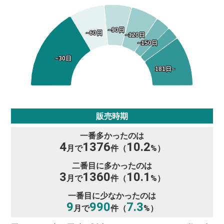
~90日
~90日
~60日
~60日
~120日
~120日
~150日
~150日
~30日
~30日
181日~
181日~
販売時期
一番多かったのは
4
1376
10.2
月で
件（
%）
二番目に多かったのは
3
1360
10.1
月で
件（
%）
一番目に少なかったのは
9
990
7.3
月で
件（
%）