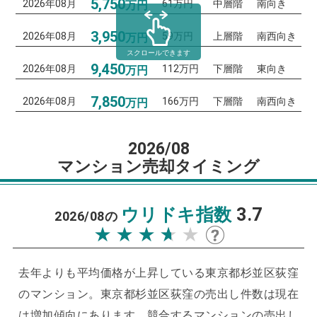
5,750
2026年08月
61万円
中層階
南向き
万円
3,950
2026年08月
59万円
上層階
南西向き
万円
スクロールできます
9,450
2026年08月
112万円
下層階
東向き
万円
7,850
2026年08月
166万円
下層階
南西向き
万円
2026/08
マンション売却タイミング
ウリドキ指数
3.7
2026/08の
★★★★★
★★★★★
去年よりも平均価格が上昇している東京都杉並区荻窪
のマンション。
東京都杉並区荻窪の売出し件数は現在
は増加傾向にあります。
競合するマンションの売出し