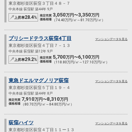
東京都杉並区荻窪３丁目４８－７
中央本線 荻窪駅 築44年 9戸
3,050
3,350
万円〜
万円
推定売買
28.4
%
上昇率
価格相場
（74.40万円/㎡～81.70万円/㎡）
プリシードテラス荻窪4丁目
マンションデータを見る
東京都杉並区荻窪４丁目７－１３
中央本線 荻窪駅 築12年 9戸
5,700
6,100
万円〜
万円
推定売買
29.2
%
上昇率
価格相場
（118.80万円/㎡～127.10万円/㎡）
東急ドエルマグノリア荻窪
マンションデータを見る
東京都杉並区荻窪５丁目１９－４
中央本線 荻窪駅 築44年 8戸
7,910
8,310
万円〜
万円
推定売買
価格相場
（80.70万円/㎡～84.80万円/㎡）
荻窪ハイツ
マンションデータを見る
東京都杉並区荻窪４丁目１１ー１３