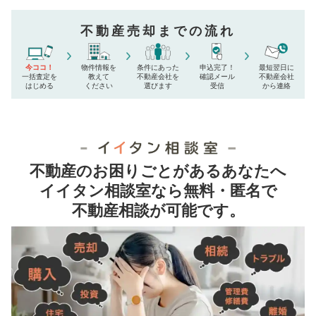
不動産売却までの流れ
今ココ！
物件情報を
条件にあった
申込完了！
最短翌日に
一括査定を
教えて
不動産会社を
確認メール
不動産会社
はじめる
ください
選びます
受信
から連絡
不動産のお困りごとがあるあなたへ
イイタン相談室なら無料・匿名で
不動産相談が可能です。