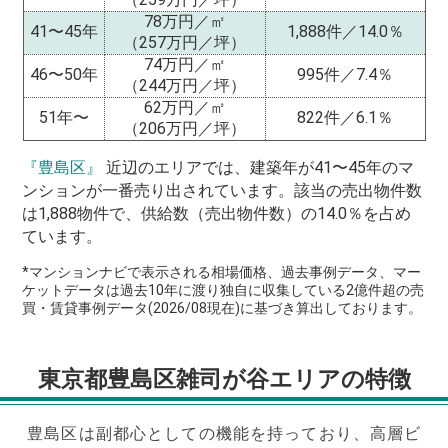
78万円／㎡
41〜45年
1,888件／14.0％
（257万円／坪）
74万円／㎡
46〜50年
995件／7.4％
（244万円／坪）
62万円／㎡
51年〜
822件／6.1％
（206万円／坪）
『豊島区』
近辺のエリアでは、建築年が41〜45年のマ
ンションが一番売り出されています。該当の売出物件数
は1,888物件で、供給数（売出物件数）の14.0％を占め
ています。
*マンションナビで表示される相場価格、過去事例データ、マー
ケットデータは過去10年に渡り独自に収集している2億件超の売
買・賃貸事例データ(2026/08現在)に基づき算出しております。
東京都豊島区雑司が谷エリアの特徴
豊島区は副都心としての機能を持っており、高層ビ