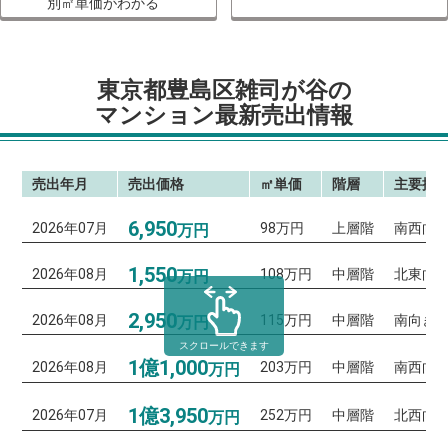
別㎡単価がわかる
東京都豊島区雑司が谷の
マンション最新売出情報
売出年月
売出価格
㎡単価
階層
主要採
6,950
2026年07月
98万円
上層階
南西向
万円
1,550
2026年08月
108万円
中層階
北東向
万円
2,950
2026年08月
115万円
中層階
南向き
万円
スクロールできます
1億1,000
2026年08月
203万円
中層階
南西向
万円
1億3,950
2026年07月
252万円
中層階
北西向
万円