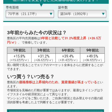
専有面積
築年数
3年前からみた今の状況は？
3年前と比較して31.2%程度上昇（+26.5万
豊島区の平均売買価格は
円/㎡）
、 で推移しています。
1年前比
3年前比
6年前比
9年前比
+15.8%
+31.2%
+39.4%
+49.5%
（+15.2万円/㎡）
（+26.5万円/㎡）
（+31.4万円/㎡）
（+36.9万円/㎡）
長い期間で見ることでエリアのマーケット全体をさらに把握することが
できます。
いつ買う？いつ売る？
価格推移は上昇傾向のため、資産価値が高まっている
豊島区の
とい
えます。
市場状況を見極めた行動が重要ではありますが、最適なタイミングはラ
イフスタイルや経済状況によって異なります。
マンションナビをご覧いただき、ご自身の状況と住み替えやその後の経
済的影響を考慮した上で判断することが重要です。