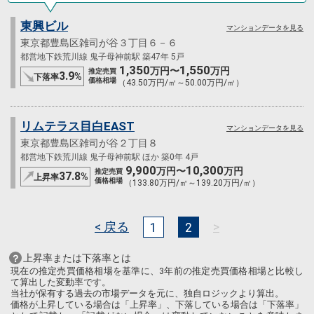
東興ビル
マンションデータを見る
東京都豊島区雑司が谷３丁目６－６
都営地下鉄荒川線 鬼子母神前駅 築47年 5戸
1,350
1,550
万円〜
万円
推定売買
3.9
%
下落率
価格相場
（43.50万円/㎡～50.00万円/㎡）
リムテラス目白EAST
マンションデータを見る
東京都豊島区雑司が谷２丁目８
都営地下鉄荒川線 鬼子母神前駅 ほか 築0年 4戸
9,900
10,300
万円〜
万円
推定売買
37.8
%
上昇率
価格相場
（133.80万円/㎡～139.20万円/㎡）
< 戻る
>
1
2
上昇率または下落率とは
現在の推定売買価格相場を基準に、3年前の推定売買価格相場と比較し
て算出した変動率です。
当社が保有する過去の市場データを元に、独自ロジックより算出。
価格が上昇している場合は「上昇率」、下落している場合は「下落率」