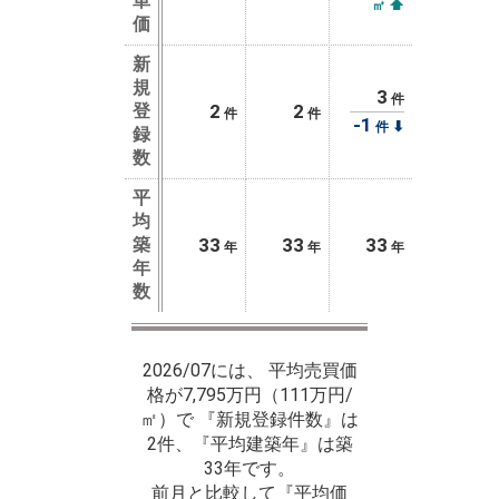
単
⬆
㎡
価
新
規
3
件
登
2
2
件
件
-1
⬇
件
録
数
平
均
築
33
33
33
年
年
年
年
数
2026/07には、 平均売買価
格が7,795万円（111万円/
㎡）で 『新規登録件数』は
2件、『平均建築年』は築
33年です。
前月と比較して『平均価