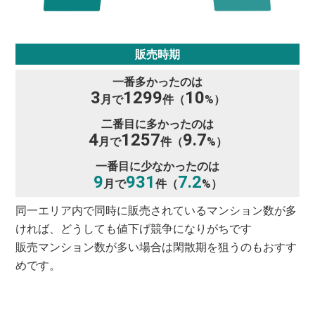
販売時期
一番多かったのは
3
1299
10
月で
件（
%）
二番目に多かったのは
4
1257
9.7
月で
件（
%）
一番目に少なかったのは
9
931
7.2
月で
件（
%）
同一エリア内で同時に販売されているマンション数が多
ければ、どうしても値下げ競争になりがちです
販売マンション数が多い場合は閑散期を狙うのもおすす
めです。