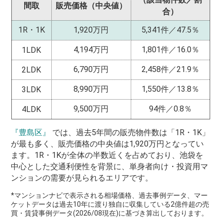
間取
販売価格（中央値）
合）
1R・1K
1,920万円
5,341件／47.5％
4,194万円
1,801件／16.0％
1LDK
6,790万円
2,458件／21.9％
2LDK
8,990万円
1,550件／13.8％
3LDK
9,500万円
94件／0.8％
4LDK
『豊島区』
では、過去5年間の販売物件数は「1R・1K」
が最も多く、販売価格の中央値は1,920万円となってい
ます。1R・1Kが全体の半数近くを占めており、池袋を
中心とした交通利便性を背景に、単身者向け・投資用マ
ンションの需要が見られるエリアです。
*マンションナビで表示される相場価格、過去事例データ、マー
ケットデータは過去10年に渡り独自に収集している2億件超の売
買・賃貸事例データ(2026/08現在)に基づき算出しております。