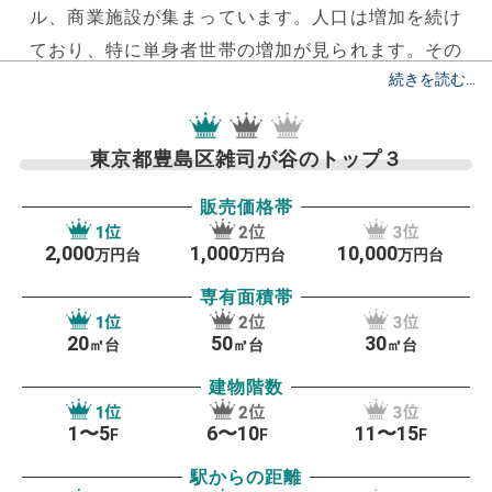
ル、商業施設が集まっています。
人口は増加を続け
ており、特に単身者世帯の増加が見られます。その
ため、駅徒歩圏内のひとり暮らし向け物件に人気が
集まります。
東京都豊島区雑司が谷のトップ３
豊島区の主要駅である池袋駅は全国二位の乗降車数
販売価格帯
となり、多くの路線が乗り入れるターミナル駅で
す。駅ナカの商業施設や駅ビルも各改札口と直結し
2,000
1,000
10,000
万円台
万円台
万円台
ており、仕事帰りの買い物にも困りません。
専有面積帯
20
50
30
一方で、目白は高級住宅地として知られておりにぎ
㎡台
㎡台
㎡台
やかな繁華街もないため、都内でも人気のエリアで
建物階数
す。
ほかにも駒込、大塚といった山手線沿線など、
1〜5
6〜10
11〜15
F
F
F
徒歩10分圏内に複数駅利用ができることも豊島区内
駅からの距離
が住環境として人気のある理由の一つです。