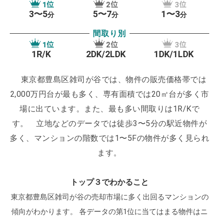
3〜5
5〜7
1〜3
分
分
分
お年寄りが集まる街として有名な巣鴨も豊島区内に
間取り別
あります。巣鴨地蔵通商店街周辺は区内外から観光
客が多く170店舗以上の加盟店が並ぶ活気のあるエリ
1R/K
2DK/2LDK
1DK/1LDK
アです。ファミリー向けに便利な大きなスーパーマ
東京都豊島区雑司が谷では、物件の販売価格帯では
ーケットやコンビニも複数あるため、観光だけでな
2,000万円台が最も多く、専有面積では20㎡台が多く市
く住環境としても魅力があります。
場に出ています。また、最も多い間取りは1R/Kで
す。
立地などのデータでは徒歩3〜5分の駅近物件が
多く、マンションの階数では1〜5Fの物件が多く見られ
ます。
トップ３でわかること
東京都豊島区雑司が谷の売却市場に多く出回るマンションの
傾向がわかります。
各データの第1位に当てはまる物件はニ