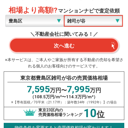
相場より高額!?
マンションナビで査定依頼
＼不動産会社に聞いてみる！／
次へ進む
※本サービスは、ご本人やご家族が所有する不動産の売却を希望さ
れる個人のお客様向けのサービスです。
東京都豊島区雑司が谷の売買価格相場
7,595
7,995
万円〜
万円
（108.5万円/m²〜114.3万円/m²）
※【専有面積／70平米（21.17坪）：築年数34年（1992年）】の場合
10
東京23区内の
位
売買価格相場ランキング
物件条件を変更すると売買価格相場が変わります！