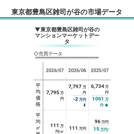
東京都豊島区雑司が谷の市場データ
▼東京都豊島区雑司が谷の
マンションマーケットデー
タ
◇売買データ
2026/07
2026/06
2025/07
平
6,734
7,797
万
万
均
7,795
円
円
万
価
1061
-2
円
万
万円
格
⬇
⬆
円
平
96
均
万円
111
万
㎡
111
15
万円
万円/
円/㎡