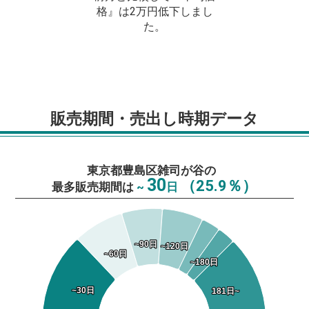
格』は2万円低下しまし
た。
販売期間・売出し時期データ
東京都豊島区雑司が谷の
30
（25.9％）
最多販売期間は
~
日
~90日
~90日
~120日
~120日
~60日
~60日
~180日
~180日
~30日
~30日
181日~
181日~