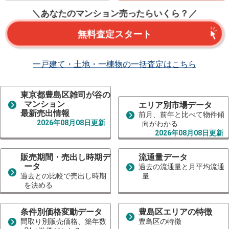
＼あなたのマンション売ったらいくら？／
無料査定スタート
一戸建て・土地・一棟物の一括査定はこちら
東京都豊島区雑司が谷の
マンション
エリア別市場データ
最新売出情報
前月、前年と比べて物件傾
2026年08月08日更新
向がわかる
2026年08月08日更新
販売期間・売出し時期デ
流通量データ
ータ
過去の流通量と月平均流通
過去との比較で売出し時期
量
を決める
条件別価格変動データ
豊島区エリアの特徴
間取り別販売価格、築年数
豊島区の特徴