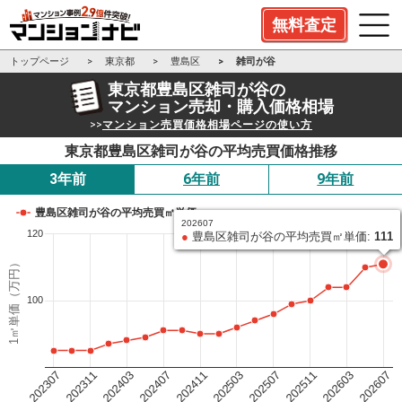
無料査定
トップページ
東京都
豊島区
雑司が谷
東京都豊島区雑司が谷の
マンション売却・購入価格相場
>>
マンション売買価格相場ページの使い方
東京都豊島区雑司が谷の平均売買価格推移
3年前
6年前
9年前
豊島区雑司が谷の平均売買㎡単価
202607
120
●
豊島区雑司が谷の平均売買㎡単価:
111
1㎡単価（万円）
100
202503
202411
202407
202403
202311
202307
202607
202603
202511
202507