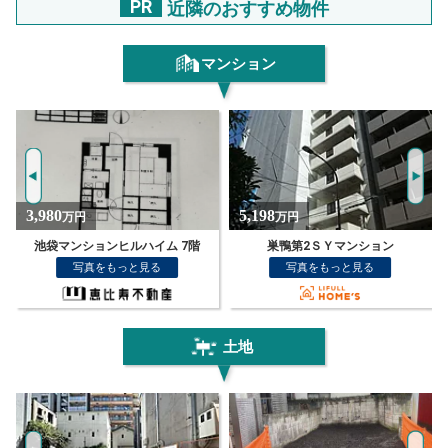
PR
近隣のおすすめ物件
マンション
5,198
4,180
万円
万円
巣鴨第2ＳＹマンション
パラシオン椎名町
写真をもっと見る
写真をもっと見る
土地