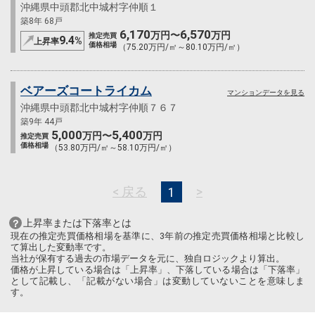
沖縄県中頭郡北中城村字仲順１
築8年 68戸
6,170
6,570
万円〜
万円
推定売買
9.4
%
上昇率
価格相場
（75.20万円/㎡～80.10万円/㎡）
ベアーズコートライカム
マンションデータを見る
沖縄県中頭郡北中城村字仲順７６７
築9年 44戸
5,000
5,400
万円〜
万円
推定売買
価格相場
（53.80万円/㎡～58.10万円/㎡）
< 戻る
>
1
上昇率または下落率とは
現在の推定売買価格相場を基準に、3年前の推定売買価格相場と比較し
て算出した変動率です。
当社が保有する過去の市場データを元に、独自ロジックより算出。
価格が上昇している場合は「上昇率」、下落している場合は「下落率」
として記載し、「記載がない場合」は変動していないことを意味しま
す。