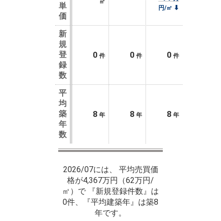
㎡
単
⬇
円/㎡
価
新
規
登
0
0
0
件
件
件
録
数
平
均
築
8
8
8
年
年
年
年
数
2026/07には、 平均売買価
格が4,367万円（62万円/
㎡）で 『新規登録件数』は
0件、『平均建築年』は築8
年です。