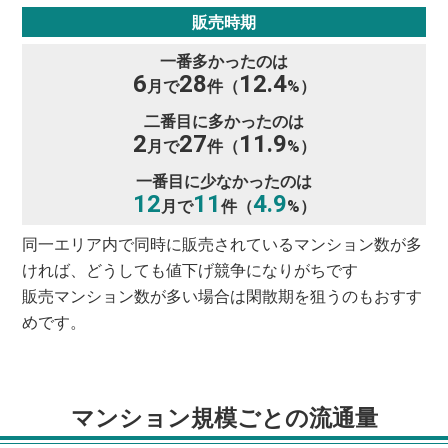
販売時期
一番多かったのは
6
28
12.4
月で
件（
%）
二番目に多かったのは
2
27
11.9
月で
件（
%）
一番目に少なかったのは
12
11
4.9
月で
件（
%）
同一エリア内で同時に販売されているマンション数が多
ければ、どうしても値下げ競争になりがちです
販売マンション数が多い場合は閑散期を狙うのもおすす
めです。
マンション規模ごとの流通量