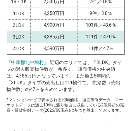
1R・1K
2,530万円
2件／0.8％
4,250万円
9件／3.8％
1LDK
4,900万円
103件／43.6％
2LDK
4,385万円
111件／47.0％
3LDK
4,590万円
11件／4.7％
4LDK
『中頭郡北中城村』
近辺のエリアでは、「3LDK」タイ
プの過去販売物件数が一番多く、 販売価格の中央値
は、4,385万円となっています。 また過去5年間の
「3LDK」タイプの売出しは111物件で、 供給数（売出
物件数）の47％を占めています。
*マンションナビで表示される相場価格、過去事例データ、マー
ケットデータは過去10年に渡り独自に収集している2億件超の売
買・賃貸事例データ(2026/08現在)に基づき算出しております。