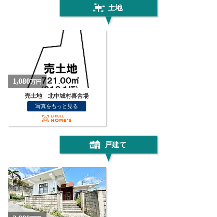
土地
1,080
万円
売土地 北中城村喜舎場
写真をもっと見る
戸建て