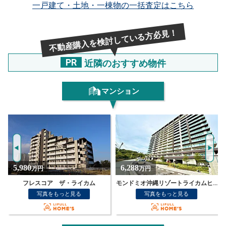
一戸建て・土地・一棟物の一括査定はこちら
不動産購入を検討している方必見！
PR
近隣のおすすめ物件
マンション
6,288
6,499
万円
万円
モンドミオ沖縄リゾートライカムヒルズ 8F
ザ・ライカムヒルズレジデンス沖縄
写真をもっと見る
写真をもっと見る