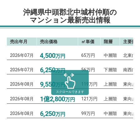
沖縄県中頭郡北中城村仲順の
マンション最新売出情報
売出年月
売出価格
㎡単価
階層
主要採
4,500
2026年07月
65万円
中層階
北東向
万円
6,250
2026年07月
56万円
下層階
南西向
万円
9,550
2026年08月
119万円
上層階
東向き
万円
スクロールできます
1億2,800
2026年08月
121万円
上層階
東向き
万円
6,250
2026年08月
99万円
中層階
東向き
万円