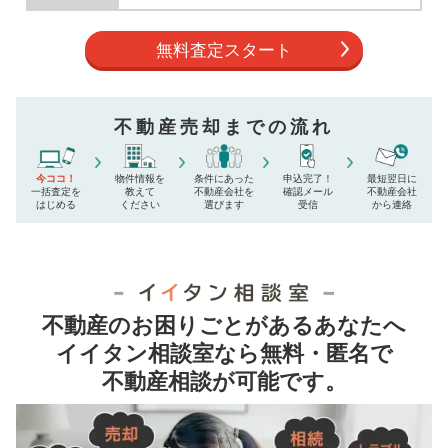
無料査定スタート
不動産売却までの流れ
今ココ！
物件情報を
条件にあった
申込完了！
最短翌日に
一括査定を
教えて
不動産会社を
確認メール
不動産会社
はじめる
ください
選びます
受信
から連絡
不動産のお困りごとがあるあなたへ
イイタン相談室なら無料・匿名で
不動産相談が可能です。