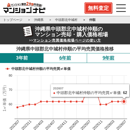
無料査定
トップページ
沖縄県
中頭郡北中城村
仲順
沖縄県中頭郡北中城村仲順の
マンション売却・購入価格相場
>>
マンション売買価格相場ページの使い方
沖縄県中頭郡北中城村仲順の平均売買価格推移
3年前
6年前
9年前
中頭郡北中城村仲順の平均売買㎡単価
80
1㎡単価（万円）
202607
70
●
中頭郡北中城村仲順の平均売買㎡単価:
62
60
202503
202411
202407
202403
202311
202307
202607
202603
202511
202507