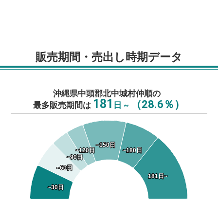
販売期間・売出し時期データ
沖縄県中頭郡北中城村仲順の
181
（28.6％）
最多販売期間は
日 ~
~150日
~150日
~120日
~120日
~180日
~180日
~90日
~90日
~60日
~60日
181日~
181日~
~30日
~30日