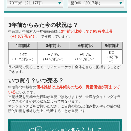
3年前からみた今の状況は？
3年前と比較して7.9%程度上昇
中頭郡北中城村の平均売買価格は
（+4.5万円/㎡）
、 で推移しています。
1年前比
3年前比
6年前比
9年前比
0%
-14%
+7.9%
+9.7%
（0万円/
（-10.2万円/㎡）
（+4.5万円/㎡）
（+5.5万円/㎡）
㎡）
長い期間で見ることでエリアのマーケット全体をさらに把握することが
できます。
いつ買う？いつ売る？
価格推移は上昇傾向のため、資産価値が高まって
中頭郡北中城村の
いる
といえます。
市場状況を見極めた行動が重要ではありますが、最適なタイミングはラ
イフスタイルや経済状況によって異なります。
マンションナビをご覧いただき、ご自身の状況と住み替えやその後の経
済的影響を考慮した上で判断することが重要です。
マンション名を入力して