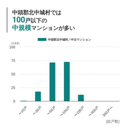
中頭郡北中城村では
100
戸以下の
中規模
マンションが多い
中頭郡北中城村／中古マンション
(流通量)
100
75
50
25
0
〜100戸
〜300戸
〜10戸
〜50戸
〜200戸
300戸〜
〜30戸
(総戸数)