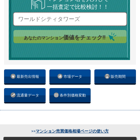
一括査定で比較検討！！
価値をチェック!!
あなたのマンション
最新売出情報
市場データ
販売期間
流通量データ
条件別価格変動
>>
マンション売買価格相場ページの使い方