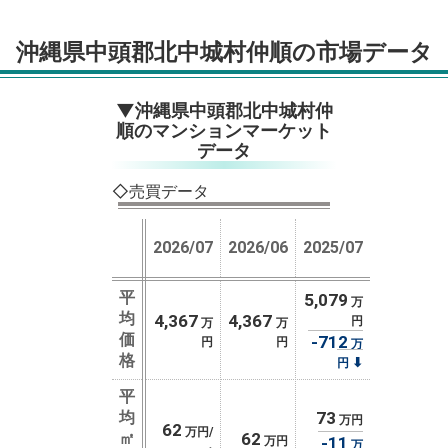
沖縄県中頭郡北中城村仲順の市場データ
▼沖縄県中頭郡北中城村仲
順のマンションマーケット
データ
◇売買データ
2026/07
2026/06
2025/07
平
5,079
万
均
4,367
4,367
円
万
万
価
-712
円
円
万
格
⬇
円
平
均
73
万円
62
万円/
㎡
62
-11
万円
万