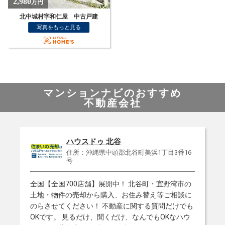
2,980
万円
北中城村字和仁屋 中古戸建
写真をもっと見る
マンションナビのおすすめ
不動産会社
ハウスドゥ 北谷
住所：沖縄県中頭郡北谷町美浜1丁目3番16
号
全国【全国700店舗】展開中！ 北谷町・宜野湾市の
土地・物件の売却から購入、お住み替え等ご相談に
のらさせてください！ 不動産に関する質問だけでも
OKです。 見るだけ、聞くだけ、なんでもOKなハウ