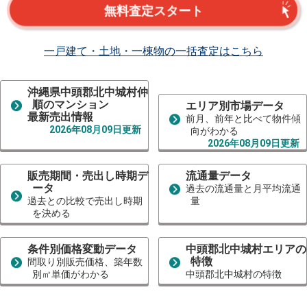
無料査定スタート
一戸建て・土地・一棟物の一括査定はこちら
沖縄県中頭郡北中城村仲
順のマンション
エリア別市場データ
最新売出情報
前月、前年と比べて物件傾
2026年08月09日更新
向がわかる
2026年08月09日更新
販売期間・売出し時期デ
流通量データ
ータ
過去の流通量と月平均流通
過去との比較で売出し時期
量
を決める
条件別価格変動データ
中頭郡北中城村エリアの
特徴
間取り別販売価格、築年数
別㎡単価がわかる
中頭郡北中城村の特徴