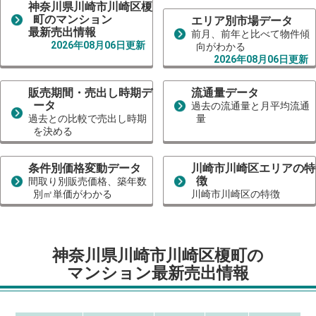
神奈川県川崎市川崎区榎
町のマンション
エリア別市場データ
最新売出情報
前月、前年と比べて物件傾
2026年08月06日更新
向がわかる
2026年08月06日更新
販売期間・売出し時期デ
流通量データ
ータ
過去の流通量と月平均流通
過去との比較で売出し時期
量
を決める
条件別価格変動データ
川崎市川崎区エリアの特
徴
間取り別販売価格、築年数
別㎡単価がわかる
川崎市川崎区の特徴
神奈川県川崎市川崎区榎町の
マンション最新売出情報