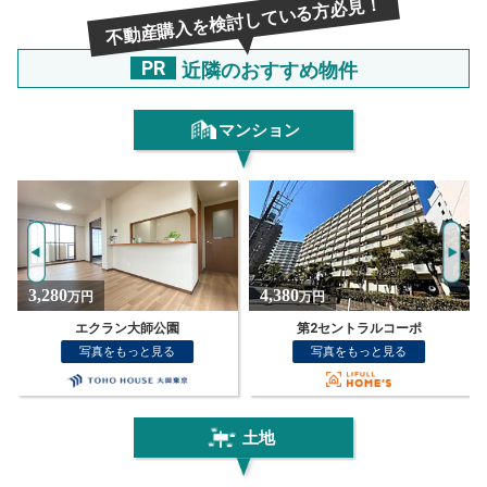
不動産購入を検討している方必見！
PR
近隣のおすすめ物件
マンション
4,380
5,798
万円
万円
第2セントラルコーポ
ナイスアーバン川崎駅前通り
写真をもっと見る
写真をもっと見る
土地