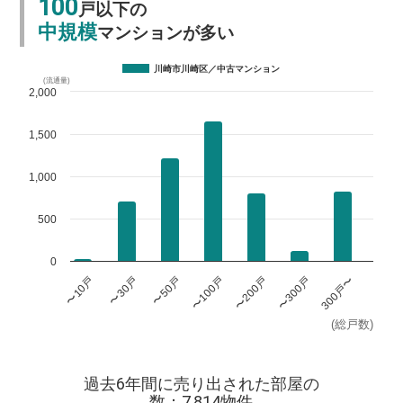
100
戸以下の
中規模
マンションが多い
川崎市川崎区／中古マンション
(流通量)
2,000
1,500
1,000
500
0
〜100戸
〜200戸
〜300戸
300戸〜
〜10戸
〜30戸
〜50戸
(総戸数)
過去6年間に売り出された部屋の
数：7,814物件