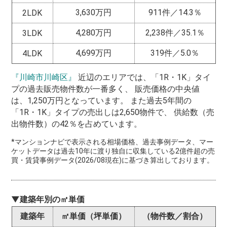
3,630万円
911件／14.3％
2LDK
4,280万円
2,238件／35.1％
3LDK
4,699万円
319件／5.0％
4LDK
『川崎市川崎区』
近辺のエリアでは、「1R・1K」タイ
プの過去販売物件数が一番多く、 販売価格の中央値
は、1,250万円となっています。 また過去5年間の
「1R・1K」タイプの売出しは2,650物件で、 供給数（売
出物件数）の42％を占めています。
*マンションナビで表示される相場価格、過去事例データ、マー
ケットデータは過去10年に渡り独自に収集している2億件超の売
買・賃貸事例データ(2026/08現在)に基づき算出しております。
▼建築年別の㎡単価
建築年
㎡単価（坪単価）
（物件数／割合）