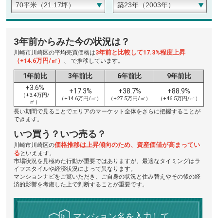
3年前からみた今の状況は？
3年前と比較して17.3%程度上昇
川崎市川崎区の平均売買価格は
（+14.6万円/㎡）
、 で推移しています。
1年前比
3年前比
6年前比
9年前比
+3.6%
+17.3%
+38.7%
+88.9%
（+3.4万円/
（+14.6万円/㎡）
（+27.5万円/㎡）
（+46.5万円/㎡）
㎡）
長い期間で見ることでエリアのマーケット全体をさらに把握することが
できます。
いつ買う？いつ売る？
価格推移は上昇傾向のため、資産価値が高まってい
川崎市川崎区の
る
といえます。
市場状況を見極めた行動が重要ではありますが、最適なタイミングはラ
イフスタイルや経済状況によって異なります。
マンションナビをご覧いただき、ご自身の状況と住み替えやその後の経
済的影響を考慮した上で判断することが重要です。
マンション名を入力して