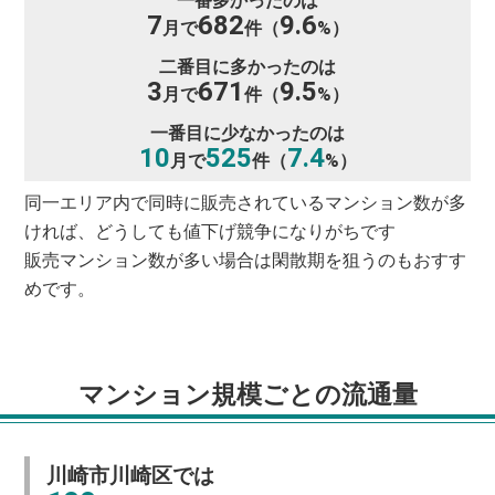
一番多かったのは
7
682
9.6
月で
件（
%）
二番目に多かったのは
3
671
9.5
月で
件（
%）
一番目に少なかったのは
10
525
7.4
月で
件（
%）
同一エリア内で同時に販売されているマンション数が多
ければ、どうしても値下げ競争になりがちです
販売マンション数が多い場合は閑散期を狙うのもおすす
めです。
マンション規模ごとの流通量
川崎市川崎区では