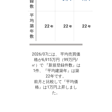
録
数
平
均
築
22
22
22
年
年
年
年
数
2026/07には、 平均売買価
格が6,915万円（99万円/
㎡）で 『新規登録件数』は
1件、『平均建築年』は築
22年です。
前月と比較して『平均価
格』は1万円上昇しまし
た。