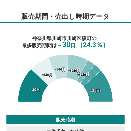
販売期間・売出し時期データ
神奈川県川崎市川崎区榎町の
30
（24.3％）
最多販売期間は
~
日
~90日
~90日
~120日
~120日
~60日
~60日
~150日
~150日
~30日
~30日
181日~
181日~
販売時期