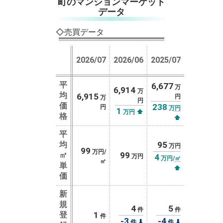
町のマンションマーケット
データ
◇売買データ
2026/07
2026/06
2025/07
平
6,677
万
6,914
万
均
6,915
円
万
円
価
238
円
万円
1
⬆
万円
格
⬆
平
均
95
万円
99
万円/
㎡
99
4
万円
万円/㎡
㎡
単
⬆
価
新
規
4
5
件
件
登
1
件
-3
-4
⬇
⬇
件
件