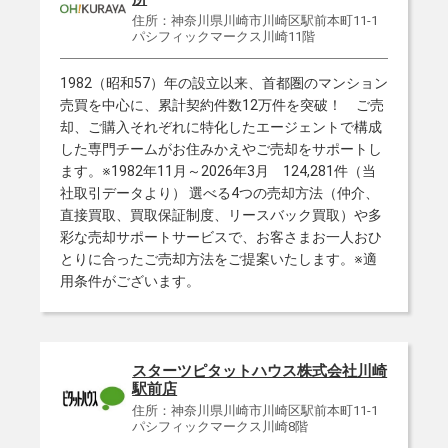
住所：神奈川県川崎市川崎区駅前本町11-1
パシフィックマークス川崎11階
1982（昭和57）年の設立以来、首都圏のマンション
売買を中心に、累計契約件数12万件を突破！ ご売
却、ご購入それぞれに特化したエージェントで構成
した専門チームがお住みかえやご売却をサポートし
ます。※1982年11月～2026年3月 124,281件（当
社取引データより） 選べる4つの売却方法（仲介、
直接買取、買取保証制度、リースバック買取）や多
彩な売却サポートサービスで、お客さまお一人おひ
とりに合ったご売却方法をご提案いたします。※適
用条件がございます。
スターツピタットハウス株式会社川崎
駅前店
住所：神奈川県川崎市川崎区駅前本町11-1
パシフィックマークス川崎8階