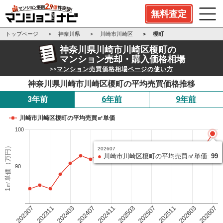
無料査定
トップページ
神奈川県
川崎市川崎区
榎町
神奈川県川崎市川崎区榎町の
マンション売却・購入価格相場
>>
マンション売買価格相場ページの使い方
神奈川県川崎市川崎区榎町の平均売買価格推移
3年前
6年前
9年前
川崎市川崎区榎町の平均売買㎡単価
100
1㎡単価（万円）
202607
●
川崎市川崎区榎町の平均売買㎡単価:
99
90
202503
202411
202407
202403
202311
202307
202607
202603
202511
202507