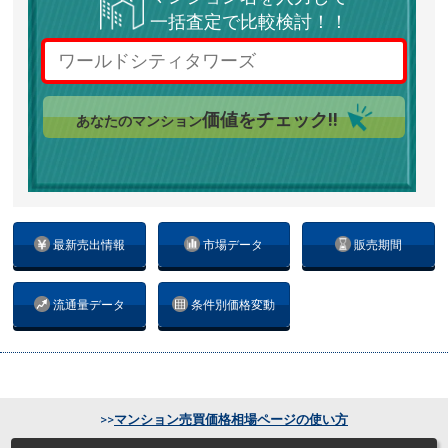
一括査定で比較検討！！
価値をチェック!!
あなたのマンション
最新売出情報
市場データ
販売期間
流通量データ
条件別価格変動
>>
マンション売買価格相場ページの使い方