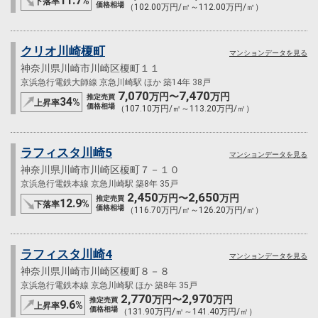
11.7
%
下落率
価格相場
（102.00万円/㎡～112.00万円/㎡）
クリオ川崎榎町
マンションデータを見る
神奈川県川崎市川崎区榎町１１
京浜急行電鉄大師線 京急川崎駅 ほか 築14年 38戸
7,070
7,470
万円〜
万円
推定売買
34
%
上昇率
価格相場
（107.10万円/㎡～113.20万円/㎡）
ラフィスタ川崎5
マンションデータを見る
神奈川県川崎市川崎区榎町７－１０
京浜急行電鉄本線 京急川崎駅 築8年 35戸
2,450
2,650
万円〜
万円
推定売買
12.9
%
下落率
価格相場
（116.70万円/㎡～126.20万円/㎡）
ラフィスタ川崎4
マンションデータを見る
神奈川県川崎市川崎区榎町８－８
京浜急行電鉄本線 京急川崎駅 ほか 築8年 35戸
2,770
2,970
万円〜
万円
推定売買
9.6
%
上昇率
価格相場
（131.90万円/㎡～141.40万円/㎡）