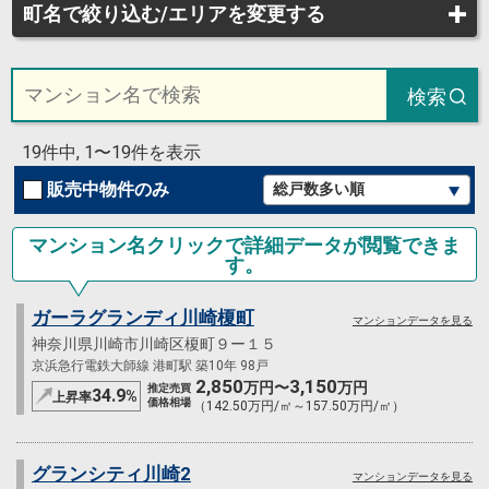
町名で絞り込む/エリアを変更する
検索
19件中, 1〜19件を表示
販売中物件のみ
マンション名クリックで詳細データが閲覧できま
す。
ガーラグランディ川崎榎町
マンションデータを見る
神奈川県川崎市川崎区榎町９ー１５
京浜急行電鉄大師線 港町駅 築10年 98戸
2,850
3,150
万円〜
万円
推定売買
34.9
%
上昇率
価格相場
（142.50万円/㎡～157.50万円/㎡）
グランシティ川崎2
マンションデータを見る