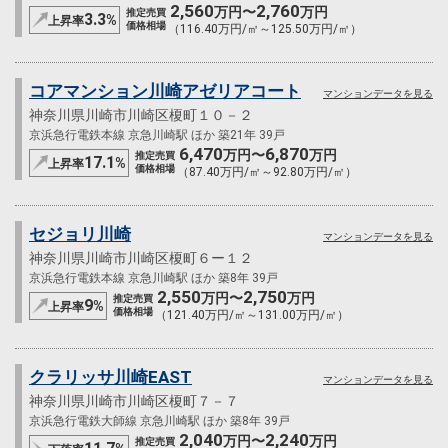
2,560
2,760
万円〜
万円
推定売買
3.3
%
上昇率
価格相場
（116.40万円/㎡～125.50万円/㎡）
コアマンション川崎アゼリアコート
マンションデータを見る
神奈川県川崎市川崎区榎町１０－２
京浜急行電鉄本線 京急川崎駅 ほか 築21年 39戸
6,470
6,870
万円〜
万円
推定売買
17.1
%
上昇率
価格相場
（87.40万円/㎡～92.80万円/㎡）
セジョリ川崎
マンションデータを見る
神奈川県川崎市川崎区榎町６ー１２
京浜急行電鉄本線 京急川崎駅 ほか 築8年 39戸
2,550
2,750
万円〜
万円
推定売買
9
%
上昇率
価格相場
（121.40万円/㎡～131.00万円/㎡）
クラリッサ川崎EAST
マンションデータを見る
神奈川県川崎市川崎区榎町７－７
京浜急行電鉄大師線 京急川崎駅 ほか 築8年 39戸
2,040
2,240
万円〜
万円
推定売買