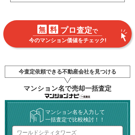
無
料
プロ査定
で
今のマンション価値をチェック!
今査定依頼できる不動産会社を見つける
マンション名で売却一括査定
マンション名を入力して
NEW!
一括査定で比較検討！！
NEW!