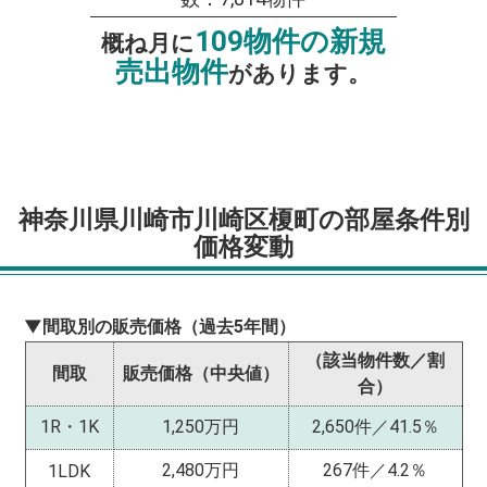
109物件の新規
概ね月に
売出物件
があります。
神奈川県川崎市川崎区榎町の部屋条件別
価格変動
▼間取別の販売価格（過去5年間）
（該当物件数／割
間取
販売価格（中央値）
合）
1R・1K
1,250万円
2,650件／41.5％
2,480万円
267件／4.2％
1LDK