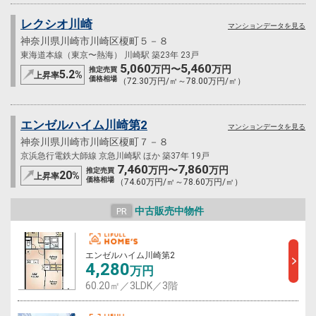
レクシオ川崎
マンションデータを見る
神奈川県川崎市川崎区榎町５－８
東海道本線（東京〜熱海） 川崎駅 築23年 23戸
5,060
5,460
万円〜
万円
推定売買
5.2
%
上昇率
価格相場
（72.30万円/㎡～78.00万円/㎡）
エンゼルハイム川崎第2
マンションデータを見る
神奈川県川崎市川崎区榎町７－８
京浜急行電鉄大師線 京急川崎駅 ほか 築37年 19戸
7,460
7,860
万円〜
万円
推定売買
20
%
上昇率
価格相場
（74.60万円/㎡～78.60万円/㎡）
中古販売中物件
PR
エンゼルハイム川崎第2
4,280
万円
60.20㎡／3LDK／3階