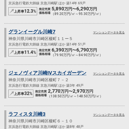
京浜急行電鉄大師線 京急川崎駅 ほか 築14年 69戸
5,890
6,290
万円〜
万円
推定売買
12.3
%
上昇率
価格相場
（89.20万円/㎡～95.30万円/㎡）
グランイーグル川崎7
マンションデータを見る
神奈川県川崎市川崎区榎町１１ー５
京浜急行電鉄大師線 京急川崎駅 ほか 築14年 51戸
6,390
6,790
万円〜
万円
推定売買
11.4
%
上昇率
価格相場
（79.90万円/㎡～84.90万円/㎡）
ジェノヴィア川崎Ⅳスカイガーデン
マンションデータを見る
神奈川県川崎市川崎区榎町７－２
京浜急行電鉄大師線 京急川崎駅 ほか 築3年 49戸
2,770
2,970
万円〜
万円
推定売買
32
%
上昇率
価格相場
（138.50万円/㎡～148.50万円/㎡）
ラフィスタ川崎3
マンションデータを見る
神奈川県川崎市川崎区榎町６－１０
京浜急行電鉄大師線 京急川崎駅 ほか 築8年 48戸