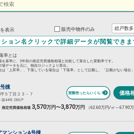
販売中物件のみ
8件を表示
ンション名クリックで詳細データが閲覧できま
落率とは
場を基準に、3年前の推定売買価格相場と比較して算出した変動率です。
市場データを元に、独自ロジックより算出。
合は「上昇率」、下落している場合は「下落率」として記載し、「記載がない場合
7号棟
価格
実際売ったらいくら？
坪５丁目２３－７
築44年 280戸
3,570
3,870
万円〜
万円
（62.60万円/㎡～67.90
推定売買
価格相場
アマンションA号棟