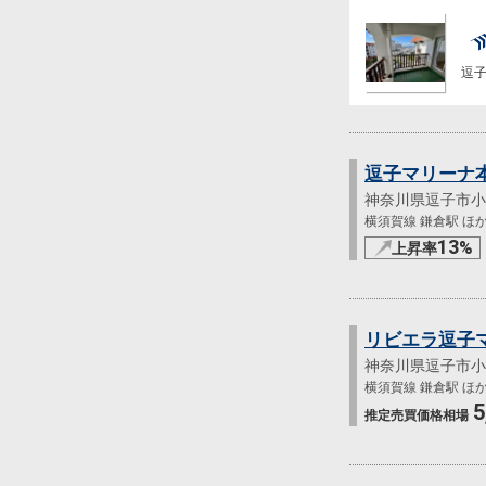
逗子
逗子マリーナ
神奈川県逗子市小
横須賀線 鎌倉駅 ほか 
13
%
上昇率
リビエラ逗子
神奈川県逗子市小
横須賀線 鎌倉駅 ほか 
5
推定売買
価格相場