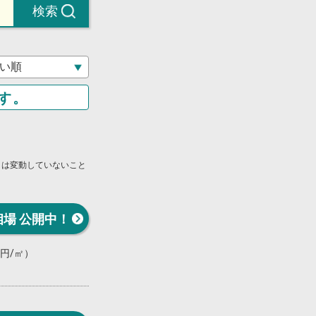
検索
す。
」は変動していないこと
相場 公開中！
万円/㎡）