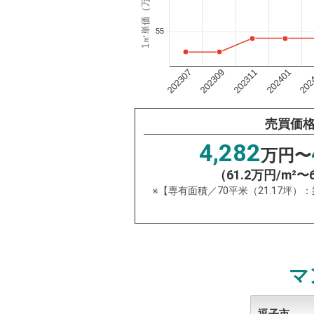
1㎡単価（万円）
55
202311
202
202309
202401
202307
売買価
4,282
万円〜
（61.2万円/m²〜
※【専有面積／70平米（21.17坪）
マ