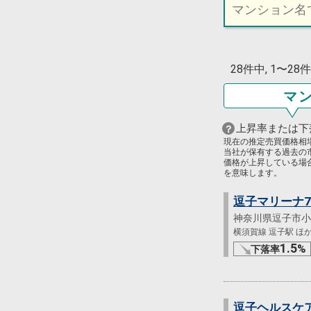
28件中, 1〜2
マ
上昇率または下
現在の推定売買価格相
当社が保有する過去の
価格が上昇している場
を意味します。
逗子マリーナ
神奈川県逗子市小
横須賀線 逗子駅 ほか 
1.5
%
下落率
逗子ヘルスケ