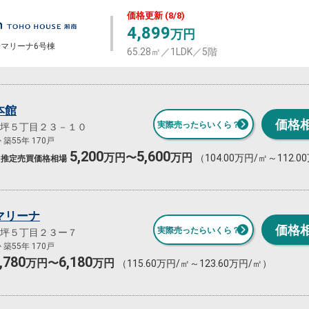
価格更新 (8/8)
4,899
万円
マリーナ6号棟
65.28㎡／1LDK／5階
本館
価格
実際売ったらいくら？
坪５丁目２３－１０
築55年 170戸
5,200
5,600
万円〜
万円
（104.00万円/㎡～112.
推定売買
価格相場
マリーナ
価格
実際売ったらいくら？
坪５丁目２３ー７
築55年 170戸
,780
6,180
万円〜
万円
（115.60万円/㎡～123.60万円/㎡）