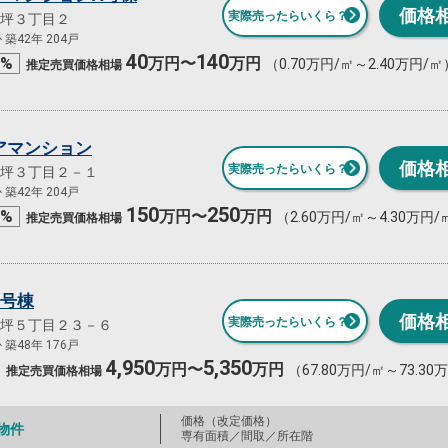
価格
実際売ったらいくら？
坪３丁目２
築42年 204戸
40
140
%
万円〜
万円
（0.70万円/㎡～2.40万円/㎡
推定売買
価格相場
アマンション
価格
実際売ったらいくら？
坪３丁目２－１
築42年 204戸
150
250
%
万円〜
万円
（2.60万円/㎡～4.30万円/
推定売買
価格相場
6号棟
価格
実際売ったらいくら？
坪５丁目２３－６
築48年 176戸
4,950
5,350
万円〜
万円
（67.80万円/㎡～73.30
推定売買
価格相場
価格（改定価格）
物件
専有面積／間取／所在階