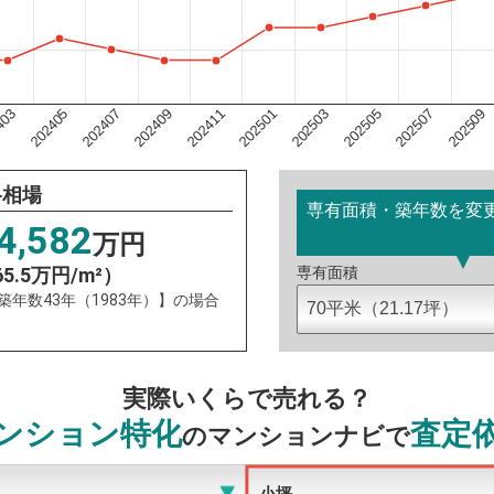
202501
403
202505
202407
202509
202411
202503
202405
202507
202409
格相場
専有面積・築年数を変
4,582
万円
65.5万円/m²）
専有面積
：築年数43年（1983年）】の場合
実際いくらで売れる？
ンション特化
査定
のマンションナビで