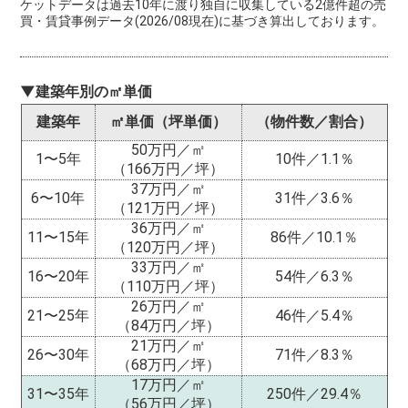
ケットデータは過去10年に渡り独自に収集している2億件超の売
買・賃貸事例データ(2026/08現在)に基づき算出しております。
▼建築年別の㎡単価
建築年
㎡単価（坪単価）
（物件数／割合）
50万円／㎡
1〜5年
10件／1.1％
（166万円／坪）
37万円／㎡
6〜10年
31件／3.6％
（121万円／坪）
36万円／㎡
11〜15年
86件／10.1％
（120万円／坪）
33万円／㎡
16〜20年
54件／6.3％
（110万円／坪）
26万円／㎡
21〜25年
46件／5.4％
（84万円／坪）
21万円／㎡
26〜30年
71件／8.3％
（68万円／坪）
17万円／㎡
31〜35年
250件／29.4％
（56万円／坪）