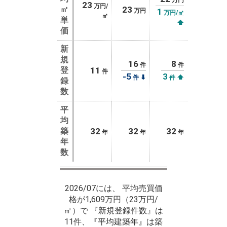
万円
23
万円/
㎡
23
1
万円
万円/㎡
㎡
単
⬆
価
新
規
16
8
件
件
登
11
件
-5
3
⬇
⬆
件
件
録
数
平
均
築
32
32
32
年
年
年
年
数
2026/07には、 平均売買価
格が1,609万円（23万円/
㎡）で 『新規登録件数』は
11件、『平均建築年』は築