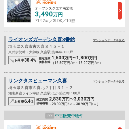
オープンスクエア南栗橋
3,490
万円
71.92㎡／3LDK／10階
ライオンズガーデン久喜3番館
マンションデータを見る
埼玉県久喜市古久喜８４５－１
東武伊勢崎・大師線 久喜駅 築36年 103戸
1,600
1,800
万円〜
万円
推定売買
38.4
%
下落率
価格相場
（16.80万円/㎡～18.90万円/㎡）
サンクタスヒューマン久喜
マンションデータを見る
埼玉県久喜市久喜北２丁目３１－２
湘南新宿ライン宇須 久喜駅 ほか 築23年 100戸
2,830
3,030
万円〜
万円
推定売買
6.4
%
上昇率
価格相場
（28.90万円/㎡～30.90万円/㎡）
中古販売中物件
PR