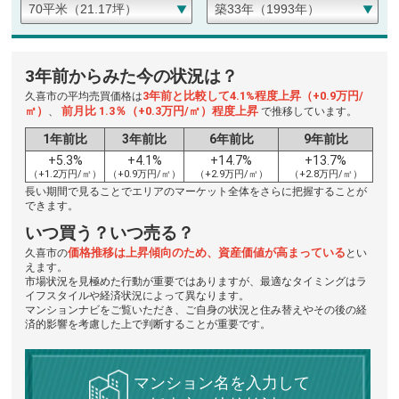
3年前からみた今の状況は？
3年前と比較して4.1%程度上昇（+0.9万円/
久喜市の平均売買価格は
㎡）
前月比 1.3％（+0.3万円/㎡）程度上昇
、
で推移しています。
1年前比
3年前比
6年前比
9年前比
+5.3%
+4.1%
+14.7%
+13.7%
（+1.2万円/㎡）
（+0.9万円/㎡）
（+2.9万円/㎡）
（+2.8万円/㎡）
長い期間で見ることでエリアのマーケット全体をさらに把握することが
できます。
いつ買う？いつ売る？
価格推移は上昇傾向のため、資産価値が高まっている
久喜市の
とい
えます。
市場状況を見極めた行動が重要ではありますが、最適なタイミングはラ
イフスタイルや経済状況によって異なります。
マンションナビをご覧いただき、ご自身の状況と住み替えやその後の経
済的影響を考慮した上で判断することが重要です。
マンション名を入力して