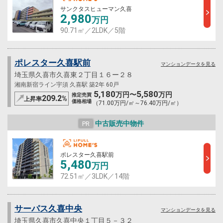
サンクタスヒューマン久喜
2,980
万円
90.71㎡／2LDK／5階
ポレスター久喜駅前
マンションデータを見る
埼玉県久喜市久喜東２丁目１６ー２８
湘南新宿ライン宇須 久喜駅 築2年 60戸
5,180
5,580
万円〜
万円
推定売買
209.2
%
上昇率
価格相場
（71.00万円/㎡～76.40万円/㎡）
中古販売中物件
PR
ポレスター久喜駅前
5,480
万円
72.51㎡／3LDK／14階
サーパス久喜中央
マンションデータを見る
埼玉県久喜市久喜中央１丁目５－３２