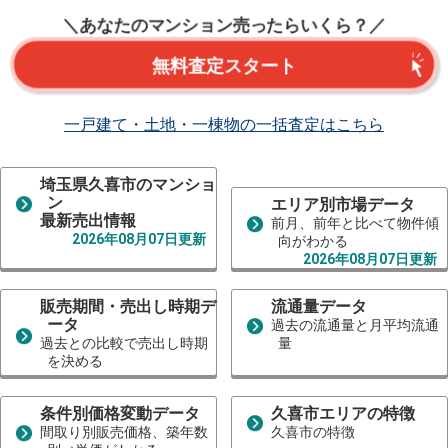
＼あなたのマンション売ったらいくら？／
無料査定スタート
一戸建て・土地・一棟物の一括査定はこちら
埼玉県久喜市のマンショ
ン
エリア別市場データ
最新売出情報
前月、前年と比べて物件傾
2026年08月07日更新
向がわかる
2026年08月07日更新
販売期間・売出し時期デ
流通量データ
ータ
過去の流通量と月平均流通
過去との比較で売出し時期
量
を決める
条件別価格変動データ
久喜市エリアの特徴
間取り別販売価格、築年数
久喜市の特徴