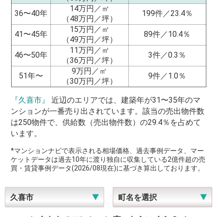
14万円／㎡
36〜40年
199件／23.4％
（48万円／坪）
15万円／㎡
41〜45年
89件／10.4％
（49万円／坪）
11万円／㎡
46〜50年
3件／0.3％
（36万円／坪）
9万円／㎡
51年〜
9件／1.0％
（30万円／坪）
『久喜市』
近辺のエリアでは、建築年が31〜35年のマ
ンションが一番売り出されています。該当の売出物件数
は250物件で、供給数（売出物件数）の29.4％を占めて
います。
*マンションナビで表示される相場価格、過去事例データ、マー
ケットデータは過去10年に渡り独自に収集している2億件超の売
買・賃貸事例データ(2026/08現在)に基づき算出しております。