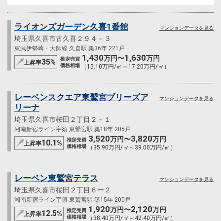
ライオンズガーデン久喜1番館
マンションデータを見る
埼玉県久喜市古久喜２９４－３
東武伊勢崎・大師線 久喜駅 築36年 221戸
1,430
1,630
万円〜
万円
推定売買
35
%
上昇率
価格相場
（15.10万円/㎡～17.20万円/㎡）
レーベンスクエア東鷲宮ブリーズア
マンションデータを見る
リーナ
埼玉県久喜市桜田２丁目２－１
湘南新宿ライン宇須 東鷲宮駅 築18年 205戸
3,520
3,820
万円〜
万円
推定売買
10.1
%
上昇率
価格相場
（35.90万円/㎡～39.00万円/㎡）
レーベン東鷲宮テラス
マンションデータを見る
埼玉県久喜市桜田２丁目６ー２
湘南新宿ライン宇須 東鷲宮駅 築15年 200戸
1,920
2,120
万円〜
万円
推定売買
12.5
%
上昇率
価格相場
（38.40万円/㎡～42.40万円/㎡）