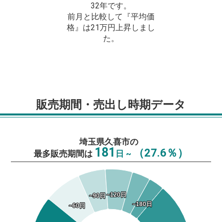
32年です。
前月と比較して『平均価
格』は21万円上昇しまし
た。
販売期間・売出し時期データ
埼玉県久喜市の
181
（27.6％）
最多販売期間は
日 ~
~120日
~120日
~90日
~90日
~180日
~180日
~60日
~60日