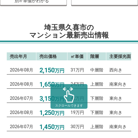
別㎡単価がわかる
埼玉県久喜市の
マンション最新売出情報
売出年月
売出価格
㎡単価
階層
主要採光面
2,150
2026年08月
31万円
中層階
西向き
万円
1,650
2026年08月
24万円
上層階
南東向き
万円
3,150
2026年07月
42万円
下層階
東向き
万円
スクロールできます
1,250
2026年08月
19万円
下層階
東向き
万円
1,450
2026年07月
30万円
上層階
南東向き
万円