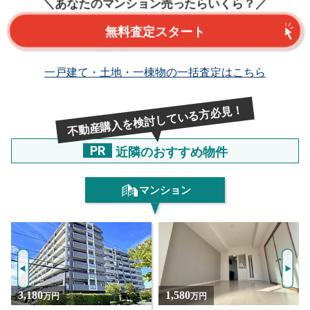
＼あなたのマンション売ったらいくら？／
無料査定スタート
一戸建て・土地・一棟物の一括査定はこちら
不動産購入を検討している方必見！
PR
近隣のおすすめ物件
マンション
NEW!
NEW!
1,580
1,280
万円
万円