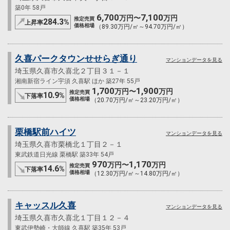
築0年 58戸
6,700
7,100
万円〜
万円
推定売買
284.3
%
上昇率
価格相場
（89.30万円/㎡～94.70万円/㎡）
久喜パークタウンせせらぎ通り
マンションデータを見る
埼玉県久喜市久喜北２丁目３１－１
湘南新宿ライン宇須 久喜駅 ほか 築27年 55戸
1,700
1,900
万円〜
万円
推定売買
10.9
%
下落率
価格相場
（20.70万円/㎡～23.20万円/㎡）
栗橋駅前ハイツ
マンションデータを見る
埼玉県久喜市栗橋北１丁目２－１
東武鉄道日光線 栗橋駅 築33年 54戸
970
1,170
万円〜
万円
推定売買
14.6
%
下落率
価格相場
（12.30万円/㎡～14.80万円/㎡）
キャッスル久喜
マンションデータを見る
埼玉県久喜市久喜北１丁目１２－４
東武伊勢崎・大師線 久喜駅 築35年 53戸