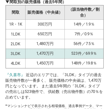
▼間取別の販売価格（過去5年間）
（該当物件数／割
間取
販売価格（中央値）
合）
1R・1K
300万円
14件／1.9％
650万円
7件／0.9％
1LDK
1,480万円
56件／7.5％
2LDK
1,470万円
523件／69.9％
3LDK
1,450万円
148件／19.8％
4LDK
『久喜市』
近辺のエリアでは、「3LDK」タイプの過去
販売物件数が一番多く、 販売価格の中央値は、1,470万
円となっています。 また過去5年間の「3LDK」タイプ
の売出しは523物件で、 供給数（売出物件数）の70％を
占めています。
*マンションナビで表示される相場価格、過去事例データ、マー