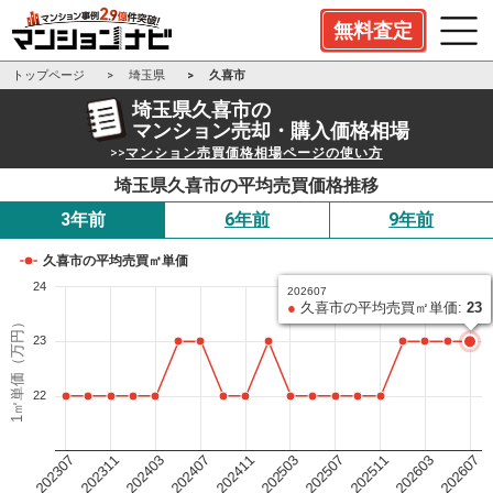
無料査定
トップページ
埼玉県
久喜市
埼玉県久喜市の
マンション売却・購入価格相場
>>
マンション売買価格相場ページの使い方
埼玉県久喜市の平均売買価格推移
3年前
6年前
9年前
久喜市の平均売買㎡単価
24
202607
●
久喜市の平均売買㎡単価:
23
1㎡単価（万円）
23
22
202503
202411
202407
202403
202311
202307
202607
202603
202511
202507