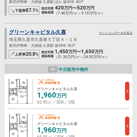
東武伊勢崎・大師線 久喜駅 ほか 築43年 40戸
420
520
万円〜
万円
推定売買
87.1
%
下落率
価格相場
（7.40万円/㎡～9.10万円/㎡）
グリーンキャピタル久喜
マンションデータを見る
埼玉県久喜市久喜東５丁目４－１８
東武伊勢崎・大師線 久喜駅 築38年 40戸
1,450
1,650
万円〜
万円
推定売買
20.8
%
上昇率
価格相場
（21.30万円/㎡～24.30万円/㎡）
中古販売中物件
PR
グリーンキャピタル久喜
1,960
万円
65.95㎡／3DK／3階
グリーンキャピタル久喜
1,960
万円