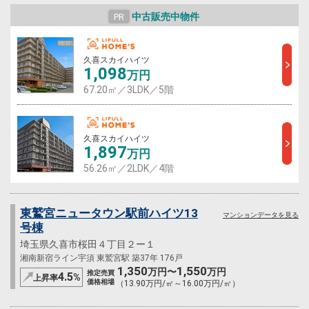
中古販売中物件
PR
久喜スカイハイツ
1,098
万円
67.20㎡／3LDK／5階
久喜スカイハイツ
1,897
万円
56.26㎡／2LDK／4階
東鷲宮ニュータウン駅前ハイツ13
マンションデータを見る
号棟
埼玉県久喜市桜田４丁目２ー１
湘南新宿ライン宇須 東鷲宮駅 築37年 176戸
1,350
1,550
万円〜
万円
推定売買
4.5
%
上昇率
価格相場
（13.90万円/㎡～16.00万円/㎡）