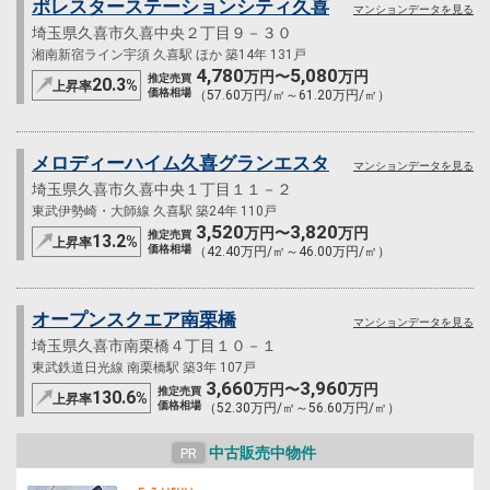
ポレスターステーションシティ久喜
マンションデータを見る
埼玉県久喜市久喜中央２丁目９－３０
湘南新宿ライン宇須 久喜駅 ほか 築14年 131戸
4,780
5,080
万円〜
万円
推定売買
20.3
%
上昇率
価格相場
（57.60万円/㎡～61.20万円/㎡）
メロディーハイム久喜グランエスタ
マンションデータを見る
埼玉県久喜市久喜中央１丁目１１－２
東武伊勢崎・大師線 久喜駅 築24年 110戸
3,520
3,820
万円〜
万円
推定売買
13.2
%
上昇率
価格相場
（42.40万円/㎡～46.00万円/㎡）
オープンスクエア南栗橋
マンションデータを見る
埼玉県久喜市南栗橋４丁目１０－１
東武鉄道日光線 南栗橋駅 築3年 107戸
3,660
3,960
万円〜
万円
推定売買
130.6
%
上昇率
価格相場
（52.30万円/㎡～56.60万円/㎡）
中古販売中物件
PR