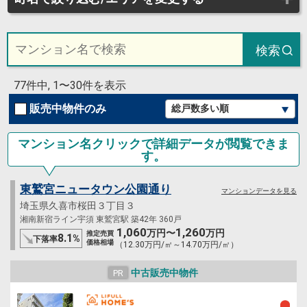
検索
77件中, 1〜30件を表示
販売中物件のみ
マンション名クリックで詳細データが閲覧できま
す。
東鷲宮ニュータウン公園通り
マンションデータを見る
埼玉県久喜市桜田３丁目３
湘南新宿ライン宇須 東鷲宮駅 築42年 360戸
1,060
1,260
万円〜
万円
推定売買
8.1
%
下落率
価格相場
（12.30万円/㎡～14.70万円/㎡）
中古販売中物件
PR