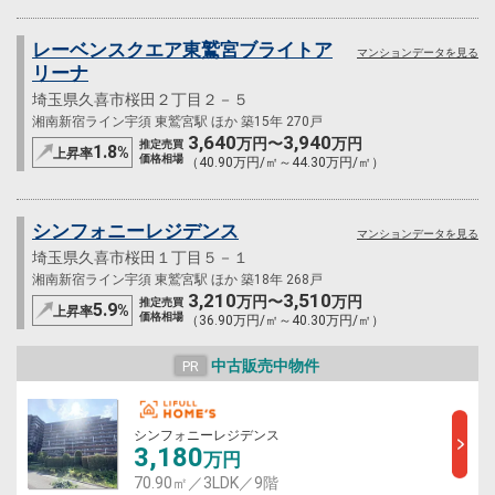
レーベンスクエア東鷲宮ブライトア
マンションデータを見る
リーナ
埼玉県久喜市桜田２丁目２－５
湘南新宿ライン宇須 東鷲宮駅 ほか 築15年 270戸
3,640
3,940
万円〜
万円
推定売買
1.8
%
上昇率
価格相場
（40.90万円/㎡～44.30万円/㎡）
シンフォニーレジデンス
マンションデータを見る
埼玉県久喜市桜田１丁目５－１
湘南新宿ライン宇須 東鷲宮駅 ほか 築18年 268戸
3,210
3,510
万円〜
万円
推定売買
5.9
%
上昇率
価格相場
（36.90万円/㎡～40.30万円/㎡）
中古販売中物件
PR
シンフォニーレジデンス
3,180
万円
70.90㎡／3LDK／9階