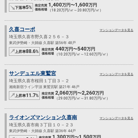
1,400
1,600
万円〜
万円
推定売買
5
%
下落率
価格相場
（18.20万円/㎡～20.80万円/㎡）
久喜コーポ
マンションデータを見る
埼玉県久喜市野久喜２５６－３
東武伊勢崎・大師線 久喜駅 築56年 48戸
440
540
万円〜
万円
推定売買
88.6
%
上昇率
価格相場
（10.20万円/㎡～12.60万円/㎡）
サンデュエル東鷲宮
マンションデータを見る
埼玉県久喜市桜田１丁目３－２
湘南新宿ライン宇須 東鷲宮駅 築21年 46戸
2,060
2,260
万円〜
万円
推定売買
11.7
%
上昇率
価格相場
（29.00万円/㎡～31.80万円/㎡）
ライオンズマンション久喜南
マンションデータを見る
埼玉県久喜市南３丁目１０－２３
東武伊勢崎・大師線 久喜駅 築36年 44戸
1,300
1,500
万円〜
万円
推定売買