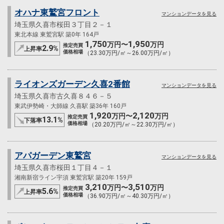
オハナ東鷲宮フロント
マンションデータを見る
埼玉県久喜市桜田３丁目２－１
東北本線 東鷲宮駅 築0年 164戸
1,750
1,950
万円〜
万円
推定売買
2.9
%
上昇率
価格相場
（23.30万円/㎡～26.00万円/㎡）
ライオンズガーデン久喜2番館
マンションデータを見る
埼玉県久喜市古久喜８４６－５
東武伊勢崎・大師線 久喜駅 築36年 160戸
1,920
2,120
万円〜
万円
推定売買
13.1
%
下落率
価格相場
（20.20万円/㎡～22.30万円/㎡）
アパガーデン東鷲宮
マンションデータを見る
埼玉県久喜市桜田１丁目４－１
湘南新宿ライン宇須 東鷲宮駅 築20年 159戸
3,210
3,510
万円〜
万円
推定売買
5.6
%
上昇率
価格相場
（36.90万円/㎡～40.30万円/㎡）