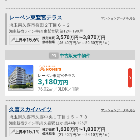
レーベン東鷲宮テラス
マンションデータを見る
埼玉県久喜市桜田２丁目６－２
湘南新宿ライン宇須 東鷲宮駅 築12年 199戸
3,570
3,870
万円〜
万円
推定売買
15.6
%
上昇率
価格相場
（46.40万円/㎡～50.30万円/㎡）
中古販売中物件
PR
レーベン東鷲宮テラス
3,180
万円
76.02㎡／3LDK／1階
久喜スカイハイツ
マンションデータを見る
埼玉県久喜市久喜中央１丁目１５－７３
湘南新宿ライン宇須 久喜駅 ほか 築44年 196戸
1,630
1,830
万円〜
万円
推定売買
15.1
%
上昇率
価格相場
（21.40万円/㎡～24.10万円/㎡）