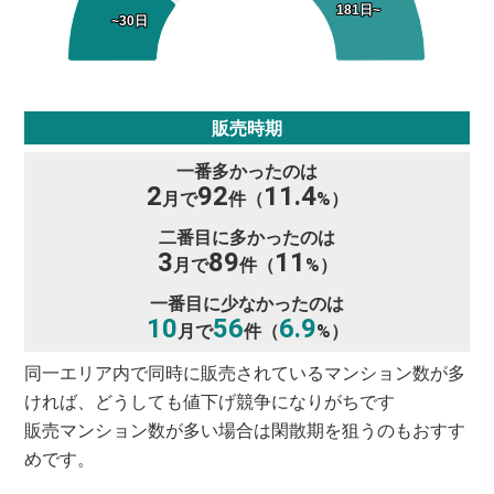
181日~
181日~
~30日
~30日
販売時期
一番多かったのは
2
92
11.4
月で
件（
%）
二番目に多かったのは
3
89
11
月で
件（
%）
一番目に少なかったのは
10
56
6.9
月で
件（
%）
同一エリア内で同時に販売されているマンション数が多
ければ、どうしても値下げ競争になりがちです
販売マンション数が多い場合は閑散期を狙うのもおすす
めです。