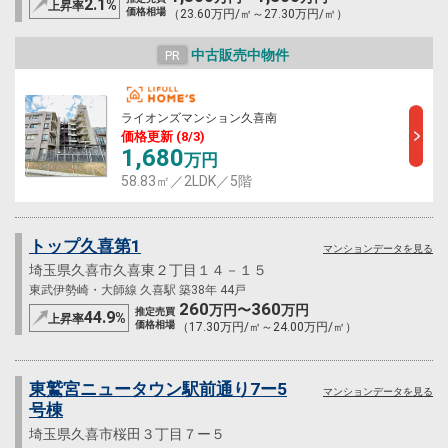
2.1
%
上昇率
価格相場
（23.60万円/㎡～27.30万円/㎡）
中古販売中物件
PR
ライオンズマンション久喜南
価格更新 (8/3)
1,680
万円
58.83㎡／2LDK／5階
トップ久喜第1
マンションデータを見る
埼玉県久喜市久喜東２丁目１４－１５
東武伊勢崎・大師線 久喜駅 築38年 44戸
260
360
万円〜
万円
推定売買
44.9
%
上昇率
価格相場
（17.30万円/㎡～24.00万円/㎡）
東鷲宮ニュータウン駅前通り7ー5
マンションデータを見る
号棟
埼玉県久喜市桜田３丁目７ー５