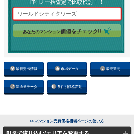
一括査定で比較検討！！
価値をチェック!!
あなたのマンション
最新売出情報
市場データ
販売期間
流通量データ
条件別価格変動
>>
マンション売買価格相場ページの使い方
町名で絞り込む/エリアを変更する