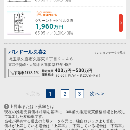
65.95㎡／3DK／3階
グリーンキャピタル久喜
1,960
万円
65.95㎡／3LDK／3階
パレドール久喜2
マンションデータを見る
埼玉県久喜市久喜東６丁目２－４６
東武伊勢崎・大師線 久喜駅 築37年 40戸
400
500
万円〜
万円
推定売買
107.1
%
下落率
価格相場
（6.60万円/㎡～8.20万円/㎡）
< 戻る
次へ >
1
2
3
上昇率または下落率とは
現在の推定売買価格相場を基準に、3年前の推定売買価格相場と比較し
て算出した変動率です。
当社が保有する過去の市場データを元に、独自ロジックより算出。
価格が上昇している場合は「上昇率」、下落している場合は「下落率」