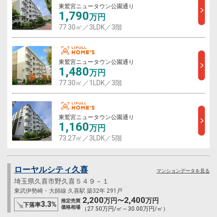
東鷲宮ニュータウン公園通り
1,790
万円
77.30㎡／3LDK／3階
東鷲宮ニュータウン公園通り
1,480
万円
77.30㎡／1LDK／3階
東鷲宮ニュータウン公園通り
1,160
万円
73.27㎡／3LDK／5階
ローヤルシティ久喜
マンションデータを見る
埼玉県久喜市野久喜５４９－１
東武伊勢崎・大師線 久喜駅 築32年 291戸
2,200
2,400
万円〜
万円
推定売買
3.3
%
下落率
価格相場
（27.50万円/㎡～30.00万円/㎡）