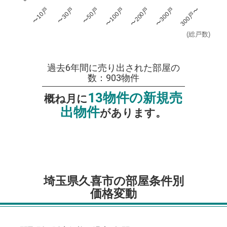
〜100戸
〜300戸
〜10戸
〜50戸
〜200戸
300戸〜
〜30戸
(総戸数)
過去6年間に売り出された部屋の
数：903物件
13物件の新規売
概ね月に
出物件
があります。
埼玉県久喜市の部屋条件別
価格変動