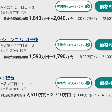
価格
実際売ったらいくら？
みずほ台２丁目１－３
台駅 築42年 30戸
1,840
2,040
%
万円〜
万円
（38.30万円/㎡～42.5
推定売買
価格相場
ンションこぶし1号棟
価格
実際売ったらいくら？
みずほ台２丁目６－３
台駅 築46年 30戸
1,590
1,790
%
万円〜
万円
（18.90万円/㎡～21.3
推定売買
価格相場
みずほ台
価格
実際売ったらいくら？
ケ谷２丁目１１－９
台駅 築28年 29戸
2,510
2,710
万円〜
万円
（31.80万円/㎡～34.30
推定売買
価格相場