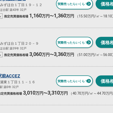
価格
実際売ったらいくら？
みずほ台１丁目１９－１２
台駅 築43年 32戸
1,160
1,360
%
万円〜
万円
（15.50万円/㎡～18.1
推定売買
価格相場
価格
実際売ったらいくら？
みずほ台１丁目２０－９
台駅 築39年 32戸
3,060
3,360
%
万円〜
万円
（51.00万円/㎡～56.0
推定売買
価格相場
前ACCEZ
価格
実際売ったらいくら？
瀬東１丁目１１－１６
 築0年 32戸
3,010
3,310
万円〜
万円
（40.70万円/㎡～44.70万
推定売買
価格相場