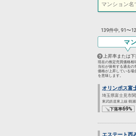
139件中, 91〜
マ
上昇率または下
現在の推定売買価格相
当社が保有する過去の
価格が上昇している場
を意味します。
オリンポス富
埼玉県富士見市関
東武鉄道東上線 鶴瀬駅
69
%
下落率
エステート西