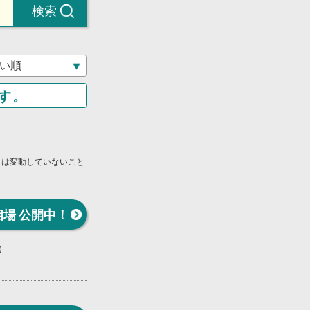
検索
す。
」は変動していないこと
相場 公開中！
㎡）