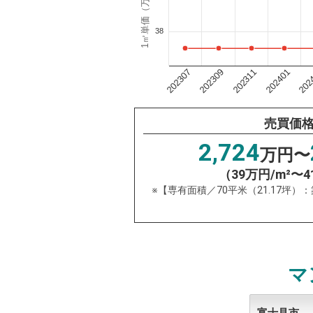
1㎡単価（万円）
38
202311
202
202309
202401
202307
売買価
2,724
万円〜
（39万円/m²〜4
※【専有面積／70平米（21.17坪）
マ