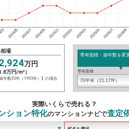
202501
403
202505
202407
202509
202411
202503
202405
202507
202409
格相場
専有面積・築年数を変
2,924
万円
1.8万円/m²）
専有面積
：築年数33年（1993年）】の場合
実際いくらで売れる？
ンション特化
査定
のマンションナビで