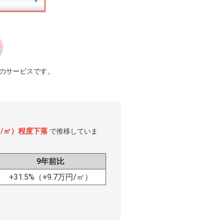
のサービスです。
万円/㎡）程度下落
で推移していま
9年前比
+31.5%
（+9.7万円/㎡）