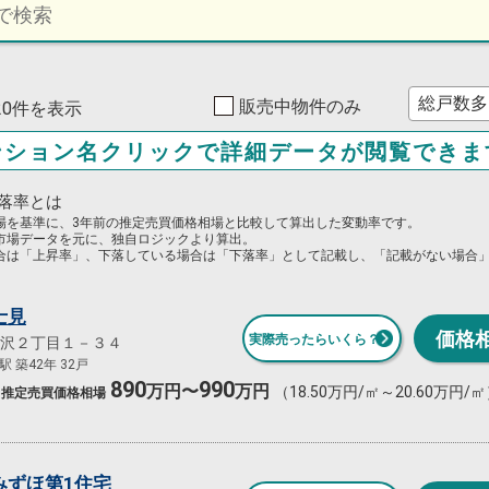
販売中物件のみ
120件を表示
ンション名クリックで詳細データが閲覧できま
落率とは
場を基準に、3年前の推定売買価格相場と比較して算出した変動率です。
市場データを元に、独自ロジックより算出。
合は「上昇率」、下落している場合は「下落率」として記載し、「記載がない場合
士見
価格
実際売ったらいくら？
沢２丁目１－３４
 築42年 32戸
890
990
万円〜
万円
（18.50万円/㎡～20.60万円/
推定売買
価格相場
みずほ第1住宅