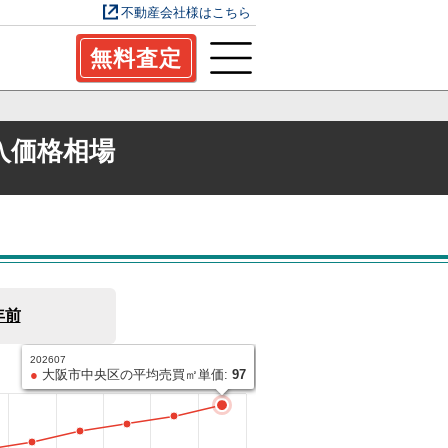
不動産会社様はこちら
無料査定
入価格相場
年前
202607
大阪市中央区の平均売買㎡単価
●
大阪市中央区の平均売買㎡単価:
97