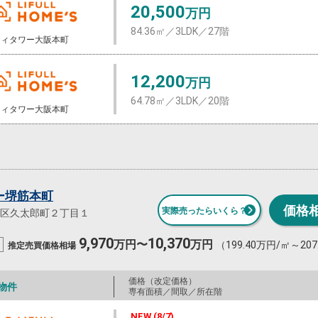
20,500
万円
84.36㎡／3LDK／27階
ティタワー大阪本町
12,200
万円
64.78㎡／3LDK／20階
ティタワー大阪本町
ー堺筋本町
価格
実際売ったらいくら？
区久太郎町２丁目１
9,970
10,370
万円〜
万円
（199.40万円/㎡～20
推定売買
価格相場
価格（改定価格）
物件
専有面積／間取／所在階
NEW (8/7)