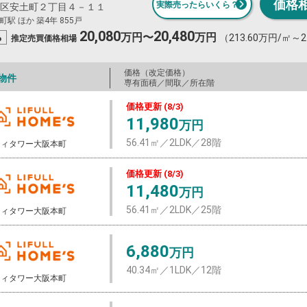
価格
実際売ったらいくら？
区安土町２丁目４－１１
駅 ほか 築4年 855戸
20,080
20,480
%
万円〜
万円
（213.60万円/㎡～2
推定売買
価格相場
価格（改定価格）
物件
専有面積／間取／所在階
価格更新 (8/3)
11,980
万円
56.41㎡／2LDK／28階
ティタワー大阪本町
価格更新 (8/3)
11,480
万円
56.41㎡／2LDK／25階
ティタワー大阪本町
6,880
万円
40.34㎡／1LDK／12階
ティタワー大阪本町