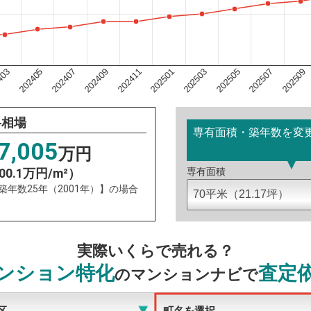
202501
403
202505
202407
202509
202411
202503
202405
202507
202409
格相場
専有面積・築年数を変
7,005
万円
00.1万円/m²）
専有面積
：築年数25年（2001年）】の場合
実際いくらで売れる？
ンション特化
査定
のマンションナビで