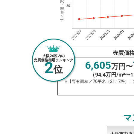
1㎡単価（万円）
80
202311
202
202309
202401
202307
売買価
大阪24区内の
売買価格相場ランキング
2
6,605
万円〜
位
（94.4万円/m²〜1
※【専有面積／70平米（21.17坪）
マ