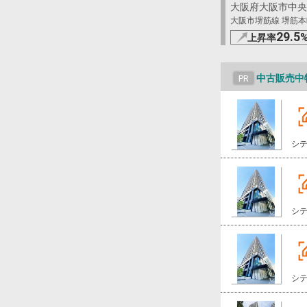
大阪府大阪市中央
大阪市堺筋線 堺筋本町
29.5
上昇率
中古販売中
PR
シ
シ
シ