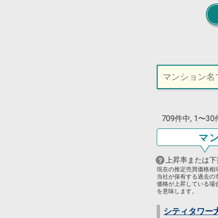
709件中, 1〜3
マ
上昇率または下
現在の推定売買価格相
当社が保有する過去の
価格が上昇している場
を意味します。
シティタワー