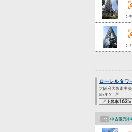
シ
シ
ローレルタワ
大阪府大阪市中央
築2年 511戸
162
%
上昇率
中古販売中
PR