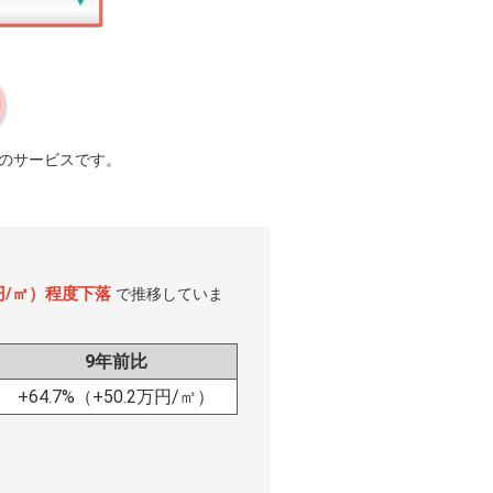
のサービスです。
万円/㎡）程度下落
で推移していま
9年前比
+64.7%
（+50.2万円/㎡）