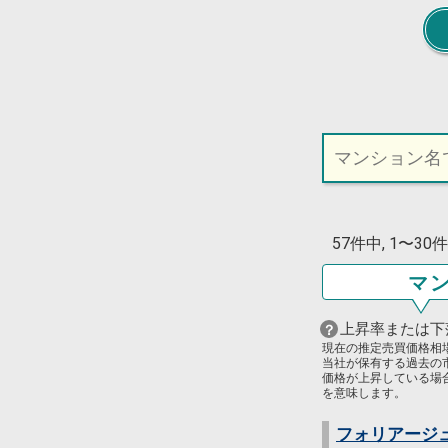
57件中, 1〜3
マ
上昇率または下
現在の推定売買価格相
当社が保有する過去の
価格が上昇している場
を意味します。
フォリアージ