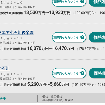
価格
実際売ったらいくら？
１丁目２－１０
田橋駅 ほか 築21年 187戸
13,530
13,930
万円〜
万円
（190.60万円/㎡～19
推定売買
価格相場
クエア小石川後楽園
価格
実際売ったらいくら？
１丁目２－１７
田橋駅 ほか 築22年 114戸
16,070
16,470
%
万円〜
万円
（178.60万円/㎡～1
推定売買
価格相場
小石川
価格
実際売ったらいくら？
１丁目１１－７
楽園駅 ほか 築46年 109戸
5,260
5,660
%
万円〜
万円
（101.20万円/㎡～108
推定売買
価格相場
価格（改定価格）
物件
専有面積／間取／所在階