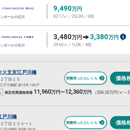
9,490
万円
82.17㎡／2SLDK／6階
ャンボール小石川
3,480
3,380
万円
万円
39.60㎡／1LDK／4階
ャンボール小石川
ウス文京江戸川橋
価格
実際売ったらいくら？
２丁目１５
戸川橋駅 築10年 106戸
11,960
12,360
%
万円〜
万円
（206.20万円/㎡～2
推定売買
価格相場
江戸川橋
価格
実際売ったらいくら？
２丁目２２４ー１
戸川橋駅 築9年 95戸