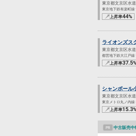
東京都文京区水道
東京地下鉄有楽町線 飯
44
%
上昇率
ライオンズス
東京都文京区水道
都営地下鉄大江戸線 飯
37.5
上昇率
シャンボール
東京都文京区水道
東京メトロ丸ノ内線 後
15.3
上昇率
中古販売中
PR