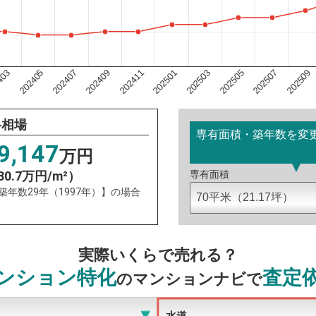
202501
403
202505
202407
202509
202411
202503
202405
202507
202409
格相場
専有面積・築年数を変
9,147
万円
30.7万円/m²）
専有面積
：築年数29年（1997年）】の場合
実際いくらで売れる？
ンション特化
査定
のマンションナビで