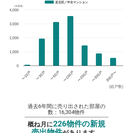
足立区／中古マンション
(流通量)
4,000
3,000
2,000
1,000
0
〜100戸
〜200戸
〜300戸
300戸〜
〜10戸
〜30戸
〜50戸
(総戸数)
過去6年間に売り出された部屋の
数：16,304物件
226物件の新規
概ね月に
売出物件
があります。