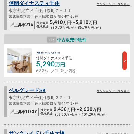
信開ダイナスティ千住
マンションデータを見る
東京都足立区千住河原町７－１１
京成電鉄本線 千住大橋駅 ほか 築34年 28戸
5,410
5,810
万円〜
万円
推定売買
21
%
上昇率
価格相場
（80.70万円/㎡～86.70万円/㎡）
中古販売中物件
PR
信開ダイナスティ千住
5,290
万円
62.26㎡／2LDK／2階
ベルグレードSK
マンションデータを見る
東京都足立区千住河原町２７－１
京成電鉄本線 千住大橋駅 ほか 築11年 27戸
2,430
2,630
万円〜
万円
推定売買
10.3
%
上昇率
価格相場
（93.50万円/㎡～101.20万円/㎡）
サンクレイドル千住大橋
マンションデータを見る