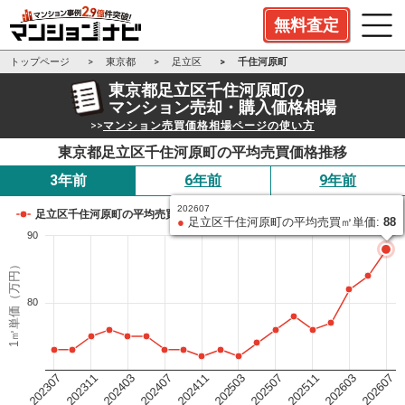
無料査定
トップページ
東京都
足立区
千住河原町
東京都足立区千住河原町の
マンション売却・購入価格相場
>>
マンション売買価格相場ページの使い方
東京都足立区千住河原町の平均売買価格推移
3年前
6年前
9年前
202607
足立区千住河原町の平均売買㎡単価
●
足立区千住河原町の平均売買㎡単価:
88
90
1㎡単価（万円）
80
202503
202411
202407
202403
202311
202307
202607
202603
202511
202507