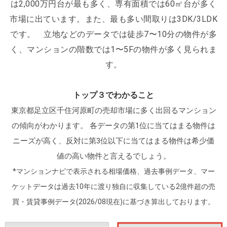
は2,000万円台が最も多く、専有面積では60㎡台が多く
て確立されています。
また、都心へのアクセスだが
市場に出ています。また、最も多い間取りは3DK/3LDK
良いのではありません。
埼玉県や茨城県方面といっ
です。
立地などのデータでは徒歩7〜10分の物件が多
た「東京都外」へのアクセスも便利なのも、ここ足
く、マンションの階数では1〜5Fの物件が多く見られま
立区の魅力のひとつです。
す。
トップ３でわかること
東京都足立区千住河原町の売却市場に多く出回るマンション
の傾向がわかります。
各データの第1位に当てはまる物件は
ニーズが高く、反対に第3位以下に当てはまる物件は希少価
値の高い物件と言えるでしょう。
*マンションナビで表示される相場価格、過去事例データ、マー
ケットデータは過去10年に渡り独自に収集している2億件超の売
買・賃貸事例データ(2026/08現在)に基づき算出しております。