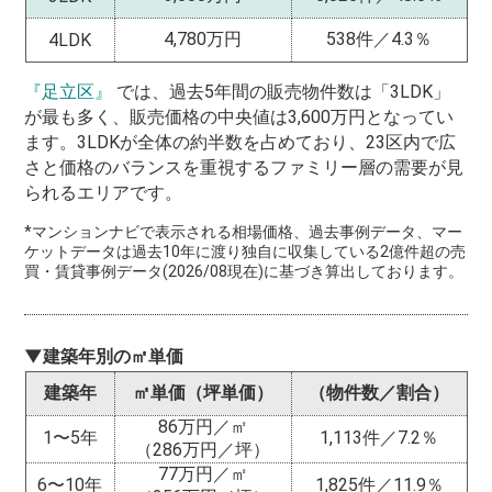
4,780万円
538件／4.3％
4LDK
『足立区』
では、過去5年間の販売物件数は「3LDK」
が最も多く、販売価格の中央値は3,600万円となってい
ます。3LDKが全体の約半数を占めており、23区内で広
さと価格のバランスを重視するファミリー層の需要が見
られるエリアです。
*マンションナビで表示される相場価格、過去事例データ、マー
ケットデータは過去10年に渡り独自に収集している2億件超の売
買・賃貸事例データ(2026/08現在)に基づき算出しております。
▼建築年別の㎡単価
建築年
㎡単価（坪単価）
（物件数／割合）
86万円／㎡
1〜5年
1,113件／7.2％
（286万円／坪）
77万円／㎡
6〜10年
1,825件／11.9％