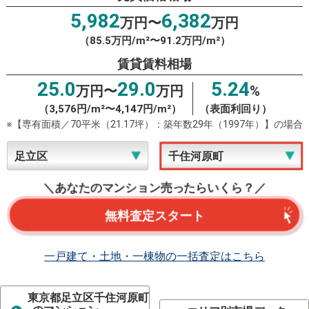
5,982
6,382
万円〜
万円
（85.5万円/m²〜91.2万円/m²）
賃貸賃料相場
25.0
29.0
5.24
万円〜
万円
%
（3,576円/m²〜4,147円/m²）
（表面利回り）
※【専有面積／70平米（21.17坪）：築年数29年（1997年）】の場合
＼あなたのマンション売ったらいくら？／
無料査定スタート
一戸建て・土地・一棟物の一括査定はこちら
東京都足立区千住河原町