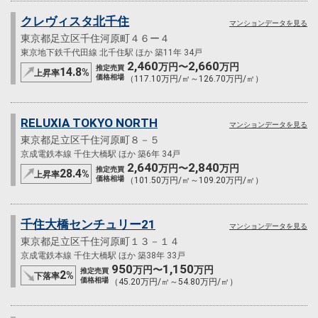
クレヴィスタ北千住
マンションデータを見る
東京都足立区千住河原町４６ー４
東京地下鉄千代田線 北千住駅 ほか 築11年 34戸
2,460
2,660
万円〜
万円
推定売買
14.8
%
上昇率
価格相場
（117.10万円/㎡～126.70万円/㎡）
RELUXIA TOKYO NORTH
マンションデータを見る
東京都足立区千住河原町８－５
京成電鉄本線 千住大橋駅 ほか 築6年 34戸
2,640
2,840
万円〜
万円
推定売買
28.4
%
上昇率
価格相場
（101.50万円/㎡～109.20万円/㎡）
千住大橋センチュリー21
マンションデータを見る
東京都足立区千住河原町１３－１４
京成電鉄本線 千住大橋駅 ほか 築38年 33戸
950
1,150
万円〜
万円
推定売買
2
%
下落率
価格相場
（45.20万円/㎡～54.80万円/㎡）