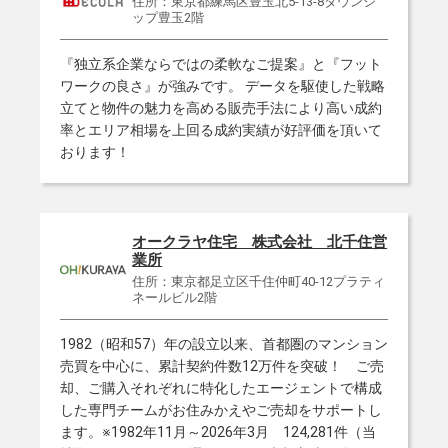
住所：東京都練馬区豊玉北5-13-8タウンシ
ップ豊玉2階
『独立系企業ならではの柔軟なご提案』と『フット
ワークの良さ』が強みです。 データを駆使した戦略
立てと物件の魅力を高める販売手法により高い成約
率とエリア相場を上回る成約実績が好評価を頂いて
おります！
オークラヤ住宅 株式会社 北千住営
業所
住所：東京都足立区千住仲町40-12プラティ
ネールビル2階
1982（昭和57）年の設立以来、首都圏のマンション
売買を中心に、累計契約件数12万件を突破！ ご売
NEW!
却、ご購入それぞれに特化したエージェントで構成
した専門チームがお住みかえやご売却をサポートし
NEW!
ます。※1982年11月～2026年3月 124,281件（当