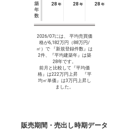
築
28
28
28
年
年
年
年
数
2026/07には、 平均売買価
格が6,182万円（88万円/
㎡）で 『新規登録件数』は
2件、『平均建築年』は築
28年です。
前月と比較して『平均価
格』は222万円上昇 『平
均㎡単価』は3万円上昇し
ました。
販売期間・売出し時期データ