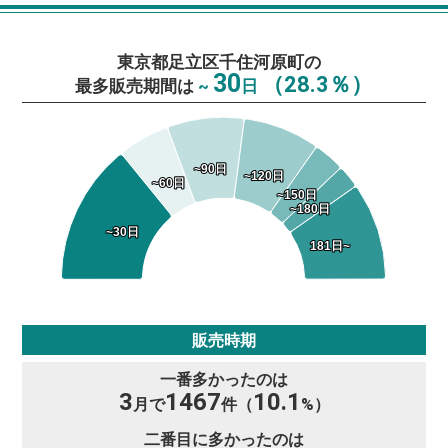
東京都足立区千住河原町の
30
（28.3％）
最多販売期間は
~
日
~90日
~90日
~120日
~120日
~60日
~60日
~150日
~150日
~180日
~180日
~30日
~30日
181日~
181日~
販売時期
一番多かったのは
3
1467
10.1
月で
件（
%）
二番目に多かったのは