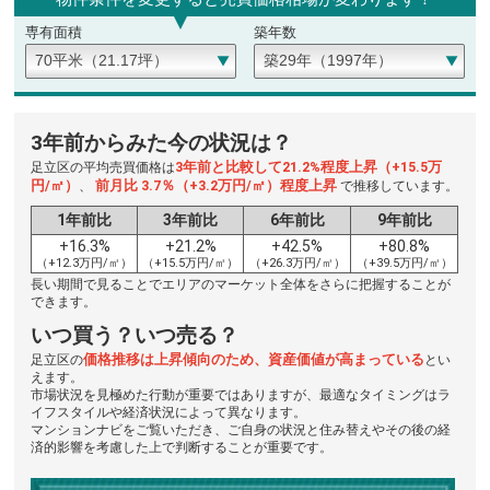
専有面積
築年数
3年前からみた今の状況は？
3年前と比較して21.2%程度上昇（+15.5万
足立区の平均売買価格は
円/㎡）
前月比 3.7％（+3.2万円/㎡）程度上昇
、
で推移しています。
1年前比
3年前比
6年前比
9年前比
+16.3%
+21.2%
+42.5%
+80.8%
（+12.3万円/㎡）
（+15.5万円/㎡）
（+26.3万円/㎡）
（+39.5万円/㎡）
長い期間で見ることでエリアのマーケット全体をさらに把握することが
できます。
いつ買う？いつ売る？
価格推移は上昇傾向のため、資産価値が高まっている
足立区の
とい
えます。
市場状況を見極めた行動が重要ではありますが、最適なタイミングはラ
イフスタイルや経済状況によって異なります。
マンションナビをご覧いただき、ご自身の状況と住み替えやその後の経
済的影響を考慮した上で判断することが重要です。