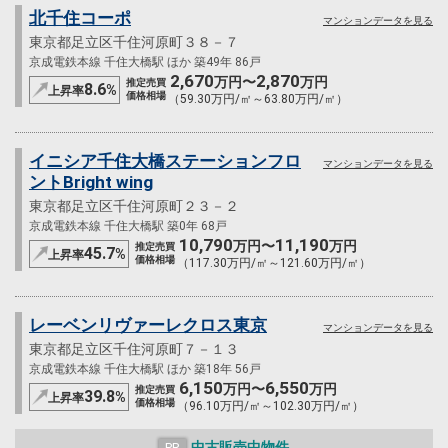
北千住コーポ
マンションデータを見る
東京都足立区千住河原町３８－７
京成電鉄本線 千住大橋駅 ほか 築49年 86戸
2,670
2,870
万円〜
万円
推定売買
8.6
%
上昇率
価格相場
（59.30万円/㎡～63.80万円/㎡）
イニシア千住大橋ステーションフロ
マンションデータを見る
ントBright wing
東京都足立区千住河原町２３－２
京成電鉄本線 千住大橋駅 築0年 68戸
10,790
11,190
万円〜
万円
推定売買
45.7
%
上昇率
価格相場
（117.30万円/㎡～121.60万円/㎡）
レーベンリヴァーレクロス東京
マンションデータを見る
東京都足立区千住河原町７－１３
京成電鉄本線 千住大橋駅 ほか 築18年 56戸
6,150
6,550
万円〜
万円
推定売買
39.8
%
上昇率
価格相場
（96.10万円/㎡～102.30万円/㎡）
中古販売中物件
PR