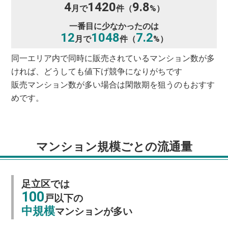
4
1420
9.8
月で
件（
%）
一番目に少なかったのは
12
1048
7.2
月で
件（
%）
同一エリア内で同時に販売されているマンション数が多
ければ、どうしても値下げ競争になりがちです
販売マンション数が多い場合は閑散期を狙うのもおすす
めです。
マンション規模ごとの流通量
足立区では
100
戸以下の
中規模
マンションが多い