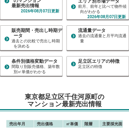
のマンション
エリア別市場データ
最新売出情報
前月、前年と比べて物件傾
2026年08月07日更新
向がわかる
2026年08月07日更新
販売期間・売出し時期デ
流通量データ
ータ
過去の流通量と月平均流通
過去との比較で売出し時期
量
を決める
条件別価格変動データ
足立区エリアの特徴
間取り別販売価格、築年数
足立区の特徴
別㎡単価がわかる
東京都足立区千住河原町の
マンション最新売出情報
売出年月
売出価格
㎡単価
階層
主要採光面