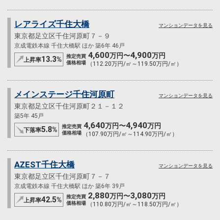
レアライズ千住大橋
マンションデータを見る
東京都足立区千住河原町７－９
京成電鉄本線 千住大橋駅 ほか 築6年 46戸
4,600
4,900
万円〜
万円
推定売買
13.3
%
上昇率
価格相場
（112.20万円/㎡～119.50万円/㎡）
メインステージ千住河原町
マンションデータを見る
東京都足立区千住河原町２１－１２
築5年 45戸
4,640
4,940
万円〜
万円
推定売買
5.8
%
下落率
価格相場
（107.90万円/㎡～114.90万円/㎡）
AZEST千住大橋
マンションデータを見る
東京都足立区千住河原町７－７
京成電鉄本線 千住大橋駅 ほか 築6年 39戸
2,880
3,080
万円〜
万円
推定売買
42.5
%
上昇率
価格相場
（110.80万円/㎡～118.50万円/㎡）