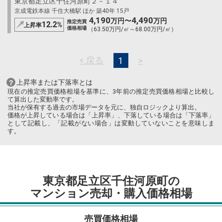
東京都足立区千住河原町２－１４
京成電鉄本線 千住大橋駅 ほか 築40年 15戸
4,190
4,490
万円〜
万円
推定売買
12.2
%
上昇率
価格相場
（63.50万円/㎡～68.00万円/㎡）
< 戻る
>
1
上昇率または下落率とは
現在の推定売買価格相場を基準に、3年前の推定売買価格相場と比較し
て算出した変動率です。
当社が保有する過去の市場データを元に、独自ロジックより算出。
価格が上昇している場合は「上昇率」、下落している場合は「下落率」
として記載し、「記載がない場合」は変動していないことを意味しま
す。
東京都足立区千住河原町の
マンション売却・購入価格相場
売買価格相場