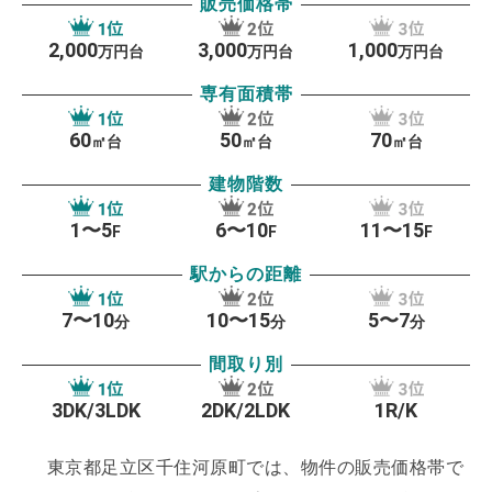
販売価格帯
では感じられない魅力があふれています。そのひと
つが「千住」です。
足立区千住は、東京でも有数の
2,000
3,000
1,000
万円台
万円台
万円台
「銭湯」「酒場」が栄えた町で、TVや雑誌にもたび
専有面積帯
たび登場しています。
明治時代から現代まで受け継
60
50
70
がれている歴史を楽しむために、足立区に足を運ぶ
㎡台
㎡台
㎡台
人々は少なくありません。
江戸時代のおもな交通手
建物階数
段は水運で、有名どころと言えば「隅田川」「荒
1〜5
6〜10
11〜15
F
F
F
川」「中川」などの川で、
足立区は水運として活用
駅からの距離
されていたこれらの川に囲まれた、いわば「流通の
目」となる街として栄えていました。
そのため、大
7〜10
10〜15
5〜7
分
分
分
勢の職人たちが足立区に移り住みましたが、時代が
間取り別
変わっても足立区の職人たちは地元足立区に根付
き、
今でも地元の活性化に精を出し続けています。
3DK/3LDK
2DK/2LDK
1R/K
足立区には、東京メトロを含めて計6路線が通ってい
東京都足立区千住河原町では、物件の販売価格帯で
ます。
そのため、都心へのアクセスに便利な街とし