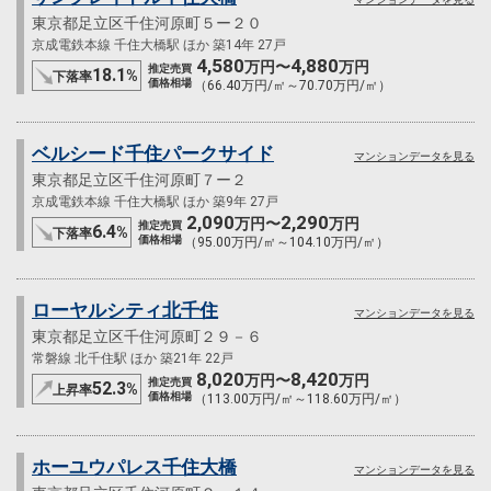
東京都足立区千住河原町５ー２０
京成電鉄本線 千住大橋駅 ほか 築14年 27戸
4,580
4,880
万円〜
万円
推定売買
18.1
%
下落率
価格相場
（66.40万円/㎡～70.70万円/㎡）
ベルシード千住パークサイド
マンションデータを見る
東京都足立区千住河原町７ー２
京成電鉄本線 千住大橋駅 ほか 築9年 27戸
2,090
2,290
万円〜
万円
推定売買
6.4
%
下落率
価格相場
（95.00万円/㎡～104.10万円/㎡）
ローヤルシティ北千住
マンションデータを見る
東京都足立区千住河原町２９－６
常磐線 北千住駅 ほか 築21年 22戸
8,020
8,420
万円〜
万円
推定売買
52.3
%
上昇率
価格相場
（113.00万円/㎡～118.60万円/㎡）
ホーユウパレス千住大橋
マンションデータを見る