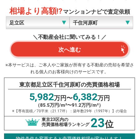
相場より高額!?
マンションナビで査定依頼
＼不動産会社に聞いてみる！／
次へ進む
※本サービスは、ご本人やご家族が所有する不動産の売却を希望さ
れる個人のお客様向けのサービスです。
東京都足立区千住河原町の売買価格相場
5,982
6,382
万円〜
万円
（85.5万円/m²〜91.2万円/m²）
※【専有面積／70平米（21.17坪）：築年数29年（1997年）】の場合
23
東京23区内の
位
売買価格相場ランキング
物件条件を変更すると売買価格相場が変わります！