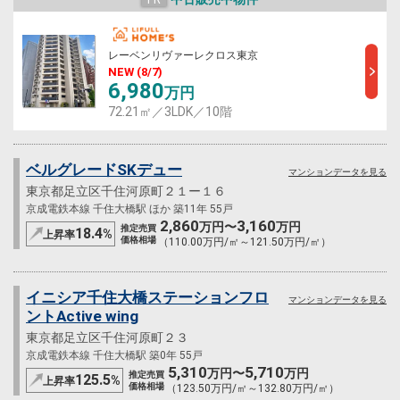
レーベンリヴァーレクロス東京
NEW (8/7)
6,980
万円
72.21㎡／3LDK／10階
ベルグレードSKデュー
マンションデータを見る
東京都足立区千住河原町２１ー１６
京成電鉄本線 千住大橋駅 ほか 築11年 55戸
2,860
3,160
万円〜
万円
推定売買
18.4
%
上昇率
価格相場
（110.00万円/㎡～121.50万円/㎡）
イニシア千住大橋ステーションフロ
マンションデータを見る
ントActive wing
東京都足立区千住河原町２３
京成電鉄本線 千住大橋駅 築0年 55戸
5,310
5,710
万円〜
万円
推定売買
125.5
%
上昇率
価格相場
（123.50万円/㎡～132.80万円/㎡）