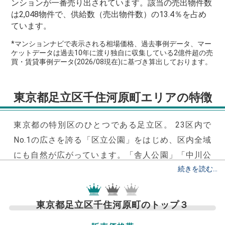
ンションが一番売り出されています。該当の売出物件数
は2,048物件で、供給数（売出物件数）の13.4％を占め
ています。
*マンションナビで表示される相場価格、過去事例データ、マー
ケットデータは過去10年に渡り独自に収集している2億件超の売
買・賃貸事例データ(2026/08現在)に基づき算出しております。
東京都足立区千住河原町エリアの特徴
東京都の特別区のひとつである足立区。
23区内で
No.1の広さを誇る「区立公園」をはじめ、区内全域
にも自然が広がっています。
「舎人公園」「中川公
園」「北鹿浜公園」「東渕江庭園」「白旗塚史跡公
園」など、地元の方々から愛される公園が多いの
も、足立区の特徴のひとつです。
都心にそびえ立つ
東京都足立区千住河原町のトップ３
駅ビルは当然魅力ですが、足立区には、駅ビルの街