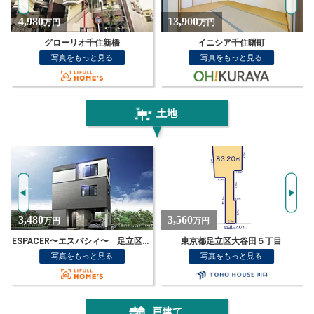
13,900
2,380
万円
万円
イニシア千住曙町
いづみハイツ竹の塚
写真をもっと見る
写真をもっと見る
土地
3,560
3,560
万円
万円
東京都足立区大谷田５丁目
足立区大谷田5丁目
写真をもっと見る
写真をもっと見る
戸建て