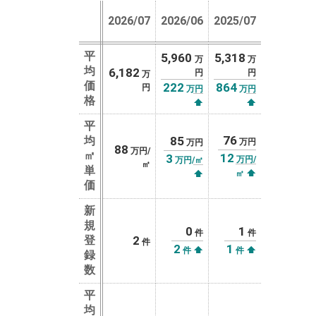
2026/07
2026/06
2025/07
平
5,960
5,318
万
万
均
6,182
円
円
万
価
222
864
円
万円
万円
格
⬆
⬆
平
76
均
85
万円
万円
88
万円/
㎡
12
3
万円/
万円/㎡
㎡
単
⬆
⬆
㎡
価
新
規
0
1
件
件
登
2
件
2
1
⬆
⬆
件
件
録
数
平
均