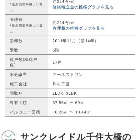
約324円/㎡
※最新売出事例より算
修繕積立金の推移グラフを見る
出
管理費
約224円/㎡
※最新売出事例より算
管理費の推移グラフを見る
出
築年数
2011年11月（築14年）
階数
6階
総戸数(棟総戸
27戸
数)
旧分譲主
アーネストワン
施工会社
川村工営
間取り
2LDK, 3LDK
専有面積
67.86㎡ 〜 69㎡
バルコニー面積
10.26㎡ 〜 10.44㎡
サンクレイドル千住大橋の