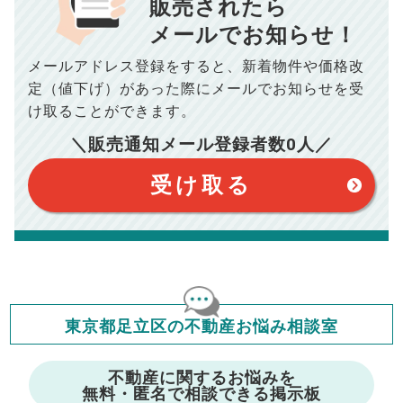
販売されたら
10,005
メールでお知らせ！
年間の支払額
円
※購入価格よりも売却価格が高い場合、譲渡所得税が発生する
場合がございます。詳しくは最寄りの税務署などにご確認く
ださい。
メールアドレス登録をすると、
新着物件や価格改
※シミュレーター結果はあくまでも概算であり、手残り金額を
100,050
総支払額
保証するものではございません。
円
定（値下げ）があった際に
メールでお知らせを受
※上記売却費用には、住所変更登記の費用、引っ越し費用、住
宅ローンの一括繰上返済の手数料等は含まれておりませんの
け取ることができます。
で予めご了承ください。
【注意事項】
※仲介手数料は宅地建物取引業法で定められた上限で計算して
＼販売通知メール登録者数
0
人／
おります。（物件価格×3%＋6万円＋消費税）
このシミュレーターは元利均等返済方式で試算しています。
このシミュレーターは、四捨五入にて計算しております。
このシミュレーターはお借り入れの全期間で金利が変わらない設
受け取る
定です。
このシミュレーターでの結果は、お借り入れを保証するものでは
ありません。
このシミュレーターをご利用された方の、いかなる損害について
も当社は一切責任を負いませんので、ご了承ください。
住宅ローンの種類によって、年収負担率は異なります。一般的に
年収の20～25%以内が年間のローン返済額の割合とされており
ますが、お借り入れの際に各金融機関にご相談ください。
会員マイページでは
東京都足立区の不動産お悩み相談室
修繕費・管理費の計算もできます
不動産に関するお悩みを
無料・匿名で相談できる掲示板