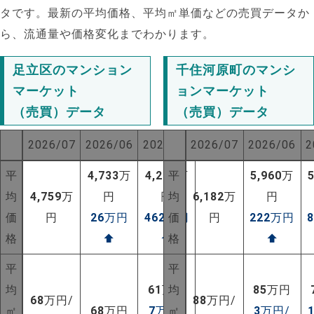
タです。最新の平均価格、平均㎡単価などの売買データか
ら、流通量や価格変化までわかります。
足立区のマンション
千住河原町のマンシ
マーケット
ョンマーケット
（売買）データ
（売買）データ
2026/07
2026/06
2025/07
2026/07
2026/06
2
平
4,733
万
4,297
平
万
5,960
万
均
4,759
万
円
円
均
6,182
万
円
価
円
26
万円
462
万円
価
円
222
万円
格
⬆
⬆
格
⬆
平
平
均
61
万円
均
85
万円
68
万円/
88
万円/
㎡
68
万円
7
万円/
㎡
3
万円/