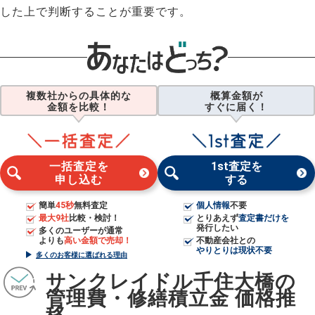
した上で判断することが重要です。
複数社からの具体的な
概算金額が
金額を比較！
すぐに届く！
一括査定を
1st査定を
申し込む
する
簡単
45秒
無料査定
個人情報
不要
最大9社
比較・検討！
とりあえず
査定書だけを
発行したい
多くのユーザーが通常
よりも
高い金額で売却！
不動産会社との
やりとりは現状不要
多くのお客様に選ばれる理由
サンクレイドル千住大橋の
管理費・修繕積立金 価格推