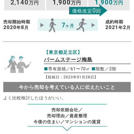
2
140
1
900
1
900
,
万円
,
万円
,
万円
0
価格改定
回
売却開始時期
成約時期
7
ヶ月
2020
8
2021
2
年
月
年
月
【東京都足立区】
バームステージ梅島
■
専有面積／61〜70㎡
■
階数／2階
【投稿日：2023年01月28日】
今から売却を考えている人に伝えたいこと
よく比較検討したほうがいい。
売却依頼会社／
売却理由／資産整理
今後の住まい／マンションの賃貸