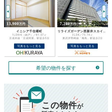
年
ご希望の
4489
返済期間
推定売却価格：
万円
%
7,280
2,999
万円
万円
住宅ローン
資金計画のために査定額や希望売却価
金利
リライズガーデン西新井スカイレジデンス
藤和梅島コープ
格を入力して活用するのもおすすめ◎
3LDK／75.74㎡
3LDK／60.16㎡
東武伊勢崎線「梅島」駅徒歩2分
東武伊勢崎・大師線「梅島」駅徒歩10分
売却価格
残債
万円
写真をもっと見る
写真をもっと見る
ボーナス
万円
万円
返済金額
計算する
希望の物件を探す
万円
頭金
売却にかかる費用
手元に残るお金は
00
000
返済シミュレーション計算結果
万円
万円
この物件
■仲介手数料／
00
万円
が
834
毎月の支払額
■売買契約書印紙／
0
万円
円
■抵当権抹消費用／
0
万円