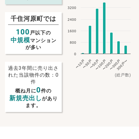
3200
千住河原町では
2400
100
1600
戸以下の
中規模
マンション
800
が多い
0
〜10戸
〜30戸
〜50戸
〜100戸
〜200戸
〜300戸
300戸〜
過去3年間に売り出さ
れた当該物件の数：0
(総戸数)
件
0
概ね月に
件の
新規売出し
があり
ます。
NEW!
NEW!