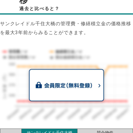
移
過去と比べると？
サンクレイドル千住大橋の管理費・修繕積立金の価格推移
を最大3年前からみることができます。
管理費／㎡
修繕積立金／㎡
競合管理費／㎡
競合修繕積立金／㎡
330
1㎡単価（円）
300
270
240
2023/07
2026/07
2026/03
2025/11
2025/07
2025/03
2024/11
2024/07
2024/03
2023/11
サンクレイドル千住大橋
競合物件