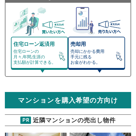
住宅ローン返済用
売却用
住宅ローンの
売却にかかる費用
月々,年間,生涯の
手元に残る
支払額が計算できる。
お金がわかる。
マンション売却シミュレーター
総支払額シミュレーション
住宅ローンの月々、年間、生涯の支払額が
マンション売却シミュレーターでは、売却価格と残債額
計算できます。
から
売却にかかる諸経費が自動で算出され、手元に残る
金額がわかります。
マンションを購入希望の方向け
万円
売却価格 参考値
購入希望
物件価格
近隣マンションの売出し物件
PR
サンクレイドル千住大橋
試算条件 69㎡・3階