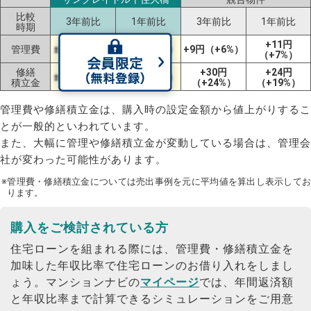
比較
3年前比
1年前比
3年前比
1年前比
時期
+11円
管理費
±0円（±0%）
±0円（±0%）
+9円（+6%）
（+7%）
修繕
+30円
+24円
±0円（±0%）
±0円（±0%）
積立金
（+24%）
（+19%）
管理費や修繕積立金は、購入時の設定金額から値上がりするこ
とが一般的といわれています。
また、大幅に管理や修繕積立金が変動している場合は、管理会
社が変わった可能性があります。
※管理費・修繕積立金については売出事例を元に平均値を算出し表示してお
ります。
購入をご検討されている方
住宅ローンを組まれる際には、管理費・修繕積立金を
加味した年収比率で住宅ローンのお借り入れをしまし
ょう。
マンションナビの
マイページ
では、年間返済額
と年収比率まで計算できるシミュレーションをご用意