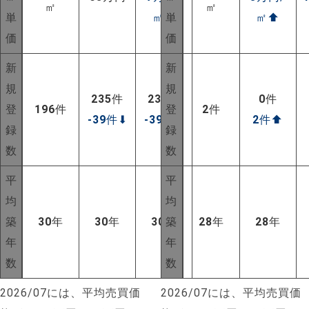
㎡
㎡
単
㎡
⬆
単
㎡
⬆
価
価
新
新
規
規
235
件
235
件
0
件
登
196
件
登
2
件
-39
件
⬇
-39
件
⬇
2
件
⬆
録
録
数
数
平
平
均
均
築
30
年
30
年
30
年
築
28
年
28
年
年
年
数
数
2026/07には、平均売買価
2026/07には、平均売買価