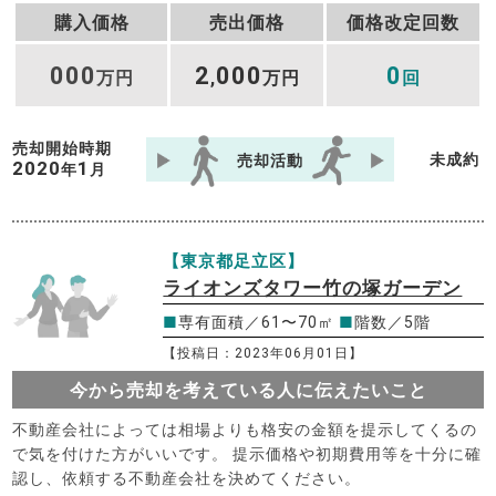
購入価格
売出価格
価格改定回数
000
2
000
0
万円
,
万円
回
売却開始時期
未成約
売却活動
2020
1
年
月
【東京都足立区】
ライオンズタワー竹の塚ガーデン
■
専有面積／61〜70㎡
■
階数／5階
【投稿日：2023年06月01日】
今から売却を考えている人に伝えたいこと
不動産会社によっては相場よりも格安の金額を提示してくるの
で気を付けた方がいいです。 提示価格や初期費用等を十分に確
認し、依頼する不動産会社を決めてください。