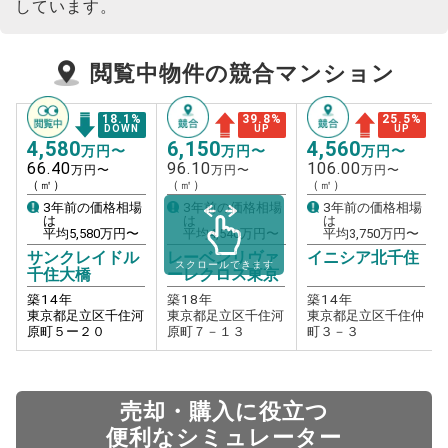
しています。
閲覧中物件の競合マンション
18.1
%
39.8
%
25.5
%
DOWN
UP
UP
4,580
6,150
4,560
万円〜
万円〜
万円〜
66.40
96.10
106.00
万円〜
万円〜
万円〜
（㎡）
（㎡）
（㎡）
3年前の価格相場
3年前の価格相場
3年前の価格相場
は
は
は
平均
5,580
万円〜
平均
4,540
万円〜
平均
3,750
万円〜
サンクレイドル
レーベンリヴァ
イニシア北千住
スクロールできます
千住大橋
ーレクロス東京
築
14
年
築
18
年
築
14
年
東京都足立区千住河
東京都足立区千住河
東京都足立区千住仲
原町５ー２０
原町７－１３
町３－３
売却・購入に役立つ
便利なシミュレーター