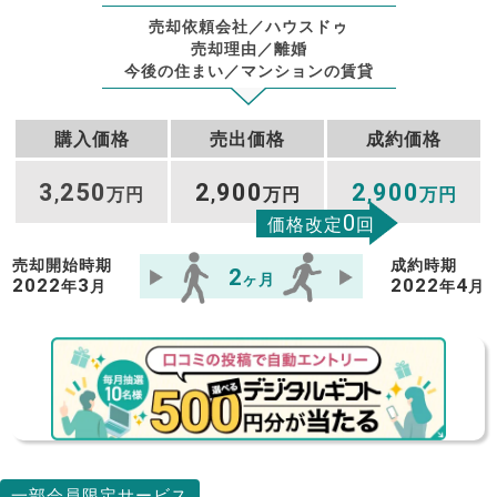
売却依頼会社／ハウスドゥ
売却理由／離婚
今後の住まい／マンションの賃貸
購入価格
売出価格
成約価格
3
250
2
900
2
900
,
万円
,
万円
,
万円
0
価格改定
回
売却開始時期
成約時期
2
ヶ月
2022
3
2022
4
年
月
年
月
一部会員限定サービス