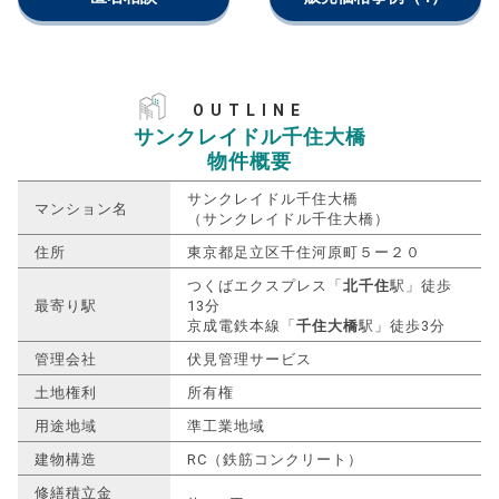
OUTLINE
サンクレイドル千住大橋
物件概要
サンクレイドル千住大橋
マンション名
（サンクレイドル千住大橋）
住所
東京都足立区千住河原町５ー２０
つくばエクスプレス「
北千住
駅」徒歩
最寄り駅
13分
京成電鉄本線「
千住大橋
駅」徒歩3分
管理会社
伏見管理サービス
土地権利
所有権
用途地域
準工業地域
建物構造
RC（鉄筋コンクリート）
修繕積立金