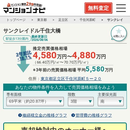
無料査定
トップページ
東京都
足立区
千住河原町
サンクレイドル
サンクレイドル千住大橋
最終更新日
駅徒歩13分圏内
2026/08/06
推定売買価格相場
3年前比
4,580
4,880
万円〜
万円
%
18.1
-
（
66.40
万円/㎡〜
70.70
万円/㎡）
5,580
※3年前の売買価格相場 平均
万円
住所：
東京都足立区千住河原町５ー２０
あなたの物件条件を入力して売買価格相場をみよう
専有面積
階数
主要採光面
修繕積立金の推移グラフ
管理費の推移グラフ