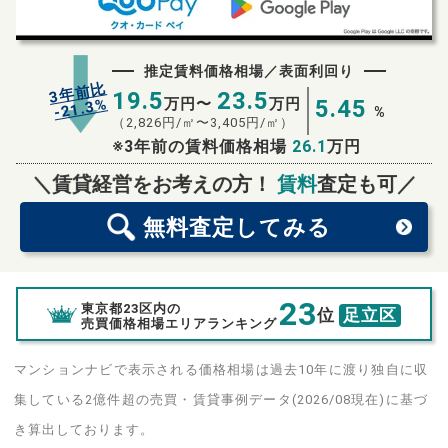
推定賃料価格相場／表面利回り
3年前比
19.5
23.5
%
万円〜
万円
5.45
21.3
-
%
（
2,826
円/㎡〜
3,405
円/㎡）
※3年前の賃料価格相場
26.1
万円
無料査定
スタート！
＼賃貸経営をお考えの方！
賃料
査定も可／
無料査定
してみる
23
東京都23区内の
位
足立区
売買価格相場エリアランキング
マンションナビで表示される価格相場は過去10年に渡り独自に収
集している2億件超の売買・賃貸事例データ(2026/08現在)に基づ
き算出しております。